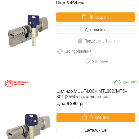
нікель сатин
6 464
Ціна
грн.
В кошик
Детальніше
Придбати в 1 клік
До порівняння
У обране
В наявності
Циліндр MUL-T-LOCK MTL800/MT5+
80T (35*45T) нікель сатин
9 290
Ціна
грн.
В кошик
Детальніше