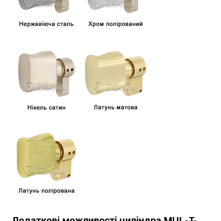
Додаткові можливості циліндра MUL-T-