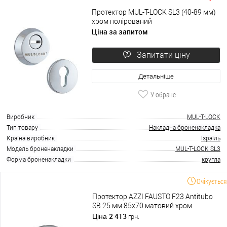
Протектор MUL-T-LOCK SL3 (40-89 мм)
хром полірований
Ціна за запитом
Запитати ціну
Детальніше
У обране
Виробник
MUL-T-LOCK
Тип товару
Накладна броненакладка
Країна виробник
Ізраїль
Модель броненакладки
MUL-T-LOCK SL3
Форма броненакладки
кругла
Очікується
Протектор AZZI FAUSTO F23 Antitubo
SB 25 мм 85х70 матовий хром
2 413
Ціна
грн.