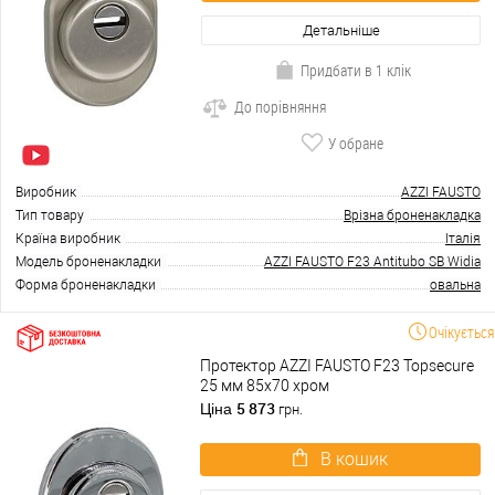
Детальніше
Придбати в 1 клік
До порівняння
У обране
Виробник
AZZI FAUSTO
Тип товару
Врізна броненакладка
Країна виробник
Італія
Модель броненакладки
AZZI FAUSTO F23 Antitubo SB Widia
Форма броненакладки
овальна
Очікується
Протектор AZZI FAUSTO F23 Topsecure
25 мм 85х70 хром
5 873
Ціна
грн.
В кошик