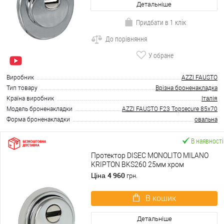
Детальніше
Придбати в 1 клік
До порівняння
У обране
Виробник
AZZI FAUSTO
Тип товару
Врізна броненакладка
Країна виробник
Італія
Модель броненакладки
AZZI FAUSTO F23 Topsecure 85x70
Форма броненакладки
овальна
В наявності
Протектор DISEC MONOLITO MILANO
KRIPTON BKS260 25мм хром
полірований
4 960
Ціна
грн.
В кошик
Детальніше