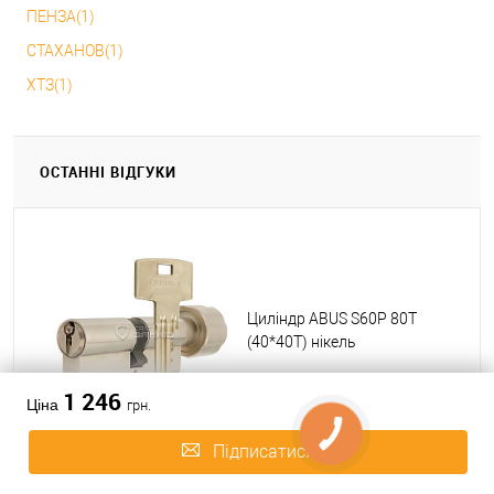
ПЕНЗА(1)
СТАХАНОВ(1)
ХТЗ(1)
ОСТАННІ ВІДГУКИ
Циліндр ABUS S60P 80T
(40*40T) нікель
1 246
Ціна
грн.
Підписатися
Геннадій