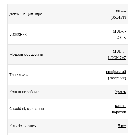
80 мм
Довжина циліндра
(35x45T)
MUL-T-
Виробник
LOCK
MUL-T-
Модель серцевини
LOCK 7x7
профільний
Тип ключа
(лазерний)
Країна виробник
Ізраїль
ключ -
Спосіб відкривання
вороток
Кількість ключів
5 шт