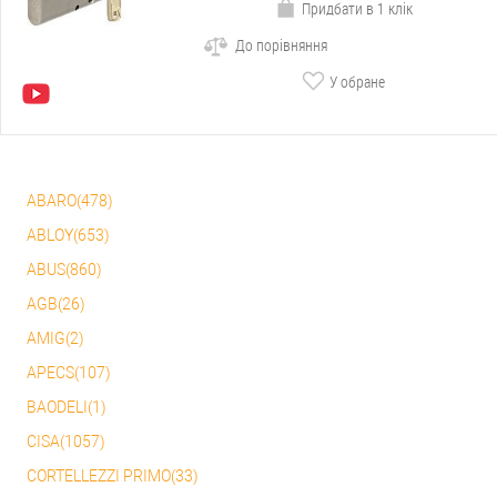
Придбати в 1 клік
До порівняння
У обране
ABARO(478)
ABLOY(653)
ABUS(860)
AGB(26)
AMIG(2)
APECS(107)
BAODELI(1)
CISA(1057)
CORTELLEZZI PRIMO(33)