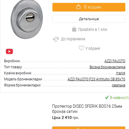
В кошик
Детальніше
Придбати в 1 клік
До порівняння
У обране
Виробник
AZZI FAUSTO
Тип товару
Врізна броненакладка
Країна виробник
Італія
Модель броненакладки
AZZI FAUSTO F23 Antitubo SB 85x70
Форма броненакладки
овальна
В наявності
Протектор DISEC SFERIK BDS16 25мм
бронза сатин
2 410
Ціна
грн.