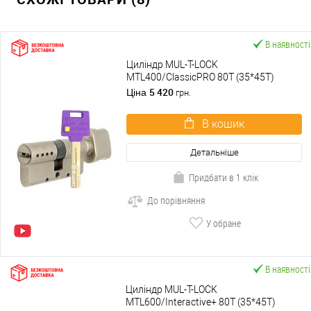
В наявності
Циліндр MUL-T-LOCK
MTL400/ClassicPRO 80T (35*45T)
нікель сатин
5 420
Ціна
грн.
В кошик
Детальніше
Придбати в 1 клік
До порівняння
У обране
В наявності
Циліндр MUL-T-LOCK
MTL600/Interactive+ 80T (35*45T)