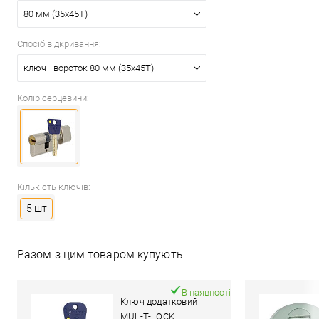
80 мм (35x45T)
Спосіб відкривання:
ключ - вороток 80 мм (35x45T)
Колір серцевини:
Кількість ключів:
5 шт
Разом з цим товаром купують:
В наявності
Ключ додатковий
MUL-T-LOCK