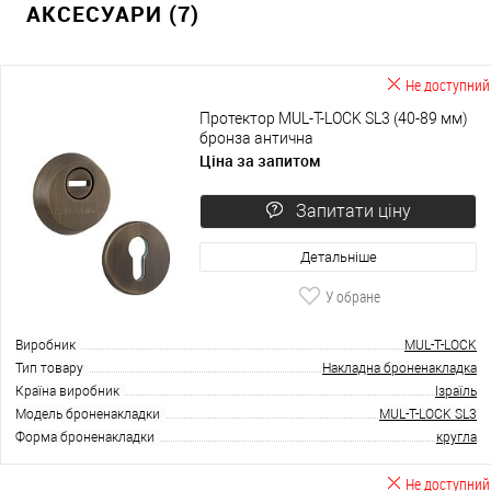
АКСЕСУАРИ (7)
Не доступний
Протектор MUL-T-LOCK SL3 (40-89 мм)
бронза антична
Ціна за запитом
Запитати ціну
Детальніше
У обране
Виробник
MUL-T-LOCK
Тип товару
Накладна броненакладка
Країна виробник
Ізраїль
Модель броненакладки
MUL-T-LOCK SL3
Форма броненакладки
кругла
Не доступний