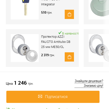
Integrator
510
грн.
В наявності
Протектор AZZI
FAUSTO Antitubo SB
25 мм ME50/CL
овальний стандарт
2 319
грн.
хром полірований
Знайшли дешевше?
1 246
Ціна
грн.
Знизимо ціну!
Підписатися