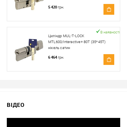
5 420
грн.
В наявності
Циліндр MUL-T-LOCK
MTL600/Interactive+ 80T (35*45T)
нікель сатин
6 464
грн.
ВІДЕО