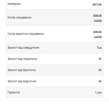
Матеріал
латунь
нікель
Колір серцевини
сатин
нікель
Колір воротка серцевини
сатин
Захист від свердління
Так
Захист від перелому
Ні
Захист від бампінгу
Ні
Захист від відмичок
Ні
Гарантія
1 рік