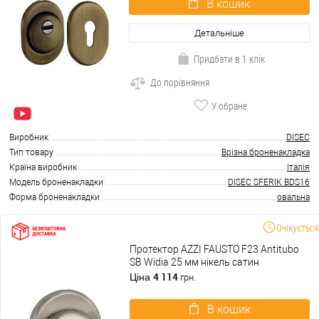
В кошик
Детальніше
Придбати в 1 клік
До порівняння
У обране
Виробник
DISEC
Тип товару
Врізна броненакладка
Країна виробник
Італія
Модель броненакладки
DISEC SFERIK BDS16
Форма броненакладки
овальна
Очікується
Протектор AZZI FAUSTO F23 Antitubo
SB Widia 25 мм нікель сатин
4 114
Ціна
грн.
В кошик