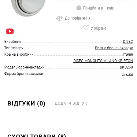
Придбати в 1 клік
До порівняння
У обране
Виробник
DISEC
Тип товару
Врізна броненакладка
Країна виробник
Італія
DISEC MONOLITO MILANO KRIPTON
Модель броненакладки
BKS260
Форма броненакладки
кругла
ВІДГУКИ (0)
ДОДАТИ ВІДГУК
СХОЖІ ТОВАРИ (8)