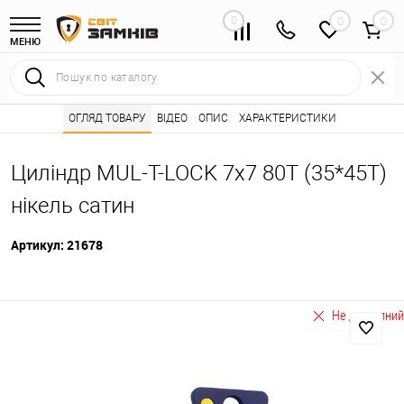
0
0
МЕНЮ
Інтернет магазин замків
ОГЛЯД ТОВАРУ
ВІДЕО
Каталог товарів ⭐
ОПИС
ХАРАКТЕРИСТИКИ
Серцевини (личинк
•
•
Циліндр MUL-T-LOCK 7x7 80T (35*45T)
нікель сатин
Артикул:
21678
Не доступний