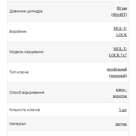
80 мм
Довжина циліндра
(40x40T)
MUL-T-
Виробник
LOCK
MUL-T-
Модель серцевини
LOCK 7x7
профільний
Тип ключа
(лазерний)
ключ -
Спосіб відкривання
вороток
Кількість ключів
5 шт
Матеріал
латунь