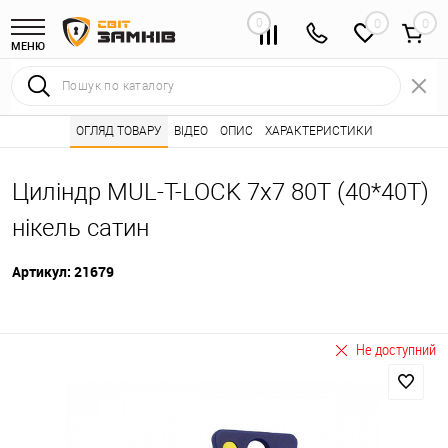
0
0
МЕНЮ
Інтернет магазин замків
ОГЛЯД ТОВАРУ
ВІДЕО
Каталог товарів ⭐
ОПИС
ХАРАКТЕРИСТИКИ
Серцевини (личинк
•
•
Циліндр MUL-T-LOCK 7x7 80T (40*40T)
нікель сатин
Артикул:
21679
Не доступний