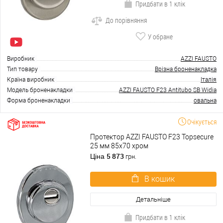
Придбати в 1 клік
До порівняння
У обране
Виробник
AZZI FAUSTO
Тип товару
Врізна броненакладка
Країна виробник
Італія
Модель броненакладки
AZZI FAUSTO F23 Antitubo SB Widia
Форма броненакладки
овальна
Очікується
Протектор AZZI FAUSTO F23 Topsecure
25 мм 85х70 хром
5 873
Ціна
грн.
В кошик
Детальніше
Придбати в 1 клік