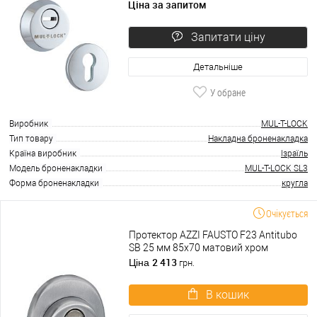
Ціна за запитом
Запитати ціну
Детальніше
У обране
Виробник
MUL-T-LOCK
Тип товару
Накладна броненакладка
Країна виробник
Ізраїль
Модель броненакладки
MUL-T-LOCK SL3
Форма броненакладки
кругла
Очікується
Протектор AZZI FAUSTO F23 Antitubo
SB 25 мм 85х70 матовий хром
2 413
Ціна
грн.
В кошик