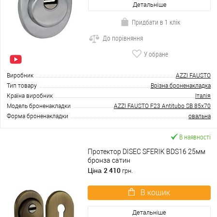
Детальніше
Придбати в 1 клік
До порівняння
У обране
Виробник
AZZI FAUSTO
Тип товару
Врізна броненакладка
Країна виробник
Італія
Модель броненакладки
AZZI FAUSTO F23 Antitubo SB 85x70
Форма броненакладки
овальна
В наявності
Протектор DISEC SFERIK BDS16 25мм
бронза сатин
2 410
Ціна
грн.
В кошик
Детальніше