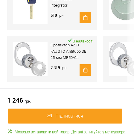
Integrator
510
грн.
В наявності
Протектор AZZI
FAUSTO Antitubo SB
25 мм ME50/CL
овальний стандарт
2 319
грн.
хром полірований
1 246
грн.
Підписатися
Можемо встановити цей товар. Деталі запитуйте у менеджера.