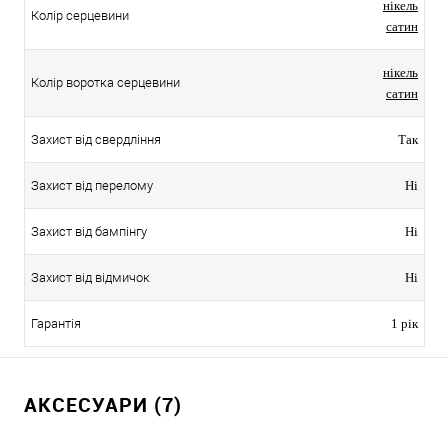
нікель
Колір серцевини
сатин
нікель
Колір воротка серцевини
сатин
Захист від свердління
Так
Захист від перелому
Ні
Захист від бампінгу
Ні
Захист від відмичок
Ні
Гарантія
1 рік
АКСЕСУАРИ (7)