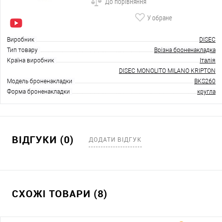
До порівняння
У обране
Виробник
DISEC
Тип товару
Врізна броненакладка
Країна виробник
Італія
DISEC MONOLITO MILANO KRIPTON
Модель броненакладки
BKS260
Форма броненакладки
кругла
ВІДГУКИ (0)
ДОДАТИ ВІДГУК
СХОЖІ ТОВАРИ (8)