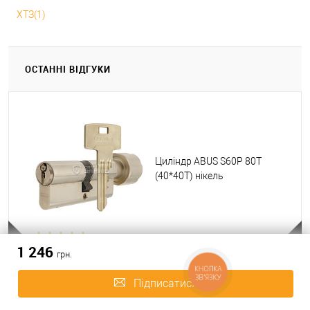
ХТЗ(1)
ОСТАННІ ВІДГУКИ
Циліндр ABUS S60P 80T
(40*40T) нікель
1 246
Геннадій
грн.
Доброго дня.
Підписатися
Якій Колір воротка йде у комплекті?