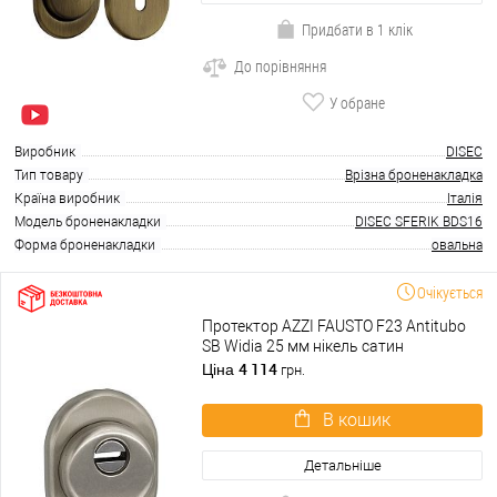
Придбати в 1 клік
До порівняння
У обране
Виробник
DISEC
Тип товару
Врізна броненакладка
Країна виробник
Італія
Модель броненакладки
DISEC SFERIK BDS16
Форма броненакладки
овальна
Очікується
Протектор AZZI FAUSTO F23 Antitubo
SB Widia 25 мм нікель сатин
4 114
Ціна
грн.
В кошик
Детальніше