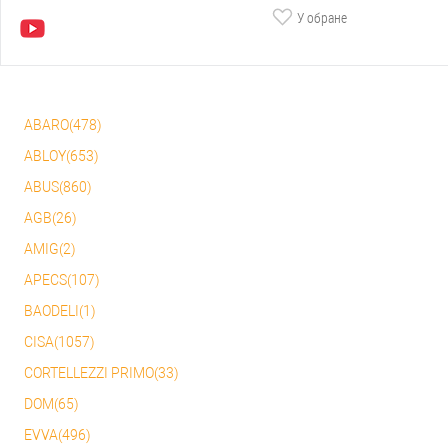
У обране
ABARO(478)
ABLOY(653)
ABUS(860)
AGB(26)
AMIG(2)
APECS(107)
BAODELI(1)
CISA(1057)
CORTELLEZZI PRIMO(33)
DOM(65)
EVVA(496)