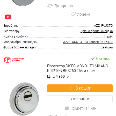
До порівняння
У обране
Виробник
AZZI FAUSTO
Тип товару
Врізна броненакладка
Країна виробник
Італія
Модель броненакладки
AZZI FAUSTO F23 Topsecure 85x70
Форма броненакладки
овальна
В наявності
Протектор DISEC MONOLITO MILANO
KRIPTON BKS260 25мм хром
полірований
4 960
Ціна
грн.
В кошик
Детальніше
Придбати в 1 клік