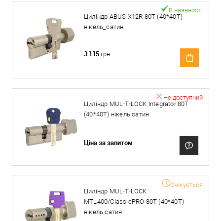
В наявності
Циліндр ABUS X12R 80T (40*40T)
нікель_сатин
3 115
грн.
Не доступний
Циліндр MUL-T-LOCK Integrator 80T
(40*40T) нікель сатин
Ціна за запитом
Очікується
Циліндр MUL-T-LOCK
MTL400/ClassicPRO 80T (40*40T)
нікель сатин