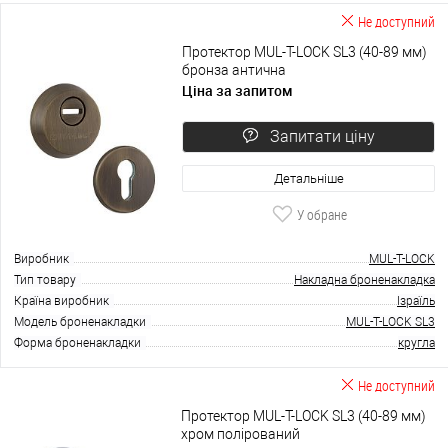
Не доступний
Протектор MUL-T-LOCK SL3 (40-89 мм)
бронза антична
Ціна за запитом
Запитати ціну
Детальніше
У обране
Виробник
MUL-T-LOCK
Тип товару
Накладна броненакладка
Країна виробник
Ізраїль
Модель броненакладки
MUL-T-LOCK SL3
Форма броненакладки
кругла
Не доступний
Протектор MUL-T-LOCK SL3 (40-89 мм)
хром полірований