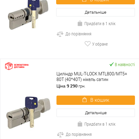
Детальніше
Придбати в 1 клік
До порівняння
У обране
В наявності
Циліндр MUL-T-LOCK MTL800/MT5+
80T (40*40T) нікель сатин
9 290
Ціна
грн.
В кошик
Детальніше
Придбати в 1 клік
До порівняння