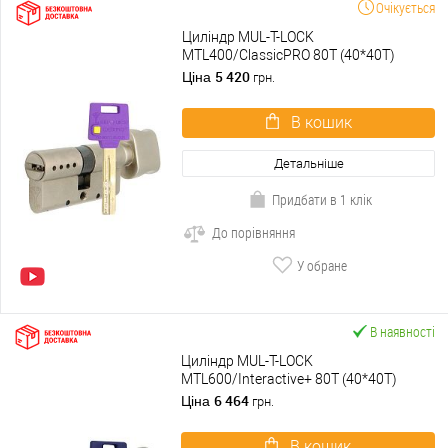
Очікується
Циліндр MUL-T-LOCK
MTL400/ClassicPRO 80T (40*40T)
нікель сатин
5 420
Ціна
грн.
В кошик
Детальніше
Придбати в 1 клік
До порівняння
У обране
В наявності
Циліндр MUL-T-LOCK
MTL600/Interactive+ 80T (40*40T)
нікель сатин
6 464
Ціна
грн.
В кошик