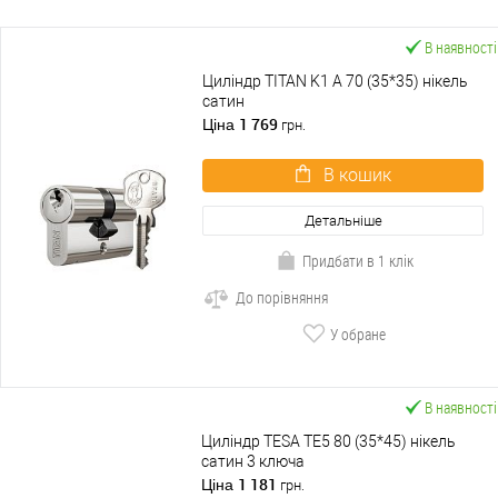
В наявності
Циліндр TITAN K1 A 70 (35*35) нікель
сатин
1 769
Ціна
грн.
В кошик
Детальніше
Придбати в 1 клік
До порівняння
У обране
В наявності
Циліндр TESA TE5 80 (35*45) нікель
сатин 3 ключа
1 181
Ціна
грн.