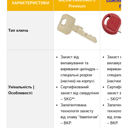
WILKA 1400/1405 C
CISA Astra
ХАРАКТЕРИСТИКИ
Premium
PRO
Тип ключа
Захист від
Захист від
виламування та
виламуванн
виривання циліндра –
виривання ц
спеціальні розрізи
спеціальні 
(насічки) на корпусі.
(насічки) на
Унікальність |
Сертифікований
Сертифіков
Особливості:
захист від свердління
захист від 
– SKG**.
– SKG**.
Запатентована
Запатентов
технологія захисту
технологія 
від зламу “бампінгом”
від зламу “
– BKP.
– BKP.