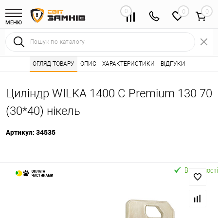
0
0
МЕНЮ
Інтернет магазин замків
ОГЛЯД ТОВАРУ
ОПИС
Каталог товарів ⭐
ХАРАКТЕРИСТИКИ
ВІДГУКИ
Серцевини (личинк
•
•
Циліндр WILKA 1400 C Premium 130 70
(30*40) нікель
Артикул:
34535
В наявності