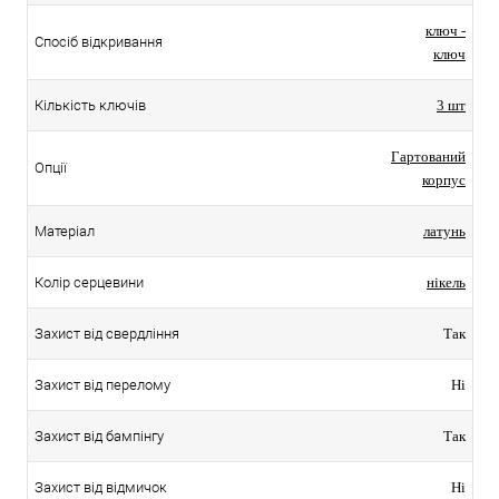
ключ -
Спосіб відкривання
ключ
Кількість ключів
3 шт
Гартований
Опції
корпус
Матеріал
латунь
Колір серцевини
нікель
Захист від свердління
Так
Захист від перелому
Ні
Захист від бампінгу
Так
Захист від відмичок
Ні