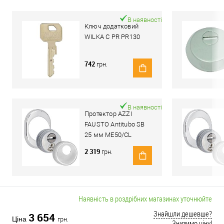
В наявності
Ключ додатковий
WILKA С PR PR130
742
грн.
В наявності
Протектор AZZI
FAUSTO Antitubo SB
25 мм ME50/CL
овальний стандарт
2 319
грн.
хром полірований
Наявність в роздрібних магазинах уточнюйте
Знайшли дешевше?
3 654
Ціна
грн.
Знизимо ціну!