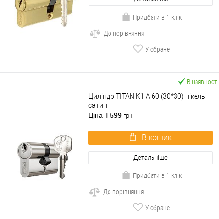
Придбати в 1 клік
До порівняння
У обране
В наявності
Циліндр TITAN K1 A 60 (30*30) нікель
сатин
1 599
Ціна
грн.
В кошик
Детальніше
Придбати в 1 клік
До порівняння
У обране