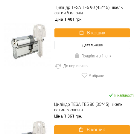
Циліндр TESA TE5 90 (45*45) нікель
сатин 5 ключів
1 481
Ціна
грн.
В кошик
Детальніше
Придбати в 1 клік
До порівняння
У обране
В наявності
Циліндр TESA TE5 80 (35*45) нікель
сатин 5 ключів
1 361
Ціна
грн.
В кошик