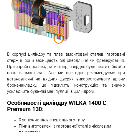
В корпусі циліндру та плазі вмонтовані сталеві гартовані
стержні, вони захищають від свердління чи фрезерування.
При спробі просвердлити отвір, свердло буде вести в бік або
воно зламається. Але ми все одно рекомендуємо при
встановленні на вхідних дверях використовувати врізну
броненакладку, це підсилить конструкцію та значно
ускладнить будь-які маніпуляції із циліндром.
Особливості циліндру WILKA 1400 C
Premium 130:
9 запірних пінів спеціального типу.
Піни виготовлені із гартованої сталі з нікелевим