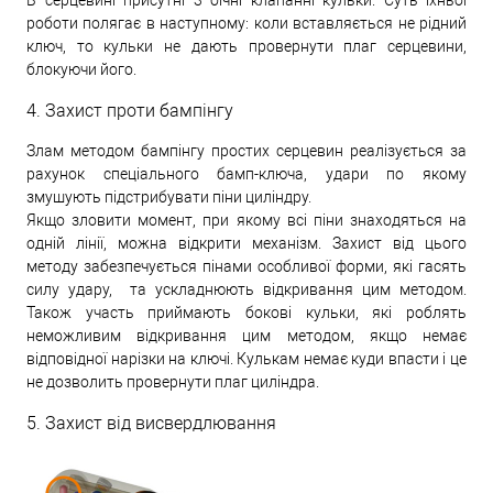
В серцевині присутні 3 бічні клапанні кульки. Суть їхньої
роботи полягає в наступному: коли вставляється не рідний
ключ, то кульки не дають провернути плаг серцевини,
блокуючи його.
4. Захист проти бампінгу
Злам методом бампінгу простих серцевин реалізується за
рахунок спеціального бамп-ключа, удари по якому
змушують підстрибувати піни циліндру.
Якщо зловити момент, при якому всі піни знаходяться на
одній лінії, можна відкрити механізм. Захист від цього
методу забезпечується пінами особливої форми, які гасять
силу удару, та ускладнюють відкривання цим методом.
Також участь приймають бокові кульки, які роблять
неможливим відкривання цим методом, якщо немає
відповідної нарізки на ключі. Кулькам немає куди впасти і це
не дозволить провернути плаг циліндра.
5. Захист від висвердлювання