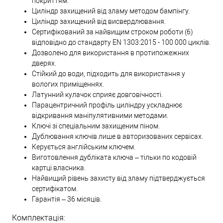
покриттям.
Циліндр захищений від зламу методом бампінгу.
Циліндр захищений від висвердлювання.
Сертифікований за найвищим строком роботи (6)
відповідно до стандарту EN 1303:2015 - 100 000 циклів.
Дозволено для використання в протипожежних
дверях.
Стійкий до води, підходить для використання у
вологих приміщеннях.
Латунний кулачок сприяє довговічності.
Парацентричний профіль циліндру ускладнює
відкривання маніпулятивними методами.
Ключі зі спеціальним захищеним піном.
Дублювання ключів лише в авторизованих сервісах.
Керується англійським ключем.
Виготовлення дубліката ключа – тільки по кодовій
картці власника.
Найвищий рівень захисту від зламу підтверджується
сертифікатом.
Гарантія – 36 місяців.
Комплектація: