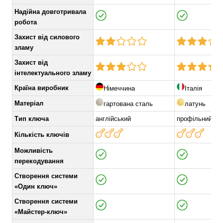
Надійна довготривала
робота
Захист від силового
зламу
Захист від
інтелектуального зламу
Країна виробник
Німеччина
Італія
Матеріал
гартована сталь
латунь
Тип ключа
англійський
профільний
Кількість ключів
Можливість
перекодування
Створення системи
«Один ключ»
Створення системи
«Майстер-ключ»