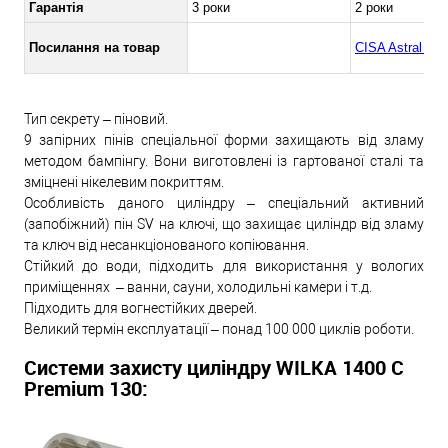
Гарантія
3 роки
2 роки
Посилання на товар
CISA Astral Te
Тип секрету – піновий.
9 запірних пінів спеціальної форми захищають від зламу
методом бампінгу. Вони виготовлені із гартованої сталі та
зміцнені нікелевим покриттям.
Особливість даного циліндру – спеціальний активний
(запобіжний) пін SV на ключі, що захищає циліндр від зламу
та ключ від несанкціонованого копіювання.
Стійкий до води, підходить для використання у вологих
приміщеннях – ванни, сауни, холодильні камери і т.д.
Підходить для вогнестійких дверей.
Великий термін експлуатації – понад 100 000 циклів роботи.
Системи захисту циліндру WILKA 1400 C
Premium 130: