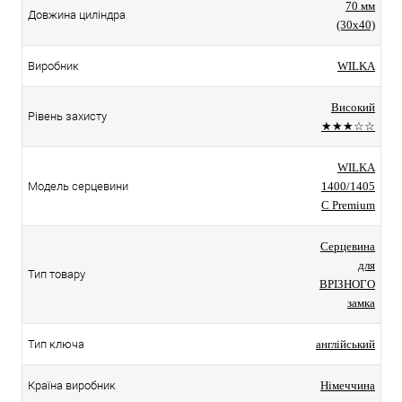
70 мм
Довжина циліндра
(30x40)
Виробник
WILKA
Високий
Рівень захисту
★★★☆☆
WILKA
Модель серцевини
1400/1405
C Premium
Серцевина
для
Тип товару
ВРІЗНОГО
замка
Тип ключа
англійський
Країна виробник
Німеччина