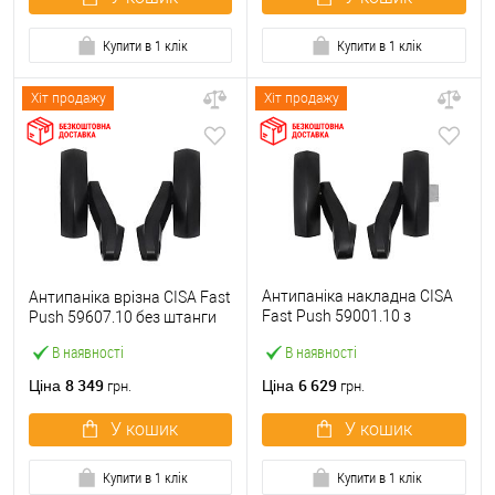
Купити в 1 клік
Купити в 1 клік
Хіт продажу
Хіт продажу
Антипаніка накладна CISA
Антипаніка врізна CISA Fast
Fast Push 59001.10 з
Push 59607.10 без штанги
язичком без штанги
В наявності
В наявності
8 349
6 629
Ціна
Ціна
грн.
грн.
У кошик
У кошик
Купити в 1 клік
Купити в 1 клік