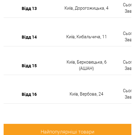
Сьогод
Відд 13
Київ, Дорогожицька, 4
Завтр
Сьогод
Відд 14
Київ, Кибальчича, 11
Завтр
Київ, Берковецька, 6
Сьогод
Відд 15
(АШАН)
Завтр
Сьогод
Відд 16
Київ, Вербова, 24
Завтр
Найпопулярніші товари