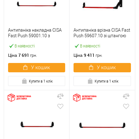
Антипаніка накладна CISA
Антипаніка врізна CISA Fast
Fast Push 59001.10 з
Push 59607.10 зі штангою
язичком зі штангою 1200
1200 мм червона
В наявності
В наявності
мм червона
7 691
9 411
Ціна
Ціна
грн.
грн.
У кошик
У кошик
Купити в 1 клік
Купити в 1 клік