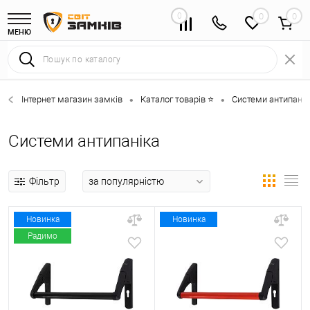
0
0
МЕНЮ
Інтернет магазин замків
Каталог товарів ⭐
Системи антипанік
•
•
Системи антипаніка
Фільтр
Новинка
Новинка
Радимо