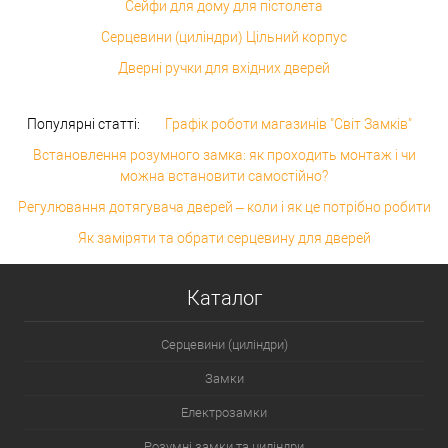
Сейфи для дому для пістолета
Серцевини (циліндри) Цільний корпус
Дверні ручки для вхідних дверей
Популярні статті:
Графік роботи магазинів "Світ Замків"
Встановлення розумного замка: як проходить монтаж і чи
можна встановити самостійно?
Регулювання дотягувача дверей – коли і як це потрібно робити
Як заміряти та обрати серцевину для дверей
Каталог
Серцевини (циліндри)
Замки
Електрозамки
Розумні замки та циліндри