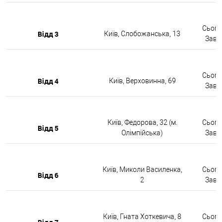
Сьогод
Відд 3
Київ, Слобожанська, 13
Завтр
Сьогод
Відд 4
Київ, Верховинна, 69
Завтр
Київ, Федорова, 32 (м.
Сьогод
Відд 5
Олімпійська)
Завтр
Київ, Миколи Василенка,
Сьогод
Відд 6
2
Завтр
Київ, Гната Хоткевича, 8
Сьогод