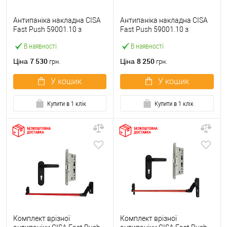
Антипаніка накладна CISA
Антипаніка накладна CISA
Fast Push 59001.10 з
Fast Push 59001.10 з
язичком зі штангою 900 мм
язичком зі штангою 1500
В наявності
В наявності
червона
мм червона
7 530
8 250
Ціна
Ціна
грн.
грн.
У кошик
У кошик
Купити в 1 клік
Купити в 1 клік
Комплект врізної
Комплект врізної