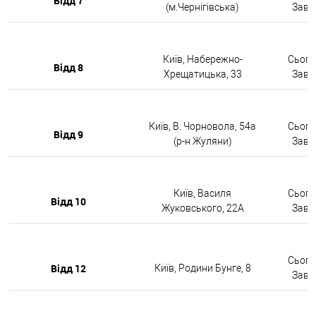
Відд 7
(м.Чернігівська)
Завтр
Київ, Набережно-
Сьогод
Відд 8
Хрещатицька, 33
Завтр
Київ, В. Чорновола, 54а
Сьогод
Відд 9
(р-н Жуляни)
Завтр
Київ, Василя
Сьогод
Відд 10
Жуковського, 22А
Завтр
Сьогод
Відд 12
Київ, Родини Бунге, 8
Завтр