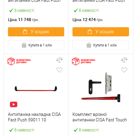
антипаніки CISA Fast Push
антипаніки CISA Fast Push
59607.10 1200 мм червона
59617.10 72мм 1200 мм
В наявності
В наявності
із замком та ручкою
червоний із замком та
ручкою
11 748
12 474
Ціна
Ціна
грн.
грн.
У кошик
У кошик
Купити в 1 клік
Купити в 1 клік
Антипаніка накладна CISA
Комплект врізної
Fast Push 59011.10
антипаніки CISA Fast Touch
модульна з язичком зі
59711.00 1200 мм червона
В наявності
В наявності
штангою 1200 мм червона
із замком та ручкою