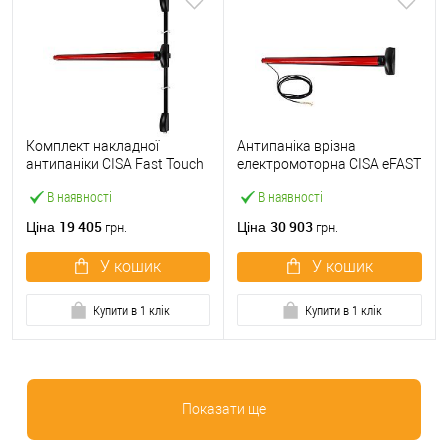
Комплект накладної
Антипаніка врізна
антипаніки CISA Fast Touch
електромоторна CISA eFAST
59811.10 1200 мм 2/3-
59751.00 1200 мм червона
В наявності
В наявності
точковий вверх-вниз
червона
19 405
30 903
Ціна
Ціна
грн.
грн.
У кошик
У кошик
Купити в 1 клік
Купити в 1 клік
Показати ще