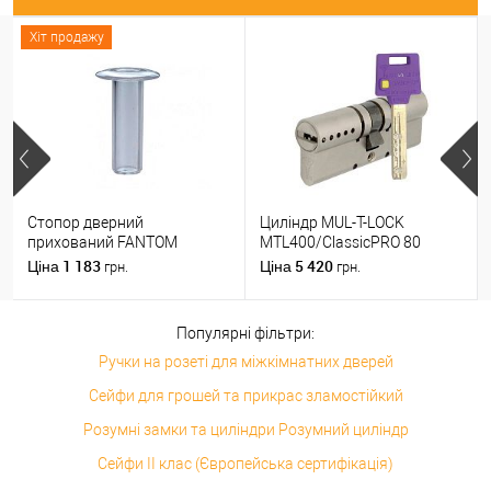
Хіт продажу
Стопор дверний
Циліндр MUL-T-LOCK
прихований FANTOM
MTL400/ClassicPRO 80
PREMIUM магнітний
(35*45) нікель сатин
1 183
5 420
Ціна
Ціна
грн.
грн.
прозорий
Популярні фільтри:
Ручки на розеті для міжкімнатних дверей
Сейфи для грошей та прикрас зламостійкий
Розумні замки та циліндри Розумний циліндр
Сейфи II клас (Європейська сертифікація)