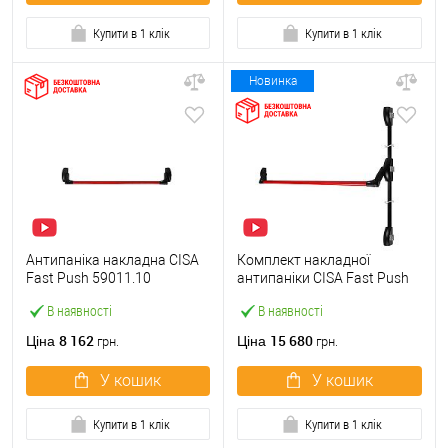
Купити в 1 клік
Купити в 1 клік
Новинка
Антипаніка накладна CISA
Комплект накладної
Fast Push 59011.10
антипаніки CISA Fast Push
модульна з язичком зі
59011.10 1200 мм 2/3-
В наявності
В наявності
штангою 900 мм червона
точковий вбік червона
8 162
15 680
Ціна
Ціна
грн.
грн.
У кошик
У кошик
Купити в 1 клік
Купити в 1 клік