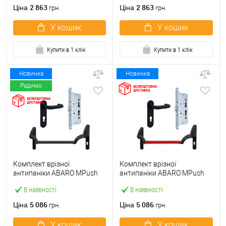
ручкою
2 863
2 863
Ціна
Ціна
грн.
грн.
У кошик
У кошик
Купити в 1 клік
Купити в 1 клік
Новинка
Новинка
Радимо
Комплект врізної
Комплект врізної
антипаніки ABARO МPush
антипаніки ABARO МPush
Strong Black 72мм 1000 мм
Strong Red 72мм 1000 мм
В наявності
В наявності
чорний із замком та ручкою
червоний із замком та
ручкою
5 086
5 086
Ціна
Ціна
грн.
грн.
У кошик
У кошик