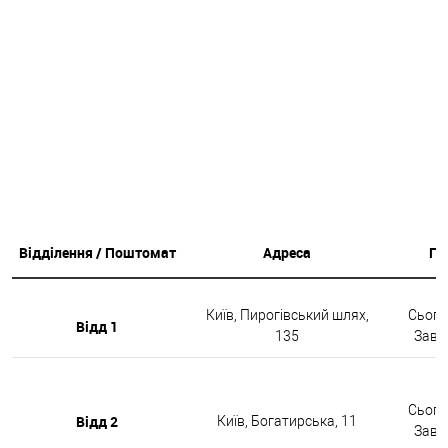
Відділення / Поштомат
Адреса
Гр
Київ, Пирогівський шлях,
Сьогод
Відд 1
135
Завтр
Сьогод
Відд 2
Київ, Богатирська, 11
Завтр