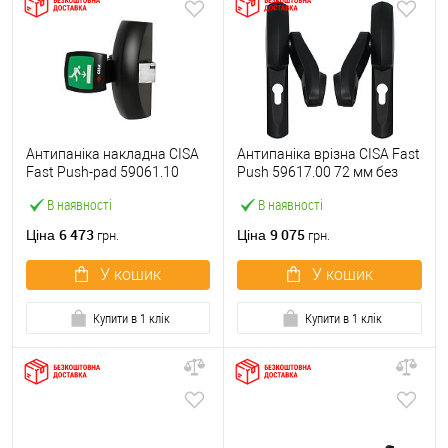
Антипаніка накладна CISA
Антипаніка врізна CISA Fast
Fast Push-pad 59061.10
Push 59617.00 72 мм без
модульна з язичком
штанги
В наявності
В наявності
6 473
9 075
Ціна
Ціна
грн.
грн.
У кошик
У кошик
Купити в 1 клік
Купити в 1 клік