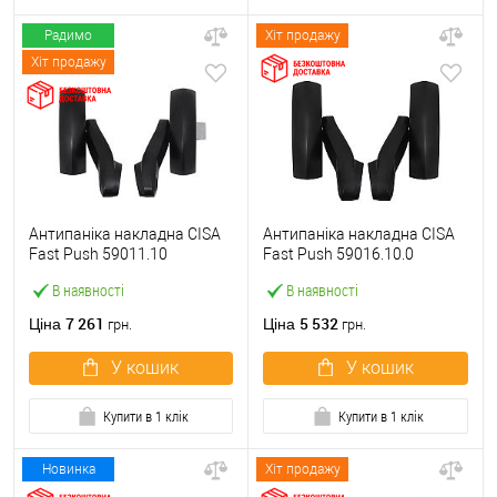
Радимо
Хіт продажу
Хіт продажу
Антипаніка накладна CISA
Антипаніка накладна CISA
Fast Push 59011.10
Fast Push 59016.10.0
модульна з язичком без
модульна без язичка без
В наявності
В наявності
штанги
штанги
7 261
5 532
Ціна
Ціна
грн.
грн.
У кошик
У кошик
Купити в 1 клік
Купити в 1 клік
Новинка
Хіт продажу