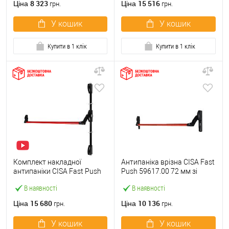
8 323
15 516
Ціна
Ціна
грн.
грн.
У кошик
У кошик
Купити в 1 клік
Купити в 1 клік
Комплект накладної
Антипаніка врізна CISA Fast
антипаніки CISA Fast Push
Push 59617.00 72 мм зі
59011.10 1200 мм 2/3-
штангою 1200 мм червона
В наявності
В наявності
точковий вверх-вниз
червона
15 680
10 136
Ціна
Ціна
грн.
грн.
У кошик
У кошик