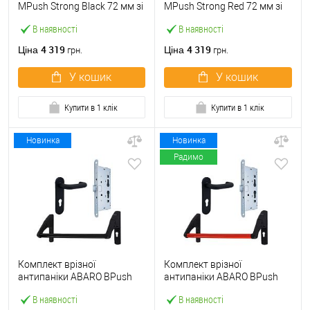
МPush Strong Black 72 мм зі
МPush Strong Red 72 мм зі
штангою 1000 мм чорна
штангою 1000 мм червона
В наявності
В наявності
4 319
4 319
Ціна
Ціна
грн.
грн.
У кошик
У кошик
Купити в 1 клік
Купити в 1 клік
Новинка
Новинка
Радимо
Комплект врізної
Комплект врізної
антипаніки ABARO BPush
антипаніки ABARO BPush
Eco Black 72мм 1000 мм
Eco Red 72мм 1000 мм
В наявності
В наявності
чорний із замком та ручкою
червоний із замком та