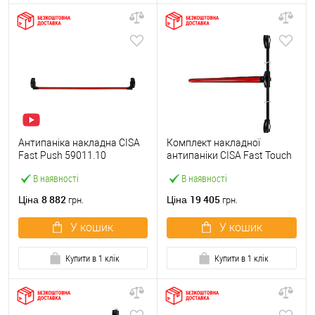
Антипаніка накладна CISA
Комплект накладної
Fast Push 59011.10
антипаніки CISA Fast Touch
модульна з язичком зі
59811.10 1200 мм 2/3-
В наявності
В наявності
штангою 1500 мм червона
точковий вбік червона
8 882
19 405
Ціна
Ціна
грн.
грн.
У кошик
У кошик
Купити в 1 клік
Купити в 1 клік