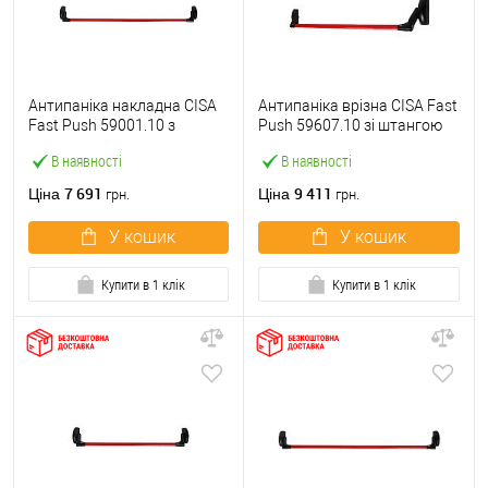
Антипаніка накладна CISA
Антипаніка врізна CISA Fast
Fast Push 59001.10 з
Push 59607.10 зі штангою
язичком зі штангою 1200
1200 мм червона
В наявності
В наявності
мм червона
7 691
9 411
Ціна
Ціна
грн.
грн.
У кошик
У кошик
Купити в 1 клік
Купити в 1 клік