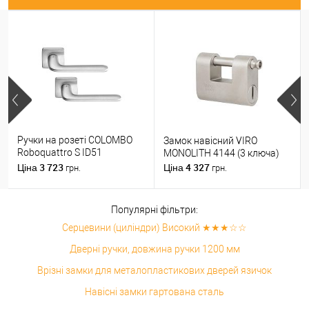
Ручки на розеті COLOMBO
Замок навісний VIRO
Roboquattro S ID51
MONOLITH 4144 (3 ключа)
(PT19BZG-PT13) матовий
3 723
4 327
Ціна
Ціна
грн.
грн.
хром
Популярні фільтри:
Серцевини (циліндри) Високий ★★★☆☆
Дверні ручки, довжина ручки 1200 мм
Врізні замки для металопластикових дверей язичок
Навісні замки гартована сталь