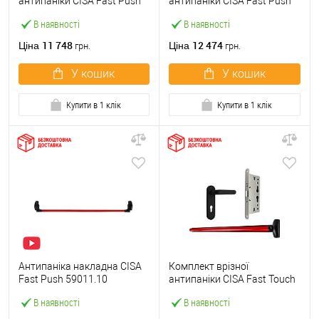
антипаніки CISA Fast Push
антипаніки CISA Fast Push
59607.10 1200 мм червона
59617.10 72мм 1200 мм
В наявності
В наявності
із замком та ручкою
червоний із замком та
ручкою
11 748
12 474
Ціна
Ціна
грн.
грн.
У кошик
У кошик
Купити в 1 клік
Купити в 1 клік
Антипаніка накладна CISA
Комплект врізної
Fast Push 59011.10
антипаніки CISA Fast Touch
модульна з язичком зі
59711.00 1200 мм червона
В наявності
В наявності
штангою 1200 мм червона
із замком та ручкою