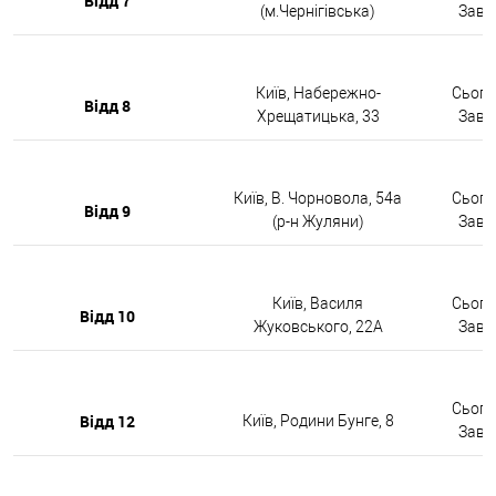
Відд 7
(м.Чернігівська)
Завтр
Київ, Набережно-
Сьогод
Відд 8
Хрещатицька, 33
Завтр
Київ, В. Чорновола, 54а
Сьогод
Відд 9
(р-н Жуляни)
Завтр
Київ, Василя
Сьогод
Відд 10
Жуковського, 22А
Завтр
Сьогод
Відд 12
Київ, Родини Бунге, 8
Завтр