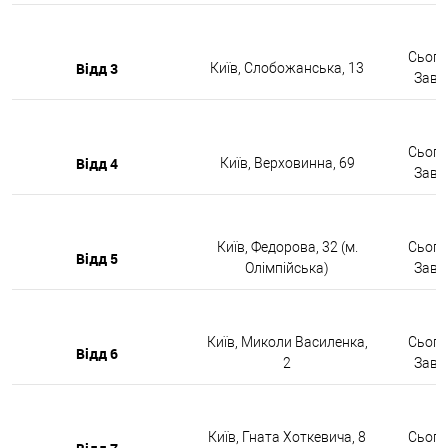
Сьогод
Відд 3
Київ, Слобожанська, 13
Завтр
Сьогод
Відд 4
Київ, Верховинна, 69
Завтр
Київ, Федорова, 32 (м.
Сьогод
Відд 5
Олімпійська)
Завтр
Київ, Миколи Василенка,
Сьогод
Відд 6
2
Завтр
Київ, Гната Хоткевича, 8
Сьогод