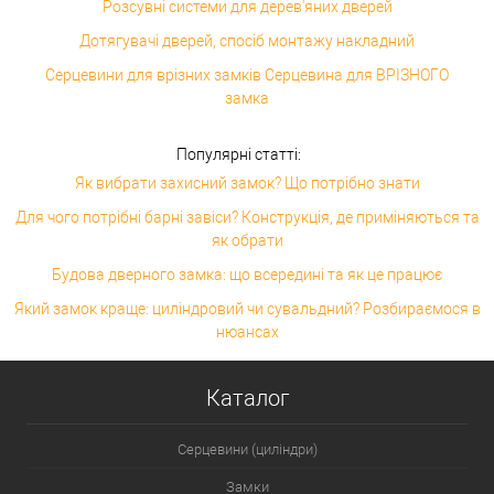
Розсувні системи для дерев'яних дверей
Дотягувачі дверей, спосіб монтажу накладний
Серцевини для врізних замків Серцевина для ВРІЗНОГО
замка
Популярні статті:
Як вибрати захисний замок? Що потрібно знати
Для чого потрібні барні завіси? Конструкція, де приміняються та
як обрати
Будова дверного замка: що всередині та як це працює
Який замок краще: циліндровий чи сувальдний? Розбираємося в
нюансах
Каталог
Серцевини (циліндри)
Замки