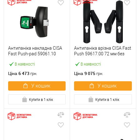
Антипаніка накладна CISA
Антипаніка врізна CISA Fast
Fast Push-pad 59061.10
Push 59617.00 72 мм без
модульна з язичком
штанги
В наявності
В наявності
6 473
9 075
Ціна
Ціна
грн.
грн.
У кошик
У кошик
Купити в 1 клік
Купити в 1 клік