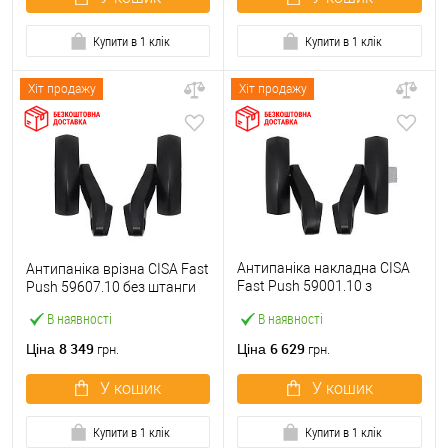
Купити в 1 клік
Купити в 1 клік
Хіт продажу
Хіт продажу
Антипаніка накладна CISA
Антипаніка врізна CISA Fast
Fast Push 59001.10 з
Push 59607.10 без штанги
язичком без штанги
В наявності
В наявності
8 349
6 629
Ціна
Ціна
грн.
грн.
У кошик
У кошик
Купити в 1 клік
Купити в 1 клік