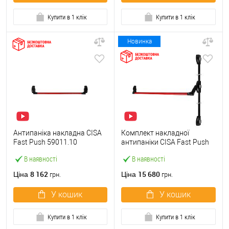
Купити в 1 клік
Купити в 1 клік
Новинка
Антипаніка накладна CISA
Комплект накладної
Fast Push 59011.10
антипаніки CISA Fast Push
модульна з язичком зі
59011.10 1200 мм 2/3-
В наявності
В наявності
штангою 900 мм червона
точковий вбік червона
8 162
15 680
Ціна
Ціна
грн.
грн.
У кошик
У кошик
Купити в 1 клік
Купити в 1 клік