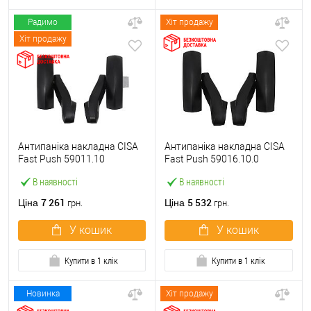
Радимо
Хіт продажу
Хіт продажу
Антипаніка накладна CISA
Антипаніка накладна CISA
Fast Push 59011.10
Fast Push 59016.10.0
модульна з язичком без
модульна без язичка без
В наявності
В наявності
штанги
штанги
7 261
5 532
Ціна
Ціна
грн.
грн.
У кошик
У кошик
Купити в 1 клік
Купити в 1 клік
Новинка
Хіт продажу