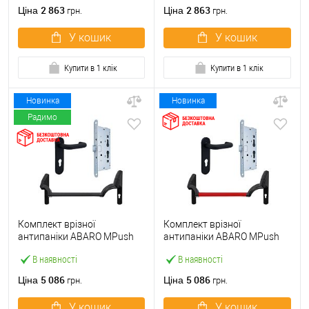
ручкою
2 863
2 863
Ціна
Ціна
грн.
грн.
У кошик
У кошик
Купити в 1 клік
Купити в 1 клік
Новинка
Новинка
Радимо
Комплект врізної
Комплект врізної
антипаніки ABARO МPush
антипаніки ABARO МPush
Strong Black 72мм 1000 мм
Strong Red 72мм 1000 мм
В наявності
В наявності
чорний із замком та ручкою
червоний із замком та
ручкою
5 086
5 086
Ціна
Ціна
грн.
грн.
У кошик
У кошик