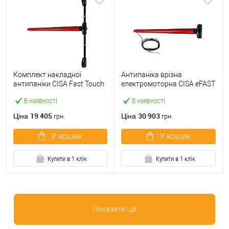
Комплект накладної
Антипаніка врізна
антипаніки CISA Fast Touch
електромоторна CISA eFAST
59811.10 1200 мм 2/3-
59751.00 1200 мм червона
В наявності
В наявності
точковий вверх-вниз
червона
19 405
30 903
Ціна
Ціна
грн.
грн.
У кошик
У кошик
Купити в 1 клік
Купити в 1 клік
Показати ще