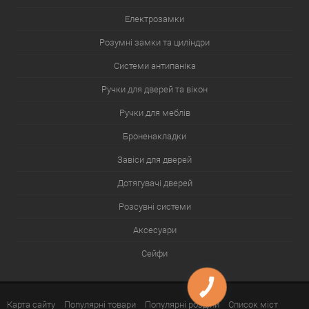
Електрозамки
Розумні замки та циліндри
Системи антипаніка
Ручки для дверей та вікон
Ручки для меблів
Броненакладки
Завіси для дверей
Дотягувачі дверей
Розсувні системи
Аксесуари
Сейфи
Карта сайту
Популярні товари
Популярні розділи
Список міст