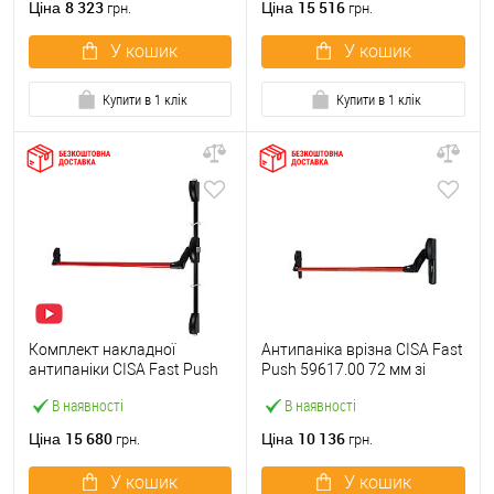
8 323
15 516
Ціна
Ціна
грн.
грн.
У кошик
У кошик
Купити в 1 клік
Купити в 1 клік
Комплект накладної
Антипаніка врізна CISA Fast
антипаніки CISA Fast Push
Push 59617.00 72 мм зі
59011.10 1200 мм 2/3-
штангою 1200 мм червона
В наявності
В наявності
точковий вверх-вниз
червона
15 680
10 136
Ціна
Ціна
грн.
грн.
У кошик
У кошик