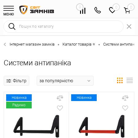
0
0
МЕНЮ
Інтернет магазин замків
Каталог товарів ⭐
Системи антипанік
•
•
Системи антипаніка
Фільтр
Новинка
Новинка
Радимо