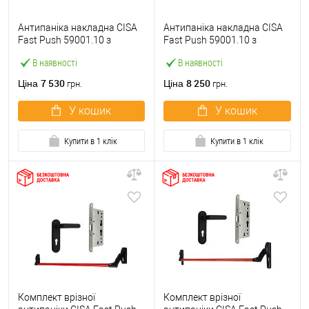
Антипаніка накладна CISA
Антипаніка накладна CISA
Fast Push 59001.10 з
Fast Push 59001.10 з
язичком зі штангою 900 мм
язичком зі штангою 1500
В наявності
В наявності
червона
мм червона
7 530
8 250
Ціна
Ціна
грн.
грн.
У кошик
У кошик
Купити в 1 клік
Купити в 1 клік
Комплект врізної
Комплект врізної