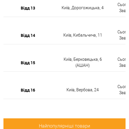
Сьогод
Відд 13
Київ, Дорогожицька, 4
Завтр
Сьогод
Відд 14
Київ, Кибальчича, 11
Завтр
Київ, Берковецька, 6
Сьогод
Відд 15
(АШАН)
Завтр
Сьогод
Відд 16
Київ, Вербова, 24
Завтр
Найпопулярніші товари