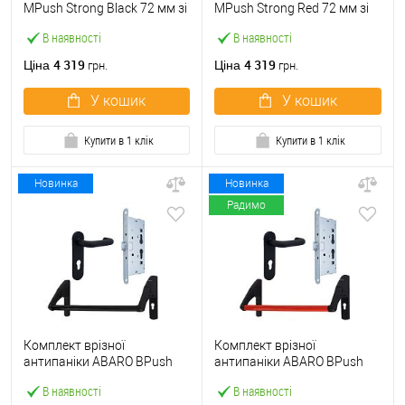
МPush Strong Black 72 мм зі
МPush Strong Red 72 мм зі
штангою 1000 мм чорна
штангою 1000 мм червона
В наявності
В наявності
4 319
4 319
Ціна
Ціна
грн.
грн.
У кошик
У кошик
Купити в 1 клік
Купити в 1 клік
Новинка
Новинка
Радимо
Комплект врізної
Комплект врізної
антипаніки ABARO BPush
антипаніки ABARO BPush
Eco Black 72мм 1000 мм
Eco Red 72мм 1000 мм
В наявності
В наявності
чорний із замком та ручкою
червоний із замком та