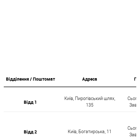
Відділення / Поштомат
Адреса
Гр
Київ, Пирогівський шлях,
Сьогод
Відд 1
135
Завтр
Сьогод
Відд 2
Київ, Богатирська, 11
Завтр