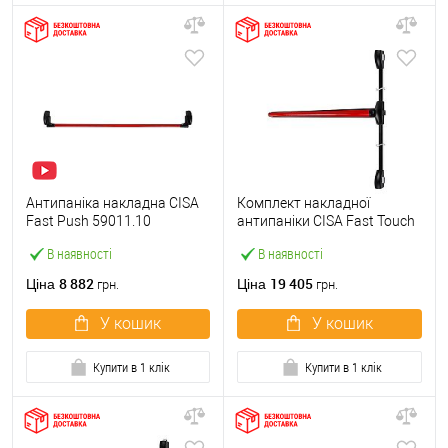
Антипаніка накладна CISA
Комплект накладної
Fast Push 59011.10
антипаніки CISA Fast Touch
модульна з язичком зі
59811.10 1200 мм 2/3-
В наявності
В наявності
штангою 1500 мм червона
точковий вбік червона
8 882
19 405
Ціна
Ціна
грн.
грн.
У кошик
У кошик
Купити в 1 клік
Купити в 1 клік