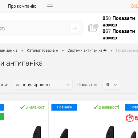
Про компанію
Вхі
0
5
0
Показати
номер
0
6
7
Показати
номер
•
•
•
зин замків
Каталог товарів ⭐
Системи антипаніка 🌟
Пристрої ант
и антипаніка
ння:
Показати:
В наявності
В наявності
Новинка
Нов