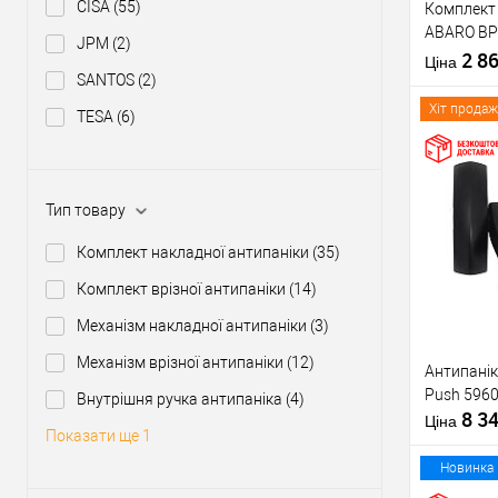
CISA
(55)
Комплект 
Тип товару
ABARO BP
JPM
(2)
1000 мм ч
2 8
Матеріал д
Ціна
ручкою
SANTOS
(2)
Країна вир
Міжосьова
Хіт продаж
TESA
(6)
відстань
Купити
Тип товару
Комплект накладної антипаніки
(35)
У о
Комплект врізної антипаніки
(14)
Механізм накладної антипаніки
(3)
Виробник
Механізм врізної антипаніки
(12)
Антипанік
Тип товару
Push 5960
Внутрішня ручка антипаніка
(4)
8 3
Матеріал д
Ціна
Показати ще 1
Країна вир
Статус (гур
Новинка