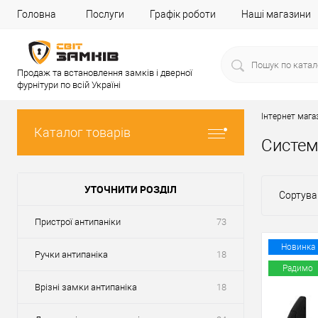
Головна
Послуги
Графік роботи
Наші магазини
Продаж та встановлення замків і дверної
фурнітури по всій Україні
Інтернет мага
Каталог товарів
Систем
УТОЧНИТИ РОЗДІЛ
Сортува
Пристрої антипаніки
73
Новинка
Ручки антипаніка
18
Радимо
Врізні замки антипаніка
18