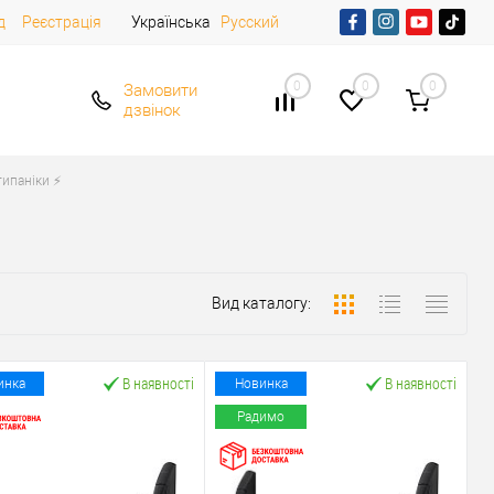
д
Реєстрація
Українська
Русский
0
0
0
Замовити
дзвінок
ипаніки ⚡️
Вид каталогу:
В наявності
В наявності
инка
Новинка
Радимо