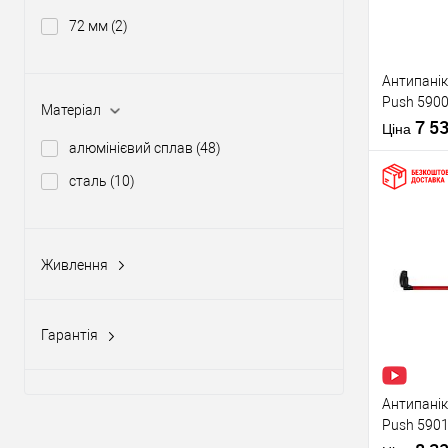
72 мм
(2)
Виробник
Антипанік
Push 5900
Тип товару
Матеріал
штангою 
7 5
Ціна
алюмінієвий сплав
(48)
сталь
(10)
Купити
Живлення
Матеріал д
12-24V DC, 12-20V AC
(5)
Країна вир
У о
Статус (гур
Гарантія
1 рік
(10)
Виробник
2 роки
(58)
Антипанік
Push 5901
Тип товару
язичком з