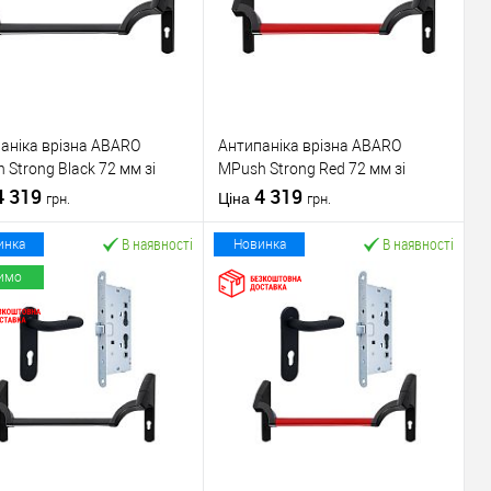
аніка врізна ABARO
Антипаніка врізна ABARO
 Strong Black 72 мм зі
МPush Strong Red 72 мм зі
ою 1000 мм чорна
4 319
штангою 1000 мм червона
4 319
Ціна
грн.
грн.
В наявності
В наявності
инка
Новинка
имо
У кошик
У кошик
упити в 1 клік
До
Купити в 1 клік
До
порівняння
порівняння
У обране
У обране
ник
ABARO
Виробник
ABARO
Механізм врізної
Механізм врізної