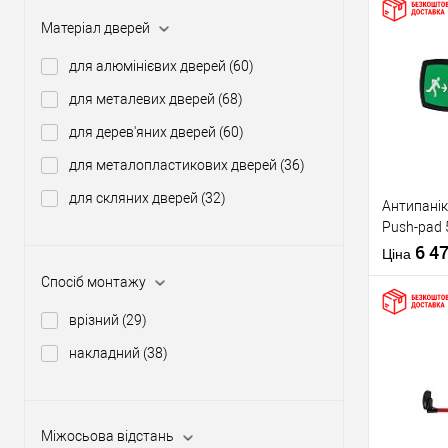
Матеріал дверей
Купити
для алюмінієвих дверей
(60)
для металевих дверей
(68)
У о
для дерев'яних дверей
(60)
для металопластикових дверей
(36)
Виробник
для скляних дверей
(32)
Антипанік
Тип товару
Push-pad 
язичком
6 4
Ціна
Спосіб монтажу
врізний
(29)
накладний
(38)
Матеріал д
Купити
Країна вир
Статус (гур
Міжосьова відстань
У о