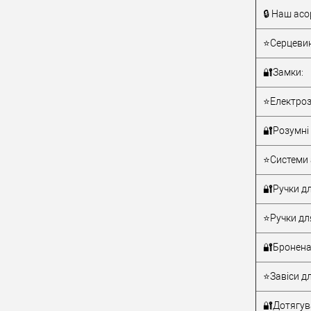
🔒 Наш асо
Тип товару
⭐Серцевин
🔐Замки:
⭐Електроз
🔐Розумні 
Матеріал д
⭐Системи 
Країна вир
Статус (гур
🔐Ручки дл
⭐Ручки дл
🔐Бронена
⭐Завіси дл
🔐Дотягува