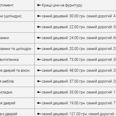
Комплект
Внутрішня ручка
ртимент:
🔑 Кращі ціни на фурнітуру:
накладної
Тип товару
антипаніка
антипаніки
для металевих
и (циліндри):
🔑 самий дешевий: 30.00 грн. самий дорогий: 4
для алюмінієвих
дверей
/
для
дверей
/
для
дерев'яних дверей
🔑 самий дешевий: 22.00 грн. самий дорогий: 3
металевих дверей
/
для алюмінієвих
/
для дерев'яних
Матеріал дверей
дверей
амки:
🔑 самий дешевий: 24.00 грн. самий дорогий: 6
дверей
/
для
Країна виробник
Італія
металопластикових
Робоча
замки та циліндри:
🔑 самий дешевий: 20.00 грн. самий дорогий: 2
дверей
/
для
температура
-10 +55°C
верей
скляних дверей
антипаніка:
🔑 самий дешевий: 73.00 грн. самий дорогий: 3
обник
Італія
т)
2Очікується
я дверей та вікон:
🔑 самий дешевий: 48.00 грн. самий дорогий: 2
я меблів:
🔑 самий дешевий: 37.00 грн. самий дорогий: 2
кладки:
🔑 самий дешевий: 33.00 грн. самий дорогий: 1
я дверей:
🔑 самий дешевий: 19.00 грн. самий дорогий: 7
чі дверей:
🔑 самий дешевий: 121.00 грн. самий дорогий: 