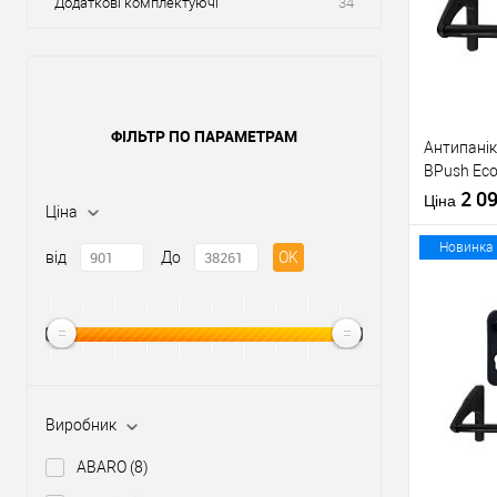
Додаткові комплектуючі
34
ФІЛЬТР ПО ПАРАМЕТРАМ
Антипанік
BPush Eco
штангою 
2 0
Ціна
Ціна
Новинка
від
До
OK
Купити
У о
Виробник
Виробник
ABARO
(8)