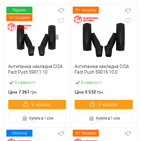
Радимо
Хіт продажу
Хіт продажу
Антипаніка накладна CISA
Антипаніка накладна CISA
Fast Push 59011.10
Fast Push 59016.10.0
модульна з язичком без
модульна без язичка без
В наявності
В наявності
штанги
штанги
7 261
5 532
Ціна
Ціна
грн.
грн.
У кошик
У кошик
Купити в 1 клік
Купити в 1 клік
Новинка
Хіт продажу