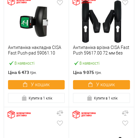
Антипаніка накладна CISA
Антипаніка врізна CISA Fast
Fast Push-pad 59061.10
Push 59617.00 72 мм без
модульна з язичком
штанги
В наявності
В наявності
6 473
9 075
Ціна
Ціна
грн.
грн.
У кошик
У кошик
Купити в 1 клік
Купити в 1 клік