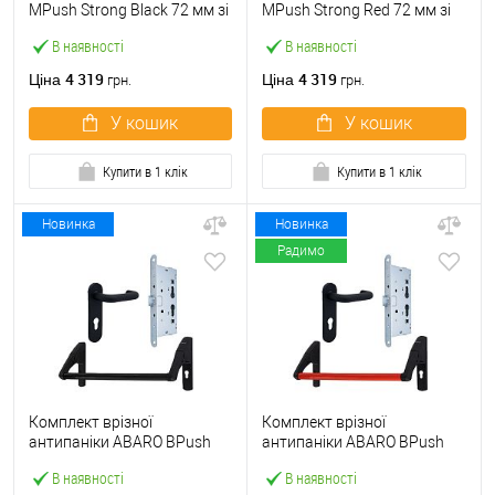
МPush Strong Black 72 мм зі
МPush Strong Red 72 мм зі
штангою 1000 мм чорна
штангою 1000 мм червона
В наявності
В наявності
4 319
4 319
Ціна
Ціна
грн.
грн.
У кошик
У кошик
Купити в 1 клік
Купити в 1 клік
Новинка
Новинка
Радимо
Комплект врізної
Комплект врізної
антипаніки ABARO BPush
антипаніки ABARO BPush
Eco Black 72мм 1000 мм
Eco Red 72мм 1000 мм
В наявності
В наявності
чорний із замком та ручкою
червоний із замком та