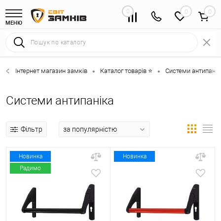
0
0
МЕНЮ
Інтернет магазин замків
Каталог товарів ⭐
Системи антипанік
•
•
Системи антипаніка
Фільтр
Новинка
Новинка
Радимо