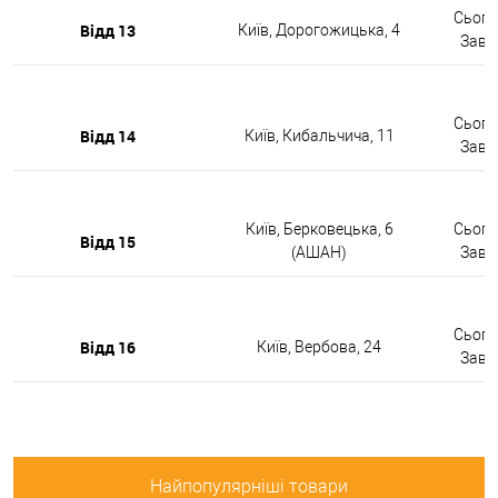
Сьогод
Відд 13
Київ, Дорогожицька, 4
Завтр
Сьогод
Відд 14
Київ, Кибальчича, 11
Завтр
Київ, Берковецька, 6
Сьогод
Відд 15
(АШАН)
Завтр
Сьогод
Відд 16
Київ, Вербова, 24
Завтр
Найпопулярніші товари