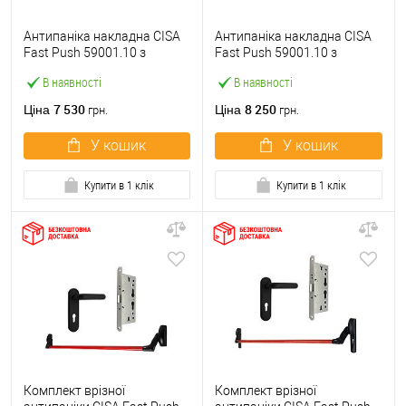
Антипаніка накладна CISA
Антипаніка накладна CISA
Fast Push 59001.10 з
Fast Push 59001.10 з
язичком зі штангою 900 мм
язичком зі штангою 1500
В наявності
В наявності
червона
мм червона
7 530
8 250
Ціна
Ціна
грн.
грн.
У кошик
У кошик
Купити в 1 клік
Купити в 1 клік
Комплект врізної
Комплект врізної