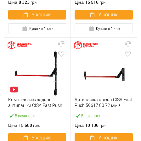
8 323
15 516
Ціна
Ціна
грн.
грн.
У кошик
У кошик
Купити в 1 клік
Купити в 1 клік
Комплект накладної
Антипаніка врізна CISA Fast
антипаніки CISA Fast Push
Push 59617.00 72 мм зі
59011.10 1200 мм 2/3-
штангою 1200 мм червона
В наявності
В наявності
точковий вверх-вниз
червона
15 680
10 136
Ціна
Ціна
грн.
грн.
У кошик
У кошик