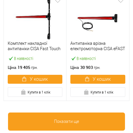
Комплект накладної
Антипаніка врізна
антипаніки CISA Fast Touch
електромоторна CISA eFAST
59811.10 1200 мм 2/3-
59751.00 1200 мм червона
В наявності
В наявності
точковий вверх-вниз
червона
19 405
30 903
Ціна
Ціна
грн.
грн.
У кошик
У кошик
Купити в 1 клік
Купити в 1 клік
Показати ще