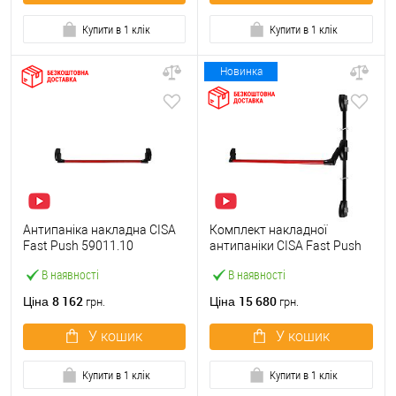
Купити в 1 клік
Купити в 1 клік
Новинка
Антипаніка накладна CISA
Комплект накладної
Fast Push 59011.10
антипаніки CISA Fast Push
модульна з язичком зі
59011.10 1200 мм 2/3-
В наявності
В наявності
штангою 900 мм червона
точковий вбік червона
8 162
15 680
Ціна
Ціна
грн.
грн.
У кошик
У кошик
Купити в 1 клік
Купити в 1 клік