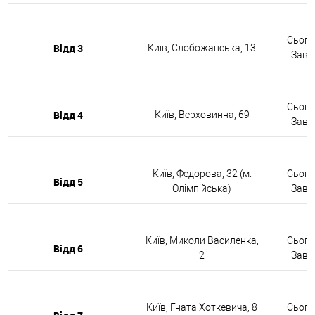
Сьогод
Відд 3
Київ, Слобожанська, 13
Завтр
Сьогод
Відд 4
Київ, Верховинна, 69
Завтр
Київ, Федорова, 32 (м.
Сьогод
Відд 5
Олімпійська)
Завтр
Київ, Миколи Василенка,
Сьогод
Відд 6
2
Завтр
Київ, Гната Хоткевича, 8
Сьогод