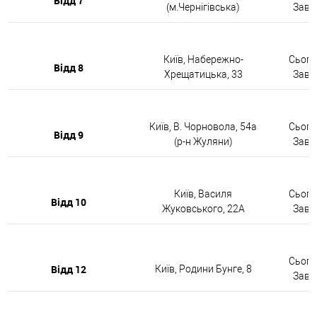
Відд 7
(м.Чернігівська)
Завтр
Київ, Набережно-
Сьогод
Відд 8
Хрещатицька, 33
Завтр
Київ, В. Чорновола, 54а
Сьогод
Відд 9
(р-н Жуляни)
Завтр
Київ, Василя
Сьогод
Відд 10
Жуковського, 22А
Завтр
Сьогод
Відд 12
Київ, Родини Бунге, 8
Завтр