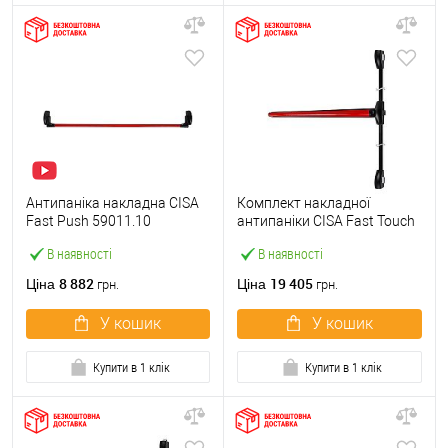
Антипаніка накладна CISA
Комплект накладної
Fast Push 59011.10
антипаніки CISA Fast Touch
модульна з язичком зі
59811.10 1200 мм 2/3-
В наявності
В наявності
штангою 1500 мм червона
точковий вбік червона
8 882
19 405
Ціна
Ціна
грн.
грн.
У кошик
У кошик
Купити в 1 клік
Купити в 1 клік