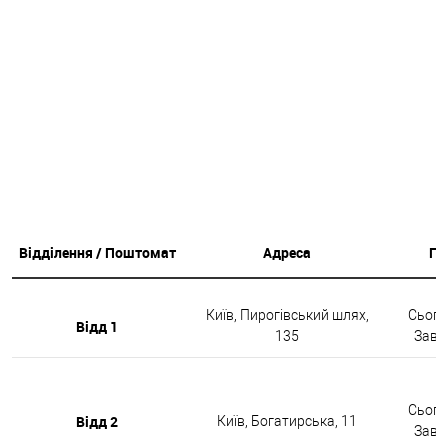
Відділення / Поштомат
Адреса
Гр
Київ, Пирогівський шлях,
Сьогод
Відд 1
135
Завтр
Сьогод
Відд 2
Київ, Богатирська, 11
Завтр