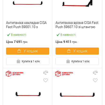
Антипаніка накладна CISA
Антипаніка врізна CISA Fast
Fast Push 59001.10 з
Push 59607.10 зі штангою
язичком зі штангою 1200
1200 мм червона
В наявності
В наявності
мм червона
7 691
9 411
Ціна
Ціна
грн.
грн.
У кошик
У кошик
Купити в 1 клік
Купити в 1 клік