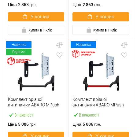
ручкою
2 863
2 863
Ціна
Ціна
грн.
грн.
У кошик
У кошик
Купити в 1 клік
Купити в 1 клік
Новинка
Новинка
Радимо
Комплект врізної
Комплект врізної
антипаніки ABARO МPush
антипаніки ABARO МPush
Strong Black 72мм 1000 мм
Strong Red 72мм 1000 мм
В наявності
В наявності
чорний із замком та ручкою
червоний із замком та
ручкою
5 086
5 086
Ціна
Ціна
грн.
грн.
У кошик
У кошик