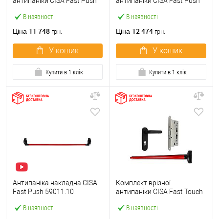
антипаніки CISA Fast Push
антипаніки CISA Fast Push
59607.10 1200 мм червона
59617.10 72мм 1200 мм
В наявності
В наявності
із замком та ручкою
червоний із замком та
ручкою
11 748
12 474
Ціна
Ціна
грн.
грн.
У кошик
У кошик
Купити в 1 клік
Купити в 1 клік
Антипаніка накладна CISA
Комплект врізної
Fast Push 59011.10
антипаніки CISA Fast Touch
модульна з язичком зі
59711.00 1200 мм червона
В наявності
В наявності
штангою 1200 мм червона
із замком та ручкою