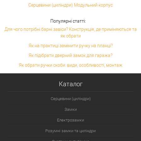
Серцевини (циліндри) Модульний корпус
Популярні статті:
Для чого потрібні барні завіси? Конструкція, де приміняються та
як обрати
Як на практиці замінити ручку на планці?
Як підібрати дверний замок для гаража?
Як обрати ручки скоби: види, особливості, монтаж
Каталог
Серцевини (циліндри)
Замки
Електрозамки
Розумні замки та циліндри