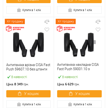
Купити в 1 клік
Купити в 1 клік
Хіт продажу
Хіт продажу
Антипаніка накладна CISA
Антипаніка врізна CISA Fast
Fast Push 59001.10 з
Push 59607.10 без штанги
язичком без штанги
В наявності
В наявності
8 349
6 629
Ціна
Ціна
грн.
грн.
У кошик
У кошик
Купити в 1 клік
Купити в 1 клік