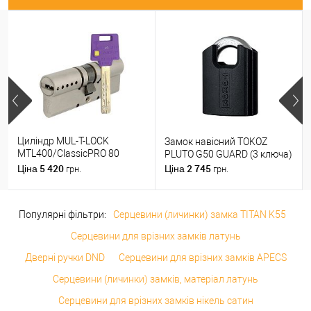
Циліндр MUL-T-LOCK
Замок навісний TOKOZ
MTL400/ClassicPRO 80
PLUTO G50 GUARD (3 ключа)
(35*45) нікель сатин
5 420
2 745
Ціна
Ціна
грн.
грн.
Популярні фільтри:
Серцевини (личинки) замка TITAN K55
Серцевини для врізних замків латунь
Дверні ручки DND
Серцевини для врізних замків APECS
Серцевини (личинки) замків, матеріал латунь
Серцевини для врізних замків нікель сатин