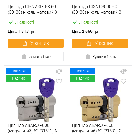
Циліндр CISA ASIX P8 60
Циліндр CISA C3000 60
(30*30) нікель матовий 3
(30*30) нікель матовий 3
ключі
ключі
В наявності
В наявності
1 813
2 666
Ціна
Ціна
грн.
грн.
У кошик
У кошик
Купити в 1 клік
Купити в 1 клік
Новинка
Новинка
Радимо
Радимо
Циліндр ABARO P600
Циліндр ABARO P600
(модульний) 62 (31*31) Ni
(модульний) 62 (31*31) G