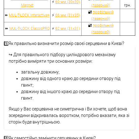
⚡
60 мм (30x30)
Magnet
(лазерний)
грн.
🔐
профільний
⏩
MUL-T-LOCK Interactive+
⚡
66 мм (31x35)
(лазерний)
🔐
профільний
⏩
MUL-T-LOCK ClassicPRO
⚡
62 мм (31x31)
(лазерний)
1️⃣Як правильно визначити розмір своєї серцевини в Києві?
↪
Для правильного підбору циліндрового механізму
потрібно виміряти три основних розміри:
загальну довжину;
довжину від одного краю до середини отвору під
гвинт;
довжину від іншого краю до середини отвору під
гвинт.
Якщо у Вас серцевина не симетрична і Ви хочете, щоб вона
зсередини відкривалась воротком, потрібно вказати, яка зі
сторін буде внутрішньою.
2️⃣Як самостійно замінити серцевину в Києві?