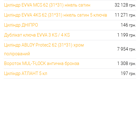
Циліндр EVVA MCS 62 (31*31) нікель сатин
32 128
грн.
Циліндр EVVA 4KS 62 (31*31) нікель сатин 5 ключів
11 271
грн.
Циліндр ДНІПРО
146
грн.
Дублікат ключа EVVA 3 KS / 4 KS
1 199
грн.
Циліндр ABLOY Protec2 62 (31*31) хром
7 954
грн.
полірований
Вороток MUL-T-LOCK антична бронза
1 308
грн.
Циліндр АТЛАНТ 5 кл
197
грн.
🔒 ТОП категорій :
🔑 Кращі ціни на :
⭐Серцевини для врізних замків:
🔑 155.00 грн. 41072.00 грн.
🔐Серцевини для накладних замків:
🔑 146.00 грн. 2622.00 грн.
⭐Ключі до серцевин:
🔑 133.00 грн. 9990.00 грн.
🔐Аксесуари для серцевин:
🔑 30.00 грн. 2746.00 грн.