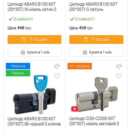
Циліндр ABARO B100 60T
Циліндр ABARO B100 60T
(30*30T) Ni нікель сатин 5
(30*30T) G латунь
ключів
полірована 5 ключів
В наявності
В наявності
448
458
Ціна
Ціна
грн.
грн.
У кошик
У кошик
Купити в 1 клік
Купити в 1 клік
Новинка
Хіт продажу
Радимо
Циліндр CISA C2000 60T
Циліндр ABARO B100 60T
(30*30T) нікель матовий 3
(30*30T) Bk чорний 5 ключів
ключі