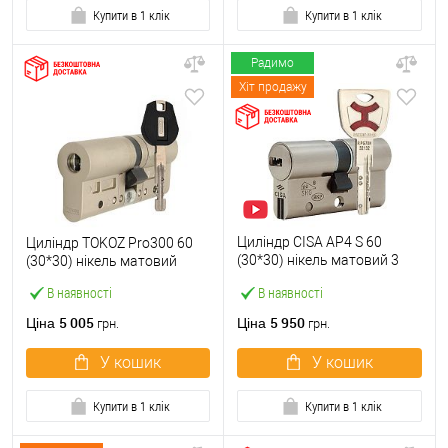
Купити в 1 клік
Купити в 1 клік
Радимо
Хіт продажу
Циліндр CISA AP4 S 60
Циліндр TOKOZ Pro300 60
(30*30) нікель матовий 3
(30*30) нікель матовий
ключі
В наявності
В наявності
5 005
5 950
Ціна
Ціна
грн.
грн.
У кошик
У кошик
Купити в 1 клік
Купити в 1 клік