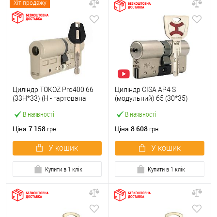
Хіт продажу
Циліндр TOKOZ Pro400 66
Циліндр CISA AP4 S
(33H*33) (H - гартована
(модульний) 65 (30*35)
сторона) нікель матовий
нікель матовий 3 ключі
В наявності
В наявності
7 158
8 608
Ціна
Ціна
грн.
грн.
У кошик
У кошик
Купити в 1 клік
Купити в 1 клік