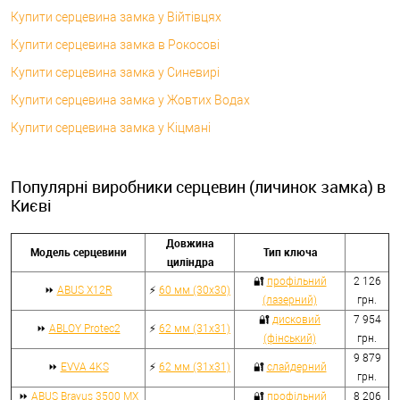
Купити серцевина замка у Війтівцях
Купити серцевина замка в Рокосові
Купити серцевина замка у Синевирі
Купити серцевина замка у Жовтих Водах
Купити серцевина замка у Кіцмані
Популярні виробники серцевин (личинок замка) в
Києві
Довжина
Модель серцевини
Тип ключа
циліндра
🔐
профільний
2 126
⏩
ABUS X12R
⚡
60 мм (30x30)
(лазерний)
грн.
🔐
дисковий
7 954
⏩
ABLOY Protec2
⚡
62 мм (31x31)
(фінський)
грн.
9 879
⏩
EVVA 4KS
⚡
62 мм (31x31)
🔐
слайдерний
грн.
⏩
ABUS Bravus 3500 MX
🔐
профільний
8 206