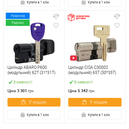
Купити в 1 клік
Купити в 1 клік
Новинка
Радимо
Циліндр ABARO P600
Циліндр CISA C3000S
(модульний) 62T (31*31T)
(модульний) 65T (30*35T)
Bk чорний 5 ключів
нікель матовий 3 ключі
В наявності
В наявності
3 301
5 342
Ціна
Ціна
грн.
грн.
У кошик
У кошик
Купити в 1 клік
Купити в 1 клік