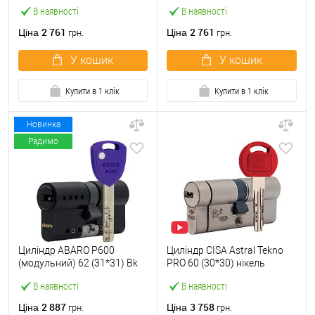
нікель сатин 5 ключів
латунь полірована 5 ключів
В наявності
В наявності
2 761
2 761
Ціна
Ціна
грн.
грн.
У кошик
У кошик
Купити в 1 клік
Купити в 1 клік
Новинка
Радимо
Циліндр ABARO P600
Циліндр CISA Astral Tekno
(модульний) 62 (31*31) Bk
PRO 60 (30*30) нікель
чорний 5 ключів
матовий 3 ключі
В наявності
В наявності
2 887
3 758
Ціна
Ціна
грн.
грн.