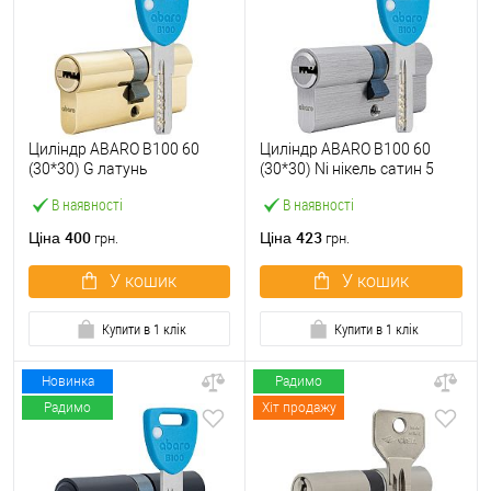
Циліндр ABARO B100 60
Циліндр ABARO B100 60
(30*30) G латунь
(30*30) Ni нікель сатин 5
полірована 5 ключів
ключів
В наявності
В наявності
400
423
Ціна
Ціна
грн.
грн.
У кошик
У кошик
Купити в 1 клік
Купити в 1 клік
Новинка
Радимо
Радимо
Хіт продажу