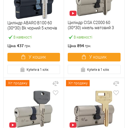
Циліндр CISA C2000 60
Циліндр ABARO B100 60
(30*30) нікель матовий 3
(30*30) Bk чорний 5 ключів
ключі
В наявності
В наявності
437
894
Ціна
Ціна
грн.
грн.
У кошик
У кошик
Купити в 1 клік
Купити в 1 клік
Хіт продажу
Хіт продажу