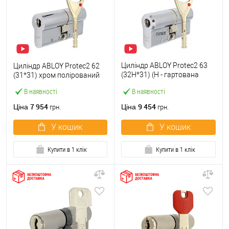
Циліндр ABLOY Protec2 63
Циліндр ABLOY Protec2 62
(32H*31) (H - гартована
(31*31) хром полірований
сторона) хром полірований
В наявності
В наявності
7 954
9 454
Ціна
Ціна
грн.
грн.
У кошик
У кошик
Купити в 1 клік
Купити в 1 клік