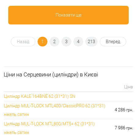
Показати ще
Назад
1
2
3
4
213
Вперед
Ціни на Серцевини (циліндри) в Києві
Ціна
Циліндр KALE 164BNE 62 (31*31) SN
Циліндр MUL-T-LOCK MTL400/ClassicPRO 62 (31*31)
4 286
грн.
нікель сатин
Циліндр MUL-T-LOCK MTL800/MT5+ 62 (31*31)
7 986
грн.
нікель сатин