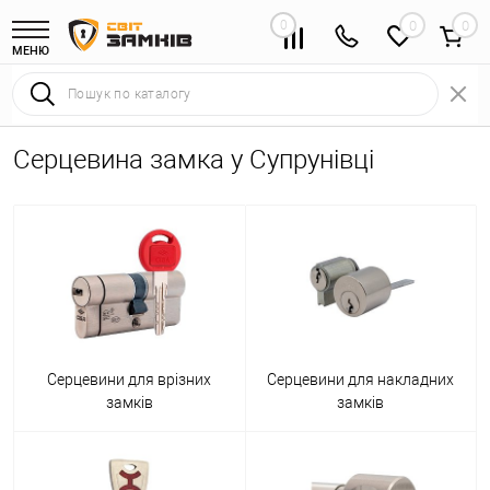
0
0
МЕНЮ
Серцевина замка у Супрунівці
Серцевини для врізних
Серцевини для накладних
замків
замків