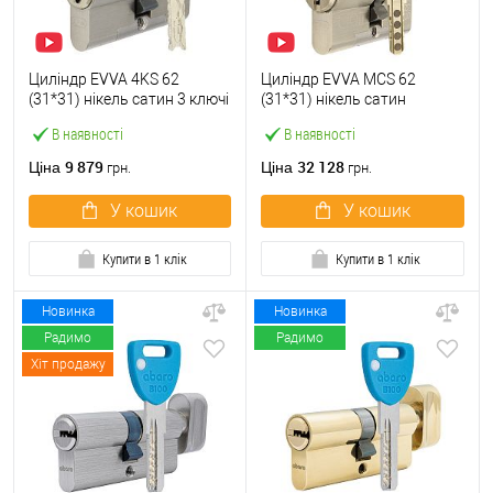
Циліндр EVVA 4KS 62
Циліндр EVVA MCS 62
(31*31) нікель сатин 3 ключі
(31*31) нікель сатин
В наявності
В наявності
9 879
32 128
Ціна
Ціна
грн.
грн.
У кошик
У кошик
Купити в 1 клік
Купити в 1 клік
Новинка
Новинка
Радимо
Радимо
Хіт продажу