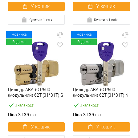
У кошик
У кошик
Купити в 1 клік
Купити в 1 клік
Новинка
Новинка
Радимо
Радимо
Циліндр ABARO P600
Циліндр ABARO P600
(модульний) 62T (31*31T) G
(модульний) 62T (31*31T) Ni
латунь полірована 5 ключів
нікель сатин 5 ключів
В наявності
В наявності
3 139
3 139
Ціна
Ціна
грн.
грн.
У кошик
У кошик