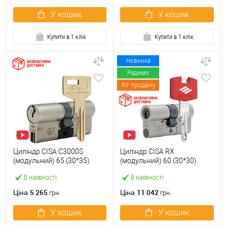
У кошик
У кошик
Купити в 1 клік
Купити в 1 клік
Новинка
Радимо
Хіт продажу
Циліндр CISA C3000S
Циліндр CISA RX
(модульний) 65 (30*35)
(модульний) 60 (30*30)
нікель матовий 3 ключі
нікель матовий 3 ключі
В наявності
В наявності
5 265
11 042
Ціна
Ціна
грн.
грн.
У кошик
У кошик