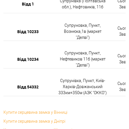
Супрунівка (Полтавська
Сьогод
Відд 1
обл.), Нафтовиків, 11б
Завтр
Супруновка, Пункт,
Сьогод
Відд 10233
Вознюка,1в (маркет
Завтр
"Делві")
Супруновка, Пункт,
Сьогод
Відд 10234
Нефтевиков 11б (маркет
Завтр
"Делві")
Супрунівка, Пункт, Київ-
Сьогод
Відд 54332
Харків-Довжанський
Завтр
333км+350м (АЗК "ОККО")
Купити серцевина замка у Вінниці
Купити серцевина замка у Дніпрі