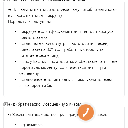
↪
Для заміни циліндрового механізму потрібно мати ключ
від цього циліндра і викрутку.
Порядок дій наступний:
викручуєте один фіксуючий гвинт на торці корпуса
врізного замка;
вставляєте ключ з внутрішньої сторони дверей,
повертаєте на 30° в одну або іншу сторону та
витягаєте серцевину;
якщо у Вас циліндр з воротком, обертаєте та тягнете
вороток до моменту, коли вдасться витягнути
серцевину;
встановлюєте новий циліндр, виконуючи попередні
дії в зворотній бік.
3️⃣Як вибрати захисну серцевину в Києві?
↪
Захисними вважаються циліндри, які мають захист:
від відмичок;