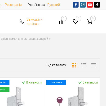
д
Реєстрація
Українська
Русский
0
0
0
Замовити
дзвінок
Врізні замки для металевих дверей ⭐
Вид каталогу:
В наявності
В наявності
инка
Новинка
имо