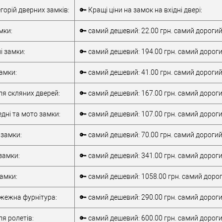
Врізний замок
Тип товару
Врізний замок
егорій дверних замків:
🔑 Кращі ціни на замок на вхідні двері:
для металевих
для металевих
дверей
/
для
дверей
/
для
мки:
🔑 самий дешевий: 22.00 грн. самий дорогий
верей
дерев'яних дверей
дерев'яних дверей
обник
Китай
/
для алюмінієвих
і замки:
🔑 самий дешевий: 194.00 грн. самий дороги
Матеріал дверей
дверей
85 мм
Країна виробник
Італія
амки:
🔑 самий дешевий: 41.00 грн. самий дорогий
Статус (гурт)
1В наявності
ля скляних дверей:
🔑 самий дешевий: 167.00 грн. самий дороги
дні та мото замки:
🔑 самий дешевий: 107.00 грн. самий дороги
 замки:
🔑 самий дешевий: 70.00 грн. самий дорогий:
замки:
🔑 самий дешевий: 341.00 грн. самий дороги
замки:
🔑 самий дешевий: 1058.00 грн. самий дорог
ежна фурнітура:
🔑 самий дешевий: 290.00 грн. самий дороги
я ролетів:
🔑 самий дешевий: 600.00 грн. самий дорогий