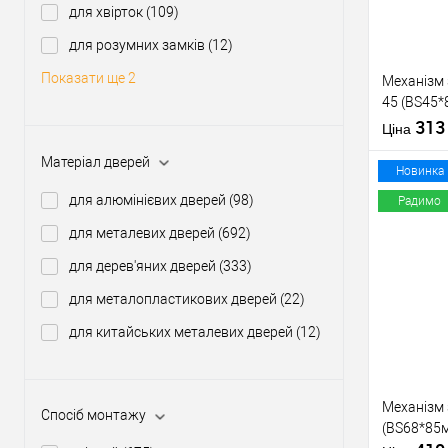
для хвірток
(109)
Виробник
для розумних замків
(12)
Тип товару
Показати ще 2
Механізм
45 (BS45
нікель
31
Матеріал д
Ціна
Країна вир
Матеріал дверей
Статус (гур
Новинка
для алюмінієвих дверей
(98)
Радимо
для металевих дверей
(692)
Купити
для дерев'яних дверей
(333)
для металопластикових дверей
(22)
У о
для китайських металевих дверей
(12)
Виробник
Тип товару
Механізм
Спосіб монтажу
(BS68*85м