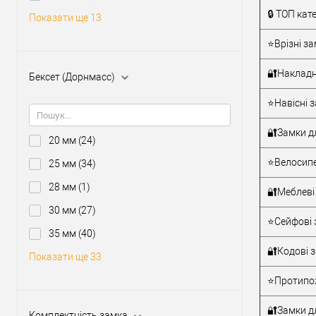
Тип товару
🔒 ТОП кат
Показати ще 13
⭐Врізні за
Матеріал д
Країна вир
🔐Накладн
Бексет (Дорнмасс)
Міжосьова
відстань
⭐Навісні з
🔐Замки д
20 мм
(24)
⭐Велосипе
25 мм
(34)
28 мм
(1)
🔐Меблеві
30 мм
(27)
⭐Сейфові 
35 мм
(40)
🔐Кодові 
Показати ще 33
⭐Протипож
🔐Замки дл
Комплектність замка