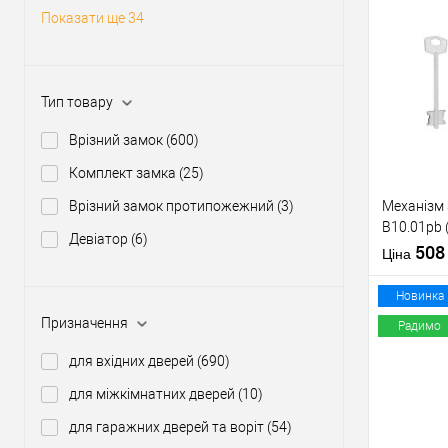
Статус (гур
Показати ще 34
Купити
Тип товару
У о
Врізний замок
(600)
Виробник
Комплект замка
(25)
Тип товару
Врізний замок протипожежний
(3)
Механізм
B10.01pb 
Девіатор
(6)
нікель 5 к
50
Ціна
тех.пакув
Матеріал д
Новинка
Країна вир
Призначення
Радимо
Міжосьова
відстань
для вхідних дверей
(690)
Купити
для міжкімнатних дверей
(10)
для гаражних дверей та воріт
(54)
У о