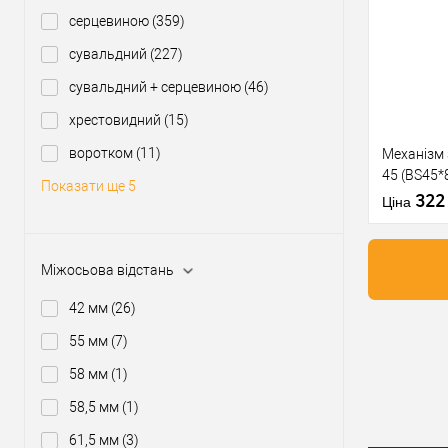
Купити
серцевиною
(359)
сувальдний
(227)
У о
сувальдний + серцевиною
(46)
Виробник
хрестовидний
(15)
Тип товару
воротком
(11)
Механізм
45 (BS45*
Матеріал д
Показати ще 5
матова
32
Країна вир
Ціна
Міжосьова
відстань
Міжосьова відстань
42 мм
(26)
Купити
55 мм
(7)
58 мм
(1)
У о
58,5 мм
(1)
61,5 мм
(3)
Виробник