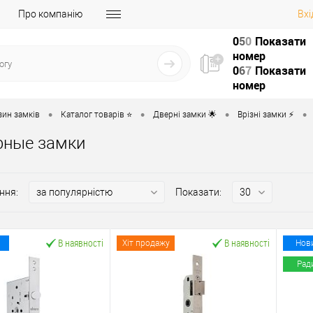
Про компанію
Вхі
0
5
0
Показати
номер
0
6
7
Показати
номер
•
•
•
•
зин замків
Каталог товарів ⭐
Дверні замки 🌟
Врізні замки ⚡️
рные замки
ння:
Показати:
В наявності
В наявності
Хіт продажу
Нов
Рад