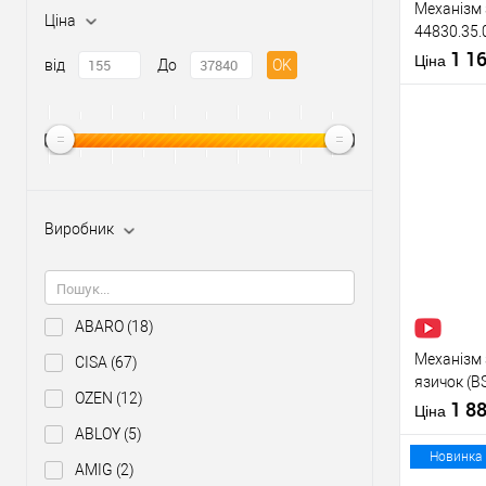
Механізм 
Ціна
44830.35.
22 мм) не
1 1
Матеріал д
Ціна
від
До
OK
Країна вир
Міжосьова
відстань
Купити
Виробник
У о
Виробник
ABARO
(18)
Тип товару
Механізм 
CISA
(67)
язичок (B
OZEN
(12)
нержавію
1 8
Ціна
ABLOY
(5)
Матеріал д
Новинка
AMIG
(2)
Країна вир