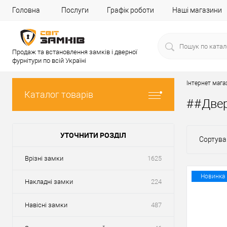
Головна
Послуги
Графік роботи
Наші магазини
Продаж та встановлення замків і дверної
фурнітури по всій Україні
Інтернет мага
Каталог товарів
##Две
УТОЧНИТИ РОЗДІЛ
Сортува
Врізні замки
1625
Новинка
Накладні замки
224
Навісні замки
487