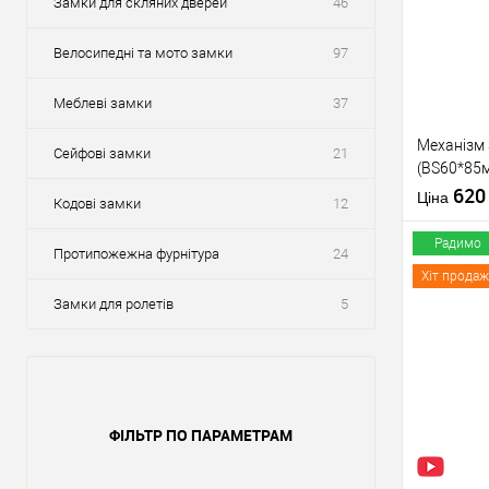
Замки для скляних дверей
46
Велосипедні та мото замки
97
Меблеві замки
37
Механізм
Сейфові замки
21
(BS60*85м
тех пакув
62
Ціна
Кодові замки
12
Радимо
Протипожежна фурнітура
24
Хіт продаж
Замки для ролетів
5
Купити
У о
ФІЛЬТР ПО ПАРАМЕТРАМ
Виробник
Тип товару