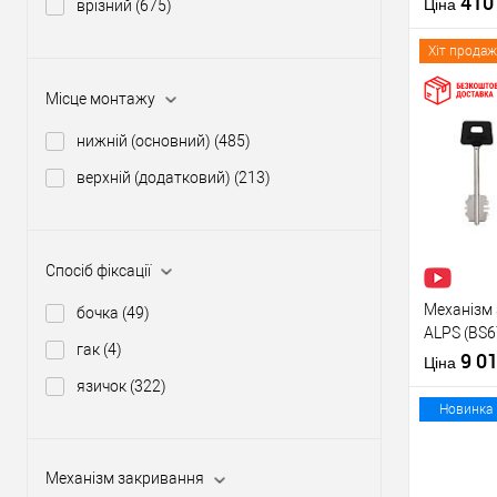
41
Матеріал д
Ціна
врізний
(675)
Країна вир
Міжосьова
Хіт продаж
відстань
Місце монтажу
нижній (основний)
(485)
Купити
верхній (додатковий)
(213)
У о
Виробник
Спосіб фіксації
Тип товару
Механізм 
бочка
(49)
ALPS (BS6
гак
(4)
перекоду
9 0
Матеріал д
Ціна
Країна вир
язичок
(322)
Міжосьова
Новинка
відстань
Механізм закривання