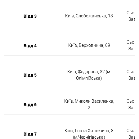
Сьогод
Відд 3
Київ, Слобожанська, 13
Завтр
Сьогод
Відд 4
Київ, Верховинна, 69
Завтр
Київ, Федорова, 32 (м.
Сьогод
Відд 5
Олімпійська)
Завтр
Київ, Миколи Василенка,
Сьогод
Відд 6
2
Завтр
Київ, Гната Хоткевича, 8
Сьогод
Відд 7
(м.Чернігівська)
Завтр