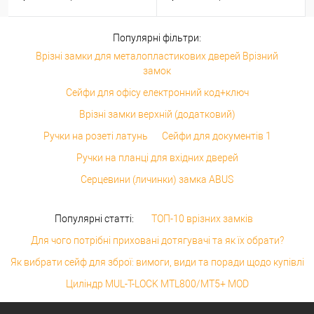
Популярні фільтри:
Врізні замки для металопластикових дверей Врізний
замок
Сейфи для офісу електронний код+ключ
Врізні замки верхній (додатковий)
Ручки на розеті латунь
Сейфи для документів 1
Ручки на планці для вхідних дверей
Серцевини (личинки) замка ABUS
Популярні статті:
ТОП-10 врізних замків
Для чого потрібні приховані дотягувачі та як їх обрати?
Як вибрати сейф для зброї: вимоги, види та поради щодо купівлі
Циліндр MUL-T-LOCK MTL800/MT5+ MOD