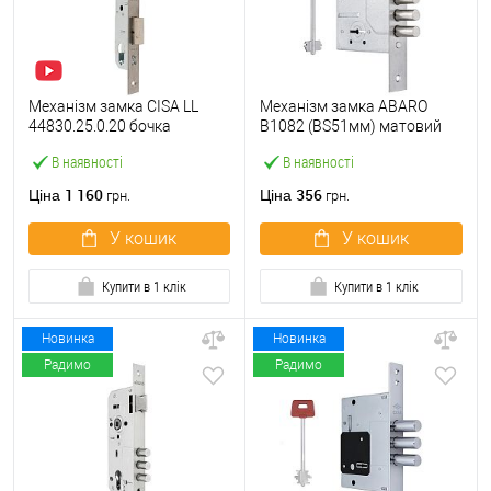
Механізм замка CISA LL
Механізм замка ABARO
44830.25.0.20 бочка
B1082 (BS51мм) матовий
(BS25мм, 22 мм)
нікель 5 ключів
В наявності
В наявності
нержавіюча сталь
1 160
356
Ціна
Ціна
грн.
грн.
У кошик
У кошик
Купити в 1 клік
Купити в 1 клік
Новинка
Новинка
Радимо
Радимо