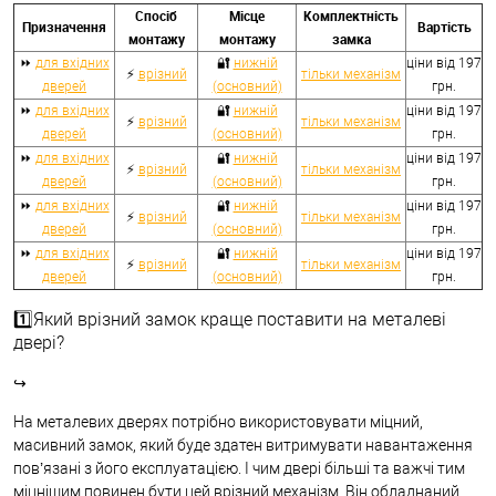
Спосіб
Місце
Комплектність
Призначення
Вартість
монтажу
монтажу
замка
⏩
для вхідних
🔐
нижній
ціни від 197
⚡
врізний
тільки механізм
дверей
(основний)
грн.
⏩
для вхідних
🔐
нижній
ціни від 197
⚡
врізний
тільки механізм
дверей
(основний)
грн.
⏩
для вхідних
🔐
нижній
ціни від 197
⚡
врізний
тільки механізм
дверей
(основний)
грн.
⏩
для вхідних
🔐
нижній
ціни від 197
⚡
врізний
тільки механізм
дверей
(основний)
грн.
⏩
для вхідних
🔐
нижній
ціни від 197
⚡
врізний
тільки механізм
дверей
(основний)
грн.
1️⃣Який врізний замок краще поставити на металеві
двері?
↪
На металевих дверях потрібно використовувати міцний,
масивний замок, який буде здатен витримувати навантаження
пов’язані з його експлуатацією. І чим двері більші та важчі тим
міцнішим повинен бути цей врізний механізм. Він обладнаний