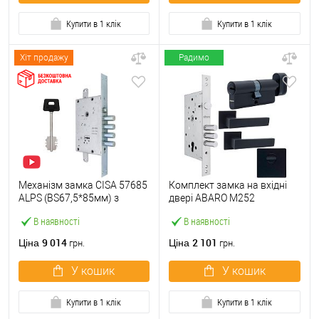
Купити в 1 клік
Купити в 1 клік
Хіт продажу
Радимо
Механізм замка CISA 57685
Комплект замка на вхідні
ALPS (BS67,5*85мм) з
двері ABARO M252
перекодуванням хром
(BS60*85мм) з циліндром,
В наявності
В наявності
матовий
ручками, протектором
чорний
9 014
2 101
Ціна
Ціна
грн.
грн.
У кошик
У кошик
Купити в 1 клік
Купити в 1 клік