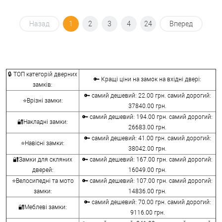
Назад
1
2
3
4
24
Вперед
🔒 ТОП категорій дверних
🔑 Кращі ціни на замок на вхідні двері:
замків:
🔑 самий дешевий: 22.00 грн. самий дорогий:
⭐Врізні замки:
37840.00 грн.
🔑 самий дешевий: 194.00 грн. самий дорогий:
🔐Накладні замки:
26683.00 грн.
🔑 самий дешевий: 41.00 грн. самий дорогий:
⭐Навісні замки:
38042.00 грн.
🔐Замки для скляних
🔑 самий дешевий: 167.00 грн. самий дорогий:
дверей:
16049.00 грн.
⭐Велосипедні та мото
🔑 самий дешевий: 107.00 грн. самий дорогий:
замки:
14836.00 грн.
🔑 самий дешевий: 70.00 грн. самий дорогий:
🔐Меблеві замки:
9116.00 грн.