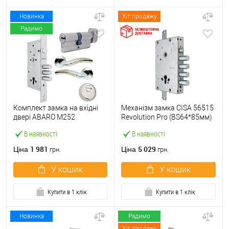
Новинка
Хіт продажу
Радимо
Комплект замка на вхідні
Механізм замка CISA 56515
двері ABARO M252
Revolution Pro (BS64*85мм)
(BS60*85мм) з циліндром
56535 з блокуванням без
В наявності
В наявності
B100, протектором і
торцевої планки
ручками нікель
1 981
5 029
Ціна
Ціна
грн.
грн.
У кошик
У кошик
Купити в 1 клік
Купити в 1 клік
Новинка
Радимо
Хіт продажу