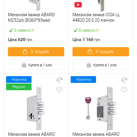
Механізм замка ABARO
Механізм замка CISA LL
M252pb (BS60*85мм)
44820.20.0.20 язичок
матовий нікель тех
(BS20*85мм, 22 мм)
В наявності
В наявності
пакування без зв.планки
нержавіюча сталь
620
1 160
Ціна
Ціна
грн.
грн.
У кошик
У кошик
Купити в 1 клік
Купити в 1 клік
Новинка
Новинка
Радимо
Механізм замка ABARO
Механізм замка ABARO