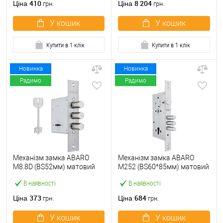
410
8 204
Ціна
Ціна
грн.
грн.
У кошик
У кошик
Купити в 1 клік
Купити в 1 клік
Новинка
Новинка
Радимо
Радимо
Механізм замка ABARO
Механізм замка ABARO
M8.8D (BS52мм) матовий
M252 (BS60*85мм) матовий
нікель 5 ключів
нікель
В наявності
В наявності
373
684
Ціна
Ціна
грн.
грн.
У кошик
У кошик