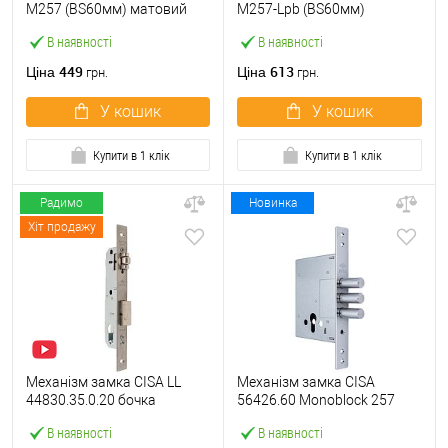
M257 (BS60мм) матовий
M257-Lpb (BS60мм)
нікель
матовий нікель 5 ключів
В наявності
В наявності
тех.пакування.без
зв.планки
449
613
Ціна
Ціна
грн.
грн.
У кошик
У кошик
Купити в 1 клік
Купити в 1 клік
Радимо
Новинка
Хіт продажу
Механізм замка CISA LL
Механізм замка CISA
44830.35.0.20 бочка
56426.60 Monoblock 257
(BS35мм, 22 мм)
(BS60мм) хром матовий
В наявності
В наявності
нержавіюча сталь