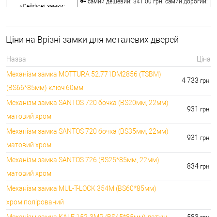
🔑 самий дешевий: 341.00 грн. самий дорогий:
⭐Сейфові замки:
3848.00 грн.
🔑 самий дешевий: 1058.00 грн. самий дорогий:
🔐Кодові замки:
5113.00 грн.
Ціни на Врізні замки для металевих дверей
⭐Протипожежна
🔑 самий дешевий: 290.00 грн. самий дорогий:
фурнітура:
4045.00 грн.
Назва
Ціна
🔑 самий дешевий: 600.00 грн. самий дорогий:
🔐Замки для ролетів:
Механізм замка MOTTURA 52.771DM2856 (TSBM)
660.00 грн.
4 733
грн.
(BS66*85мм) ключ 60мм
Механізм замка SANTOS 720 бочка (BS20мм, 22мм)
931
грн.
матовий хром
Механізм замка SANTOS 720 бочка (BS35мм, 22мм)
931
грн.
матовий хром
Механізм замка SANTOS 726 (BS25*85мм, 22мм)
834
грн.
матовий хром
Механізм замка MUL-T-LOCK 354M (BS60*85мм)
хром полірований
Механізм замка KALE 152-3MR (BS45*85мм) латунь
583