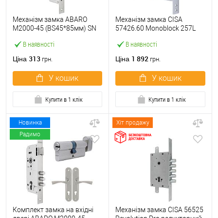
Механізм замка ABARO
Механізм замка CISA
M2000-45 (BS45*85мм) SN
57426.60 Monoblock 257L
матовий нікель
(BS60) хром матовий
В наявності
В наявності
313
1 892
Ціна
Ціна
грн.
грн.
У кошик
У кошик
Купити в 1 клік
Купити в 1 клік
Новинка
Хіт продажу
Радимо
Комплект замка на вхідні
Механізм замка CISA 56525