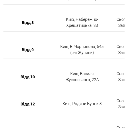
Київ, Набережно-
Сьогод
Відд 8
Хрещатицька, 33
Завтр
Київ, В. Чорновола, 54а
Сьогод
Відд 9
(р-н Жуляни)
Завтр
Київ, Василя
Сьогод
Відд 10
Жуковського, 22А
Завтр
Сьогод
Відд 12
Київ, Родини Бунге, 8
Завтр
Сьогод