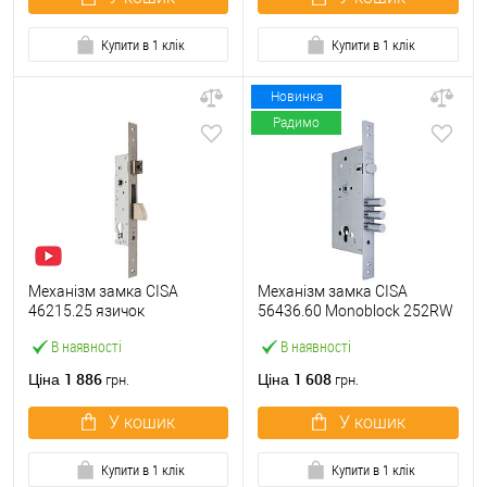
Купити в 1 клік
Купити в 1 клік
Новинка
Радимо
Механізм замка CISA
Механізм замка CISA
46215.25 язичок
56436.60 Monoblock 252RW
(BS25*85мм, 22 мм)
(BS60*85мм) хром матовий
В наявності
В наявності
нержавіюча сталь
1 886
1 608
Ціна
Ціна
грн.
грн.
У кошик
У кошик
Купити в 1 клік
Купити в 1 клік