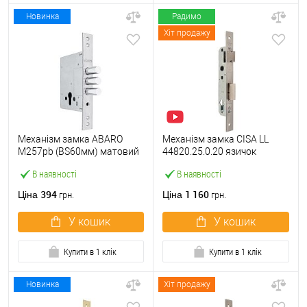
Новинка
Радимо
Хіт продажу
Механізм замка ABARO
Механізм замка CISA LL
M257pb (BS60мм) матовий
44820.25.0.20 язичок
нікель тех.пакування без зв.
(BS25*85мм, 22 мм)
В наявності
В наявності
планки
нержавіюча сталь
394
1 160
Ціна
Ціна
грн.
грн.
У кошик
У кошик
Купити в 1 клік
Купити в 1 клік
Новинка
Хіт продажу