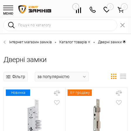
0
0
МЕНЮ
Інтернет магазин замків
Каталог товарів ⭐
Дверні замки 🌟
•
•
•
Дверні замки
Фільтр
Новинка
Хіт продажу