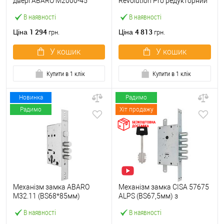
двері ABARO M2000-45
Revolution Pro редукторний
(BS45*85мм) з циліндром
з блокуванням (BS67,5мм)
В наявності
В наявності
B100 70T і ручками KEDR
хром матовий
хром
1 294
4 813
Ціна
Ціна
грн.
грн.
У кошик
У кошик
Купити в 1 клік
Купити в 1 клік
Новинка
Радимо
Радимо
Хіт продажу
Механізм замка ABARO
Механізм замка CISA 57675
M32.11 (BS68*85мм)
ALPS (BS67,5мм) з
матовий нікель
перекодуванням хром
В наявності
В наявності
матовий