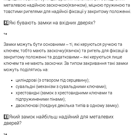
металевою надійною заскочкою(язичком), міцною пружиною та
товстими ригелями для надійної фіксації у закритому положенні.
2️⃣Які бувають замки на вхідних дверях?
↪
Замки можуть бути основними – ті, які керуються ручкою та
ключем, тобто мають заскочку(язичок) та ригель для фіксації в
закритому положенні та додатковими – які керуються лише
ключем та не мають заскочки. За типом закривання такі замки
можуть поділятись на:
циліндрові (з отвором під серцевину);
сувальдні (механізм з сувальдними ключами);
хрестовидні (замок з хрестовидними ключами та
підпружиненими пінами);
двоключові (поєднує декілька типів в одному замку).
3️⃣Який замок найбільш надійний для металевих
дверей?
↪