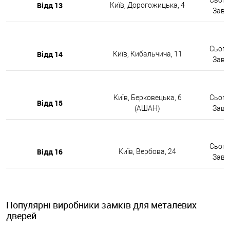
Відд 13
Київ, Дорогожицька, 4
Завтр
Сьогод
Відд 14
Київ, Кибальчича, 11
Завтр
Київ, Берковецька, 6
Сьогод
Відд 15
(АШАН)
Завтр
Сьогод
Відд 16
Київ, Вербова, 24
Завтр
Популярні виробники замків для металевих
дверей