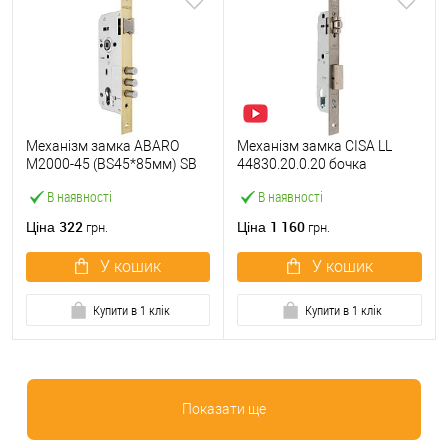
Механізм замка ABARO
Механізм замка CISA LL
M2000-45 (BS45*85мм) SB
44830.20.0.20 бочка
латунь матова
(BS20мм, 22 мм)
В наявності
В наявності
нержавіюча сталь
322
1 160
Ціна
Ціна
грн.
грн.
У кошик
У кошик
Купити в 1 клік
Купити в 1 клік
Показати ще