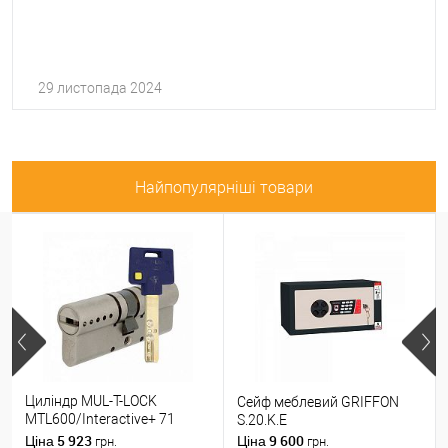
29 листопада 2024
Найпопулярніші товари
Циліндр MUL-T-LOCK
Сейф меблевий GRIFFON
MTL600/Interactive+ 71
S.20.K.E
(31*40) нікель сатин
5 923
9 600
Ціна
Ціна
грн.
грн.