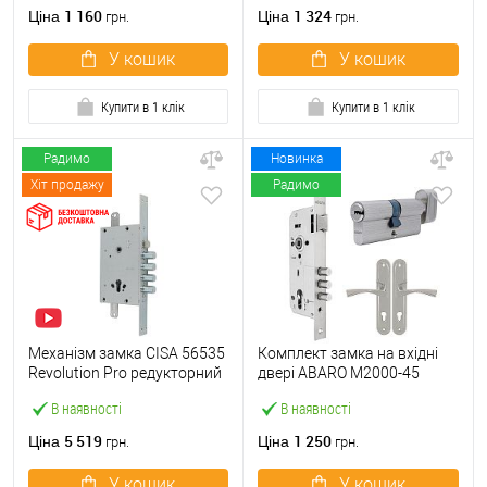
1 160
1 324
Ціна
Ціна
грн.
грн.
У кошик
У кошик
Купити в 1 клік
Купити в 1 клік
Радимо
Новинка
Хіт продажу
Радимо
Механізм замка CISA 56535
Комплект замка на вхідні
Revolution Pro редукторний
двері ABARO M2000-45
з блокуванням
(BS45*85мм) з циліндром
В наявності
В наявності
(BS67,5*85мм) хром
B100 60T і ручками KEDR
матовий
хром
5 519
1 250
Ціна
Ціна
грн.
грн.
У кошик
У кошик