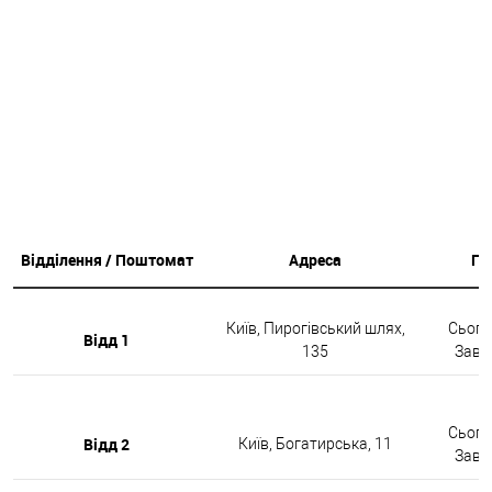
Відділення / Поштомат
Адреса
Гр
Київ, Пирогівський шлях,
Сьогод
Відд 1
135
Завтр
Сьогод
Відд 2
Київ, Богатирська, 11
Завтр