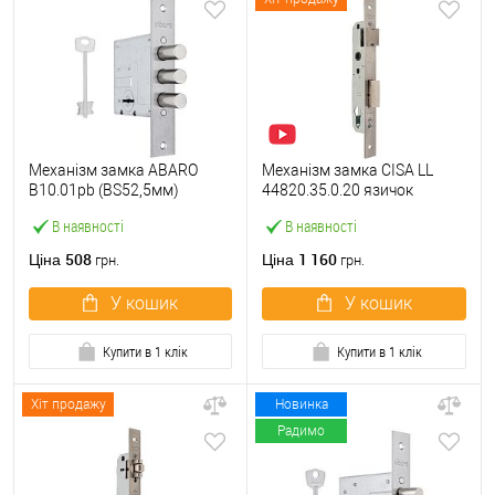
Механізм замка ABARO
Механізм замка CISA LL
B10.01pb (BS52,5мм)
44820.35.0.20 язичок
матовий нікель 5 ключів
(BS35*85мм, 22 мм)
В наявності
В наявності
тех.пакування.без
нержавіюча сталь
зв.планки
508
1 160
Ціна
Ціна
грн.
грн.
У кошик
У кошик
Купити в 1 клік
Купити в 1 клік
Хіт продажу
Новинка
Радимо