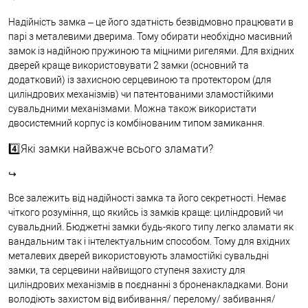
Надійність замка – це його здатність безвідмовно працювати в
парі з металевими дверима. Тому обирати необхідно масивний
замок із надійною пружиною та міцними ригелями. Для вхідних
дверей краще використовувати 2 замки (основний та
додатковий) із захисною серцевиною та протектором (для
циліндрових механізмів) чи патентованими зламостійкими
сувальдними механізмами. Можна також використати
двосистемний корпус із комбінованим типом замикання.
4️⃣Які замки найважче всього зламати?
↪
Все залежить від надійності замка та його секретності. Немає
чіткого розуміння, що якийсь із замків краще: циліндровий чи
сувальдний. Бюджетні замки будь-якого типу легко зламати як
вандальним так і інтелектуальним способом. Тому для вхідних
металевих дверей використовують зламостійкі сувальдні
замки, та серцевини найвищого ступеня захисту для
циліндрових механізмів в поєднанні з броненакладками. Вони
володіють захистом від вибивання/ перелому/ забивання/