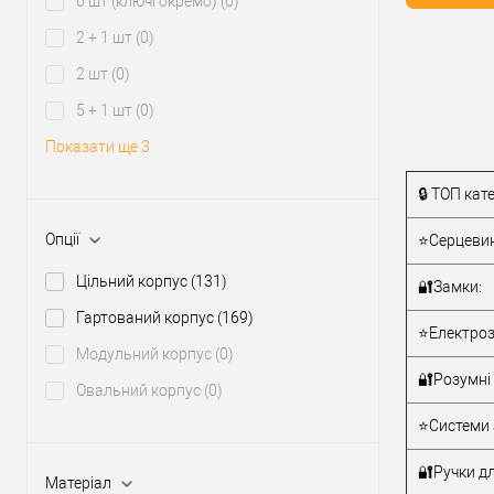
0 шт (ключі окремо)
(0)
2 + 1 шт
(0)
Купити
2 шт
(0)
У о
5 + 1 шт
(0)
Показати ще 3
Виробник
Рівень захи
🔒 ТОП кате
Модель
серцевини
Опції
⭐Серцевин
Тип товару
Цільний корпус
(131)
🔐Замки:
Гартований корпус
(169)
Тип ключа
⭐Електроз
Модульний корпус
(0)
🔐Розумні 
Овальний корпус
(0)
⭐Системи 
🔐Ручки дл
Матеріал