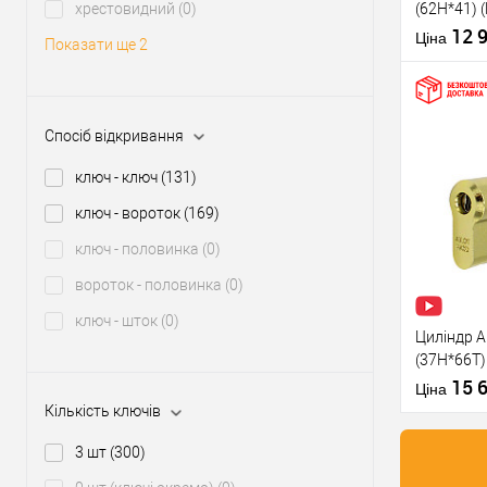
хрестовидний
(0)
(62H*41) 
серцевини
сторона) 
12 
Ціна
Показати ще 2
Тип товару
Тип ключа
Спосіб відкривання
ключ - ключ
(131)
Купити
ключ - вороток
(169)
У о
ключ - половинка
(0)
вороток - половинка
(0)
Виробник
Рівень захи
ключ - шток
(0)
Циліндр A
Модель
(37H*66T)
серцевини
сторона) 
15 
Ціна
Кількість ключів
Тип товару
3 шт
(300)
Тип ключа