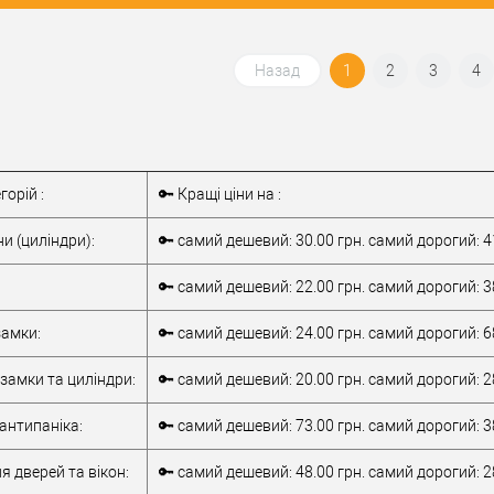
 в 1 клік
До
Купити в 1 клік
До
порівняння
порівняння
Назад
1
2
3
4
бране
У обране
ABLOY
Виробник
ABLOY
сту
Екстра ★★★★☆
Рівень захисту
Екстра ★★★★☆
горій :
🔑 Кращі ціни на :
Модель
ABLOY Protec2
серцевини
ABLOY Protec2
и (циліндри):
🔑 самий дешевий: 30.00 грн. самий дорогий: 4
Серцевина для
Серцевина для
ВРІЗНОГО замка
Тип товару
ВРІЗНОГО замка
🔑 самий дешевий: 22.00 грн. самий дорогий: 3
дисковий
дисковий
(фінський)
Тип ключа
(фінський)
амки:
🔑 самий дешевий: 24.00 грн. самий дорогий: 6
замки та циліндри:
🔑 самий дешевий: 20.00 грн. самий дорогий: 2
антипаніка:
🔑 самий дешевий: 73.00 грн. самий дорогий: 3
я дверей та вікон:
🔑 самий дешевий: 48.00 грн. самий дорогий: 2