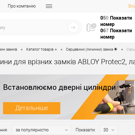
Про компанію
Вхі
0
5
0
Показати
номер
0
6
7
Показати
номер
•
•
•
зин замків
Каталог товарів ⭐
Серцевини (личинки) замка 🌟
Серц
ини для врізних замків ABLOY Protec2, л
Встановлюємо дверні циліндри
Детальніше
ння:
Показати: