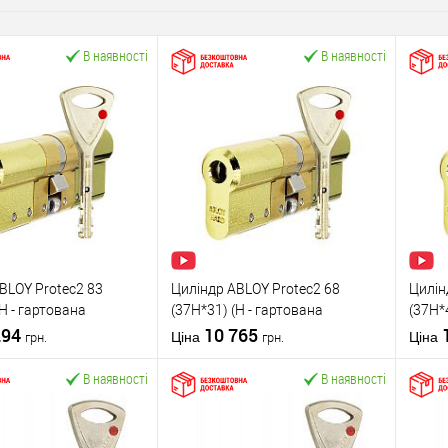
В наявності
В наявності
BLOY Protec2 83
Циліндр ABLOY Protec2 68
Цилін
(H - гартована
(37H*31) (H - гартована
(37H*
латунь полірована
294
сторона) латунь полірована
10 765
сторо
Ціна
Ціна
грн.
грн.
В наявності
В наявності
У кошик
У кошик