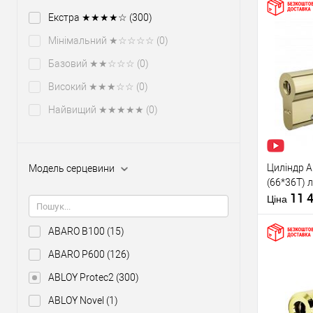
Тип ключа
Екстра ★★★★☆
(300)
Мінімальний ★☆☆☆☆
(0)
Купити
Базовий ★★☆☆☆
(0)
Високий ★★★☆☆
(0)
У о
Найвищий ★★★★★
(0)
Виробник
Рівень захи
Циліндр A
Модель серцевини
Модель
(66*36T) 
серцевини
11 
Ціна
Тип товару
ABARO B100
(15)
Тип ключа
ABARO P600
(126)
ABLOY Protec2
(300)
Купити
ABLOY Novel
(1)