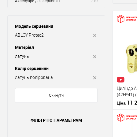
Аксесуари для серцевин
210
Модель серцевини
ABLOY Protec2
Матеріал
латунь
Колір серцевини
латунь полірована
Циліндр A
(42H*41) 
Скинути
сторона) 
11 
Ціна
ФІЛЬТР ПО ПАРАМЕТРАМ