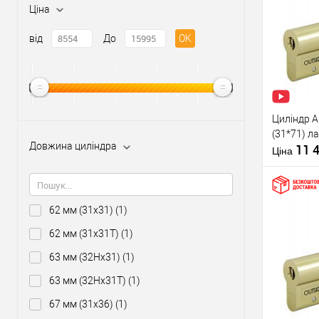
Ціна
Купити
від
До
OK
У о
Виробник
Рівень захи
Циліндр A
Модель
(31*71) л
серцевини
Довжина циліндра
11 
Ціна
Тип товару
Тип ключа
62 мм (31x31)
(1)
62 мм (31x31T)
(1)
Купити
63 мм (32Hx31)
(1)
63 мм (32Hx31T)
(1)
У о
67 мм (31x36)
(1)