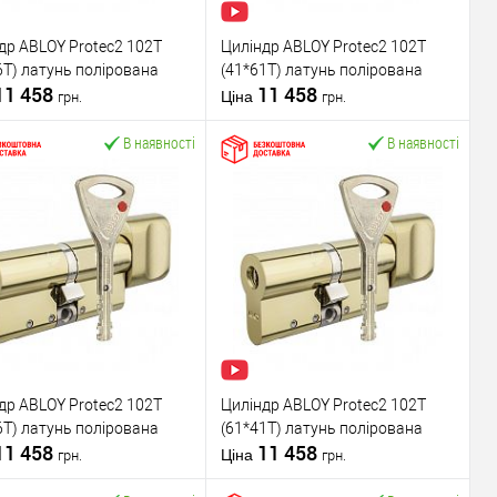
ник
ABLOY
Виробник
ABLOY
 захисту
Екстра ★★★★☆
Рівень захисту
Екстра ★★★★☆
др ABLOY Protec2 102T
Циліндр ABLOY Protec2 102T
ь
Модель
6T) латунь полірована
(41*61T) латунь полірована
вини
ABLOY Protec2
серцевини
ABLOY Protec2
11 458
11 458
Серцевина для
Серцевина для
Ціна
грн.
грн.
вару
ВРІЗНОГО замка
Тип товару
ВРІЗНОГО замка
В наявності
В наявності
дисковий
дисковий
юча
(фінський)
Тип ключа
(фінський)
У кошик
У кошик
упити в 1 клік
До
Купити в 1 клік
До
порівняння
порівняння
У обране
У обране
ник
ABLOY
Виробник
ABLOY
 захисту
Екстра ★★★★☆
Рівень захисту
Екстра ★★★★☆
др ABLOY Protec2 102T
Циліндр ABLOY Protec2 102T
ь
Модель
6T) латунь полірована
(61*41T) латунь полірована
вини
ABLOY Protec2
серцевини
ABLOY Protec2
11 458
11 458
Серцевина для
Серцевина для
Ціна
грн.
грн.
вару
ВРІЗНОГО замка
Тип товару
ВРІЗНОГО замка