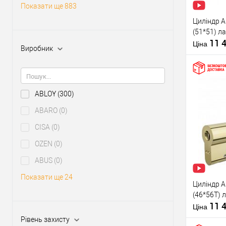
Виробник
Показати ще 883
Рівень захи
Циліндр A
Модель
(51*51) л
серцевини
11 
Ціна
Виробник
Тип товару
Тип ключа
ABLOY
(300)
Купити
ABARO
(0)
CISA
(0)
У о
OZEN
(0)
ABUS
(0)
Виробник
Рівень захи
Показати ще 24
Циліндр A
Модель
(46*56T) 
серцевини
11 
Ціна
Тип товару
Рівень захисту