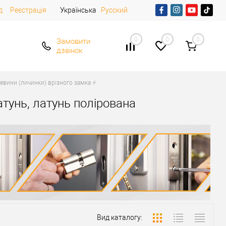
д
Реєстрація
Українська
Русский
0
0
0
Замовити
дзвінок
евини (личинки) врізного замка ⚡️
атунь, латунь полірована
Вид каталогу: