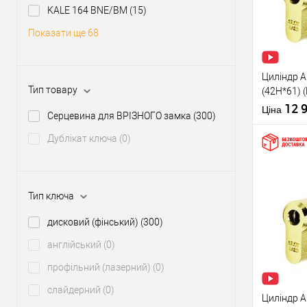
KALE 164 BNE/BM
(15)
У о
Показати ще 68
Виробник
Рівень захи
Циліндр A
Модель
Тип товару
(42H*61) 
серцевини
сторона) 
12 
Ціна
Серцевина для ВРІЗНОГО замка
(300)
Тип товару
Дублікат ключа
(0)
Тип ключа
Тип ключа
Купити
дисковий (фінський)
(300)
У о
англійський
(0)
профільний (лазерний)
(0)
Виробник
Рівень захи
слайдерний
(0)
Циліндр A
Модель