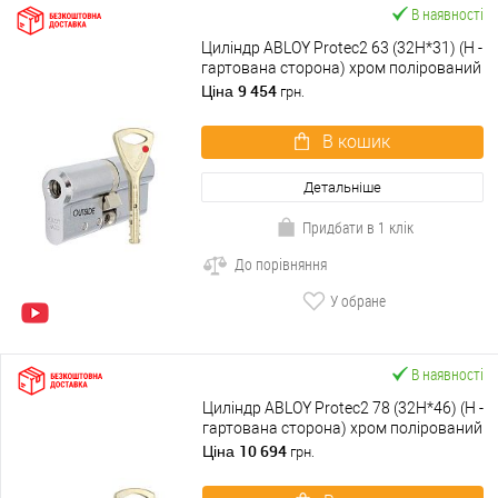
В наявності
Циліндр ABLOY Protec2 63 (32H*31) (H -
гартована сторона) хром полірований
9 454
Ціна
грн.
В кошик
Детальніше
Придбати в 1 клік
До порівняння
У обране
В наявності
Циліндр ABLOY Protec2 78 (32H*46) (H -
гартована сторона) хром полірований
10 694
Ціна
грн.