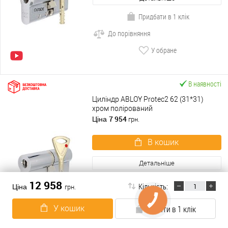
Придбати в 1 клік
До порівняння
У обране
В наявності
Циліндр ABLOY Protec2 62 (31*31)
хром полірований
7 954
Ціна
грн.
В кошик
Детальніше
Придбати в 1 клік
12 958
Кількість:
Ціна
грн.
До порівняння
У кошик
Купити в 1 клік
У обране