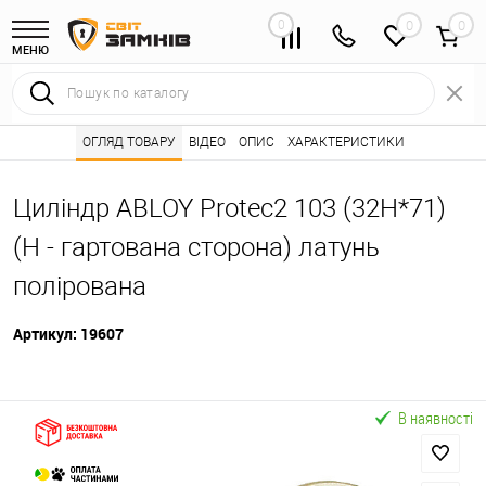
0
0
МЕНЮ
Інтернет магазин замків
ОГЛЯД ТОВАРУ
ВІДЕО
Каталог товарів ⭐
ОПИС
ХАРАКТЕРИСТИКИ
Серцевини (личинк
•
•
Циліндр ABLOY Protec2 103 (32H*71)
(H - гартована сторона) латунь
полірована
Артикул:
19607
В наявності