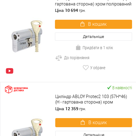
гартована сторона) хром полірований
10 694
Ціна
грн.
В кошик
Детальніше
Придбати в 1 клік
До порівняння
У обране
В наявності
Циліндр ABLOY Protec2 103 (57H*46)
(H - гартована сторона) хром
полірований
12 359
Ціна
грн.
В кошик
Детальніше