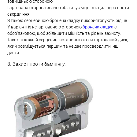
зовнішньою стороною.
Гартована сторона значно збільшує міцність циліндра проти
свердління.
З такою серцевиною броненакладку використовують рідше.
У варіанті із негартованою стороною
броненакладка
є
обов'язковою, щоб збільшити міцність та рівень захисту.
Також в кожній серцевині встановлюється гартований диск,
який розміщується першим та не дає просвердлити інші
диски.
3. Захист проти бампінгу.