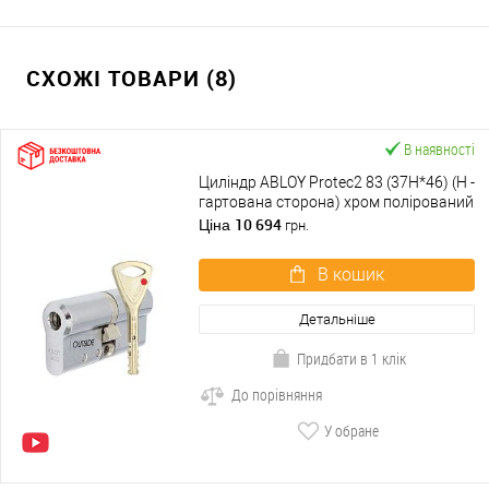
СХОЖІ ТОВАРИ (8)
В наявності
Циліндр ABLOY Protec2 83 (37H*46) (H -
гартована сторона) хром полірований
10 694
Ціна
грн.
В кошик
Детальніше
Придбати в 1 клік
До порівняння
У обране