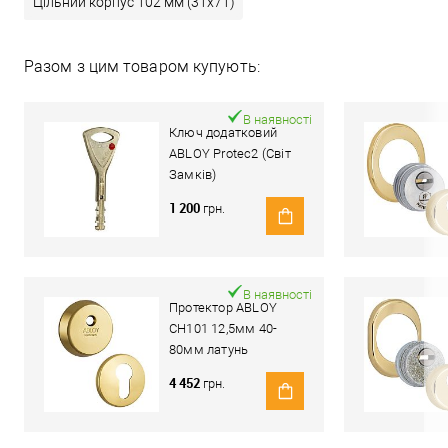
Цільний корпус 102 мм (31x71)
Разом з цим товаром купують:
В наявності
Ключ додатковий
ABLOY Protec2 (Світ
Замків)
1 200
грн.
В наявності
Протектор ABLOY
CH101 12,5мм 40-
80мм латунь
полірована
4 452
грн.