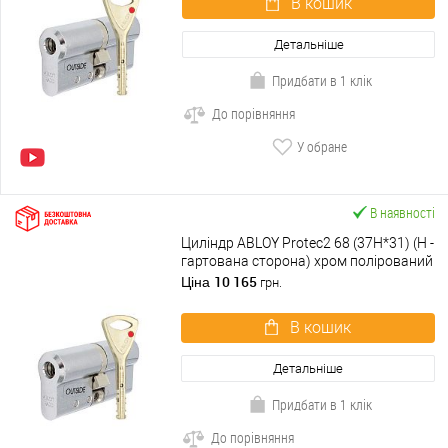
В кошик
Детальніше
Придбати в 1 клік
До порівняння
У обране
В наявності
Циліндр ABLOY Protec2 68 (37H*31) (H -
гартована сторона) хром полірований
10 165
Ціна
грн.
В кошик
Детальніше
Придбати в 1 клік
До порівняння