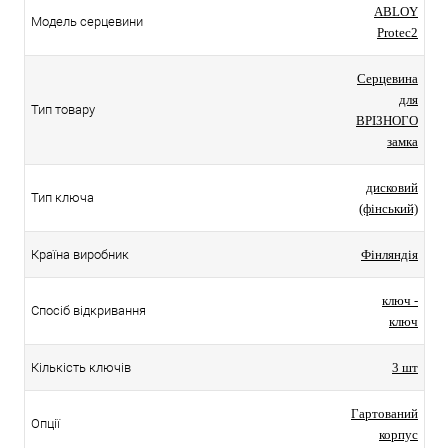
ABLOY
Модель серцевини
Protec2
Серцевина
для
Тип товару
ВРІЗНОГО
замка
дисковий
Тип ключа
(фінський)
Країна виробник
Фінляндія
ключ -
Спосіб відкривання
ключ
Кількість ключів
3 шт
Гартований
Опції
корпус