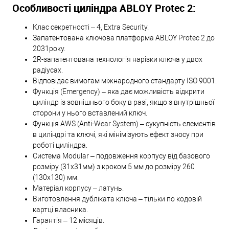
Особливості циліндра ABLOY Protec 2:
Клас секретності – 4, Extra Security.
Запатентована ключова платформа ABLOY Protec 2 до
2031року.
2R-запатентована технологія нарізки ключа у двох
радіусах.
Відповідає вимогам міжнародного стандарту ISO 9001.
Функція (Emergency) – яка дає можливість відкрити
циліндр із зовнішнього боку в разі, якщо з внутрішньої
сторони у нього вставлений ключ.
Функція AWS (Anti-Wear System) – сукупність елементів
в циліндрі та ключі, які мінімізують ефект зносу при
роботі циліндра.
Система Modular – подовження корпусу від базового
розміру (31х31мм) з кроком 5 мм до розміру 260
(130х130) мм.
Матеріал корпусу – латунь.
Виготовлення дубліката ключа – тільки по кодовій
картці власника.
Гарантія – 12 місяців.