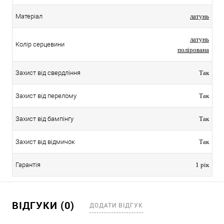
Матеріал
латунь
латунь
Колір серцевини
полірована
Захист від свердління
Так
Захист від перелому
Так
Захист від бампінгу
Так
Захист від відмичок
Так
Гарантія
1 рік
ВІДГУКИ (0)
ДОДАТИ ВІДГУК