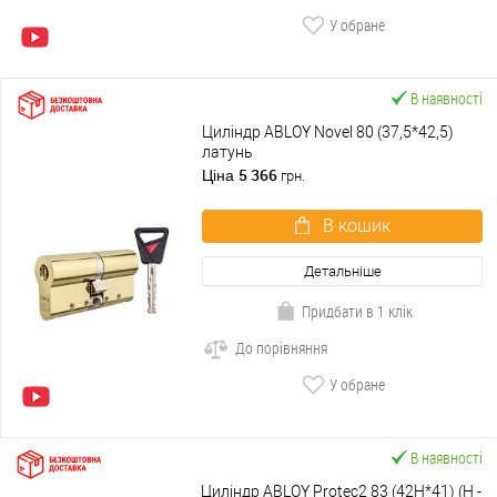
У обране
В наявності
Циліндр ABLOY Novel 80 (37,5*42,5)
латунь
5 366
Ціна
грн.
В кошик
Детальніше
Придбати в 1 клік
До порівняння
У обране
В наявності
Циліндр ABLOY Protec2 83 (42H*41) (H -