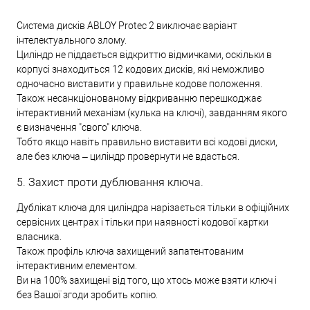
Система дисків ABLOY Protec 2 виключає варіант
інтелектуального злому.
Циліндр не піддається відкриттю відмичками, оскільки в
корпусі знаходиться 12 кодових дисків, які неможливо
одночасно виставити у правильне кодове положення.
Також несанкціонованому відкриванню перешкоджає
інтерактивний механізм (кулька на ключі), завданням якого
є визначення "свого" ключа.
Тобто якщо навіть правильно виставити всі кодові диски,
але без ключа – циліндр провернути не вдасться.
5. Захист проти дублювання ключа.
Дублікат ключа для циліндра нарізається тільки в офіційних
сервісних центрах і тільки при наявності кодової картки
власника.
Також профіль ключа захищений запатентованим
інтерактивним елементом.
Ви на 100% захищені від того, що хтось може взяти ключ і
без Вашої згоди зробить копію.