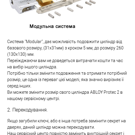
Система "Modular", дає можливість подовжити циліндр від
базового розміру, (31х31мм) з кроком 5 мм, до розміру 260
(130х130) мм.
Переїжджаючи вам не доведеться витрачати кошти та час
на вибір іншого циліндра.
Потрібно тільки змінити подовження та отримати потрібний
розмір, це одна із переваг цієї моделі, яка значно вирізняє її
серед інших.
Ви можете змінити розмір свого циліндра ABLOY Protec 2 в
нашому сервісному центрі.
2. Перекодування.
Якщо загубили ключі, або є інша потреба замінити секрет на
дверях, даний циліндр можна перекодувати.
Наш сервісний центр повністю замінить внутрішній секрет і