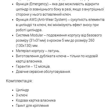
Функція (Emergency) – яка дає можливість відкрити
циліндр із зовнішнього боку в разі, якщо з внутрішньої
сторони у нього вставлений ключ.
Функція AWS (Anti-Wear System) – сукупність елементів
в циліндрі та ключі, які мінімізують ефект зносу при
роботі циліндра.
Система Modular – подовження корпусу від базового
розміру (31х31мм) з кроком 5 мм до розміру 260
(130х130) мм.
Матеріал корпусу – латунь.
Виготовлення дубліката ключа – тільки по кодовій
картці власника.
Гарантія – 12 місяців.
Довічне сервісне обслуговування.
Комплектація:
Циліндр
3 ключі
Кодова картка власника
Гвинт для кріплення