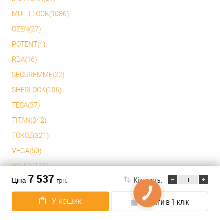
MUL-T-LOCK(1086)
OZEN(27)
POTENT(4)
RDA(16)
SECUREMME(22)
SHERLOCK(106)
TESA(37)
TITAN(342)
TOKOZ(321)
VEGA(50)
WILKA(138)
7 537
Кількість:
Ціна
грн.
YALE(2)
АРІКО(1)
У кошик
Купити в 1 клік
АТЛАНТ(1)