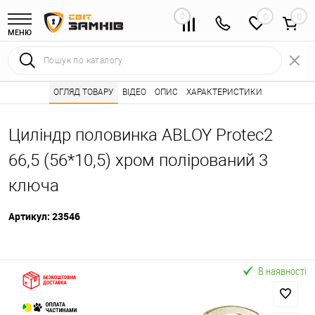
0
0
МЕНЮ
Інтернет магазин замків
ОГЛЯД ТОВАРУ
ВІДЕО
Каталог товарів ⭐
ОПИС
ХАРАКТЕРИСТИКИ
Серцевини (личинк
•
•
Циліндр половинка ABLOY Protec2
66,5 (56*10,5) хром полірований 3
ключа
Артикул:
23546
В наявності