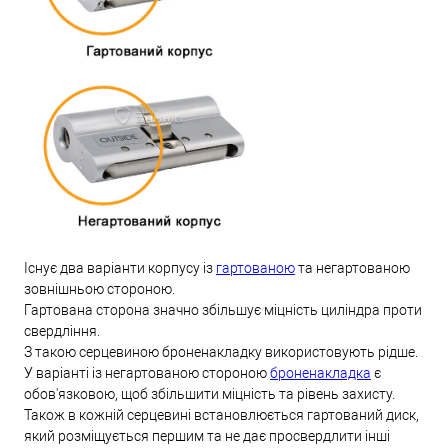
Існує два варіанти корпусу із
гартованою
та негартованою
зовнішньою стороною.
Гартована сторона значно збільшує міцність циліндра проти
свердління.
З такою серцевиною броненакладку використовують рідше.
У варіанті із негартованою стороною
броненакладка
є
обов'язковою, щоб збільшити міцність та рівень захисту.
Також в кожній серцевині встановлюється гартований диск,
який розміщується першим та не дає просвердлити інші