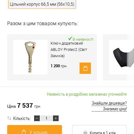
Цільний корпус 66,5 мм (56x10,5)
Разом з цим товаром купують:
В наявності
Ключ додатковий
ABLOY Protec2 (Світ
Замків)
1 200
грн.
Наявність в роздрібних магазинах уточнюйте
Знайшли дешевше?
7 537
Ціна
грн.
Знизимо ціну!
Кількість:
У кошик
Купити в 1 клік