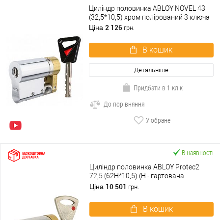
Циліндр половинка ABLOY NOVEL 43
(32,5*10,5) хром полірований 3 ключа
2 126
Ціна
грн.
В кошик
Детальніше
Придбати в 1 клік
До порівняння
У обране
В наявності
Циліндр половинка ABLOY Protec2
72,5 (62H*10,5) (H - гартована
сторона) хром матовий 3 ключа
10 501
Ціна
грн.
В кошик