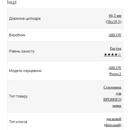
Інші
66,5 мм
Довжина циліндра
(56x10,5)
Виробник
ABLOY
Екстра
Рівень захисту
★★★★☆
ABLOY
Модель серцевини
Protec2
Серцевина
для
Тип товару
ВРІЗНОГО
замка
дисковий
Тип ключа
(фінський)