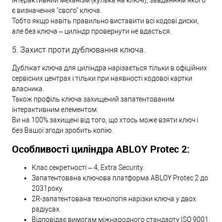
є визначення "свого" ключа.
Тобто якщо навіть правильно виставити всі кодові диски,
але без ключа – циліндр провернути не вдасться.
5. Захист проти дублювання ключа.
Дублікат ключа для циліндра нарізається тільки в офіційних
сервісних центрах і тільки при наявності кодової картки
власника.
Також профіль ключа захищений запатентованим
інтерактивним елементом.
Ви на 100% захищені від того, що хтось може взяти ключ і
без Вашої згоди зробить копію.
Особливості циліндра ABLOY Protec 2:
Клас секретності – 4, Extra Security.
Запатентована ключова платформа ABLOY Protec 2 до
2031року.
2R-запатентована технологія нарізки ключа у двох
радіусах.
Відповідає вимогам міжнародного стандарту ISO 9001.