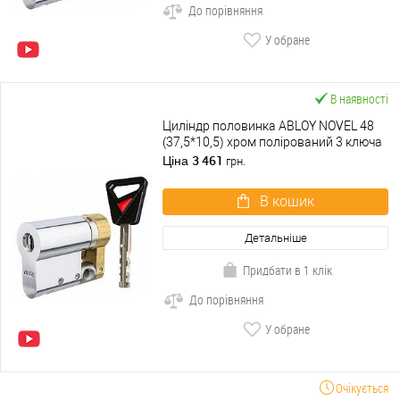
До порівняння
У обране
В наявності
Циліндр половинка ABLOY NOVEL 48
(37,5*10,5) хром полірований 3 ключа
3 461
Ціна
грн.
В кошик
Детальніше
Придбати в 1 клік
До порівняння
У обране
Очікується