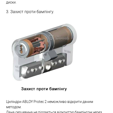
диски.
3. Захист проти бампінгу.
Циліндри ABLOY Protec 2 неможливо відкрити даним
методом.
Дана серцевина не піддається відкриттю бампінгом через