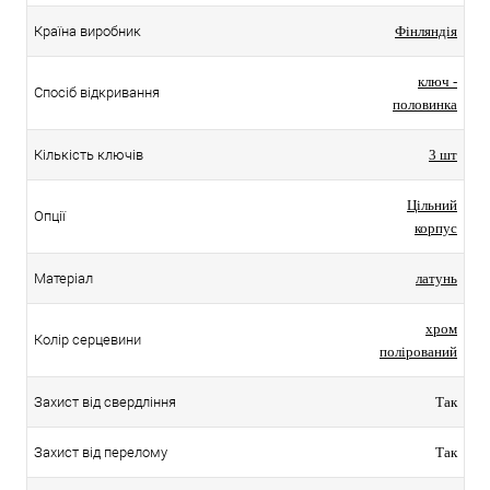
Країна виробник
Фінляндія
ключ -
Спосіб відкривання
половинка
Кількість ключів
3 шт
Цільний
Опції
корпус
Матеріал
латунь
хром
Колір серцевини
полірований
Захист від свердління
Так
Захист від перелому
Так