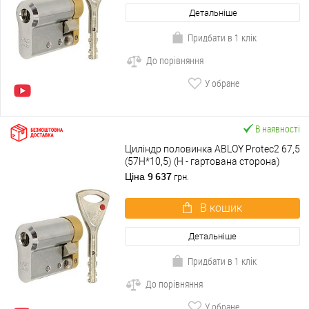
Детальніше
Придбати в 1 клік
До порівняння
У обране
В наявності
Циліндр половинка ABLOY Protec2 67,5
(57H*10,5) (H - гартована сторона)
хром матовий 3 ключа
9 637
Ціна
грн.
В кошик
Детальніше
Придбати в 1 клік
До порівняння
У обране