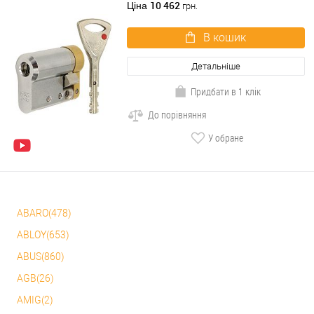
хром матовий 3 ключа
10 462
Ціна
грн.
В кошик
Детальніше
Придбати в 1 клік
До порівняння
У обране
ABARO(478)
ABLOY(653)
ABUS(860)
AGB(26)
AMIG(2)