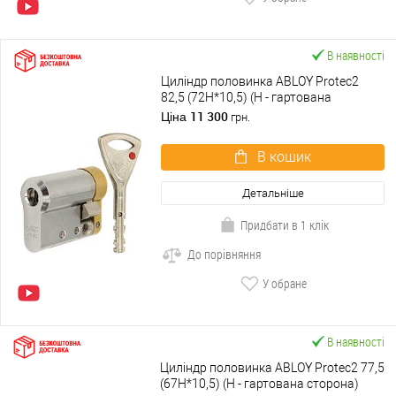
В наявності
Циліндр половинка ABLOY Protec2
82,5 (72H*10,5) (H - гартована
сторона) хром матовий 3 ключа
11 300
Ціна
грн.
В кошик
Детальніше
Придбати в 1 клік
До порівняння
У обране
В наявності
Циліндр половинка ABLOY Protec2 77,5
(67H*10,5) (H - гартована сторона)