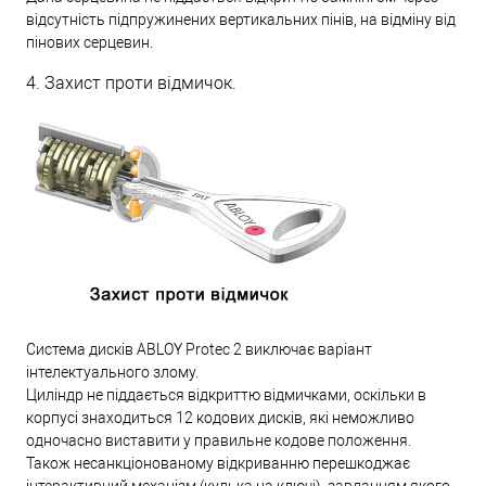
відсутність підпружинених вертикальних пінів, на відміну від
пінових серцевин.
4. Захист проти відмичок.
Система дисків ABLOY Protec 2 виключає варіант
інтелектуального злому.
Циліндр не піддається відкриттю відмичками, оскільки в
корпусі знаходиться 12 кодових дисків, які неможливо
одночасно виставити у правильне кодове положення.
Також несанкціонованому відкриванню перешкоджає
інтерактивний механізм (кулька на ключі), завданням якого