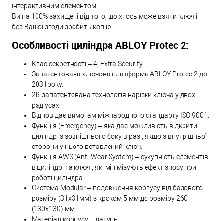
інтерактивним елементом.
Ви на 100% захищені від того, що хтось може взяти ключ і
без Вашої згоди зробить копію.
Особливості циліндра ABLOY Protec 2:
Клас секретності – 4, Extra Security.
Запатентована ключова платформа ABLOY Protec 2 до
2031року.
2R-запатентована технологія нарізки ключа у двох
радіусах.
Відповідає вимогам міжнародного стандарту ISO 9001.
Функція (Emergency) – яка дає можливість відкрити
циліндр із зовнішнього боку в разі, якщо з внутрішньої
сторони у нього вставлений ключ.
Функція AWS (Anti-Wear System) – сукупність елементів
в циліндрі та ключі, які мінімізують ефект зносу при
роботі циліндра.
Система Modular – подовження корпусу від базового
розміру (31х31мм) з кроком 5 мм до розміру 260
(130х130) мм.
Матеріал корпусу – латунь.