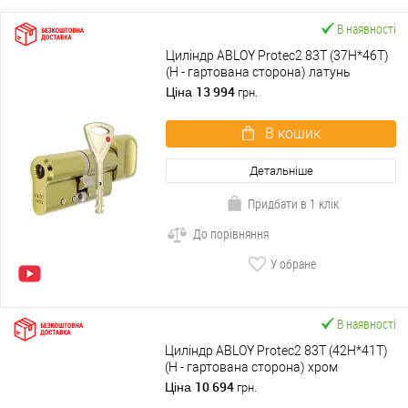
В наявності
Циліндр ABLOY Protec2 83T (37H*46T)
(H - гартована сторона) латунь
полірована
13 994
Ціна
грн.
В кошик
Детальніше
Придбати в 1 клік
До порівняння
У обране
В наявності
Циліндр ABLOY Protec2 83T (42H*41T)
(H - гартована сторона) хром
полірований
10 694
Ціна
грн.