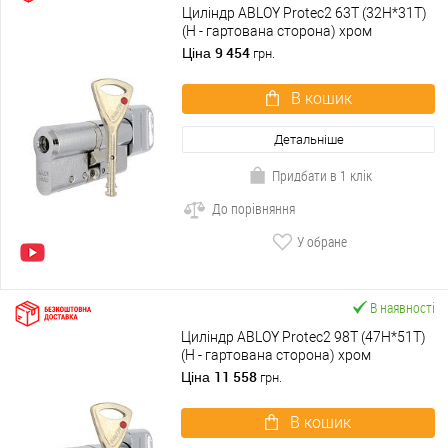
Циліндр ABLOY Protec2 63T (32H*31T)
(H - гартована сторона) хром
полірований
9 454
Ціна
грн.
В кошик
Детальніше
Придбати в 1 клік
До порівняння
У обране
В наявності
Циліндр ABLOY Protec2 98T (47H*51T)
(H - гартована сторона) хром
полірований
11 558
Ціна
грн.
В кошик