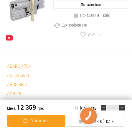
Детальніше
Придбати в 1 клік
До порівняння
У обране
ABARO(478)
ABLOY(653)
ABUS(860)
AGB(26)
AMIG(2)
12 359
Кількість:
Ціна
грн.
APECS(107)
У кошик
Купити в 1 клік
BAODELI(1)
CISA(1057)