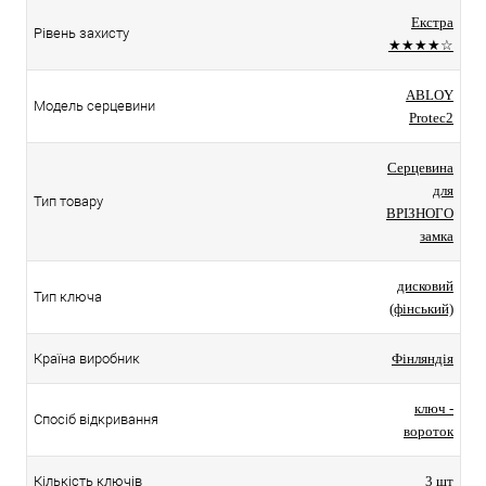
Екстра
Рівень захисту
★★★★☆
ABLOY
Модель серцевини
Protec2
Серцевина
для
Тип товару
ВРІЗНОГО
замка
дисковий
Тип ключа
(фінський)
Країна виробник
Фінляндія
ключ -
Спосіб відкривання
вороток
Кількість ключів
3 шт