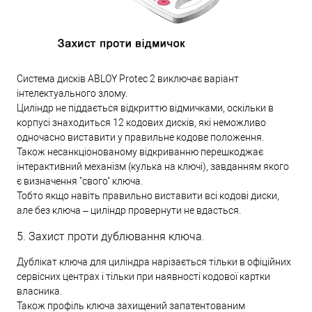
Система дисків ABLOY Protec 2 виключає варіант
інтелектуального злому.
Циліндр не піддається відкриттю відмичками, оскільки в
корпусі знаходиться 12 кодових дисків, які неможливо
одночасно виставити у правильне кодове положення.
Також несанкціонованому відкриванню перешкоджає
інтерактивний механізм (кулька на ключі), завданням якого
є визначення "свого" ключа.
Тобто якщо навіть правильно виставити всі кодові диски,
але без ключа – циліндр провернути не вдасться.
5. Захист проти дублювання ключа.
Дублікат ключа для циліндра нарізається тільки в офіційних
сервісних центрах і тільки при наявності кодової картки
власника.
Також профіль ключа захищений запатентованим