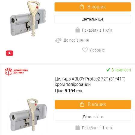
В кошик
Детальніше
Придбати в 1 клік
До порівняння
У обране
В наявності
Циліндр ABLOY Protec2 72T (31*41T)
хром полірований
9 194
Ціна
грн.
В кошик
Детальніше
Придбати в 1 клік