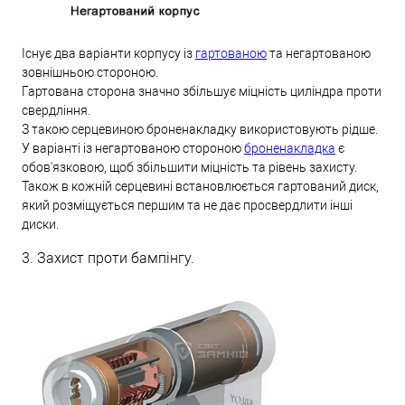
Існує два варіанти корпусу із
гартованою
та негартованою
зовнішньою стороною.
Гартована сторона значно збільшує міцність циліндра проти
свердління.
З такою серцевиною броненакладку використовують рідше.
У варіанті із негартованою стороною
броненакладка
є
обов'язковою, щоб збільшити міцність та рівень захисту.
Також в кожній серцевині встановлюється гартований диск,
який розміщується першим та не дає просвердлити інші
диски.
3. Захист проти бампінгу.