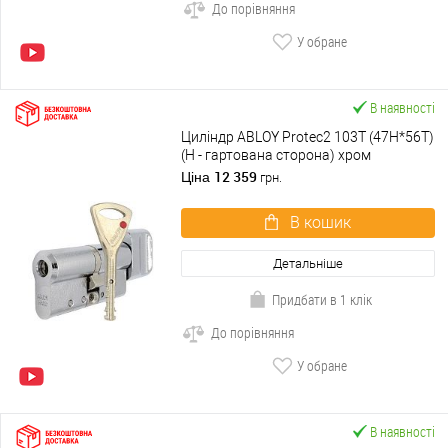
До порівняння
У обране
В наявності
Циліндр ABLOY Protec2 103T (47H*56T)
(H - гартована сторона) хром
полірований
12 359
Ціна
грн.
В кошик
Детальніше
Придбати в 1 клік
До порівняння
У обране
В наявності