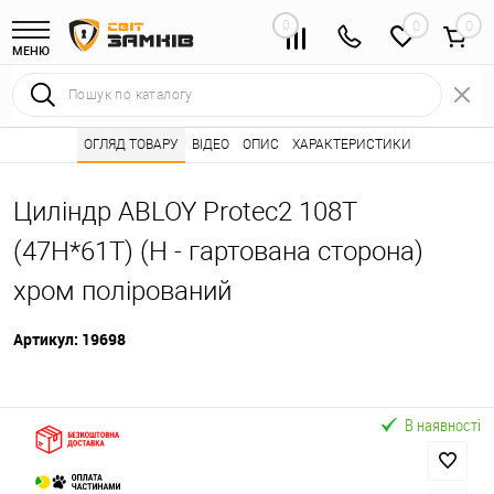
0
0
МЕНЮ
Інтернет магазин замків
ОГЛЯД ТОВАРУ
ВІДЕО
Каталог товарів ⭐
ОПИС
ХАРАКТЕРИСТИКИ
Серцевини (личинк
•
•
Циліндр ABLOY Protec2 108T
(47Н*61T) (Н - гартована сторона)
хром полірований
Артикул:
19698
В наявності