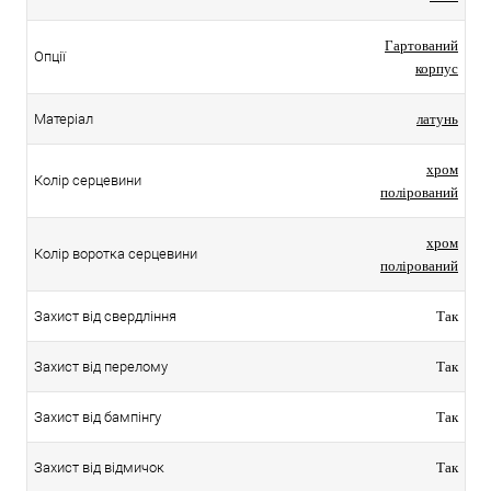
Гартований
Опції
корпус
Матеріал
латунь
хром
Колір серцевини
полірований
хром
Колір воротка серцевини
полірований
Захист від свердління
Так
Захист від перелому
Так
Захист від бампінгу
Так
Захист від відмичок
Так