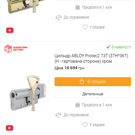
Придбати в 1 клік
До порівняння
У обране
В наявності
Циліндр ABLOY Protec2 73T (37H*36T)
(H - гартована сторона) хром
полірований
10 694
Ціна
грн.
В кошик
Детальніше
Придбати в 1 клік
До порівняння
У обране