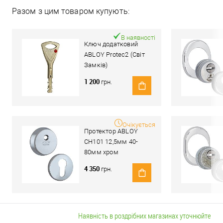
Разом з цим товаром купують:
В наявності
Ключ додатковий
ABLOY Protec2 (Світ
Замків)
1 200
грн.
Очікується
Протектор ABLOY
CH101 12,5мм 40-
80мм хром
полірований
4 350
грн.
Наявність в роздрібних магазинах уточнюйте