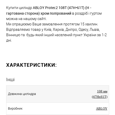
ABLOY Protec2 108T (47Н*61Т) (Н -
Купити циліндр
гартована сторона) хром полірований
в роздріб і гуртом
можна на нашому сайті.
Ми опрацюємо Ваше замовлення протягом 15 хвилин.
Відправляємо товар у Київ, Харків, Дніпро, Одесу, Львів,
Вінницю та будь-який інший населений пункт України за 1-2
дні.
ХАРАКТЕРИСТИКИ:
Інші
108 мм
Довжина циліндра
(47Hx61T)
Виробник
ABLOY