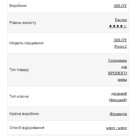
Виробник
ABLOY
Екстра
Рівень захисту
★★★★☆
ABLOY
Модель серцевини
Protec2
Серцевина
для
Тип товару
ВРІЗНОГО
замка
дисковий
Тип ключа
(фінський)
Країна виробник
Фінляндія
Спосіб відкривання
ключ - ключ