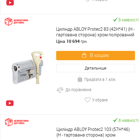
В наявності
Циліндр ABLOY Protec2 83 (42H*41) (H -
гартована сторона) хром полірований
10 694
Ціна
грн.
В кошик
Детальніше
Придбати в 1 клік
До порівняння
У обране
В наявності
Циліндр ABLOY Protec2 103 (57H*46)
(H - гартована сторона) хром