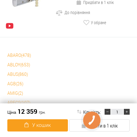
Придбати в 1 клік
До порівняння
У обране
ABARO(478)
ABLOY(653)
ABUS(860)
AGB(26)
AMIG(2)
APECS(107)
12 359
Кількість:
BAODELI(1)
Ціна
грн.
CISA(1057)
У кошик
Купити в 1 клік
CORTELLEZZI PRIMO(33)