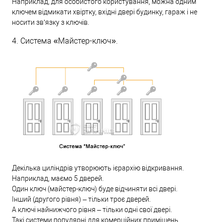
Наприклад, для особистого користування, можна одним
ключем відмикати хвіртку, вхідні двері будинку, гараж і не
носити зв’язку з ключів.
4. Система «Майстер-ключ».
Декілька циліндрів утворюють ієрархію відкривання.
Наприклад, маємо 5 дверей.
Один ключ (майстер-ключ) буде відчиняти всі двері.
Інший (другого рівня) – тільки троє дверей.
А ключі найнижчого рівня – тільки одні свої двері.
Такі системи популярні для комерційних приміщень.