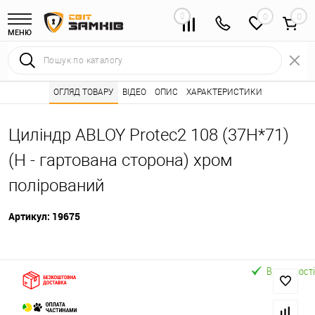
0
0
МЕНЮ
Інтернет магазин замків
ОГЛЯД ТОВАРУ
ВІДЕО
Каталог товарів ⭐
ОПИС
ХАРАКТЕРИСТИКИ
Серцевини (личинк
•
•
Циліндр ABLOY Protec2 108 (37H*71)
(H - гартована сторона) хром
полірований
Артикул:
19675
В наявності