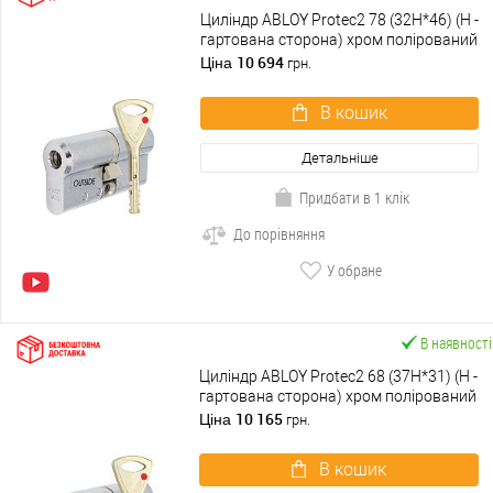
Циліндр ABLOY Protec2 78 (32H*46) (H -
гартована сторона) хром полірований
10 694
Ціна
грн.
В кошик
Детальніше
Придбати в 1 клік
До порівняння
У обране
В наявності
Циліндр ABLOY Protec2 68 (37H*31) (H -
гартована сторона) хром полірований
10 165
Ціна
грн.
В кошик