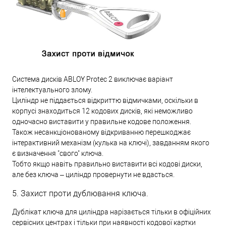
Система дисків ABLOY Protec 2 виключає варіант
інтелектуального злому.
Циліндр не піддається відкриттю відмичками, оскільки в
корпусі знаходиться 12 кодових дисків, які неможливо
одночасно виставити у правильне кодове положення.
Також несанкціонованому відкриванню перешкоджає
інтерактивний механізм (кулька на ключі), завданням якого
є визначення "свого" ключа.
Тобто якщо навіть правильно виставити всі кодові диски,
але без ключа – циліндр провернути не вдасться.
5. Захист проти дублювання ключа.
Дублікат ключа для циліндра нарізається тільки в офіційних
сервісних центрах і тільки при наявності кодової картки