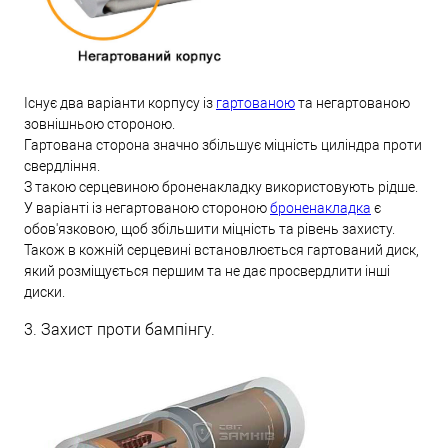
Існує два варіанти корпусу із
гартованою
та негартованою
зовнішньою стороною.
Гартована сторона значно збільшує міцність циліндра проти
свердління.
З такою серцевиною броненакладку використовують рідше.
У варіанті із негартованою стороною
броненакладка
є
обов'язковою, щоб збільшити міцність та рівень захисту.
Також в кожній серцевині встановлюється гартований диск,
який розміщується першим та не дає просвердлити інші
диски.
3. Захист проти бампінгу.