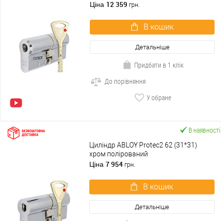
полірований
12 359
Ціна
грн.
В кошик
Детальніше
Придбати в 1 клік
До порівняння
У обране
В наявності
Циліндр ABLOY Protec2 62 (31*31)
хром полірований
7 954
Ціна
грн.
В кошик
Детальніше