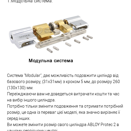
1.Модульна система.
Система "Modular", дає можливість подовжити циліндр від
базового розміру, (31х31мм) з кроком 5 мм, до розміру 260
(130х130) мм.
Переїжджаючи вам не доведеться витрачати кошти та час
на вибір іншого циліндра.
Потрібно тільки змінити подовження та отримати потрібний
розмір, це одна із переваг цієї моделі, яка значно вирізняє її
серед інших.
Ви можете змінити розмір свого циліндра ABLOY Protec 2 в
нашому сервісному центрі.