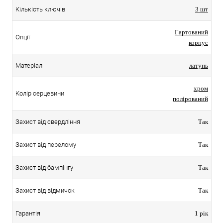
Кількість ключів
3 шт
Гартований
Опції
корпус
Матеріал
латунь
хром
Колір серцевини
полірований
Захист від свердління
Так
Захист від перелому
Так
Захист від бампінгу
Так
Захист від відмичок
Так
Гарантія
1 рік