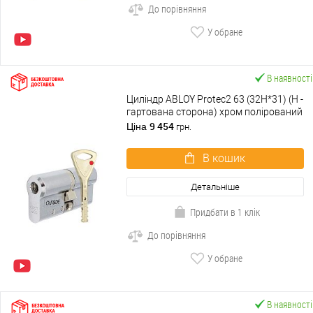
До порівняння
У обране
В наявності
Циліндр ABLOY Protec2 63 (32H*31) (H -
гартована сторона) хром полірований
9 454
Ціна
грн.
В кошик
Детальніше
Придбати в 1 клік
До порівняння
У обране
В наявності