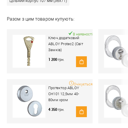
Цільний корпус 107 мм (36x71)
Разом з цим товаром купують:
В наявності
Ключ додатковий
ABLOY Protec2 (Світ
Замків)
1 200
грн.
Очікується
Протектор ABLOY
CH101 12,5мм 40-
80мм хром
полірований
4 350
грн.