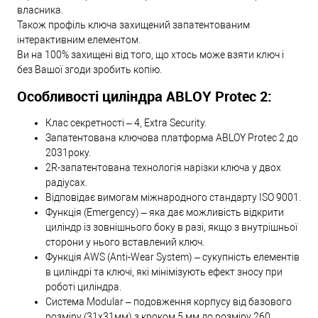
власника.
Також профіль ключа захищений запатентованим
інтерактивним елементом.
Ви на 100% захищені від того, що хтось може взяти ключ і
без Вашої згоди зробить копію.
Особливості циліндра ABLOY Protec 2:
Клас секретності – 4, Extra Security.
Запатентована ключова платформа ABLOY Protec 2 до
2031року.
2R-запатентована технологія нарізки ключа у двох
радіусах.
Відповідає вимогам міжнародного стандарту ISO 9001.
Функція (Emergency) – яка дає можливість відкрити
циліндр із зовнішнього боку в разі, якщо з внутрішньої
сторони у нього вставлений ключ.
Функція AWS (Anti-Wear System) – сукупність елементів
в циліндрі та ключі, які мінімізують ефект зносу при
роботі циліндра.
Система Modular – подовження корпусу від базового
розміру (31х31мм) з кроком 5 мм до розміру 260