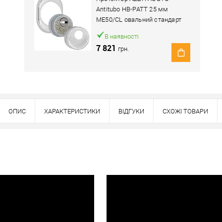
Antitubo HB-PATT 25 мм
ME50/CL овальний стандарт
хром полірований
В наявності
7 821
грн.
ОПИС
ХАРАКТЕРИСТИКИ
ВІДГУКИ
СХОЖІ ТОВАРИ
Наявність в роздрібних магазинах уточн
Знайшли деше
Знизимо 
Купити в 1 клік
ей товар. Деталі запитуйте у менеджера.