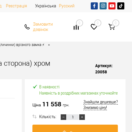
д
Реєстрація
Українська
Русский
0
0
0
Замовити
дзвінок
•
личинки) врізного замка ⚡️
а сторона) хром
Артикул:
20058
В наявності
Наявність в роздрібних магазинах уточнюйте
Знайшли дешевше?
11 558
Ціна
грн.
Знизимо ціну!
Кількість: