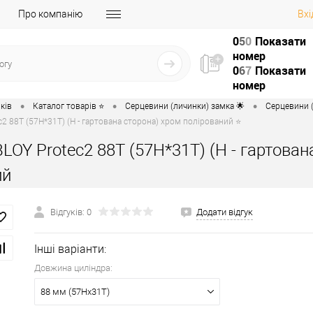
Про компанію
Вхі
0
5
0
Показати
номер
0
6
7
Показати
номер
•
•
•
ків
Каталог товарів ⭐
Серцевини (личинки) замка 🌟
Серцевини (
2 88T (57H*31T) (H - гартована сторона) хром полірований ⭐
LOY Protec2 88T (57H*31T) (H - гартован
ий
Відгуків: 0
Додати відгук
Інші варіанти:
Довжина циліндра:
88 мм (57Hx31T)