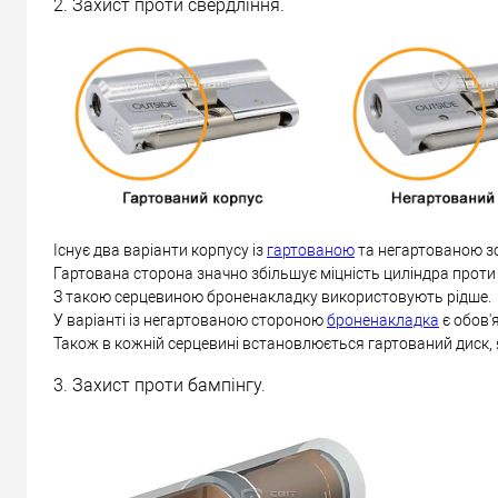
2. Захист проти свердління.
Існує два варіанти корпусу із
гартованою
та негартованою з
Гартована сторона значно збільшує міцність циліндра проти
З такою серцевиною броненакладку використовують рідше.
У варіанті із негартованою стороною
броненакладка
є обов'
Також в кожній серцевині встановлюється гартований диск, 
3. Захист проти бампінгу.