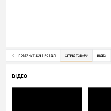
В наявності
ПОВЕРНУТИСЯ В РОЗДІЛ
ОГЛЯД ТОВАРУ
ВІДЕО
ВСІ БРЕНДИ ДАНОЇ КАТЕГОРІЇ
11 558
Ціна
грн.
ВІДЕО
Кількість:
У кошик
Можемо встановити ц