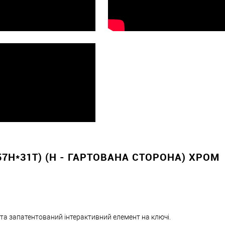
Оплата
вно
57H*31T) (H - ГАРТОВАНА СТОРОНА) ХРОМ
 та запатентований інтерактивний елемент на ключі.