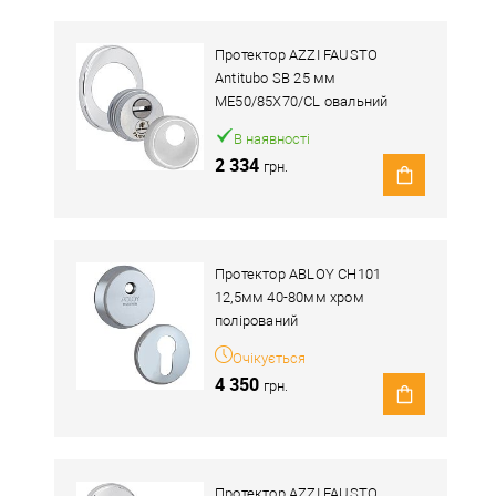
Протектор AZZI FAUSTO
Antitubo SB 25 мм
ME50/85X70/CL овальний
широкий хром полірований
В наявності
2 334
грн.
Протектор ABLOY CH101
12,5мм 40-80мм хром
полірований
Очікується
4 350
грн.
Протектор AZZI FAUSTO