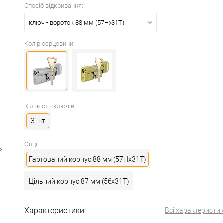
Спосіб відкривання:
ключ - вороток 88 мм (57Hx31T)
Колір серцевини:
Кількість ключів:
3 шт
Опції:
Гартований корпус 88 мм (57Hx31T)
Цільний корпус 87 мм (56x31T)
Характеристики:
Всі характеристи