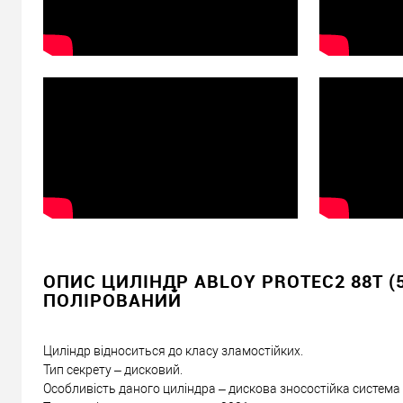
Доставка
Доставка серцевин від 4000 грн здійснюється безкошто
«Новою Поштою» по Україні
Самовивіз
Мінімальна сума замовлення 400 грн
Доставка накладеним платежем від 400 грн
Відправити посилання другу
ОПИС ЦИЛІНДР ABLOY PROTEC2 88T (
ПОЛІРОВАНИЙ
Циліндр відноситься до класу зламостійких.
Тип секрету – дисковий.
Особливість даного циліндра – дискова зносостійка система