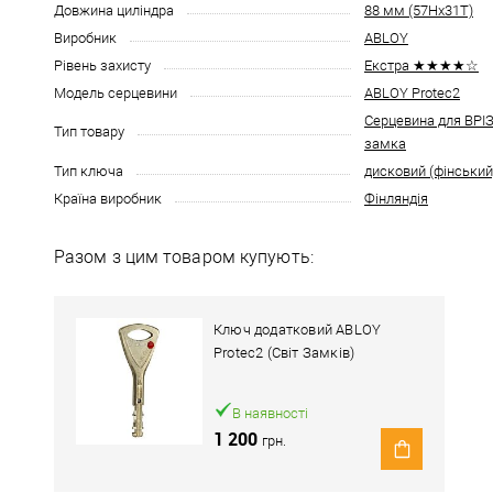
Довжина циліндра
88 мм (57Hx31T)
Виробник
ABLOY
Рівень захисту
Екстра ★★★★☆
Модель серцевини
ABLOY Protec2
Серцевина для ВР
Тип товару
замка
Тип ключа
дисковий (фінський
Країна виробник
Фінляндія
Разом з цим товаром купують:
Ключ додатковий ABLOY
Protec2 (Світ Замків)
В наявності
1 200
грн.