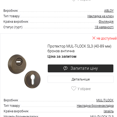
Виробник
ABLOY
Тип товару
Накладка на ключ
Країна виробник
Фінляндія
Статус (гурт)
1В наявності
Не доступний
Протектор MUL-T-LOCK SL3 (40-89 мм)
бронза антична
Ціна за запитом
Запитати ціну
Детальніше
У обране
Виробник
MUL-T-LOCK
Тип товару
Накладна броненакладка
Країна виробник
Ізраїль
Модель броненакладки
MUL-T-LOCK SL3