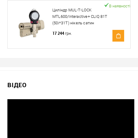
В наявності
Циліндр MUL-T-LOCK
MTL600/Interactive+ CLIQ 81T
(50i*31T) нікель сатин
17 244
грн.
ВІДЕО