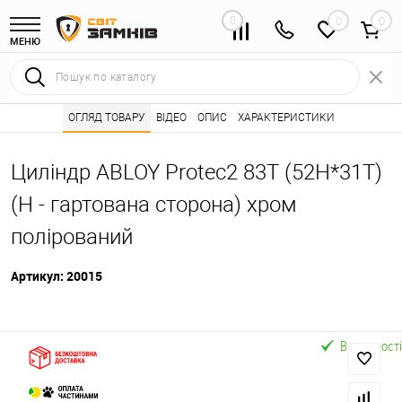
0
0
МЕНЮ
Інтернет магазин замків
ОГЛЯД ТОВАРУ
ВІДЕО
Каталог товарів ⭐
ОПИС
ХАРАКТЕРИСТИКИ
Серцевини (личинк
•
•
Циліндр ABLOY Protec2 83T (52H*31T)
(H - гартована сторона) хром
полірований
Артикул:
20015
В наявності