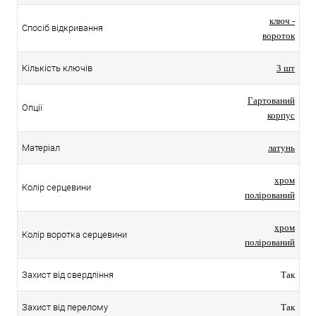
ключ -
Спосіб відкривання
вороток
Кількість ключів
3 шт
Гартований
Опції
корпус
Матеріал
латунь
хром
Колір серцевини
полірований
хром
Колір воротка серцевини
полірований
Захист від свердління
Так
Захист від перелому
Так