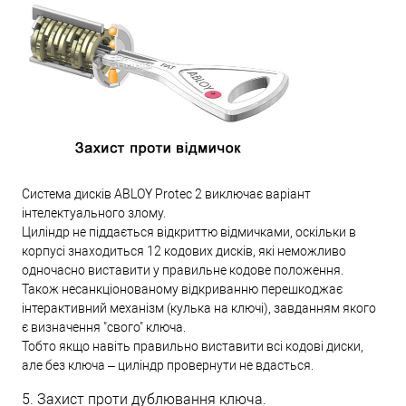
Система дисків ABLOY Protec 2 виключає варіант
інтелектуального злому.
Циліндр не піддається відкриттю відмичками, оскільки в
корпусі знаходиться 12 кодових дисків, які неможливо
одночасно виставити у правильне кодове положення.
Також несанкціонованому відкриванню перешкоджає
інтерактивний механізм (кулька на ключі), завданням якого
є визначення "свого" ключа.
Тобто якщо навіть правильно виставити всі кодові диски,
але без ключа – циліндр провернути не вдасться.
5. Захист проти дублювання ключа.