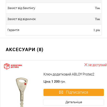
Захист від бампінгу
Так
Захист від відмичок
Так
Гарантія
1 рік
АКСЕСУАРИ (8)
Не доступний
Ключ додатковий ABLOY Protec2
1 200
Ціна
грн.
Підписатися
Детальніше