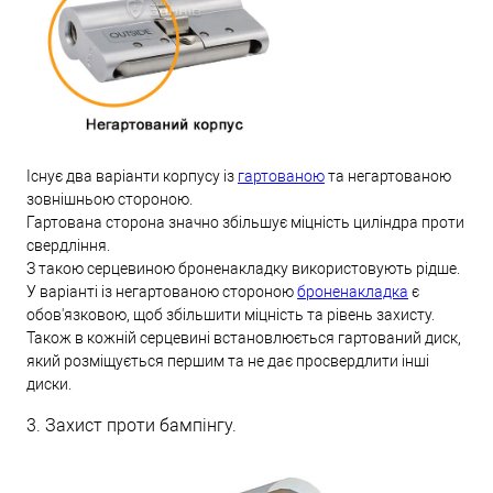
Існує два варіанти корпусу із
гартованою
та негартованою
зовнішньою стороною.
Гартована сторона значно збільшує міцність циліндра проти
свердління.
З такою серцевиною броненакладку використовують рідше.
У варіанті із негартованою стороною
броненакладка
є
обов'язковою, щоб збільшити міцність та рівень захисту.
Також в кожній серцевині встановлюється гартований диск,
який розміщується першим та не дає просвердлити інші
диски.
3. Захист проти бампінгу.