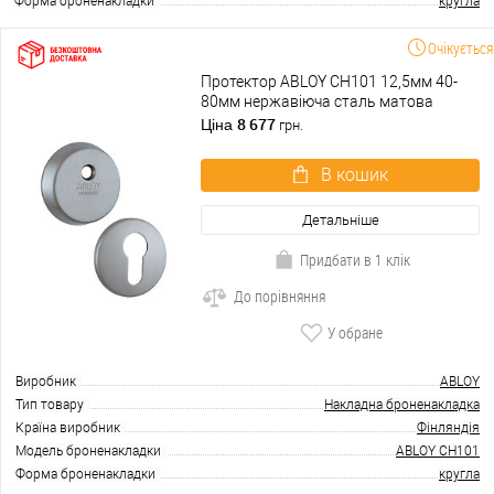
Форма броненакладки
кругла
Очікується
Протектор ABLOY CH101 12,5мм 40-
80мм нержавіюча сталь матова
8 677
Ціна
грн.
В кошик
Детальніше
Придбати в 1 клік
До порівняння
У обране
Виробник
ABLOY
Тип товару
Накладна броненакладка
Країна виробник
Фінляндія
Модель броненакладки
ABLOY CH101
Форма броненакладки
кругла