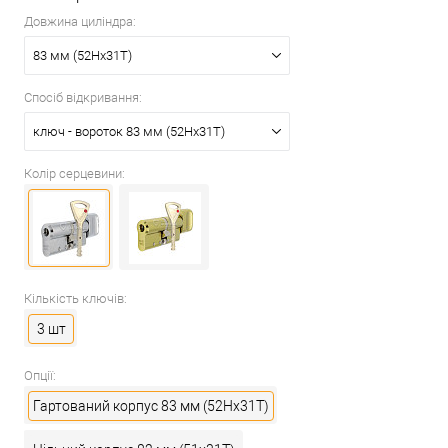
Довжина циліндра:
83 мм (52Hx31T)
Спосіб відкривання:
ключ - вороток 83 мм (52Hx31T)
Колір серцевини:
Кількість ключів:
3 шт
Опції:
Гартований корпус 83 мм (52Hx31T)