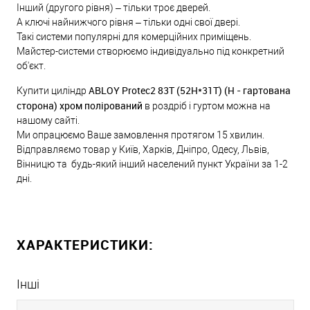
Інший (другого рівня) – тільки троє дверей.
А ключі найнижчого рівня – тільки одні свої двері.
Такі системи популярні для комерційних приміщень.
Майстер-системи створюємо індивідуально під конкретний
об'єкт.
ABLOY Protec2 83T (52H*31Т) (H - гартована
Купити циліндр
сторона) хром полірований
в роздріб і гуртом можна на
нашому сайті.
Ми опрацюємо Ваше замовлення протягом 15 хвилин.
Відправляємо товар у Київ, Харків, Дніпро, Одесу, Львів,
Вінницю та будь-який інший населений пункт України за 1-2
дні.
ХАРАКТЕРИСТИКИ:
Інші