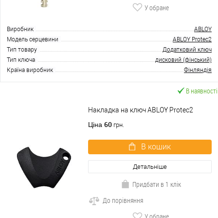
У обране
Виробник
ABLOY
Модель серцевини
ABLOY Protec2
Тип товару
Додатковий ключ
Тип ключа
дисковий (фінський)
Країна виробник
Фінляндія
В наявності
Накладка на ключ ABLOY Protec2
60
Ціна
грн.
В кошик
Детальніше
Придбати в 1 клік
До порівняння
У обране