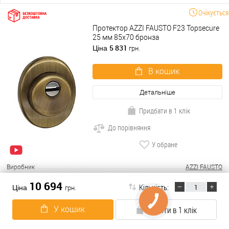
Очікується
Протектор AZZI FAUSTO F23 Topsecure
25 мм 85х70 бронза
5 831
Ціна
грн.
В кошик
Детальніше
Придбати в 1 клік
До порівняння
У обране
Виробник
AZZI FAUSTO
Тип товару
Врізна броненакладка
10 694
Кількість:
Ціна
грн.
Країна виробник
Італія
Модель броненакладки
AZZI FAUSTO F23 Topsecure 85x70
У кошик
Купити в 1 клік
Форма броненакладки
овальна