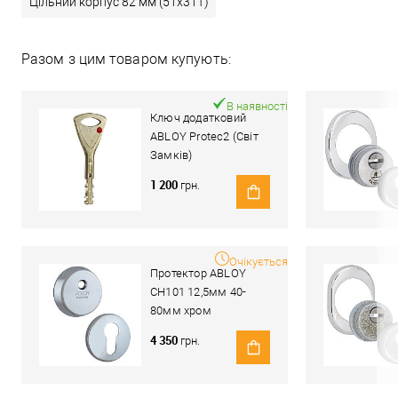
Цільний корпус 82 мм (51x31T)
Разом з цим товаром купують:
В наявності
Ключ додатковий
ABLOY Protec2 (Світ
Замків)
1 200
грн.
Очікується
Протектор ABLOY
CH101 12,5мм 40-
80мм хром
полірований
4 350
грн.