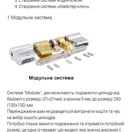
Створення системи «Один ключ».
Створення системи «Майстер-ключ».
1.Модульна система.
Система "Modular", дає можливість подовжити циліндр від
базового розміру, (31х31мм) з кроком 5 мм, до розміру 260
(130х130) мм.
Переїжджаючи вам не доведеться витрачати кошти та час
на вибір іншого циліндра.
Потрібно тільки змінити подовження та отримати потрібний
розмір, це одна із переваг цієї моделі, яка значно вирізняє її