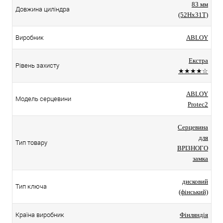
83 мм
Довжина циліндра
(52Hx31T)
Виробник
ABLOY
Екстра
Рівень захисту
★★★★☆
ABLOY
Модель серцевини
Protec2
Серцевина
для
Тип товару
ВРІЗНОГО
замка
дисковий
Тип ключа
(фінський)
Країна виробник
Фінляндія