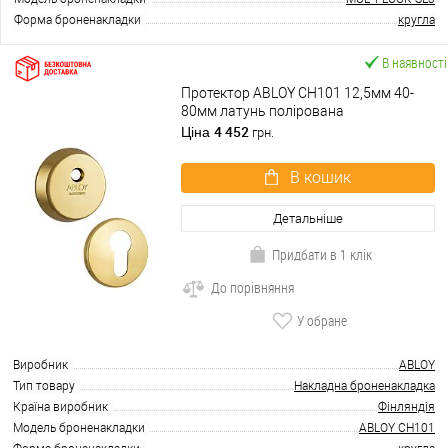
Форма броненакладки
кругла
В наявності
Протектор ABLOY CH101 12,5мм 40-
80мм латунь полірована
4 452
Ціна
грн.
В кошик
Детальніше
Придбати в 1 клік
До порівняння
У обране
Виробник
ABLOY
Тип товару
Накладна броненакладка
Країна виробник
Фінляндія
Модель броненакладки
ABLOY CH101