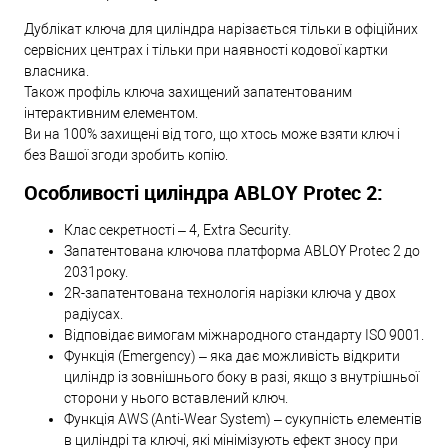
Дублікат ключа для циліндра нарізається тільки в офіційних
сервісних центрах і тільки при наявності кодової картки
власника.
Також профіль ключа захищений запатентованим
інтерактивним елементом.
Ви на 100% захищені від того, що хтось може взяти ключ і
без Вашої згоди зробить копію.
Особливості циліндра ABLOY Protec 2:
Клас секретності – 4, Extra Security.
Запатентована ключова платформа ABLOY Protec 2 до
2031року.
2R-запатентована технологія нарізки ключа у двох
радіусах.
Відповідає вимогам міжнародного стандарту ISO 9001.
Функція (Emergency) – яка дає можливість відкрити
циліндр із зовнішнього боку в разі, якщо з внутрішньої
сторони у нього вставлений ключ.
Функція AWS (Anti-Wear System) – сукупність елементів
в циліндрі та ключі, які мінімізують ефект зносу при