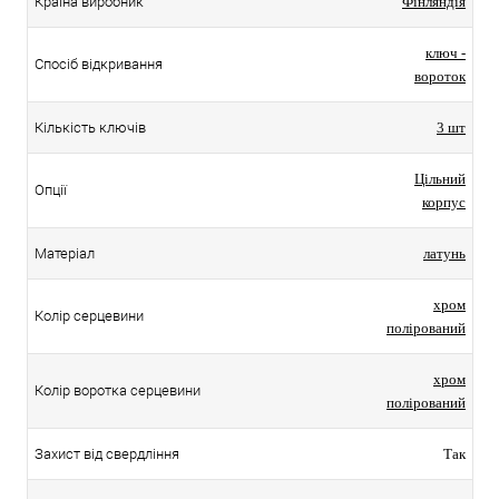
Країна виробник
Фінляндія
ключ -
Спосіб відкривання
вороток
Кількість ключів
3 шт
Цільний
Опції
корпус
Матеріал
латунь
хром
Колір серцевини
полірований
хром
Колір воротка серцевини
полірований
Захист від свердління
Так