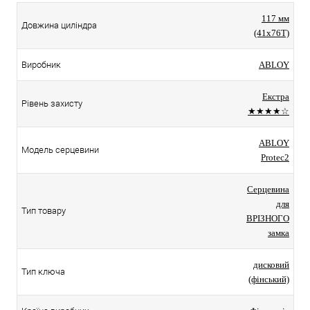
117 мм
Довжина циліндра
(41x76T)
Виробник
ABLOY
Екстра
Рівень захисту
★★★★☆
ABLOY
Модель серцевини
Protec2
Серцевина
для
Тип товару
ВРІЗНОГО
замка
дисковий
Тип ключа
(фінський)