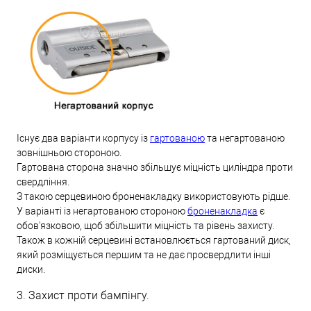
Існує два варіанти корпусу із
гартованою
та негартованою
зовнішньою стороною.
Гартована сторона значно збільшує міцність циліндра проти
свердління.
З такою серцевиною броненакладку використовують рідше.
У варіанті із негартованою стороною
броненакладка
є
обов'язковою, щоб збільшити міцність та рівень захисту.
Також в кожній серцевині встановлюється гартований диск,
який розміщується першим та не дає просвердлити інші
диски.
3. Захист проти бампінгу.