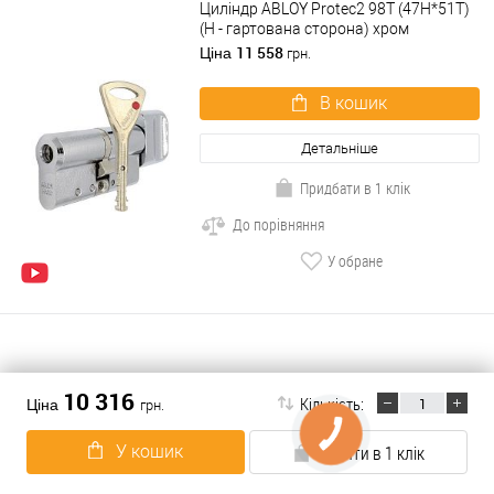
Циліндр ABLOY Protec2 98T (47H*51T)
(H - гартована сторона) хром
полірований
11 558
Ціна
грн.
В кошик
Детальніше
Придбати в 1 клік
До порівняння
У обране
ABARO(478)
10 316
Кількість:
Ціна
грн.
ABLOY(653)
ABUS(860)
У кошик
Купити в 1 клік
AGB(26)