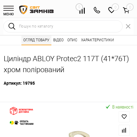
0
0
МЕНЮ
Інтернет магазин замків
ОГЛЯД ТОВАРУ
ВІДЕО
Каталог товарів ⭐
ОПИС
ХАРАКТЕРИСТИКИ
Серцевини (личинк
•
•
Циліндр ABLOY Protec2 117T (41*76T)
хром полірований
Артикул:
19795
В наявності