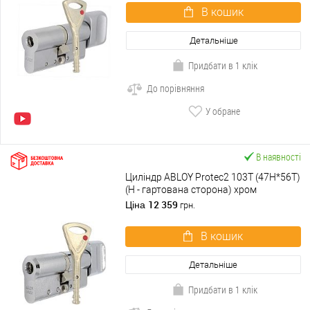
В кошик
Детальніше
Придбати в 1 клік
До порівняння
У обране
В наявності
Циліндр ABLOY Protec2 103T (47H*56T)
(H - гартована сторона) хром
полірований
12 359
Ціна
грн.
В кошик
Детальніше
Придбати в 1 клік