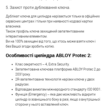
5. Захист проти дублювання ключа.
Дублікат ключа для циліндра нарізається тільки в офіційних
сервісних центрах і тільки при наявності кодової картки
власника.
Також профіль ключа захищений запатентованим
інтерактивним елементом.
Ви на 100% захищені від того, що хтось може взяти ключ і
без Вашої згоди зробить копію.
Особливості циліндра ABLOY Protec 2:
Клас секретності – 4, Extra Security.
Запатентована ключова платформа ABLOY Protec 2 до
2031року.
2R-запатентована технологія нарізки ключа у двох
радіусах.
Відповідає вимогам міжнародного стандарту ISO 9001.
Функція (Emergency) – яка дає можливість відкрити
циліндр із зовнішнього боку в разі, якщо з внутрішньої
сторони у нього вставлений ключ.