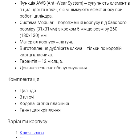
Функція AWS (Anti-Wear System) – сукупність елементів
в циліндрі та ключі, які мінімізують ефект зносу при
роботі циліндра.
Система Modular – подовження корпусу від базового
розміру (31х31мм) з кроком 5 мм до розміру 260
(130х130) мм.
Матеріал корпусу – латунь.
Виготовлення дубліката ключа – тільки по кодовій
картці власника.
Гарантія – 12 місяців.
Довічне сервісне обслуговування.
Комплектація:
Циліндр
3 ключі
Кодова картка власника
Гвинт для кріплення
Варіанти корпусу:
Ключ - ключ