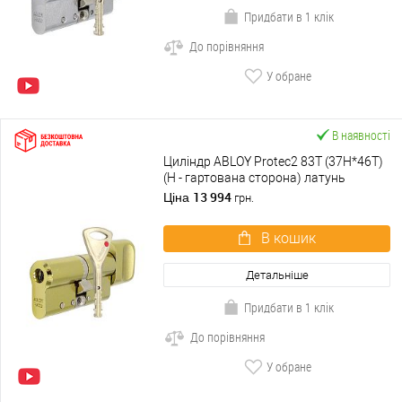
Придбати в 1 клік
До порівняння
У обране
В наявності
Циліндр ABLOY Protec2 83T (37H*46T)
(H - гартована сторона) латунь
полірована
13 994
Ціна
грн.
В кошик
Детальніше
Придбати в 1 клік
До порівняння
У обране