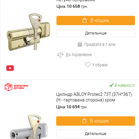
10 658
Ціна
грн.
В кошик
Детальніше
Придбати в 1 клік
До порівняння
У обране
В наявності
Циліндр ABLOY Protec2 73T (37H*36T)
(H - гартована сторона) хром
полірований
10 694
Ціна
грн.
В кошик
Детальніше