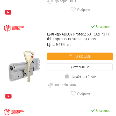
До порівняння
У обране
В наявності
Циліндр ABLOY Protec2 63T (32H*31T)
(H - гартована сторона) хром
полірований
9 454
Ціна
грн.
В кошик
Детальніше
Придбати в 1 клік
До порівняння
У обране
В наявності