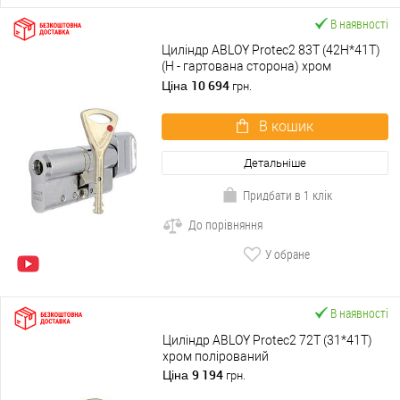
В наявності
Циліндр ABLOY Protec2 83T (42H*41T)
(H - гартована сторона) хром
полірований
10 694
Ціна
грн.
В кошик
Детальніше
Придбати в 1 клік
До порівняння
У обране
В наявності
Циліндр ABLOY Protec2 72T (31*41T)
хром полірований
9 194
Ціна
грн.