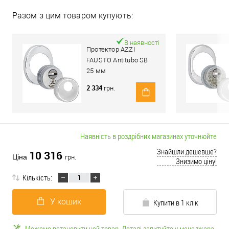
Разом з цим товаром купують:
В наявності
Протектор AZZI
FAUSTO Antitubo SB
25 мм
ME50/85X70/CL
2 334
грн.
овальний широкий
хром полірований
Наявність в роздрібних магазинах уточнюйте
Знайшли дешевше?
10 316
Ціна
грн.
Знизимо ціну!
Кількість:
У кошик
Купити в 1 клік
Можемо встановити цей товар. Деталі запитуйте у менеджера.