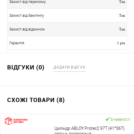
Захист від перелому
Так
Захист від бампінгу
Так
Захист від відмичок
Так
Гарантія
1 рік
ВІДГУКИ (0)
ДОДАТИ ВІДГУК
СХОЖІ ТОВАРИ (8)
В наявності
Циліндр ABLOY Protec2 97T (41*56T)
латунь полірована