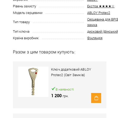
Рівень захисту
Екстра ★★★★☆
Модель серцевини
ABLOY Protec2
Серцевина для ВР
Тип товару
замка
Тип ключа
дисковий (фінський
Країна виробник
Фінляндія
Разом з цим товаром купують:
Ключ додатковий ABLOY
Protec2 (Світ Замків)
В наявності
1 200
грн.