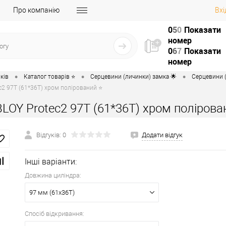
Про компанію
Вхі
0
5
0
Показати
номер
0
6
7
Показати
номер
•
•
•
ків
Каталог товарів ⭐
Серцевини (личинки) замка 🌟
Серцевини (
c2 97T (61*36T) хром полірований ⭐
LOY Protec2 97T (61*36T) хром полірова
Відгуків: 0
Додати відгук
Інші варіанти:
Довжина циліндра:
97 мм (61x36T)
Спосіб відкривання: