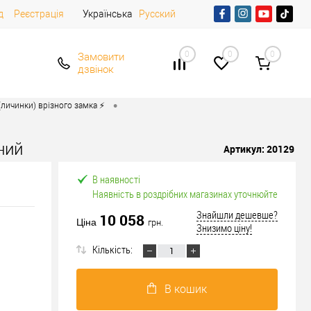
д
Реєстрація
Українська
Русский
0
0
0
Замовити
дзвінок
•
личинки) врізного замка ⚡️
ний
Артикул:
20129
В наявності
Наявність в роздрібних магазинах уточнюйте
Знайшли дешевше?
10 058
Ціна
грн.
Знизимо ціну!
Кількість:
В кошик