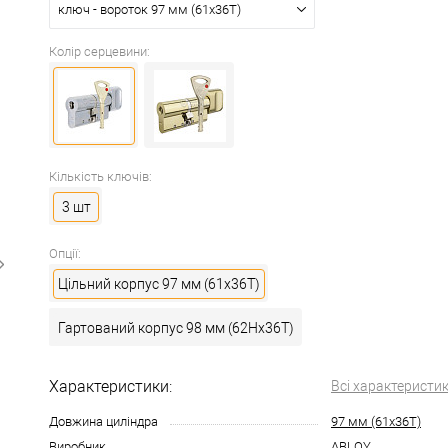
ключ - вороток 97 мм (61x36T)
Колір серцевини:
Кількість ключів:
3 шт
Опції:
Цільний корпус 97 мм (61x36T)
Гартований корпус 98 мм (62Hx36T)
Характеристики:
Всі характеристи
Довжина циліндра
97 мм (61x36T)
Виробник
ABLOY