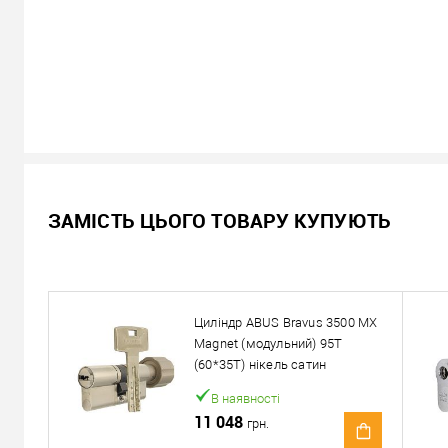
В наявності
ЗАМІСТЬ ЦЬОГО ТОВАРУ КУПУЮТЬ
10 058
Ціна
грн.
Кількість:
Циліндр ABUS Bravus 3500 MX
У кошик
Magnet (модульний) 95T
(60*35T) нікель сатин
Можемо встановити ц
В наявності
11 048
грн.