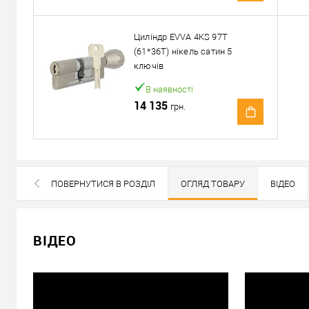
Доставка
Доставка серцевин від 4000 грн здійснюється безкошто
Циліндр EVVA 4KS 97T
(61*36T) нікель сатин 5
«Новою Поштою» по Україні
ключів
Самовивіз
В наявності
Мінімальна сума замовлення 400 грн
14 135
грн.
Доставка накладеним платежем від 400 грн
Відправити посилання другу
ПОВЕРНУТИСЯ В РОЗДІЛ
ОГЛЯД ТОВАРУ
ВІДЕО
ВСІ БРЕНДИ ДАНОЇ КАТЕГОРІЇ
ВІДЕО