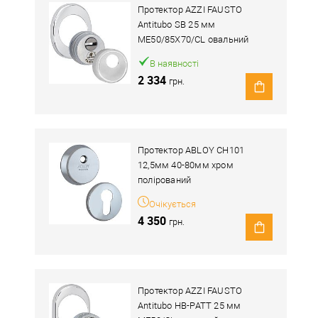
Протектор AZZI FAUSTO
Antitubo SB 25 мм
ME50/85X70/CL овальний
широкий хром полірований
В наявності
2 334
грн.
Протектор ABLOY CH101
12,5мм 40-80мм хром
полірований
Очікується
4 350
грн.
Протектор AZZI FAUSTO
Antitubo HB-PATT 25 мм