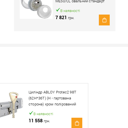
ME50/CL овальний стандарт
хром полірований
В наявності
7 821
грн.
Наявність в роздрібних магазинах уточн
Знайшли деше
Знизимо 
Циліндр ABLOY Protec2 98T
Купити в 1 клік
(62H*36T) (H - гартована
сторона) хром полірований
ей товар. Деталі запитуйте у менеджера.
В наявності
11 558
грн.