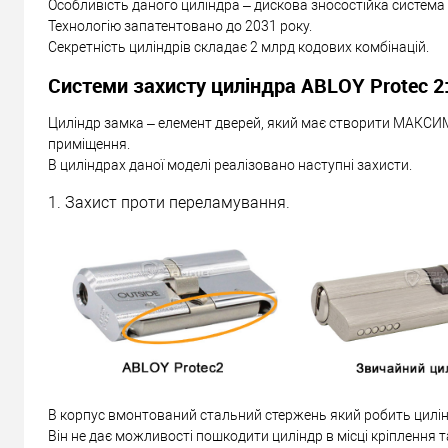
Особливість даного циліндра – дискова зносостійка система
Технологію запатентовано до 2031 року.
Секретність циліндрів складає 2 млрд кодових комбінацій.
Системи захисту циліндра ABLOY Protec 2
Циліндр замка – елемент дверей, який має створити МАКСИ
приміщення.
В циліндрах даної моделі реалізовано наступні захисти.
1. Захист проти переламування.
В корпус вмонтований стальний стержень який робить цилін
Він не дає можливості пошкодити циліндр в місці кріплення т