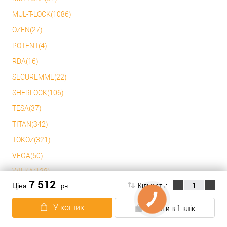
MUL-T-LOCK(1086)
OZEN(27)
POTENT(4)
RDA(16)
SECUREMME(22)
SHERLOCK(106)
TESA(37)
TITAN(342)
TOKOZ(321)
VEGA(50)
WILKA(138)
7 512
Кількість:
Ціна
грн.
YALE(2)
АРІКО(1)
У кошик
Купити в 1 клік
АТЛАНТ(1)