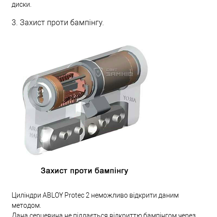
диски.
3. Захист проти бампінгу.
Циліндри ABLOY Protec 2 неможливо відкрити даним
методом.
Дана серцевина не піддається відкриттю бампінгом через