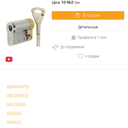
хром матовий 3 ключа
10 462
Ціна
грн.
В кошик
Детальніше
Придбати в 1 клік
До порівняння
У обране
ABARO(478)
ABLOY(653)
ABUS(860)
AGB(26)
AMIG(2)