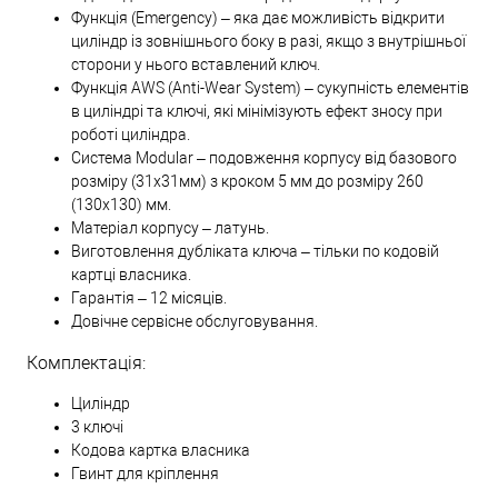
Функція (Emergency) – яка дає можливість відкрити
циліндр із зовнішнього боку в разі, якщо з внутрішньої
сторони у нього вставлений ключ.
Функція AWS (Anti-Wear System) – сукупність елементів
в циліндрі та ключі, які мінімізують ефект зносу при
роботі циліндра.
Система Modular – подовження корпусу від базового
розміру (31х31мм) з кроком 5 мм до розміру 260
(130х130) мм.
Матеріал корпусу – латунь.
Виготовлення дубліката ключа – тільки по кодовій
картці власника.
Гарантія – 12 місяців.
Довічне сервісне обслуговування.
Комплектація:
Циліндр
3 ключі
Кодова картка власника
Гвинт для кріплення