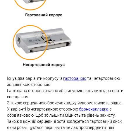
Існує два варіанти корпусу із
гартованою
та негартованою
зовнішньою стороною.
Гартована сторона значно збільшує міцність циліндра проти
свердління.
З такою серцевиною броненакладку використовують рідше.
У варіанті із негартованою стороною
броненакладка
є
обов'язковою, щоб збільшити міцність та рівень захисту.
Також в кожній серцевині встановлюється гартований диск,
який розміщується першим та не дає просвердлити інші