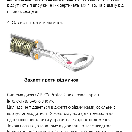
відсутність підпружинених вертикальних пінів, на відміну від
пінових серцевин.
4. Захист проти відмичок.
Система дисків ABLOY Protec 2 виключає варіант
інтелектуального злому.
Циліндр не піддається відкриттю відмичками, оскільки в
корпусі знаходиться 12 кодових дисків, які неможливо
одночасно виставити у правильне кодове положення.
Також несанкціонованому відкриванню перешкоджає
інтерактивний механізм (кулька на ключі), завданням якого