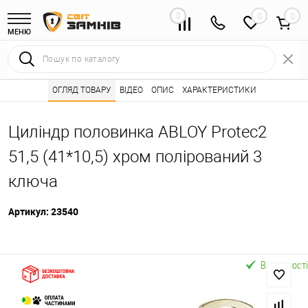
0
0
МЕНЮ
Інтернет магазин замків
ОГЛЯД ТОВАРУ
ВІДЕО
Каталог товарів ⭐
ОПИС
ХАРАКТЕРИСТИКИ
Серцевини (личинк
•
•
Циліндр половинка ABLOY Protec2
51,5 (41*10,5) хром полірований 3
ключа
Артикул:
23540
В наявності