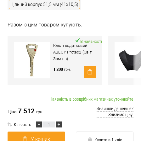
Цільний корпус 51,5 мм (41x10,5)
Разом з цим товаром купують:
В наявності
Ключ додатковий
ABLOY Protec2 (Світ
Замків)
1 200
грн.
Наявність в роздрібних магазинах уточнюйте
Знайшли дешевше?
7 512
Ціна
грн.
Знизимо ціну!
Кількість:
У кошик
Купити в 1 клік