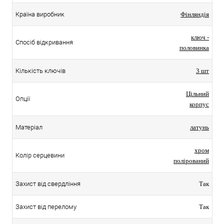
Країна виробник
Фінляндія
ключ -
Спосіб відкривання
половинка
Кількість ключів
3 шт
Цільний
Опції
корпус
Матеріал
латунь
хром
Колір серцевини
полірований
Захист від свердління
Так
Захист від перелому
Так