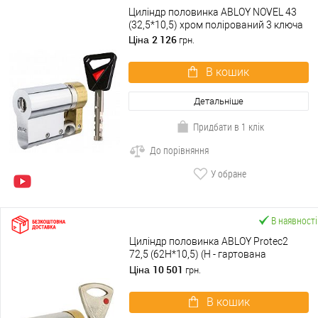
Циліндр половинка ABLOY NOVEL 43
(32,5*10,5) хром полірований 3 ключа
2 126
Ціна
грн.
В кошик
Детальніше
Придбати в 1 клік
До порівняння
У обране
В наявності
Циліндр половинка ABLOY Protec2
72,5 (62H*10,5) (H - гартована
сторона) хром матовий 3 ключа
10 501
Ціна
грн.
В кошик