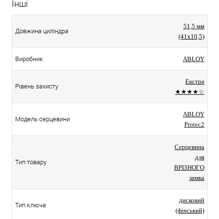
Інші
51,5 мм
Довжина циліндра
(41x10,5)
Виробник
ABLOY
Екстра
Рівень захисту
★★★★☆
ABLOY
Модель серцевини
Protec2
Серцевина
для
Тип товару
ВРІЗНОГО
замка
дисковий
Тип ключа
(фінський)