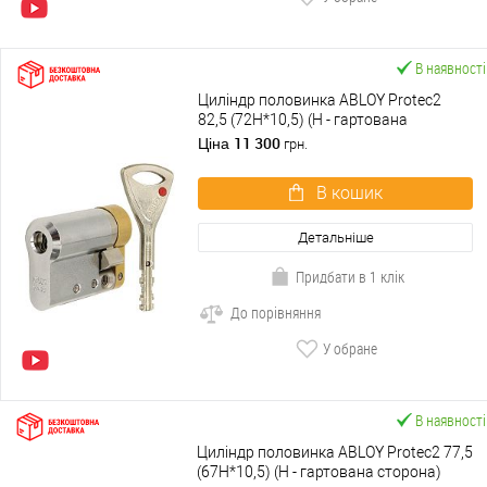
В наявності
Циліндр половинка ABLOY Protec2
82,5 (72H*10,5) (H - гартована
сторона) хром матовий 3 ключа
11 300
Ціна
грн.
В кошик
Детальніше
Придбати в 1 клік
До порівняння
У обране
В наявності
Циліндр половинка ABLOY Protec2 77,5
(67H*10,5) (H - гартована сторона)