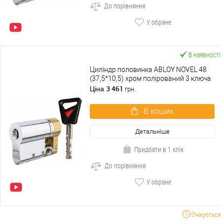
До порівняння
У обране
В наявності
Циліндр половинка ABLOY NOVEL 48
(37,5*10,5) хром полірований 3 ключа
3 461
Ціна
грн.
В кошик
Детальніше
Придбати в 1 клік
До порівняння
У обране
Очікується