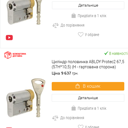
Детальніше
Придбати в 1 клік
До порівняння
У обране
В наявності
Циліндр половинка ABLOY Protec2 67,5
(57H*10,5) (H - гартована сторона)
хром матовий 3 ключа
9 637
Ціна
грн.
В кошик
Детальніше
Придбати в 1 клік
До порівняння
У обране