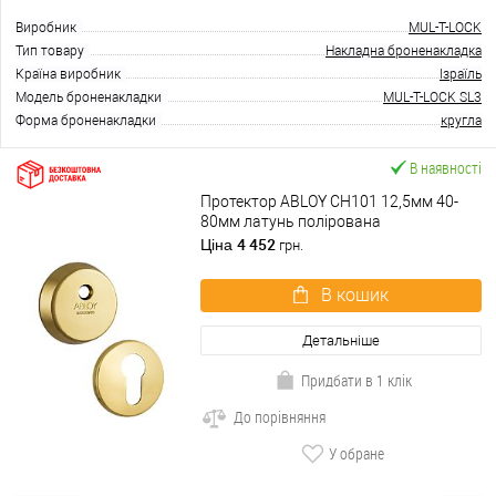
Виробник
MUL-T-LOCK
Тип товару
Накладна броненакладка
Країна виробник
Ізраїль
Модель броненакладки
MUL-T-LOCK SL3
Форма броненакладки
кругла
В наявності
Протектор ABLOY CH101 12,5мм 40-
80мм латунь полірована
4 452
Ціна
грн.
В кошик
Детальніше
Придбати в 1 клік
До порівняння
У обране