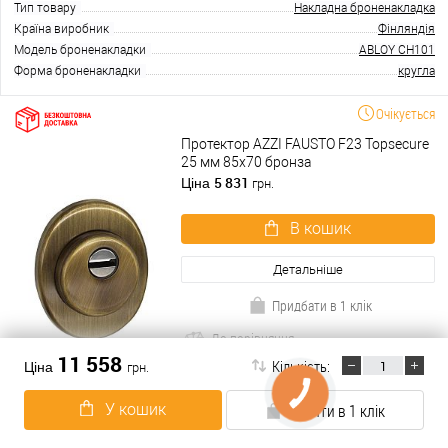
Тип товару
Накладна броненакладка
Країна виробник
Фінляндія
Модель броненакладки
ABLOY CH101
Форма броненакладки
кругла
Очікується
Протектор AZZI FAUSTO F23 Topsecure
25 мм 85х70 бронза
5 831
Ціна
грн.
В кошик
Детальніше
Придбати в 1 клік
До порівняння
11 558
Кількість:
Ціна
грн.
У обране
У кошик
Купити в 1 клік
Виробник
AZZI FAUSTO
Тип товару
Врізна броненакладка