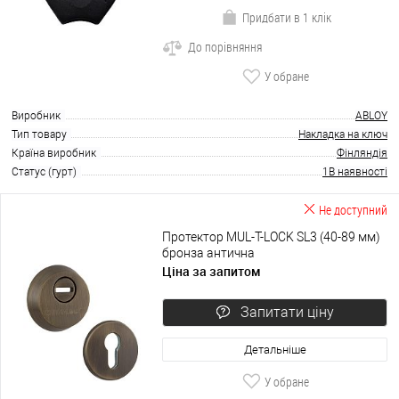
Придбати в 1 клік
До порівняння
У обране
Виробник
ABLOY
Тип товару
Накладка на ключ
Країна виробник
Фінляндія
Статус (гурт)
1В наявності
Не доступний
Протектор MUL-T-LOCK SL3 (40-89 мм)
бронза антична
Ціна за запитом
Запитати ціну
Детальніше
У обране