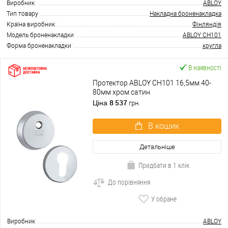
Виробник
ABLOY
Тип товару
Накладна броненакладка
Країна виробник
Фінляндія
Модель броненакладки
ABLOY CH101
Форма броненакладки
кругла
В наявності
Протектор ABLOY CH101 16,5мм 40-
80мм хром сатин
8 537
Ціна
грн.
В кошик
Детальніше
Придбати в 1 клік
До порівняння
У обране
Виробник
ABLOY