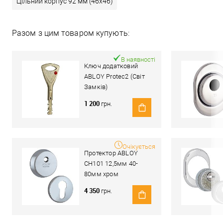
Цільний корпус 92 мм (46x46)
Разом з цим товаром купують:
В наявності
Ключ додатковий
ABLOY Protec2 (Світ
Замків)
1 200
грн.
Очікується
Протектор ABLOY
CH101 12,5мм 40-
80мм хром
полірований
4 350
грн.