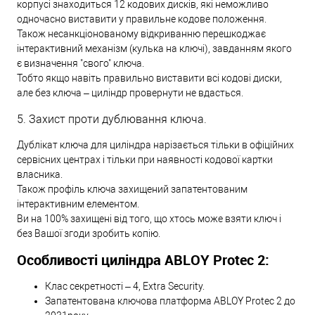
корпусі знаходиться 12 кодових дисків, які неможливо
одночасно виставити у правильне кодове положення.
Також несанкціонованому відкриванню перешкоджає
інтерактивний механізм (кулька на ключі), завданням якого
є визначення "свого" ключа.
Тобто якщо навіть правильно виставити всі кодові диски,
але без ключа – циліндр провернути не вдасться.
5. Захист проти дублювання ключа.
Дублікат ключа для циліндра нарізається тільки в офіційних
сервісних центрах і тільки при наявності кодової картки
власника.
Також профіль ключа захищений запатентованим
інтерактивним елементом.
Ви на 100% захищені від того, що хтось може взяти ключ і
без Вашої згоди зробить копію.
Особливості циліндра ABLOY Protec 2:
Клас секретності – 4, Extra Security.
Запатентована ключова платформа ABLOY Protec 2 до