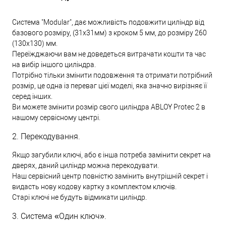
Система "Modular", дає можливість подовжити циліндр від
базового розміру, (31х31мм) з кроком 5 мм, до розміру 260
(130х130) мм.
Переїжджаючи вам не доведеться витрачати кошти та час
на вибір іншого циліндра.
Потрібно тільки змінити подовження та отримати потрібний
розмір, це одна із переваг цієї моделі, яка значно вирізняє її
серед інших.
Ви можете змінити розмір свого циліндра ABLOY Protec 2 в
нашому сервісному центрі.
2. Перекодування.
Якщо загубили ключі, або є інша потреба замінити секрет на
дверях, даний циліндр можна перекодувати.
Наш сервісний центр повністю замінить внутрішній секрет і
видасть нову кодову картку з комплектом ключів.
Старі ключі не будуть відмикати циліндр.
3. Система «Один ключ».