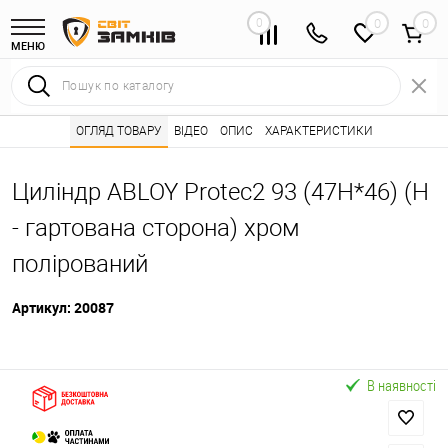
0
0
МЕНЮ
Інтернет магазин замків
ОГЛЯД ТОВАРУ
ВІДЕО
Каталог товарів ⭐
ОПИС
ХАРАКТЕРИСТИКИ
Серцевини (личинк
•
•
Циліндр ABLOY Protec2 93 (47H*46) (H
- гартована сторона) хром
полірований
Артикул:
20087
В наявності