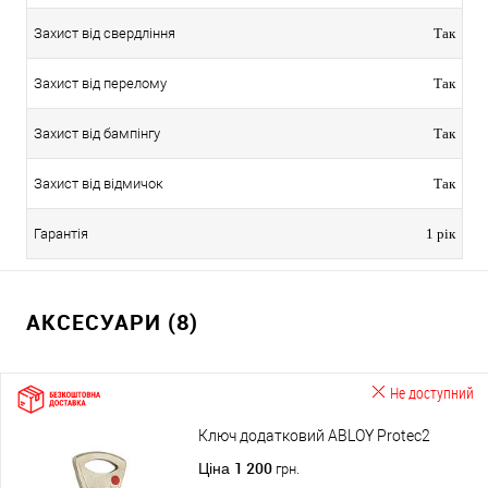
Захист від свердління
Так
Захист від перелому
Так
Захист від бампінгу
Так
Захист від відмичок
Так
Гарантія
1 рік
АКСЕСУАРИ (8)
Не доступний
Ключ додатковий ABLOY Protec2
1 200
Ціна
грн.