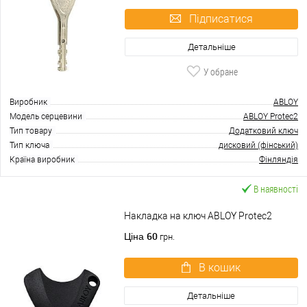
Підписатися
Детальніше
У обране
Виробник
ABLOY
Модель серцевини
ABLOY Protec2
Тип товару
Додатковий ключ
Тип ключа
дисковий (фінський)
Країна виробник
Фінляндія
В наявності
Накладка на ключ ABLOY Protec2
60
Ціна
грн.
В кошик
Детальніше