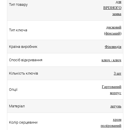
для
Тип товару
ВРІЗНОГО
замка
дисковий
Тип ключа
(фінський)
Країна виробник
Фінляндія
Спосіб відкривання
ключ - ключ
Кількість ключів
3 шт
Гартований
Опції
корпус
Матеріал
латунь
хром
Колір серцевини
полірований