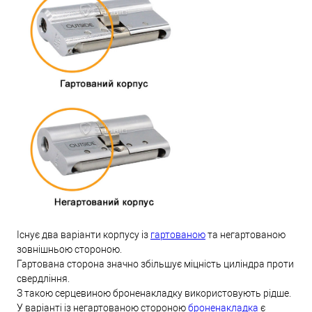
Існує два варіанти корпусу із
гартованою
та негартованою
зовнішньою стороною.
Гартована сторона значно збільшує міцність циліндра проти
свердління.
З такою серцевиною броненакладку використовують рідше.
У варіанті із негартованою стороною
броненакладка
є