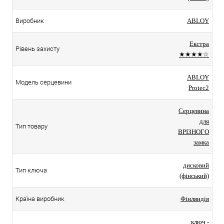
Виробник
ABLOY
Екстра
Рівень захисту
★★★★☆
ABLOY
Модель серцевини
Protec2
Серцевина
для
Тип товару
ВРІЗНОГО
замка
дисковий
Тип ключа
(фінський)
Країна виробник
Фінляндія
ключ -