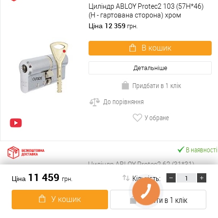
Циліндр ABLOY Protec2 103 (57H*46)
(H - гартована сторона) хром
полірований
12 359
Ціна
грн.
В кошик
Детальніше
Придбати в 1 клік
До порівняння
У обране
В наявності
Циліндр ABLOY Protec2 62 (31*31)
хром полірований
11 459
Кількість:
Ціна
грн.
7 954
Ціна
грн.
У кошик
Купити в 1 клік
В кошик