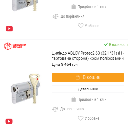
Придбати в 1 клік
До порівняння
У обране
В наявності
Циліндр ABLOY Protec2 63 (32H*31) (H -
гартована сторона) хром полірований
9 454
Ціна
грн.
В кошик
Детальніше
Придбати в 1 клік
До порівняння
У обране