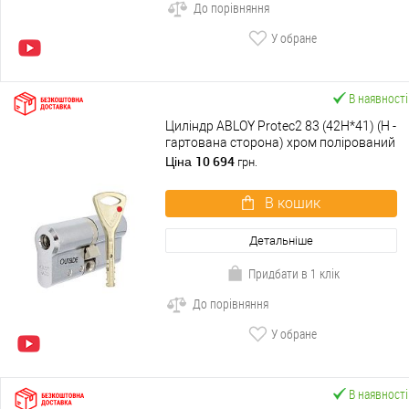
До порівняння
У обране
В наявності
Циліндр ABLOY Protec2 83 (42H*41) (H -
гартована сторона) хром полірований
10 694
Ціна
грн.
В кошик
Детальніше
Придбати в 1 клік
До порівняння
У обране
В наявності