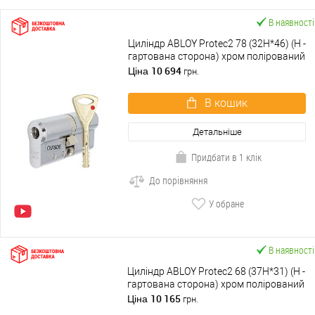
В наявності
Циліндр ABLOY Protec2 78 (32H*46) (H -
гартована сторона) хром полірований
10 694
Ціна
грн.
В кошик
Детальніше
Придбати в 1 клік
До порівняння
У обране
В наявності
Циліндр ABLOY Protec2 68 (37H*31) (H -
гартована сторона) хром полірований
10 165
Ціна
грн.