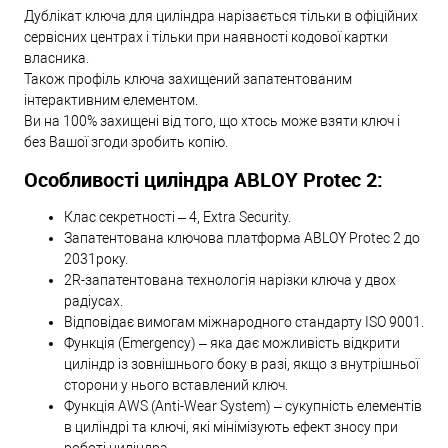
Дублікат ключа для циліндра нарізається тільки в офіційних
сервісних центрах і тільки при наявності кодової картки
власника.
Також профіль ключа захищений запатентованим
інтерактивним елементом.
Ви на 100% захищені від того, що хтось може взяти ключ і
без Вашої згоди зробить копію.
Особливості циліндра ABLOY Protec 2:
Клас секретності – 4, Extra Security.
Запатентована ключова платформа ABLOY Protec 2 до
2031року.
2R-запатентована технологія нарізки ключа у двох
радіусах.
Відповідає вимогам міжнародного стандарту ISO 9001.
Функція (Emergency) – яка дає можливість відкрити
циліндр із зовнішнього боку в разі, якщо з внутрішньої
сторони у нього вставлений ключ.
Функція AWS (Anti-Wear System) – сукупність елементів
в циліндрі та ключі, які мінімізують ефект зносу при
роботі циліндра.