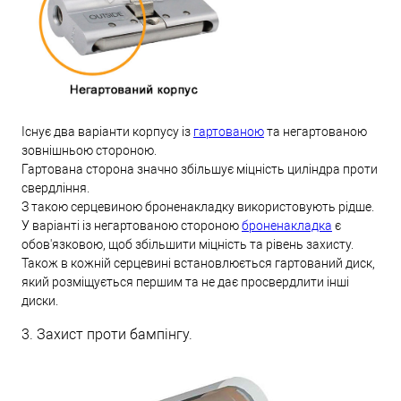
Існує два варіанти корпусу із
гартованою
та негартованою
зовнішньою стороною.
Гартована сторона значно збільшує міцність циліндра проти
свердління.
З такою серцевиною броненакладку використовують рідше.
У варіанті із негартованою стороною
броненакладка
є
обов'язковою, щоб збільшити міцність та рівень захисту.
Також в кожній серцевині встановлюється гартований диск,
який розміщується першим та не дає просвердлити інші
диски.
3. Захист проти бампінгу.