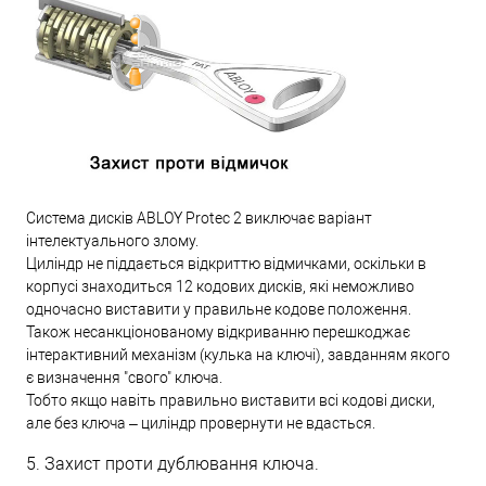
Система дисків ABLOY Protec 2 виключає варіант
інтелектуального злому.
Циліндр не піддається відкриттю відмичками, оскільки в
корпусі знаходиться 12 кодових дисків, які неможливо
одночасно виставити у правильне кодове положення.
Також несанкціонованому відкриванню перешкоджає
інтерактивний механізм (кулька на ключі), завданням якого
є визначення "свого" ключа.
Тобто якщо навіть правильно виставити всі кодові диски,
але без ключа – циліндр провернути не вдасться.
5. Захист проти дублювання ключа.