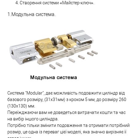
Створення системи «Майстер-ключ».
1.Модульна система.
Система "Modular", дає можливість подовжити циліндр від
базового розміру, (31х31мм) з кроком 5 мм, до розміру 260
(130х130) мм.
Переїжджаючи вам не доведеться витрачати кошти та час
на вибір іншого циліндра.
Потрібно тільки змінити подовження та отримати потрібний
розмір, це одна із переваг цієї моделі, яка значно вирізняє її