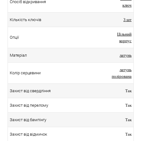
Спосіб відкривання
ключ
Кількість ключів
3 шт
Цільний
Опції
корпус
Матеріал
латунь
латунь
Колір серцевини
полірована
Захист від свердління
Так
Захист від перелому
Так
Захист від бампінгу
Так
Захист від відмичок
Так