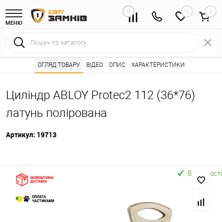
0
0
МЕНЮ
Інтернет магазин замків
ОГЛЯД ТОВАРУ
ВІДЕО
Каталог товарів ⭐
ОПИС
ХАРАКТЕРИСТИКИ
Серцевини (личинк
•
•
Циліндр ABLOY Protec2 112 (36*76)
латунь полірована
Артикул:
19713
В наявності