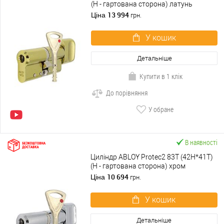
(H - гартована сторона) латунь
полірована
13 994
Ціна
грн.
У кошик
Детальніше
Купити в 1 клік
До порівняння
У обране
В наявності
Циліндр ABLOY Protec2 83T (42H*41T)
(H - гартована сторона) хром
полірований
10 694
Ціна
грн.
У кошик
Детальніше