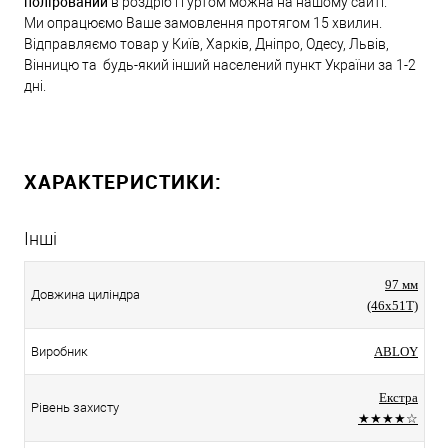
полірований
в роздріб і гуртом можна на нашому сайті.
Ми опрацюємо Ваше замовлення протягом 15 хвилин.
Відправляємо товар у Київ, Харків, Дніпро, Одесу, Львів,
Вінницю та будь-який інший населений пункт України за 1-2
дні.
ХАРАКТЕРИСТИКИ:
Інші
97 мм
Довжина циліндра
(46x51T)
Виробник
ABLOY
Екстра
Рівень захисту
★★★★☆