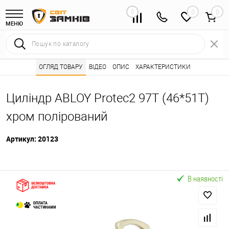
0
0
МЕНЮ
Інтернет магазин замків
ОГЛЯД ТОВАРУ
ВІДЕО
Каталог товарів ⭐
ОПИС
ХАРАКТЕРИСТИКИ
Серцевини (личинк
•
•
Циліндр ABLOY Protec2 97T (46*51T)
хром полірований
Артикул:
20123
В наявності