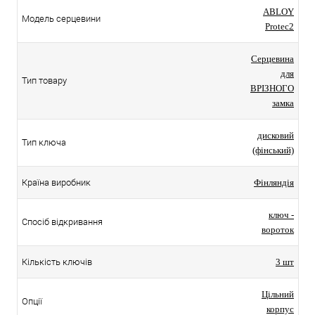
ABLOY
Модель серцевини
Protec2
Серцевина
для
Тип товару
ВРІЗНОГО
замка
дисковий
Тип ключа
(фінський)
Країна виробник
Фінляндія
ключ -
Спосіб відкривання
вороток
Кількість ключів
3 шт
Цільний
Опції
корпус