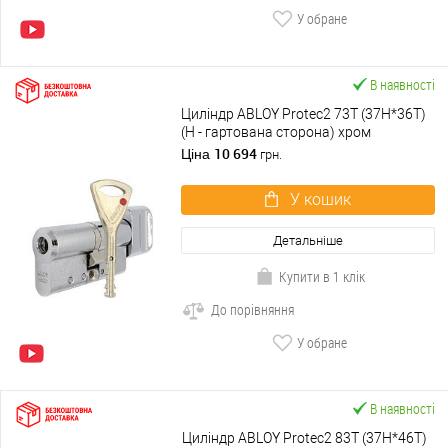
У обране
В наявності
Циліндр ABLOY Protec2 73T (37H*36T)
(H - гартована сторона) хром
полірований
10 694
Ціна
грн.
У кошик
Детальніше
Купити в 1 клік
До порівняння
У обране
В наявності
Циліндр ABLOY Protec2 83T (37H*46T)