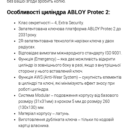
без Вашої згоди зробить копію.
Особливості циліндра ABLOY Protec 2:
Клас секретності – 4, Extra Security.
Запатентована ключова платформа ABLOY Protec 2 до
2031року.
2R-запатентована технологія нарізки ключа у двох
радіусах.
Відповідає вимогам міжнародного стандарту ISO 9001.
Функція (Emergency) – яка дає можливість відкрити
циліндр із зовнішнього боку в разі, якщо з внутрішньої
сторони у нього вставлений ключ.
Функція AWS (Anti-Wear System) – сукупність елементів
в циліндрі та ключі, які мінімізують ефект зносу при
роботі циліндра.
Система Modular – подовження корпусу від базового
розміру (31х31мм) з кроком 5 мм до розміру 260
(130х130) мм.
Матеріал корпусу – латунь.
Виготовлення дубліката ключа – тільки по кодовій
картці власника.