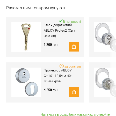
Разом з цим товаром купують:
В наявності
Ключ додатковий
ABLOY Protec2 (Світ
Замків)
1 200
грн.
Очікується
Протектор ABLOY
CH101 12,5мм 40-
80мм хром
полірований
4 350
грн.
Наявність в роздрібних магазинах уточнюйте