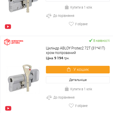
Купити в 1 клік
До порівняння
У обране
В наявності
Циліндр ABLOY Protec2 72T (31*41T)
хром полірований
9 194
Ціна
грн.
У кошик
Детальніше
Купити в 1 клік
До порівняння
У обране