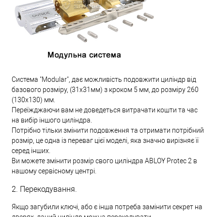
Система "Modular", дає можливість подовжити циліндр від
базового розміру, (31х31мм) з кроком 5 мм, до розміру 260
(130х130) мм.
Переїжджаючи вам не доведеться витрачати кошти та час
на вибір іншого циліндра.
Потрібно тільки змінити подовження та отримати потрібний
розмір, це одна із переваг цієї моделі, яка значно вирізняє її
серед інших.
Ви можете змінити розмір свого циліндра ABLOY Protec 2 в
нашому сервісному центрі.
2. Перекодування.
Якщо загубили ключі, або є інша потреба замінити секрет на
дверях, даний циліндр можна перекодувати.