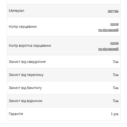
Матеріал
латунь
хром
Колір серцевини
полірований
хром
Колір воротка серцевини
полірований
Захист від свердління
Так
Захист від перелому
Так
Захист від бампінгу
Так
Захист від відмичок
Так
Гарантія
1 рік