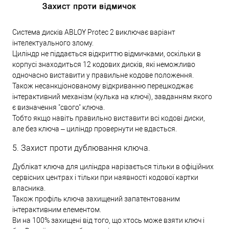
Система дисків ABLOY Protec 2 виключає варіант
інтелектуального злому.
Циліндр не піддається відкриттю відмичками, оскільки в
корпусі знаходиться 12 кодових дисків, які неможливо
одночасно виставити у правильне кодове положення.
Також несанкціонованому відкриванню перешкоджає
інтерактивний механізм (кулька на ключі), завданням якого
є визначення "свого" ключа.
Тобто якщо навіть правильно виставити всі кодові диски,
але без ключа – циліндр провернути не вдасться.
5. Захист проти дублювання ключа.
Дублікат ключа для циліндра нарізається тільки в офіційних
сервісних центрах і тільки при наявності кодової картки
власника.
Також профіль ключа захищений запатентованим
інтерактивним елементом.
Ви на 100% захищені від того, що хтось може взяти ключ і