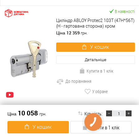
В наявності
Циліндр ABLOY Protec2 103T (47H*56T)
(H - гартована сторона) хром
полірований
12 359
Ціна
грн.
У кошик
Детальніше
Купити в 1 клік
До порівняння
У обране
10 058
В наявності
Кількість:
Ціна
грн.
Циліндр ABLOY Protec2 63T (32H*31T)
(H - гартована сторона) хром
У кошик
Купити в 1 клік
полірований
9 454
Ціна
грн.