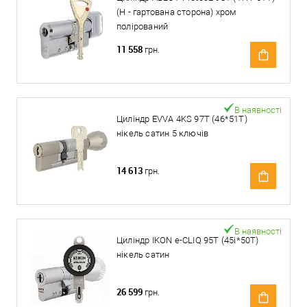
(H - гартована сторона) хром
полірований
11 558
грн.
В наявності
Циліндр EVVA 4KS 97T (46*51T)
нікель сатин 5 ключів
14 613
грн.
В наявності
Циліндр IKON e-CLIQ 95T (45i*50T)
нікель сатин
26 599
грн.