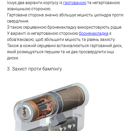
Існує два варіанти корпусу із
гартованою
та негартованою
зовнішньою стороною.
Гартована сторона значно збільшує міцність циліндра проти
свердління.
З такою серцевиною броненакладку використовують рідше.
У варіанті із негартованою стороною
броненакладка
є
обов'язковою, щоб збільшити міцність та рівень захисту.
Також в кожній серцевині встановлюється гартований диск,
який розміщується першим та не дає просвердлити інші
диски.
3. Захист проти бампінгу.