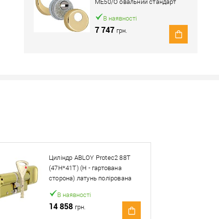
ME50/O овальний стандарт
латунь полірована
В наявності
7 747
грн.
Наявність в роздрібних магазинах уточн
Знайшли деше
Знизимо 
Циліндр ABLOY Protec2 88T
Купити в 1 клік
(47H*41T) (H - гартована
сторона) латунь полірована
ей товар. Деталі запитуйте у менеджера.
В наявності
14 858
грн.