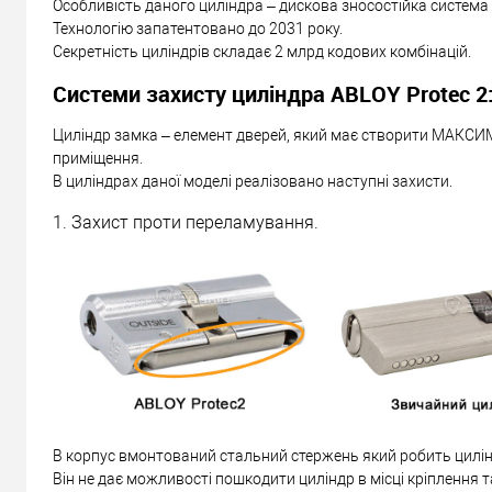
Особливість даного циліндра – дискова зносостійка система
Технологію запатентовано до 2031 року.
Секретність циліндрів складає 2 млрд кодових комбінацій.
Системи захисту циліндра ABLOY Protec 2
Циліндр замка – елемент дверей, який має створити МАКСИ
приміщення.
В циліндрах даної моделі реалізовано наступні захисти.
1. Захист проти переламування.
В корпус вмонтований стальний стержень який робить цилін
Він не дає можливості пошкодити циліндр в місці кріплення т