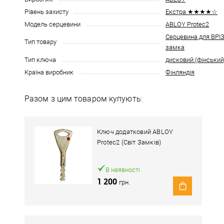
Рівень захисту
Екстра ★★★★☆
Модель серцевини
ABLOY Protec2
Серцевина для ВР
Тип товару
замка
Тип ключа
дисковий (фінський
Країна виробник
Фінляндія
Разом з цим товаром купують:
Ключ додатковий ABLOY
Protec2 (Світ Замків)
В наявності
1 200
грн.