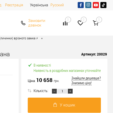
д
Реєстрація
Українська
Русский
0
0
0
Замовити
дзвінок
•
личинки) врізного замка ⚡️
вана
Артикул:
20029
В наявності
Наявність в роздрібних магазинах уточнюйте
Знайшли дешевше?
10 658
Ціна
грн.
Знизимо ціну!
Кількість:
У кошик