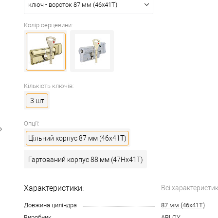
ключ - вороток 87 мм (46x41T)
Колір серцевини:
Кількість ключів:
3 шт
Опції:
Цільний корпус 87 мм (46x41T)
Гартований корпус 88 мм (47Hx41T)
Характеристики:
Всі характеристи
Довжина циліндра
87 мм (46x41T)
Виробник
ABLOY