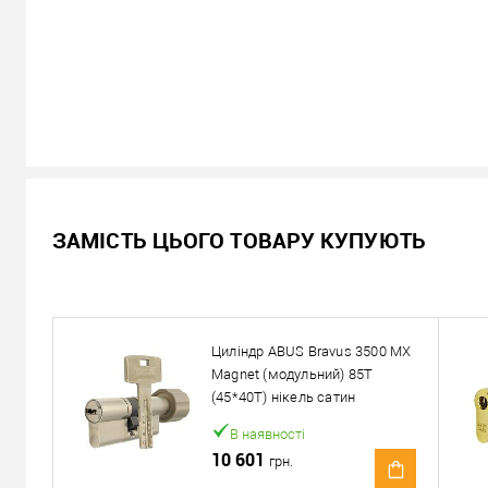
В наявності
ЗАМІСТЬ ЦЬОГО ТОВАРУ КУПУЮТЬ
10 658
Ціна
грн.
Кількість:
Циліндр ABUS Bravus 3500 MX
У кошик
Magnet (модульний) 85T
(45*40T) нікель сатин
Можемо встановити ц
В наявності
10 601
грн.