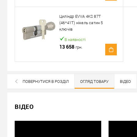
Доставка
Доставка серцевин від 4000 грн здійснюється безкошто
Циліндр EVVA 4KS 87T
(46*41T) нікель сатин 5
«Новою Поштою» по Україні
ключів
Самовивіз
В наявності
Мінімальна сума замовлення 400 грн
13 658
грн.
Доставка накладеним платежем від 400 грн
Відправити посилання другу
ПОВЕРНУТИСЯ В РОЗДІЛ
ОГЛЯД ТОВАРУ
ВІДЕО
ВСІ БРЕНДИ ДАНОЇ КАТЕГОРІЇ
ВІДЕО