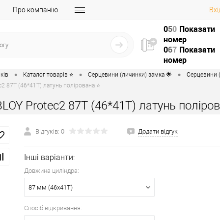
Про компанію
Вхі
0
5
0
Показати
номер
0
6
7
Показати
номер
•
•
•
ків
Каталог товарів ⭐
Серцевини (личинки) замка 🌟
Серцевини (
2 87T (46*41T) латунь полірована ⭐
LOY Protec2 87T (46*41T) латунь поліро
Відгуків: 0
Додати відгук
Інші варіанти:
Довжина циліндра:
87 мм (46x41T)
Спосіб відкривання: