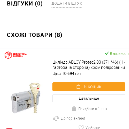
ВІДГУКИ (0)
ДОДАТИ ВІДГУК
СХОЖІ ТОВАРИ (8)
В наявності
Циліндр ABLOY Protec2 83 (37H*46) (H -
гартована сторона) хром полірований
10 694
Ціна
грн.
В кошик
Детальніше
Придбати в 1 клік
До порівняння
У обране