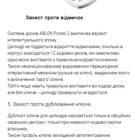
Система дисків ABLOY Protec 2 виключає варіант
інтелектуального злому.
Циліндр не піддається відкриттю відмичками, оскільки в
корпусі знаходиться 12 кодових дисків, які неможливо
одночасно виставити у правильне кодове положення.
Також несанкціонованому відкриванню перешкоджає
інтерактивний механізм (кулька на ключі), завданням якого
є визначення "свого" ключа.
Тобто якщо навіть правильно виставити всі кодові диски,
але без ключа – циліндр провернути не вдасться.
5. Захист проти дублювання ключа.
Дублікат ключа для циліндра нарізається тільки в офіційних
сервісних центрах і тільки при наявності кодової картки
власника.
Також профіль ключа захищений запатентованим