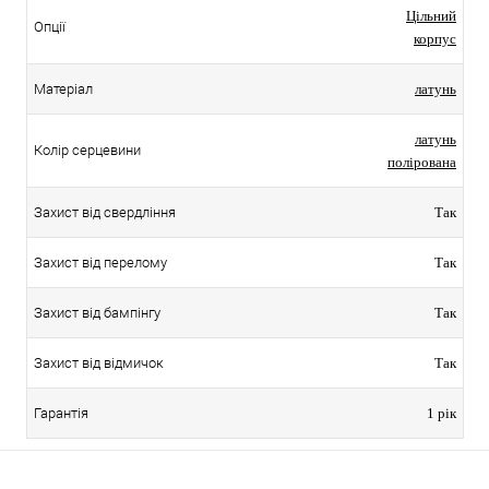
Цільний
Опції
корпус
Матеріал
латунь
латунь
Колір серцевини
полірована
Захист від свердління
Так
Захист від перелому
Так
Захист від бампінгу
Так
Захист від відмичок
Так
Гарантія
1 рік