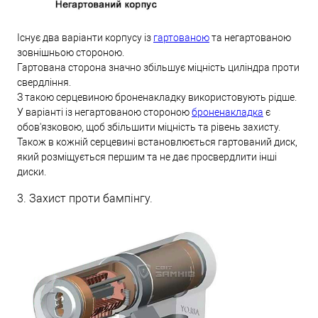
Існує два варіанти корпусу із
гартованою
та негартованою
зовнішньою стороною.
Гартована сторона значно збільшує міцність циліндра проти
свердління.
З такою серцевиною броненакладку використовують рідше.
У варіанті із негартованою стороною
броненакладка
є
обов'язковою, щоб збільшити міцність та рівень захисту.
Також в кожній серцевині встановлюється гартований диск,
який розміщується першим та не дає просвердлити інші
диски.
3. Захист проти бампінгу.