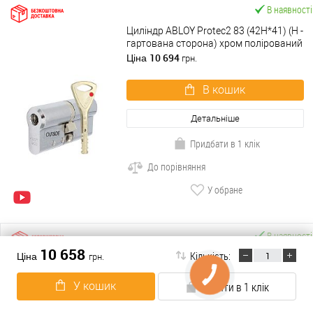
В наявності
Циліндр ABLOY Protec2 83 (42H*41) (H -
гартована сторона) хром полірований
10 694
Ціна
грн.
В кошик
Детальніше
Придбати в 1 клік
До порівняння
У обране
В наявності
10 658
Кількість:
Циліндр ABLOY Protec2 103 (57H*46)
Ціна
грн.
(H - гартована сторона) хром
полірований
12 359
Ціна
грн.
У кошик
Купити в 1 клік