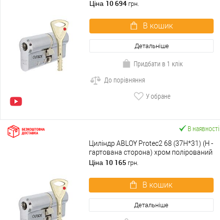
10 694
Ціна
грн.
В кошик
Детальніше
Придбати в 1 клік
До порівняння
У обране
В наявності
Циліндр ABLOY Protec2 68 (37H*31) (H -
гартована сторона) хром полірований
10 165
Ціна
грн.
В кошик
Детальніше