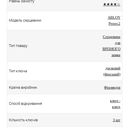
Рівень захисту
★★★★☆
ABLOY
Модель серцевини
Protec2
Серцевина
для
Тип товару
ВРІЗНОГО
замка
дисковий
Тип ключа
(фінський)
Країна виробник
Фінляндія
ключ -
Спосіб відкривання
ключ
Кількість ключів
3 шт