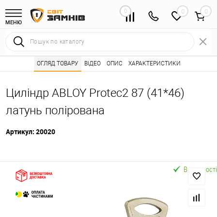
0
0
МЕНЮ
Інтернет магазин замків
ОГЛЯД ТОВАРУ
ВІДЕО
Каталог товарів ⭐
ОПИС
ХАРАКТЕРИСТИКИ
Серцевини (личинк
•
•
Циліндр ABLOY Protec2 87 (41*46)
латунь полірована
Артикул:
20020
В наявності