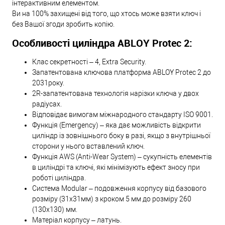
інтерактивним елементом.
Ви на 100% захищені від того, що хтось може взяти ключ і
без Вашої згоди зробить копію.
Особливості циліндра ABLOY Protec 2:
Клас секретності – 4, Extra Security.
Запатентована ключова платформа ABLOY Protec 2 до
2031року.
2R-запатентована технологія нарізки ключа у двох
радіусах.
Відповідає вимогам міжнародного стандарту ISO 9001.
Функція (Emergency) – яка дає можливість відкрити
циліндр із зовнішнього боку в разі, якщо з внутрішньої
сторони у нього вставлений ключ.
Функція AWS (Anti-Wear System) – сукупність елементів
в циліндрі та ключі, які мінімізують ефект зносу при
роботі циліндра.
Система Modular – подовження корпусу від базового
розміру (31х31мм) з кроком 5 мм до розміру 260
(130х130) мм.
Матеріал корпусу – латунь.