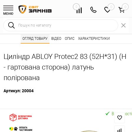
0
0
МЕНЮ
Інтернет магазин замків
ОГЛЯД ТОВАРУ
ВІДЕО
Каталог товарів ⭐
ОПИС
ХАРАКТЕРИСТИКИ
Серцевини (личинк
•
•
Циліндр ABLOY Protec2 83 (52H*31) (H
- гартована сторона) латунь
полірована
Артикул:
20004
В наявності