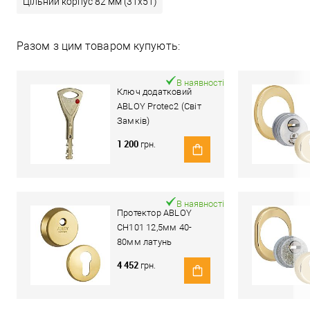
Цільний корпус 82 мм (31x51)
Разом з цим товаром купують:
В наявності
Ключ додатковий
ABLOY Protec2 (Світ
Замків)
1 200
грн.
В наявності
Протектор ABLOY
CH101 12,5мм 40-
80мм латунь
полірована
4 452
грн.