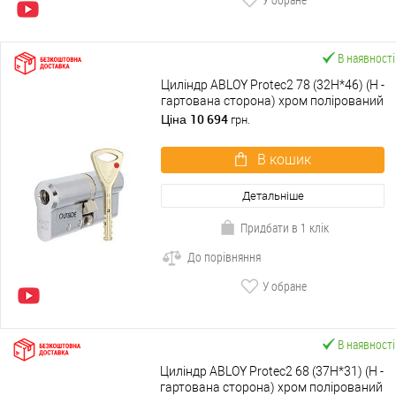
В наявності
Циліндр ABLOY Protec2 78 (32H*46) (H -
гартована сторона) хром полірований
10 694
Ціна
грн.
В кошик
Детальніше
Придбати в 1 клік
До порівняння
У обране
В наявності
Циліндр ABLOY Protec2 68 (37H*31) (H -
гартована сторона) хром полірований