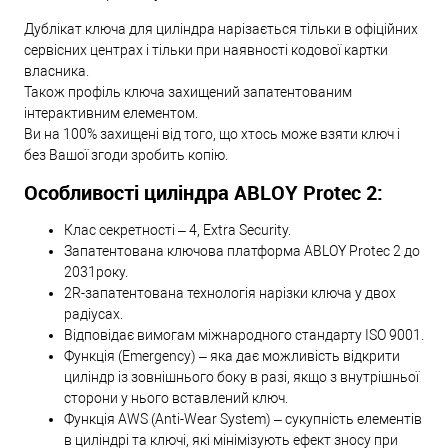
Дублікат ключа для циліндра нарізається тільки в офіційних
сервісних центрах і тільки при наявності кодової картки
власника.
Також профіль ключа захищений запатентованим
інтерактивним елементом.
Ви на 100% захищені від того, що хтось може взяти ключ і
без Вашої згоди зробить копію.
Особливості циліндра ABLOY Protec 2:
Клас секретності – 4, Extra Security.
Запатентована ключова платформа ABLOY Protec 2 до
2031року.
2R-запатентована технологія нарізки ключа у двох
радіусах.
Відповідає вимогам міжнародного стандарту ISO 9001.
Функція (Emergency) – яка дає можливість відкрити
циліндр із зовнішнього боку в разі, якщо з внутрішньої
сторони у нього вставлений ключ.
Функція AWS (Anti-Wear System) – сукупність елементів
в циліндрі та ключі, які мінімізують ефект зносу при