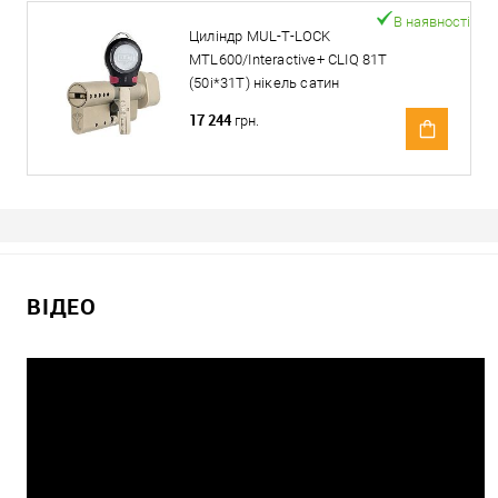
В наявності
Циліндр MUL-T-LOCK
MTL600/Interactive+ CLIQ 81T
(50i*31T) нікель сатин
17 244
грн.
ВІДЕО