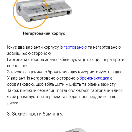
Існує два варіанти корпусу із
гартованою
та негартованою
зовнішньою стороною.
Гартована сторона значно збільшує міцність циліндра проти
свердління.
З такою серцевиною броненакладку використовують рідше.
У варіанті із негартованою стороною
броненакладка
є
обов'язковою, щоб збільшити міцність та рівень захисту.
Також в кожній серцевині встановлюється гартований диск,
який розміщується першим та не дає просвердлити інші
диски.
3. Захист проти бампінгу.