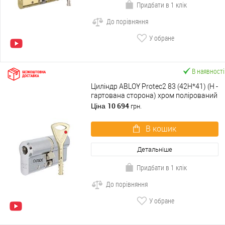
Придбати в 1 клік
До порівняння
У обране
В наявності
Циліндр ABLOY Protec2 83 (42H*41) (H -
гартована сторона) хром полірований
10 694
Ціна
грн.
В кошик
Детальніше
Придбати в 1 клік
До порівняння
У обране