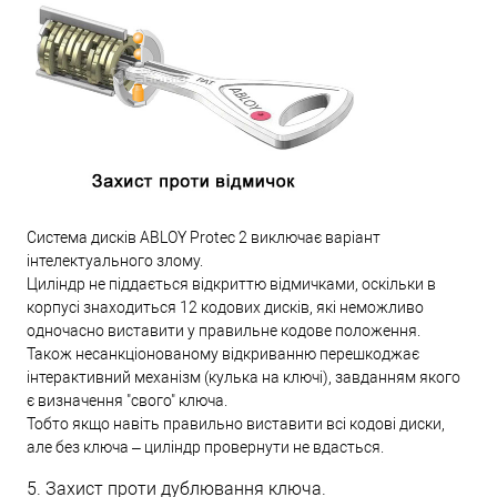
Система дисків ABLOY Protec 2 виключає варіант
інтелектуального злому.
Циліндр не піддається відкриттю відмичками, оскільки в
корпусі знаходиться 12 кодових дисків, які неможливо
одночасно виставити у правильне кодове положення.
Також несанкціонованому відкриванню перешкоджає
інтерактивний механізм (кулька на ключі), завданням якого
є визначення "свого" ключа.
Тобто якщо навіть правильно виставити всі кодові диски,
але без ключа – циліндр провернути не вдасться.
5. Захист проти дублювання ключа.