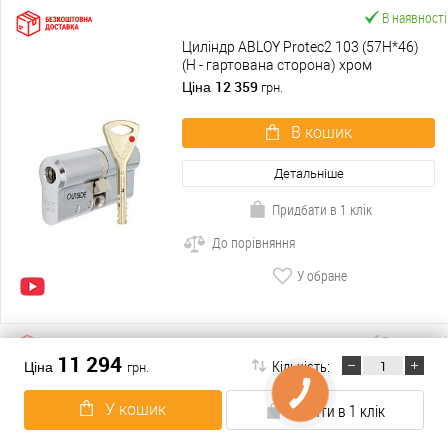
В наявності
Циліндр ABLOY Protec2 103 (57H*46)
(H - гартована сторона) хром
полірований
12 359
Ціна
грн.
В кошик
Детальніше
Придбати в 1 клік
До порівняння
У обране
В наявності
11 294
Кількість:
Ціна
грн.
Циліндр ABLOY Protec2 62 (31*31)
хром полірований
У кошик
Купити в 1 клік
7 954
Ціна
грн.