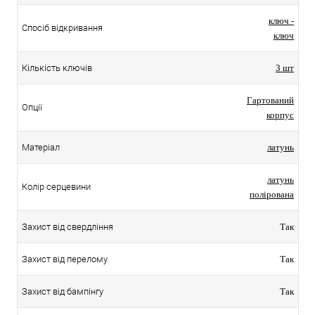
ключ -
Спосіб відкривання
ключ
Кількість ключів
3 шт
Гартований
Опції
корпус
Матеріал
латунь
латунь
Колір серцевини
полірована
Захист від свердління
Так
Захист від перелому
Так
Захист від бампінгу
Так