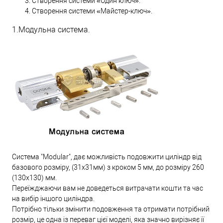
Створення системи «Один ключ».
Створення системи «Майстер-ключ».
1.Модульна система.
Система "Modular", дає можливість подовжити циліндр від
базового розміру, (31х31мм) з кроком 5 мм, до розміру 260
(130х130) мм.
Переїжджаючи вам не доведеться витрачати кошти та час
на вибір іншого циліндра.
Потрібно тільки змінити подовження та отримати потрібний
розмір, це одна із переваг цієї моделі, яка значно вирізняє її