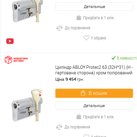
Детальніше
Придбати в 1 клік
До порівняння
У обране
В наявності
Циліндр ABLOY Protec2 63 (32H*31) (H -
гартована сторона) хром полірований
9 454
Ціна
грн.
В кошик
Детальніше
Придбати в 1 клік
До порівняння
У обране