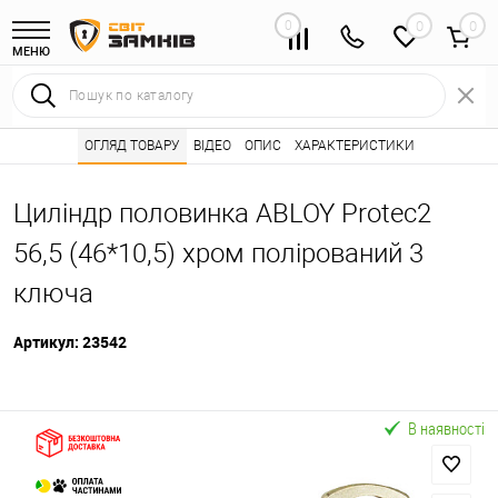
0
0
МЕНЮ
Інтернет магазин замків
ОГЛЯД ТОВАРУ
ВІДЕО
Каталог товарів ⭐
ОПИС
ХАРАКТЕРИСТИКИ
Серцевини (личинк
•
•
Циліндр половинка ABLOY Protec2
56,5 (46*10,5) хром полірований 3
ключа
Артикул:
23542
В наявності