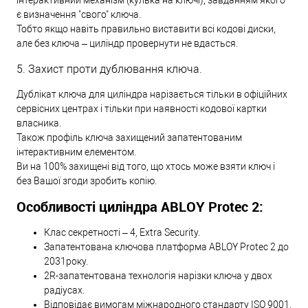
є визначення "свого" ключа.
Тобто якщо навіть правильно виставити всі кодові диски,
але без ключа – циліндр провернути не вдасться.
5. Захист проти дублювання ключа.
Дублікат ключа для циліндра нарізається тільки в офіційних
сервісних центрах і тільки при наявності кодової картки
власника.
Також профіль ключа захищений запатентованим
інтерактивним елементом.
Ви на 100% захищені від того, що хтось може взяти ключ і
без Вашої згоди зробить копію.
Особливості циліндра ABLOY Protec 2:
Клас секретності – 4, Extra Security.
Запатентована ключова платформа ABLOY Protec 2 до
2031року.
2R-запатентована технологія нарізки ключа у двох
радіусах.
Відповідає вимогам міжнародного стандарту ISO 9001.