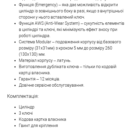
Функція (Emergency) – яка дає можливість відкрити
циліндр із зовнішнього боку в разі, якщо з внутрішньої
сторони у нього вставлений ключ.
Функція AWS (Anti-Wear System) – сукупність елементів
в циліндрі та ключі, які мінімізують ефект зносу при
роботі циліндра.
Система Modular – подовження корпусу від базового
розміру (31х31мм) з кроком 5 мм до розміру 260
(130х130) мм.
Матеріал корпусу – латунь.
Виготовлення дубліката ключа – тільки по кодовій
картці власника.
Гарантія – 12 місяців.
Довічне сервісне обслуговування.
Комплектація:
Циліндр
3 ключі
Кодова картка власника
Гвинт для кріплення