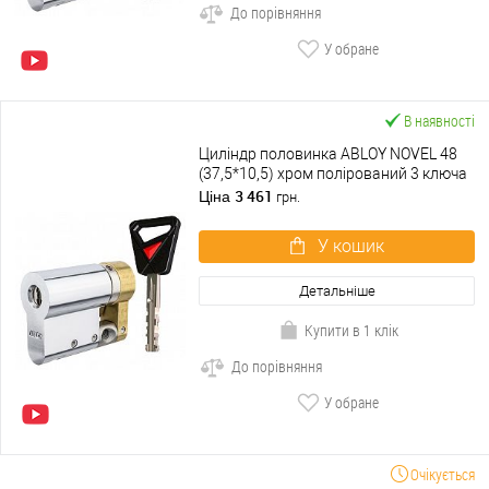
До порівняння
У обране
В наявності
Циліндр половинка ABLOY NOVEL 48
(37,5*10,5) хром полірований 3 ключа
3 461
Ціна
грн.
У кошик
Детальніше
Купити в 1 клік
До порівняння
У обране
Очікується