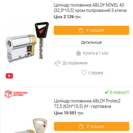
Циліндр половинка ABLOY NOVEL 43
(32,5*10,5) хром полірований 3 ключа
2 126
Ціна
грн.
У кошик
Детальніше
Купити в 1 клік
До порівняння
У обране
В наявності
Циліндр половинка ABLOY Protec2
72,5 (62H*10,5) (H - гартована
сторона) хром матовий 3 ключа
10 501
Ціна
грн.
У кошик