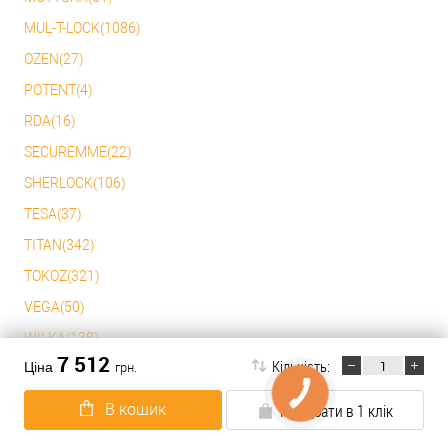
MUL-T-LOCK(1086)
OZEN(27)
POTENT(4)
RDA(16)
SECUREMME(22)
SHERLOCK(106)
TESA(37)
TITAN(342)
TOKOZ(321)
VEGA(50)
WILKA(138)
7 512
Кількість:
Ціна
грн.
YALE(2)
АРІКО(1)
В кошик
Придбати в 1 клік
АТЛАНТ(1)