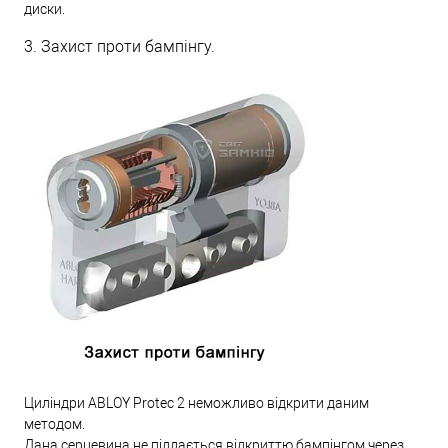
диски.
3. Захист проти бампінгу.
Циліндри ABLOY Protec 2 неможливо відкрити даним
методом.
Дана серцевина не піддається відкриттю бампінгом через