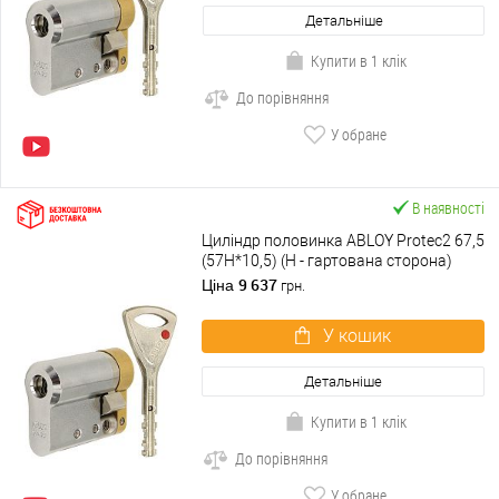
Детальніше
Купити в 1 клік
До порівняння
У обране
В наявності
Циліндр половинка ABLOY Protec2 67,5
(57H*10,5) (H - гартована сторона)
хром матовий 3 ключа
9 637
Ціна
грн.
У кошик
Детальніше
Купити в 1 клік
До порівняння
У обране