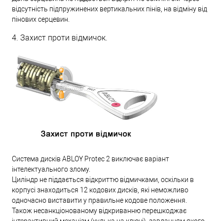
відсутність підпружинених вертикальних пінів, на відміну від
пінових серцевин.
4. Захист проти відмичок.
Система дисків ABLOY Protec 2 виключає варіант
інтелектуального злому.
Циліндр не піддається відкриттю відмичками, оскільки в
корпусі знаходиться 12 кодових дисків, які неможливо
одночасно виставити у правильне кодове положення.
Також несанкціонованому відкриванню перешкоджає
інтерактивний механізм (кулька на ключі), завданням якого