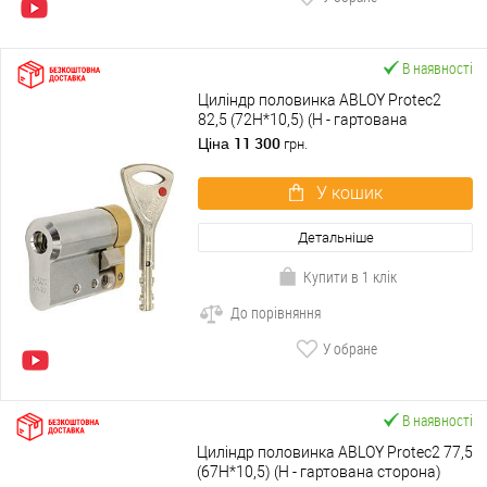
В наявності
Циліндр половинка ABLOY Protec2
82,5 (72H*10,5) (H - гартована
сторона) хром матовий 3 ключа
11 300
Ціна
грн.
У кошик
Детальніше
Купити в 1 клік
До порівняння
У обране
В наявності
Циліндр половинка ABLOY Protec2 77,5
(67H*10,5) (H - гартована сторона)