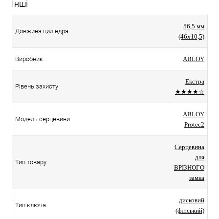
Інші
56,5 мм
Довжина циліндра
(46x10,5)
Виробник
ABLOY
Екстра
Рівень захисту
★★★★☆
ABLOY
Модель серцевини
Protec2
Серцевина
для
Тип товару
ВРІЗНОГО
замка
дисковий
Тип ключа
(фінський)