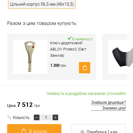
Цільний корпус 56,5 мм (46x10,5)
Разом з цим товаром купують:
В наявності
Ключ додатковий
ABLOY Protec2 (Світ
Замків)
1 200
грн.
Наявність в роздрібних магазинах уточнюйте
Знайшли дешевше?
7 512
Ціна
грн.
Знизимо ціну!
Кількість:
В кошик
Придбати в 1 клік