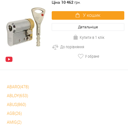
хром матовий 3 ключа
10 462
Ціна
грн.
У кошик
Детальніше
Купити в 1 клік
До порівняння
У обране
ABARO(478)
ABLOY(653)
ABUS(860)
AGB(26)
AMIG(2)