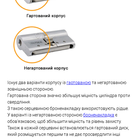
Існує два варіанти корпусу із
гартованою
та негартованою
зовнішньою стороною.
Гартована сторона значно збільшує міцність циліндра проти
свердління.
З такою серцевиною броненакладку використовують рідше.
У варіанті із негартованою стороною
броненакладка
є
обов'язковою, щоб збільшити міцність та рівень захисту.
Також в кожній серцевині встановлюється гартований диск,
який розміщується першим та не дає просвердлити інші