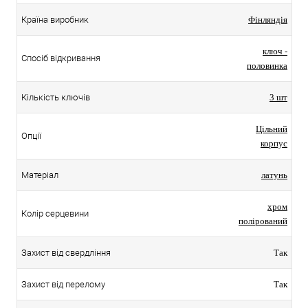
Країна виробник
Фінляндія
ключ -
Спосіб відкривання
половинка
Кількість ключів
3 шт
Цільний
Опції
корпус
Матеріал
латунь
хром
Колір серцевини
полірований
Захист від свердління
Так
Захист від перелому
Так