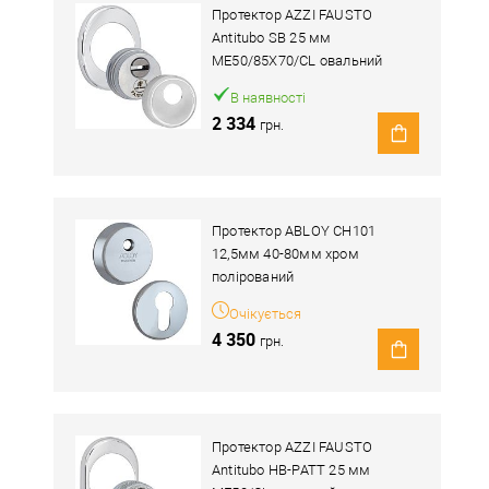
Протектор AZZI FAUSTO
Antitubo SB 25 мм
ME50/85X70/CL овальний
широкий хром полірований
В наявності
2 334
грн.
Протектор ABLOY CH101
12,5мм 40-80мм хром
полірований
Очікується
4 350
грн.
Протектор AZZI FAUSTO
Antitubo HB-PATT 25 мм