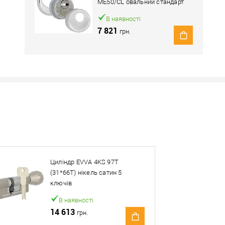
ME50/CL овальний стандарт
хром полірований
В наявності
7 821
грн.
Наявність в роздрібних магазинах уточн
Знайшли деше
Знизимо 
Циліндр EVVA 4KS 97T
Купити в 1 клік
(31*66T) нікель сатин 5
ключів
ей товар. Деталі запитуйте у менеджера.
В наявності
14 613
грн.