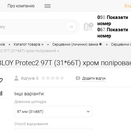
Про компанію
Вхі
0
5
0
Показати
номер
0
6
7
Показати
номер
•
•
•
ків
Каталог товарів ⭐
Серцевини (личинки) замка 🌟
Серцевини (
c2 97T (31*66T) хром полірований ⭐
LOY Protec2 97T (31*66T) хром полірова
Відгуків: 0
Додати відгук
Інші варіанти:
Довжина циліндра:
97 мм (31x66T)
Спосіб відкривання: