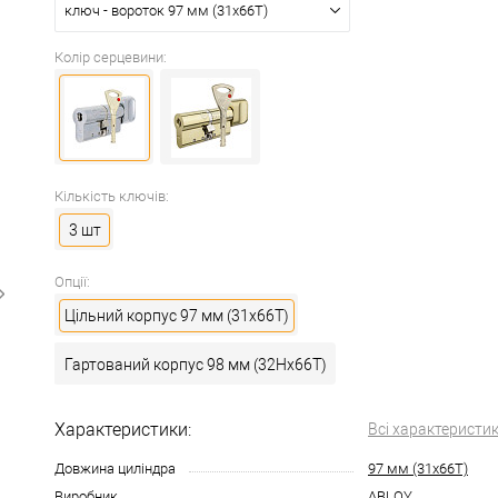
ключ - вороток 97 мм (31x66T)
Колір серцевини:
Кількість ключів:
3 шт
Опції:
Цільний корпус 97 мм (31x66T)
Гартований корпус 98 мм (32Hx66T)
Характеристики:
Всі характеристи
Довжина циліндра
97 мм (31x66T)
Виробник
ABLOY