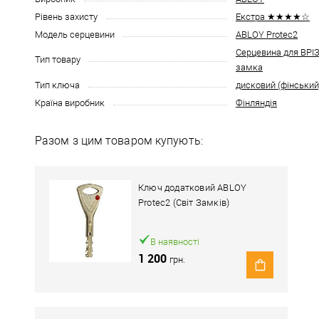
Рівень захисту
Екстра ★★★★☆
Модель серцевини
ABLOY Protec2
Серцевина для ВР
Тип товару
замка
Тип ключа
дисковий (фінський
Країна виробник
Фінляндія
Разом з цим товаром купують:
Ключ додатковий ABLOY
Protec2 (Світ Замків)
В наявності
1 200
грн.