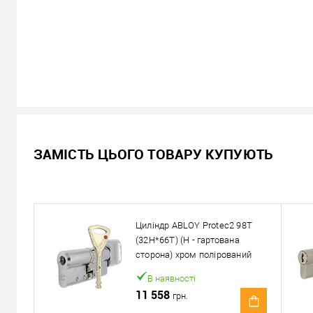
В наявності
ЗАМІСТЬ ЦЬОГО ТОВАРУ КУПУЮТЬ
10 058
Ціна
грн.
Кількість:
Циліндр ABLOY Protec2 98T
У кошик
(32H*66T) (H - гартована
сторона) хром полірований
Можемо встановити ц
В наявності
11 558
грн.