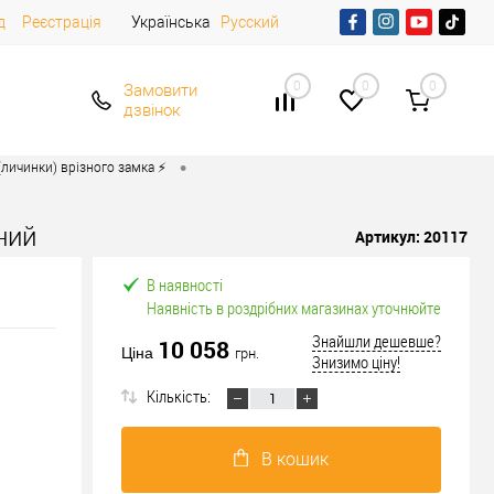
д
Реєстрація
Українська
Русский
0
0
0
Замовити
дзвінок
•
личинки) врізного замка ⚡️
ний
Артикул:
20117
В наявності
Наявність в роздрібних магазинах уточнюйте
Знайшли дешевше?
10 058
Ціна
грн.
Знизимо ціну!
Кількість:
В кошик