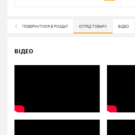
Доставка
Доставка серцевин від 4000 грн здійснюється безкошто
«Новою Поштою» по Україні
ПОВЕРНУТИСЯ В РОЗДІЛ
ОГЛЯД ТОВАРУ
ВІДЕО
Самовивіз
ВСІ БРЕНДИ ДАНОЇ КАТЕГОРІЇ
Мінімальна сума замовлення 400 грн
ВІДЕО
Доставка накладеним платежем від 400 грн
Відправити посилання другу