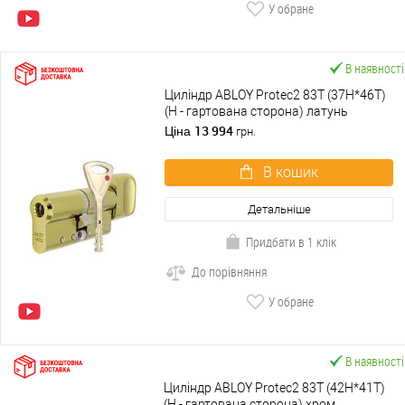
У обране
В наявності
Циліндр ABLOY Protec2 83T (37H*46T)
(H - гартована сторона) латунь
полірована
13 994
Ціна
грн.
В кошик
Детальніше
Придбати в 1 клік
До порівняння
У обране
В наявності
Циліндр ABLOY Protec2 83T (42H*41T)
(H - гартована сторона) хром