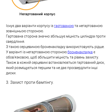
Існує два варіанти корпусу із
гартованою
та негартованою
зовнішньою стороною.
Гартована сторона значно збільшує міцність циліндра проти
свердління.
З такою серцевиною броненакладку використовують рідше.
У варіанті із негартованою стороною
броненакладка
є
обов'язковою, щоб збільшити міцність та рівень захисту.
Також в кожній серцевині встановлюється гартований диск,
який розміщується першим та не дає просвердлити інші
диски.
3. Захист проти бампінгу.