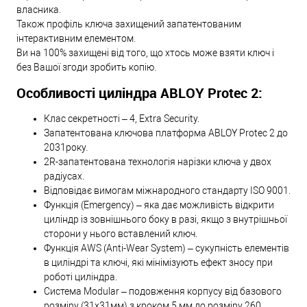
власника.
Також профіль ключа захищений запатентованим
інтерактивним елементом.
Ви на 100% захищені від того, що хтось може взяти ключ і
без Вашої згоди зробить копію.
Особливості циліндра ABLOY Protec 2:
Клас секретності – 4, Extra Security.
Запатентована ключова платформа ABLOY Protec 2 до
2031року.
2R-запатентована технологія нарізки ключа у двох
радіусах.
Відповідає вимогам міжнародного стандарту ISO 9001.
Функція (Emergency) – яка дає можливість відкрити
циліндр із зовнішнього боку в разі, якщо з внутрішньої
сторони у нього вставлений ключ.
Функція AWS (Anti-Wear System) – сукупність елементів
в циліндрі та ключі, які мінімізують ефект зносу при
роботі циліндра.
Система Modular – подовження корпусу від базового
розміру (31х31мм) з кроком 5 мм до розміру 260