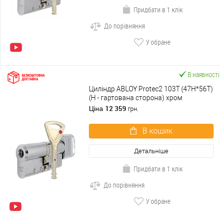
Придбати в 1 клік
До порівняння
У обране
В наявності
Циліндр ABLOY Protec2 103T (47H*56T)
(H - гартована сторона) хром
полірований
12 359
Ціна
грн.
В кошик
Детальніше
Придбати в 1 клік
До порівняння
У обране