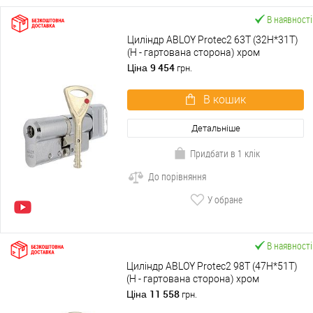
В наявності
Циліндр ABLOY Protec2 63T (32H*31T)
(H - гартована сторона) хром
полірований
9 454
Ціна
грн.
В кошик
Детальніше
Придбати в 1 клік
До порівняння
У обране
В наявності
Циліндр ABLOY Protec2 98T (47H*51T)
(H - гартована сторона) хром
полірований
11 558
Ціна
грн.