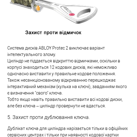
Система дисків ABLOY Protec 2 виключає варіант
інтелектуального злому.
Циліндр не піддається відкриттю відмичками, оскільки в
корпусі знаходиться 12 кодових дисків, які неможливо
одночасно виставити у правильне кодове положення.
Також несанкціонованому відкриванню перешкоджає
інтерактивний механізм (кулька на ключі), завданням якого
є визначення "свого" ключа.
Тобто якщо навіть правильно виставити всі кодові диски,
але без ключа – циліндр провернути не вдасться.
5. Захист проти дублювання ключа.
Дублікат ключа для циліндра нарізається тільки в офіційних
сервісних центрах і тільки при наявності кодової картки