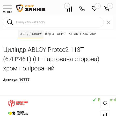
0
0
МЕНЮ
Інтернет магазин замків
ОГЛЯД ТОВАРУ
ВІДЕО
Каталог товарів ⭐
ОПИС
ХАРАКТЕРИСТИКИ
Серцевини (личинк
•
•
Циліндр ABLOY Protec2 113T
(67Н*46T) (Н - гартована сторона)
хром полірований
Артикул:
19777
В наявності