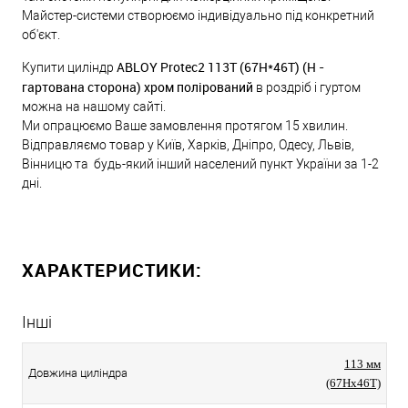
Майстер-системи створюємо індивідуально під конкретний
об'єкт.
ABLOY Protec2 113T (67Н*46Т) (Н -
Купити циліндр
гартована сторона) хром полірований
в роздріб і гуртом
можна на нашому сайті.
Ми опрацюємо Ваше замовлення протягом 15 хвилин.
Відправляємо товар у Київ, Харків, Дніпро, Одесу, Львів,
Вінницю та будь-який інший населений пункт України за 1-2
дні.
ХАРАКТЕРИСТИКИ:
Інші
113 мм
Довжина циліндра
(67Hx46T)