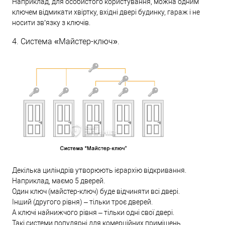
Наприклад, для особистого користування, можна одним
ключем відмикати хвіртку, вхідні двері будинку, гараж і не
носити зв’язку з ключів.
4. Система «Майстер-ключ».
Декілька циліндрів утворюють ієрархію відкривання.
Наприклад, маємо 5 дверей.
Один ключ (майстер-ключ) буде відчиняти всі двері.
Інший (другого рівня) – тільки троє дверей.
А ключі найнижчого рівня – тільки одні свої двері.
Такі системи популярні для комерційних приміщень.