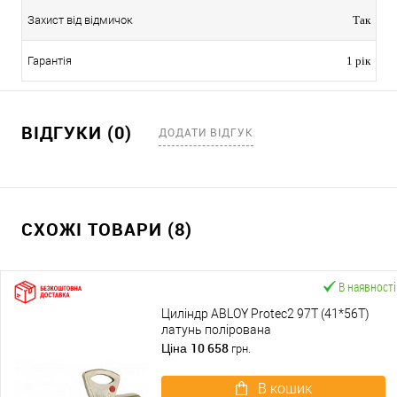
Захист від відмичок
Так
Гарантія
1 рік
ВІДГУКИ (0)
ДОДАТИ ВІДГУК
СХОЖІ ТОВАРИ (8)
В наявності
Циліндр ABLOY Protec2 97T (41*56T)
латунь полірована
10 658
Ціна
грн.
В кошик