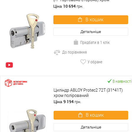
полірований
10 694
Ціна
грн.
В кошик
Детальніше
Придбати в 1 клік
До порівняння
У обране
В наявності
Циліндр ABLOY Protec2 72T (31*41T)
хром полірований
9 194
Ціна
грн.
В кошик
Детальніше