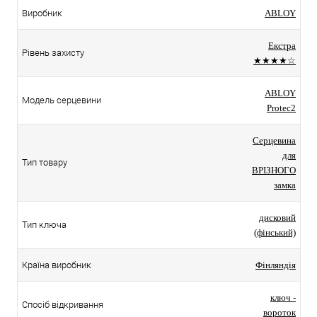
Виробник
ABLOY
Екстра
Рівень захисту
★★★★☆
ABLOY
Модель серцевини
Protec2
Серцевина
для
Тип товару
ВРІЗНОГО
замка
дисковий
Тип ключа
(фінський)
Країна виробник
Фінляндія
ключ -
Спосіб відкривання
вороток