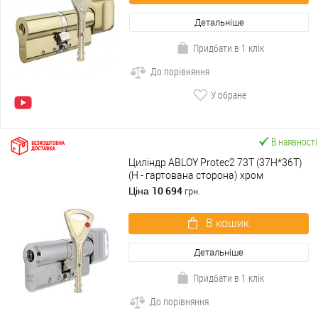
Детальніше
Придбати в 1 клік
До порівняння
У обране
В наявності
Циліндр ABLOY Protec2 73T (37H*36T)
(H - гартована сторона) хром
полірований
10 694
Ціна
грн.
В кошик
Детальніше
Придбати в 1 клік
До порівняння