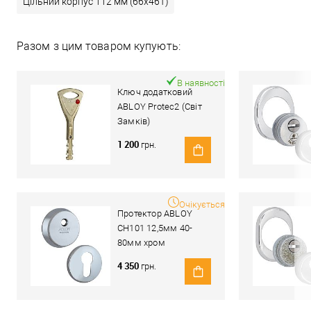
Цільний корпус 112 мм (66x46T)
Разом з цим товаром купують:
В наявності
Ключ додатковий
ABLOY Protec2 (Світ
Замків)
1 200
грн.
Очікується
Протектор ABLOY
CH101 12,5мм 40-
80мм хром
полірований
4 350
грн.