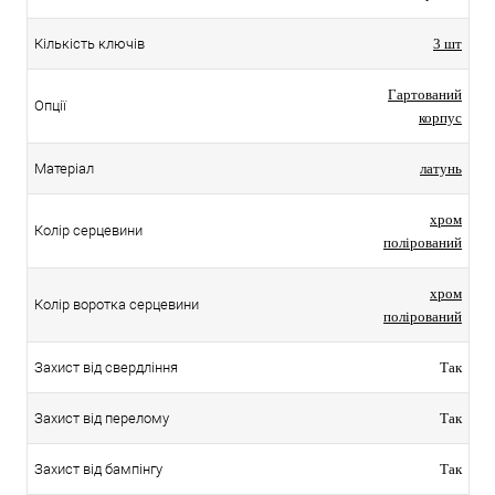
Кількість ключів
3 шт
Гартований
Опції
корпус
Матеріал
латунь
хром
Колір серцевини
полірований
хром
Колір воротка серцевини
полірований
Захист від свердління
Так
Захист від перелому
Так
Захист від бампінгу
Так