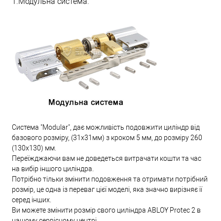
1.Модульна система.
Система "Modular", дає можливість подовжити циліндр від
базового розміру, (31х31мм) з кроком 5 мм, до розміру 260
(130х130) мм.
Переїжджаючи вам не доведеться витрачати кошти та час
на вибір іншого циліндра.
Потрібно тільки змінити подовження та отримати потрібний
розмір, це одна із переваг цієї моделі, яка значно вирізняє її
серед інших.
Ви можете змінити розмір свого циліндра ABLOY Protec 2 в
нашому сервісному центрі.