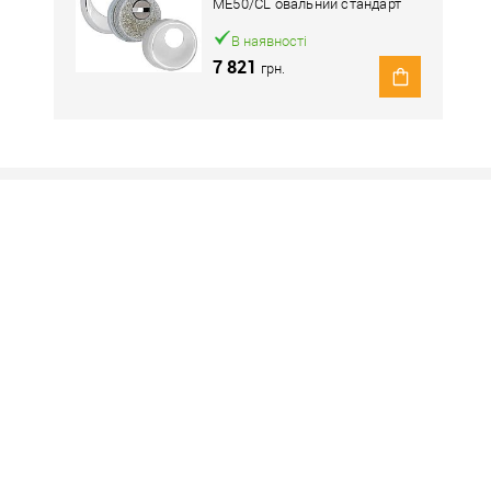
ME50/CL овальний стандарт
хром полірований
В наявності
7 821
грн.
Наявність в роздрібних магазинах уточн
Знайшли деше
Знизимо 
Купити в 1 клік
ей товар. Деталі запитуйте у менеджера.