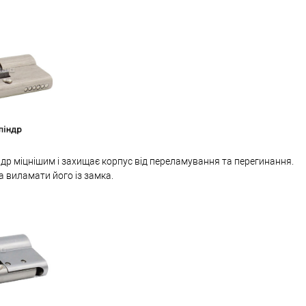
др міцнішим і захищає корпус від переламування та перегинання.
а виламати його із замка.