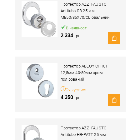
Протектор AZZI FAUSTO
Antitubo SB 25 мм
ME50/85X70/CL овальний
широкий хром полірований
В наявності
2 334
грн.
Протектор ABLOY CH101
12,5мм 40-80мм хром
полірований
Очікується
4 350
грн.
Протектор AZZI FAUSTO
Antitubo HB-PATT 25 мм