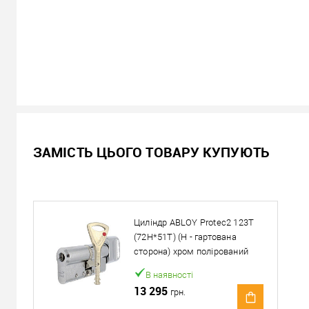
В наявності
ЗАМІСТЬ ЦЬОГО ТОВАРУ КУПУЮТЬ
11 795
Ціна
грн.
Кількість:
Циліндр ABLOY Protec2 123T
У кошик
(72H*51T) (H - гартована
сторона) хром полірований
Можемо встановити ц
В наявності
13 295
грн.