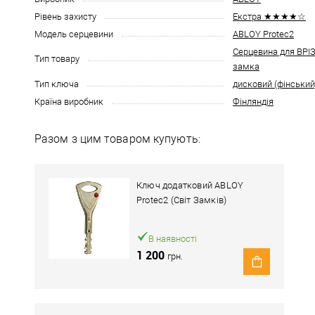
Рівень захисту
Екстра ★★★★☆
Модель серцевини
ABLOY Protec2
Серцевина для ВР
Тип товару
замка
Тип ключа
дисковий (фінський
Країна виробник
Фінляндія
Разом з цим товаром купують:
Ключ додатковий ABLOY
Protec2 (Світ Замків)
В наявності
1 200
грн.