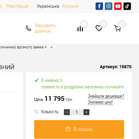
д
Реєстрація
Українська
Русский
0
0
0
Замовити
дзвінок
•
личинки) врізного замка ⚡️
аний
Артикул:
19870
В наявності
Наявність в роздрібних магазинах уточнюйте
Знайшли дешевше?
11 795
Ціна
грн.
Знизимо ціну!
Кількість:
В кошик