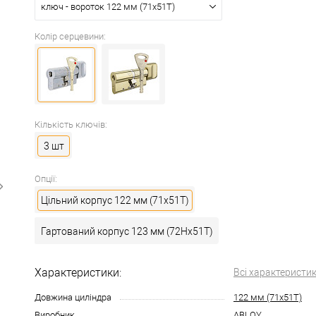
ключ - вороток 122 мм (71x51T)
Колір серцевини:
Кількість ключів:
3 шт
Опції:
Цільний корпус 122 мм (71x51T)
Гартований корпус 123 мм (72Hx51T)
Характеристики:
Всі характеристи
Довжина циліндра
122 мм (71x51T)
Виробник
ABLOY