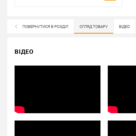
Доставка
Доставка серцевин від 4000 грн здійснюється безкошто
«Новою Поштою» по Україні
ПОВЕРНУТИСЯ В РОЗДІЛ
ОГЛЯД ТОВАРУ
ВІДЕО
Самовивіз
ВСІ БРЕНДИ ДАНОЇ КАТЕГОРІЇ
Мінімальна сума замовлення 400 грн
ВІДЕО
Доставка накладеним платежем від 400 грн
Відправити посилання другу