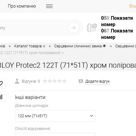
Про компанію
Вхі
0
5
0
Показати
номер
0
6
7
Показати
номер
•
•
•
ків
Каталог товарів ⭐
Серцевини (личинки) замка 🌟
Серцевини (
c2 122T (71*51T) хром полірований ⭐
LOY Protec2 122T (71*51T) хром поліров
Відгуків: 0
Додати відгук
Інші варіанти:
Довжина циліндра:
122 мм (71x51T)
Спосіб відкривання: