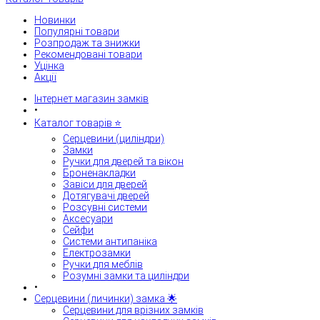
Новинки
Популярні товари
Розпродаж та знижки
Рекомендовані товари
Уцінка
Акції
Інтернет магазин замків
•
Каталог товарів ⭐
Серцевини (циліндри)
Замки
Ручки для дверей та вікон
Броненакладки
Завіси для дверей
Дотягувачі дверей
Розсувні системи
Аксесуари
Сейфи
Системи антипаніка
Електрозамки
Ручки для меблів
Розумні замки та циліндри
•
Серцевини (личинки) замка 🌟
Серцевини для врізних замків