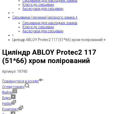
Серцевини для накладних замків
Ключі до серцевин
Аксесуари для серцевин
•
Серцевини (личинки) врізного замка ⚡️
Серцевини для накладних замків
Ключі до серцевин
Аксесуари для серцевин
•
Циліндр ABLOY Protec2 117 (51*66) хром полірований ⭐
Циліндр ABLOY Protec2 117
(51*66) хром полірований
Артикул:
19790
Повернутися в розділ
Огляд товару
Файли
Відео
Набір
Комплект