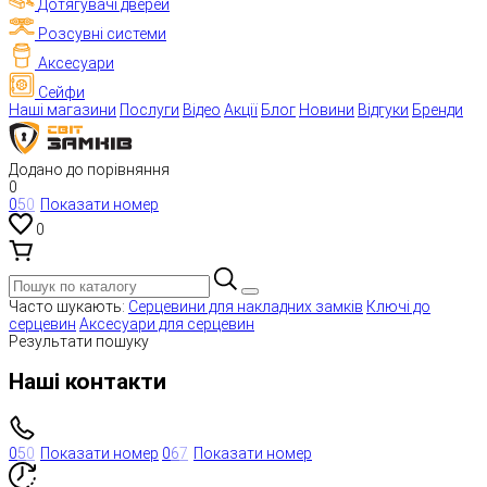
Дотягувачі дверей
Розсувні системи
Аксесуари
Сейфи
Наші магазини
Послуги
Відео
Акції
Блог
Новини
Відгуки
Бренди
Додано до порівняння
0
0
5
0
Показати номер
0
Часто шукають:
Серцевини для накладних замків
Ключі до
серцевин
Аксесуари для серцевин
Результати пошуку
Наші контакти
0
5
0
Показати номер
0
6
7
Показати номер