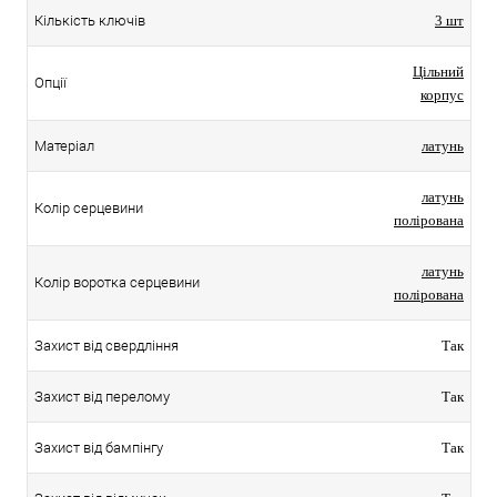
Кількість ключів
3 шт
Цільний
Опції
корпус
Матеріал
латунь
латунь
Колір серцевини
полірована
латунь
Колір воротка серцевини
полірована
Захист від свердління
Так
Захист від перелому
Так
Захист від бампінгу
Так