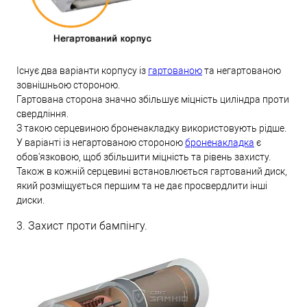
Існує два варіанти корпусу із
гартованою
та негартованою
зовнішньою стороною.
Гартована сторона значно збільшує міцність циліндра проти
свердління.
З такою серцевиною броненакладку використовують рідше.
У варіанті із негартованою стороною
броненакладка
є
обов'язковою, щоб збільшити міцність та рівень захисту.
Також в кожній серцевині встановлюється гартований диск,
який розміщується першим та не дає просвердлити інші
диски.
3. Захист проти бампінгу.