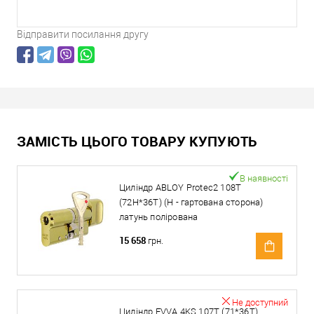
Відправити посилання другу
ЗАМІСТЬ ЦЬОГО ТОВАРУ КУПУЮТЬ
В наявності
Циліндр ABLOY Protec2 108T
(72H*36T) (H - гартована сторона)
латунь полірована
15 658
грн.
Не доступний
Циліндр EVVA 4KS 107T (71*36T)