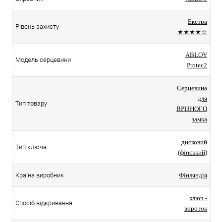
Екстра
Рівень захисту
★★★★☆
ABLOY
Модель серцевини
Protec2
Серцевина
для
Тип товару
ВРІЗНОГО
замка
дисковий
Тип ключа
(фінський)
Країна виробник
Фінляндія
ключ -
Спосіб відкривання
вороток