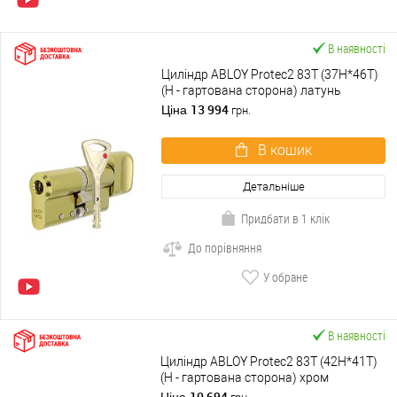
В наявності
Циліндр ABLOY Protec2 83T (37H*46T)
(H - гартована сторона) латунь
полірована
13 994
Ціна
грн.
В кошик
Детальніше
Придбати в 1 клік
До порівняння
У обране
В наявності
Циліндр ABLOY Protec2 83T (42H*41T)
(H - гартована сторона) хром
полірований
10 694
Ціна