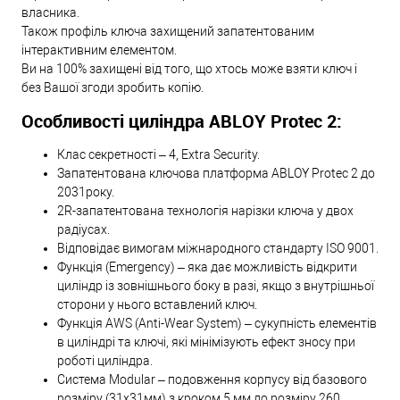
власника.
Також профіль ключа захищений запатентованим
інтерактивним елементом.
Ви на 100% захищені від того, що хтось може взяти ключ і
без Вашої згоди зробить копію.
Особливості циліндра ABLOY Protec 2:
Клас секретності – 4, Extra Security.
Запатентована ключова платформа ABLOY Protec 2 до
2031року.
2R-запатентована технологія нарізки ключа у двох
радіусах.
Відповідає вимогам міжнародного стандарту ISO 9001.
Функція (Emergency) – яка дає можливість відкрити
циліндр із зовнішнього боку в разі, якщо з внутрішньої
сторони у нього вставлений ключ.
Функція AWS (Anti-Wear System) – сукупність елементів
в циліндрі та ключі, які мінімізують ефект зносу при
роботі циліндра.
Система Modular – подовження корпусу від базового
розміру (31х31мм) з кроком 5 мм до розміру 260