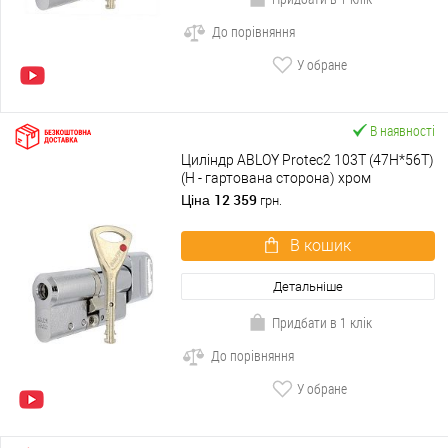
До порівняння
У обране
В наявності
Циліндр ABLOY Protec2 103T (47H*56T)
(H - гартована сторона) хром
полірований
12 359
Ціна
грн.
В кошик
Детальніше
Придбати в 1 клік
До порівняння
У обране