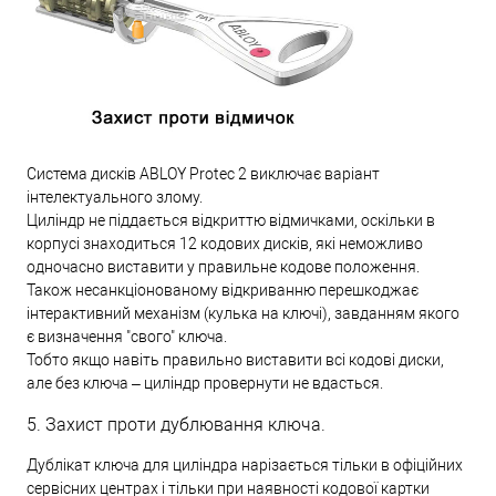
Система дисків ABLOY Protec 2 виключає варіант
інтелектуального злому.
Циліндр не піддається відкриттю відмичками, оскільки в
корпусі знаходиться 12 кодових дисків, які неможливо
одночасно виставити у правильне кодове положення.
Також несанкціонованому відкриванню перешкоджає
інтерактивний механізм (кулька на ключі), завданням якого
є визначення "свого" ключа.
Тобто якщо навіть правильно виставити всі кодові диски,
але без ключа – циліндр провернути не вдасться.
5. Захист проти дублювання ключа.
Дублікат ключа для циліндра нарізається тільки в офіційних
сервісних центрах і тільки при наявності кодової картки