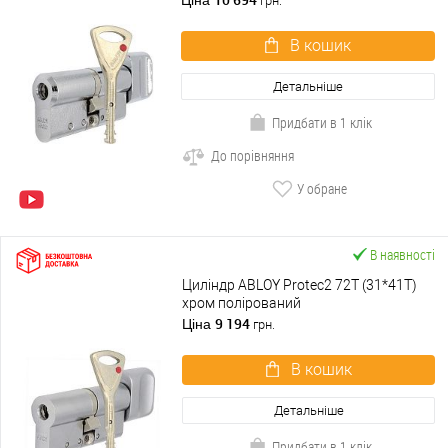
грн.
В кошик
Детальніше
Придбати в 1 клік
До порівняння
У обране
В наявності
Циліндр ABLOY Protec2 72T (31*41T)
хром полірований
9 194
Ціна
грн.
В кошик
Детальніше
Придбати в 1 клік