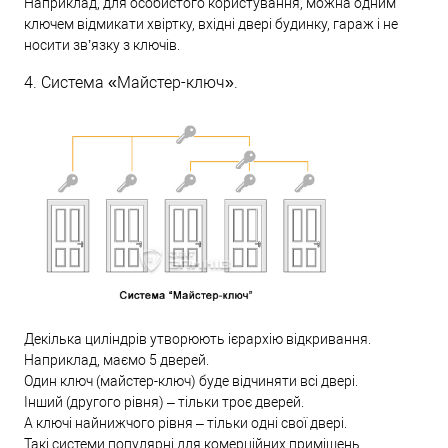
Наприклад, для особистого користування, можна одним
ключем відмикати хвіртку, вхідні двері будинку, гараж і не
носити зв’язку з ключів.
4. Система «Майстер-ключ».
Декілька циліндрів утворюють ієрархію відкривання.
Наприклад, маємо 5 дверей.
Один ключ (майстер-ключ) буде відчиняти всі двері.
Інший (другого рівня) – тільки троє дверей.
А ключі найнижчого рівня – тільки одні свої двері.
Такі системи популярні для комерційних приміщень.