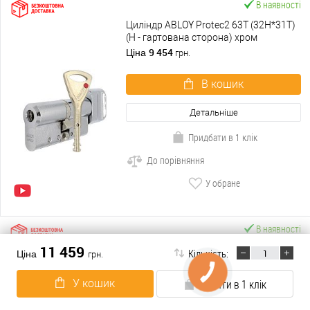
В наявності
Циліндр ABLOY Protec2 63T (32H*31T)
(H - гартована сторона) хром
полірований
9 454
Ціна
грн.
В кошик
Детальніше
Придбати в 1 клік
До порівняння
У обране
В наявності
11 459
Циліндр ABLOY Protec2 98T (47H*51T)
Кількість:
Ціна
грн.
(H - гартована сторона) хром
полірований
11 558
Ціна
грн.
У кошик
Купити в 1 клік
В кошик