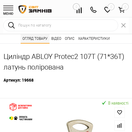
0
0
МЕНЮ
Інтернет магазин замків
ОГЛЯД ТОВАРУ
ВІДЕО
Каталог товарів ⭐
ОПИС
ХАРАКТЕРИСТИКИ
Серцевини (личинк
•
•
Циліндр ABLOY Protec2 107T (71*36T)
латунь полірована
Артикул:
19668
В наявності