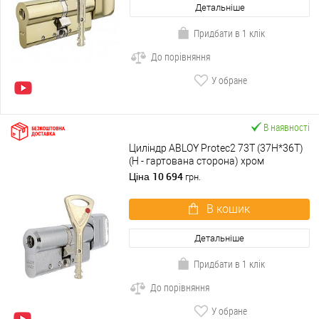
Детальніше
Придбати в 1 клік
До порівняння
У обране
В наявності
Циліндр ABLOY Protec2 73T (37H*36T)
(H - гартована сторона) хром
полірований
10 694
Ціна
грн.
В кошик
Детальніше
Придбати в 1 клік
До порівняння
У обране