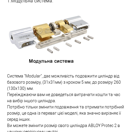
1.Модульна система.
Система "Modular", дає можливість подовжити циліндр від
базового розміру, (31х31мм) з кроком 5 мм, до розміру 260
(130х130) мм.
Переїжджаючи вам не доведеться витрачати кошти та час
на вибір іншого циліндра.
Потрібно тільки змінити подовження та отримати потрібний
розмір, це одна із переваг цієї моделі, яка значно вирізняє її
серед інших.
Ви можете змінити розмір свого циліндра ABLOY Protec 2 в
нашому сервісному центрі.