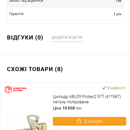
Захист від відмичок
Так
Гарантія
1 рік
ВІДГУКИ (0)
ДОДАТИ ВІДГУК
СХОЖІ ТОВАРИ (8)
В наявності
Циліндр ABLOY Protec2 97T (41*56T)
латунь полірована
10 658
Ціна
грн.
В кошик