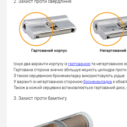
2. Захист проти свердління.
Існує два варіанти корпусу із
гартованою
та негартованою з
Гартована сторона значно збільшує міцність циліндра проти
З такою серцевиною броненакладку використовують рідше.
У варіанті із негартованою стороною
броненакладка
є обов'
Також в кожній серцевині встановлюється гартований диск, 
3. Захист проти бампінгу.