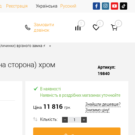
д
Реєстрація
Українська
Русский
0
0
0
Замовити
дзвінок
•
личинки) врізного замка ⚡️
на сторона) хром
Артикул:
19840
В наявності
Наявність в роздрібних магазинах уточнюйте
Знайшли дешевше?
11 816
Ціна
грн.
Знизимо ціну!
Кількість: