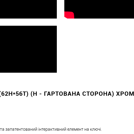
Оплата
вно
(62H*56T) (H - ГАРТОВАНА СТОРОНА) ХРО
 та запатентований інтерактивний елемент на ключі.