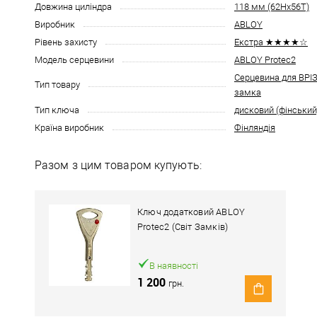
Довжина циліндра
118 мм (62Hx56T)
Виробник
ABLOY
Рівень захисту
Екстра ★★★★☆
Модель серцевини
ABLOY Protec2
Серцевина для ВР
Тип товару
замка
Тип ключа
дисковий (фінський
Країна виробник
Фінляндія
Разом з цим товаром купують:
Ключ додатковий ABLOY
Protec2 (Світ Замків)
В наявності
1 200
грн.