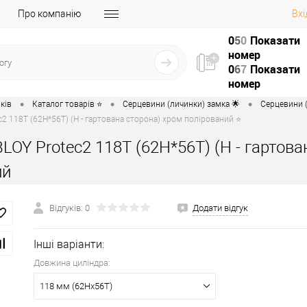
Про компанію
Вхі
0
5
0
Показати
номер
0
6
7
Показати
номер
•
•
•
ків
Каталог товарів ⭐
Серцевини (личинки) замка 🌟
Серцевини (
2 118T (62H*56T) (H - гартована сторона) хром полірований ⭐
LOY Protec2 118T (62H*56T) (H - гартова
ий
Відгуків: 0
Додати відгук
Інші варіанти:
Довжина циліндра:
118 мм (62Hx56T)