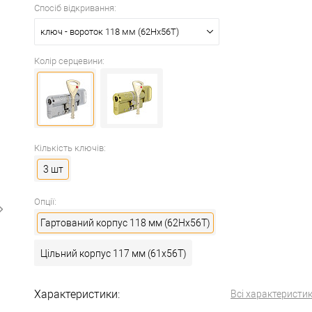
Спосіб відкривання:
ключ - вороток 118 мм (62Hx56T)
Колір серцевини:
Кількість ключів:
3 шт
Опції:
Гартований корпус 118 мм (62Hx56T)
Цільний корпус 117 мм (61x56T)
Характеристики:
Всі характеристи