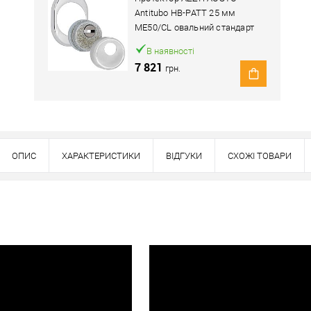
Antitubo HB-PATT 25 мм
ME50/CL овальний стандарт
хром полірований
В наявності
7 821
грн.
ОПИС
ХАРАКТЕРИСТИКИ
ВІДГУКИ
СХОЖІ ТОВАРИ
Наявність в роздрібних магазинах уточн
Знайшли деше
Знизимо 
Купити в 1 клік
ей товар. Деталі запитуйте у менеджера.