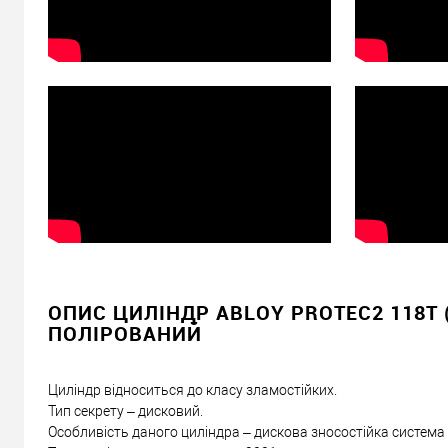
Доставка
Доставка серцевин від 4000 грн здійснюється безкошто
«Новою Поштою» по Україні
Самовивіз
Мінімальна сума замовлення 400 грн
Доставка накладеним платежем від 400 грн
Відправити посилання другу
ОПИС ЦИЛІНДР ABLOY PROTEC2 118T 
ПОЛІРОВАНИЙ
Циліндр відноситься до класу зламостійких.
Тип секрету – дисковий.
Особливість даного циліндра – дискова зносостійка система