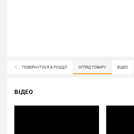
В наявності
ПОВЕРНУТИСЯ В РОЗДІЛ
ОГЛЯД ТОВАРУ
ВІДЕО
ВСІ БРЕНДИ ДАНОЇ КАТЕГОРІЇ
11 816
Ціна
грн.
ВІДЕО
Кількість:
У кошик
Можемо встановити ц