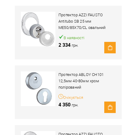
Протектор AZZI FAUSTO
Antitubo SB 25 мм
ME50/85X70/CL овальний
широкий хром полірований
В наявності
2 334
грн.
Протектор ABLOY CH101
12,5мм 40-80мм хром
полірований
Очікується
4 350
грн.
Протектор AZZI FAUSTO