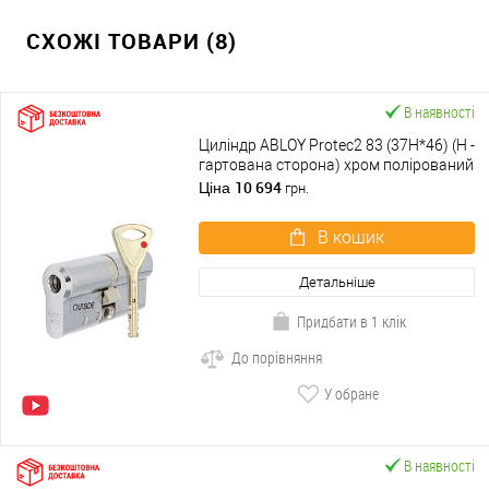
СХОЖІ ТОВАРИ (8)
В наявності
Циліндр ABLOY Protec2 83 (37H*46) (H -
гартована сторона) хром полірований
10 694
Ціна
грн.
В кошик
Детальніше
Придбати в 1 клік
До порівняння
У обране
В наявності