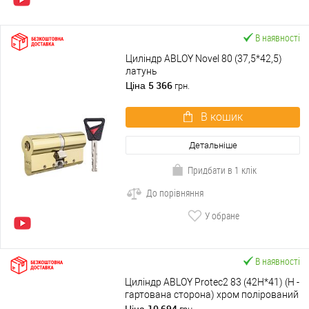
В наявності
Циліндр ABLOY Novel 80 (37,5*42,5)
латунь
5 366
Ціна
грн.
В кошик
Детальніше
Придбати в 1 клік
До порівняння
У обране
В наявності
Циліндр ABLOY Protec2 83 (42H*41) (H -
гартована сторона) хром полірований
10 694
Ціна