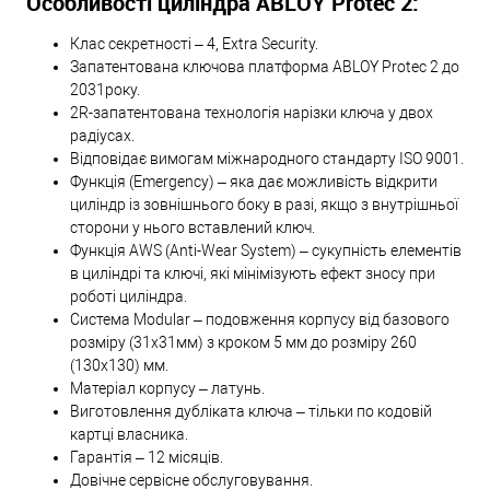
Особливості циліндра ABLOY Protec 2:
Клас секретності – 4, Extra Security.
Запатентована ключова платформа ABLOY Protec 2 до
2031року.
2R-запатентована технологія нарізки ключа у двох
радіусах.
Відповідає вимогам міжнародного стандарту ISO 9001.
Функція (Emergency) – яка дає можливість відкрити
циліндр із зовнішнього боку в разі, якщо з внутрішньої
сторони у нього вставлений ключ.
Функція AWS (Anti-Wear System) – сукупність елементів
в циліндрі та ключі, які мінімізують ефект зносу при
роботі циліндра.
Система Modular – подовження корпусу від базового
розміру (31х31мм) з кроком 5 мм до розміру 260
(130х130) мм.
Матеріал корпусу – латунь.
Виготовлення дубліката ключа – тільки по кодовій
картці власника.
Гарантія – 12 місяців.
Довічне сервісне обслуговування.