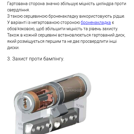
Гартована сторона значно збільшує міцність циліндра проти
свердління.
З такою серцевиною броненакладку використовують рідше.
У варіанті із негартованою стороною
броненакладка
є
обов'язковою, щоб збільшити міцність та рівень захисту.
Також в кожній серцевині встановлюється гартований диск,
який розміщується першим та не дає просвердлити інші
диски.
3. Захист проти бампінгу.