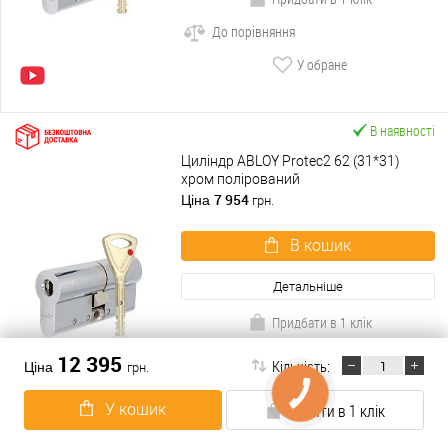
До порівняння
У обране
В наявності
Циліндр ABLOY Protec2 62 (31*31)
хром полірований
7 954
Ціна
грн.
В кошик
Детальніше
Придбати в 1 клік
До порівняння
12 395
Кількість:
Ціна
грн.
У обране
КНОПКА
ЗВ'ЯЗКУ
У кошик
Купити в 1 клік