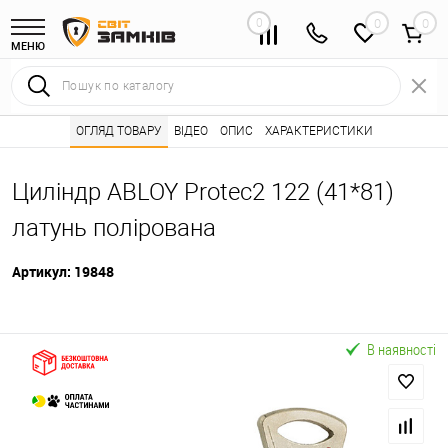
0
0
МЕНЮ
Інтернет магазин замків
ОГЛЯД ТОВАРУ
ВІДЕО
Каталог товарів ⭐
ОПИС
ХАРАКТЕРИСТИКИ
Серцевини (личинк
•
•
Циліндр ABLOY Protec2 122 (41*81)
латунь полірована
Артикул:
19848
В наявності