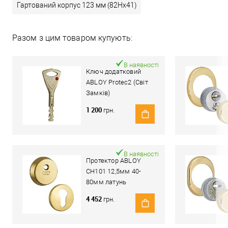
Гартований корпус 123 мм (82Hx41)
Разом з цим товаром купують:
В наявності
Ключ додатковий
ABLOY Protec2 (Світ
Замків)
1 200
грн.
В наявності
Протектор ABLOY
CH101 12,5мм 40-
80мм латунь
полірована
4 452
грн.