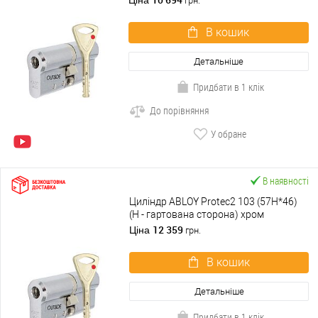
грн.
В кошик
Детальніше
Придбати в 1 клік
До порівняння
У обране
В наявності
Циліндр ABLOY Protec2 103 (57H*46)
(H - гартована сторона) хром
полірований
12 359
Ціна
грн.
В кошик
Детальніше
Придбати в 1 клік