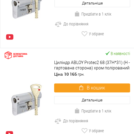
Детальніше
Придбати в 1 клік
До порівняння
У обране
В наявності
Циліндр ABLOY Protec2 68 (37H*31) (H -
гартована сторона) хром полірований
10 165
Ціна
грн.
В кошик
Детальніше
Придбати в 1 клік
До порівняння
У обране