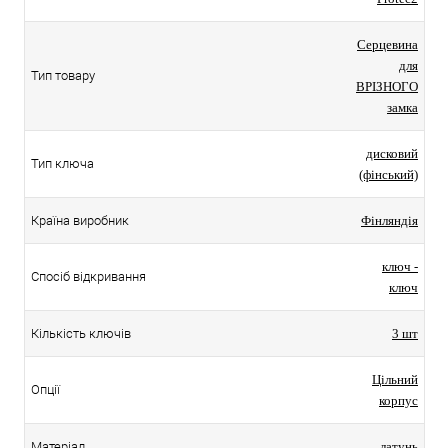
Серцевина
для
Тип товару
ВРІЗНОГО
замка
дисковий
Тип ключа
(фінський)
Країна виробник
Фінляндія
ключ -
Спосіб відкривання
ключ
Кількість ключів
3 шт
Цільний
Опції
корпус
Матеріал
латунь