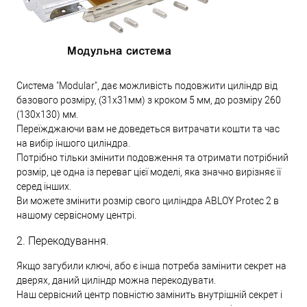
Система "Modular", дає можливість подовжити циліндр від
базового розміру, (31х31мм) з кроком 5 мм, до розміру 260
(130х130) мм.
Переїжджаючи вам не доведеться витрачати кошти та час
на вибір іншого циліндра.
Потрібно тільки змінити подовження та отримати потрібний
розмір, це одна із переваг цієї моделі, яка значно вирізняє її
серед інших.
Ви можете змінити розмір свого циліндра ABLOY Protec 2 в
нашому сервісному центрі.
2. Перекодування.
Якщо загубили ключі, або є інша потреба замінити секрет на
дверях, даний циліндр можна перекодувати.
Наш сервісний центр повністю замінить внутрішній секрет і