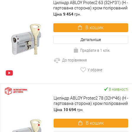
Циліндр ABLOY Protec2 63 (32H*31) (H -
гартована сторона) хром полірований
9 454
Ціна
грн.
В кошик
Детальніше
Придбати в 1 клік
До порівняння
У обране
В наявності
Циліндр ABLOY Protec2 78 (32H*46) (H -
гартована сторона) хром полірований
10 694
Ціна
грн.
В кошик