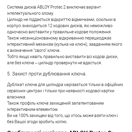
Система дисків ABLOY Protec 2 виключає варіант
інтелектуального злому.
Циліндр не піддається відкриттю відмичками, оскільки в
корпусі знаходиться 12 кодових дисків, які неможливо
одночасно виставити у правильне кодове положення.
Також несанкціонованому відкриванню перешкоджає
інтерактивний механізм (кулька на ключі), завданням якого
є визначення "свого" ключа.
Тобто якщо навіть правильно виставити всі кодові диски,
але без ключа – циліндр провернути не вдасться.
5. Захист проти дублювання ключа.
Дублікат ключа для циліндра нарізається тільки в офіційних
сервісних центрах і тільки при наявності кодової картки
власника.
Також профіль ключа захищений запатентованим
інтерактивним елементом.
Ви на 100% захищені від того, що хтось може взяти ключ і
без Вашої згоди зробить копію.