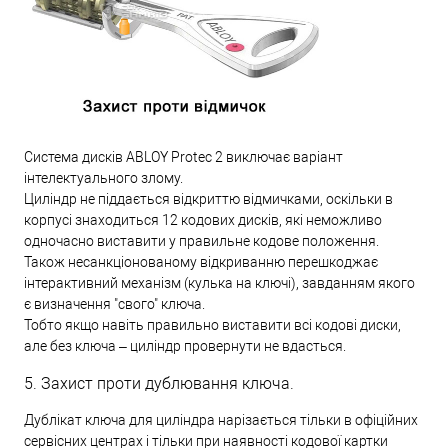
Система дисків ABLOY Protec 2 виключає варіант
інтелектуального злому.
Циліндр не піддається відкриттю відмичками, оскільки в
корпусі знаходиться 12 кодових дисків, які неможливо
одночасно виставити у правильне кодове положення.
Також несанкціонованому відкриванню перешкоджає
інтерактивний механізм (кулька на ключі), завданням якого
є визначення "свого" ключа.
Тобто якщо навіть правильно виставити всі кодові диски,
але без ключа – циліндр провернути не вдасться.
5. Захист проти дублювання ключа.
Дублікат ключа для циліндра нарізається тільки в офіційних
сервісних центрах і тільки при наявності кодової картки