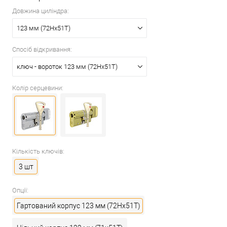
Довжина циліндра:
123 мм (72Hx51T)
Спосіб відкривання:
ключ - вороток 123 мм (72Hx51T)
Колір серцевини:
Кількість ключів:
3 шт
Опції:
Гартований корпус 123 мм (72Hx51T)