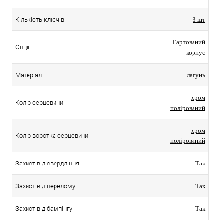
Кількість ключів
3 шт
Гартований
Опції
корпус
Матеріал
латунь
хром
Колір серцевини
полірований
хром
Колір воротка серцевини
полірований
Захист від свердління
Так
Захист від перелому
Так
Захист від бампінгу
Так