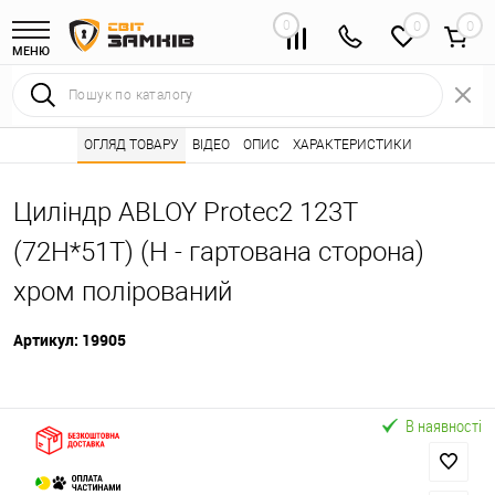
0
0
МЕНЮ
Інтернет магазин замків
ОГЛЯД ТОВАРУ
ВІДЕО
Каталог товарів ⭐
ОПИС
ХАРАКТЕРИСТИКИ
Серцевини (личинк
•
•
Циліндр ABLOY Protec2 123T
(72H*51T) (H - гартована сторона)
хром полірований
Артикул:
19905
В наявності