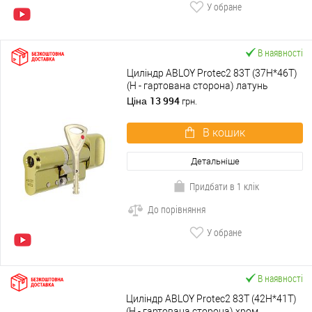
У обране
В наявності
Циліндр ABLOY Protec2 83T (37H*46T)
(H - гартована сторона) латунь
полірована
13 994
Ціна
грн.
В кошик
Детальніше
Придбати в 1 клік
До порівняння
У обране
В наявності
Циліндр ABLOY Protec2 83T (42H*41T)
(H - гартована сторона) хром