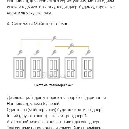
Наприклад, для особистого користування, можна одним
ключем відмикати хвіртку, вхідні двері будинку, гараж і не
носити зв’язку з ключів.
4. Система «Майстер-ключ».
Декілька циліндрів утворюють ієрархію відкривання.
Наприклад, маємо 5 дверей.
Один ключ (майстер-ключ) буде відчиняти всі двері.
Інший (другого рівня) – тільки троє дверей.
А ключі найнижчого рівня – тільки одні свої двері.
Такі системи популярні для комерційних приміщень.