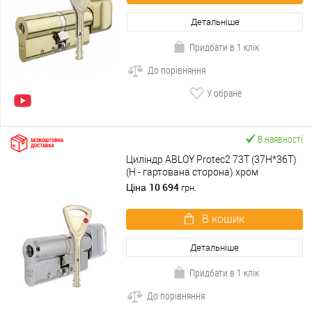
Детальніше
Придбати в 1 клік
До порівняння
У обране
В наявності
Циліндр ABLOY Protec2 73T (37H*36T)
(H - гартована сторона) хром
полірований
10 694
Ціна
грн.
В кошик
Детальніше
Придбати в 1 клік
До порівняння