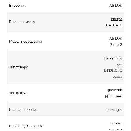
Виробник
ABLOY
Екстра
Рівень захисту
★★★★☆
ABLOY
Модель серцевини
Protec2
Серцевина
для
Тип товару
ВРІЗНОГО
замка
дисковий
Тип ключа
(фінський)
Країна виробник
Фінляндія
ключ -
Спосіб відкривання
вороток