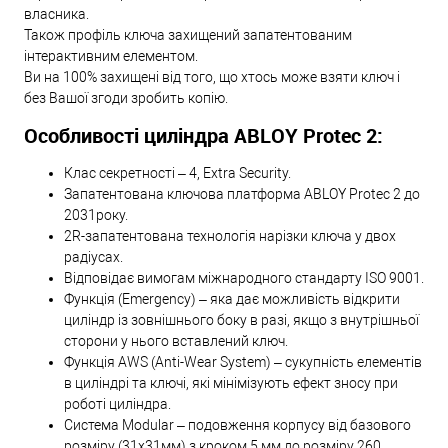
власника.
Також профіль ключа захищений запатентованим
інтерактивним елементом.
Ви на 100% захищені від того, що хтось може взяти ключ і
без Вашої згоди зробить копію.
Особливості циліндра ABLOY Protec 2:
Клас секретності – 4, Extra Security.
Запатентована ключова платформа ABLOY Protec 2 до
2031року.
2R-запатентована технологія нарізки ключа у двох
радіусах.
Відповідає вимогам міжнародного стандарту ISO 9001.
Функція (Emergency) – яка дає можливість відкрити
циліндр із зовнішнього боку в разі, якщо з внутрішньої
сторони у нього вставлений ключ.
Функція AWS (Anti-Wear System) – сукупність елементів
в циліндрі та ключі, які мінімізують ефект зносу при
роботі циліндра.
Система Modular – подовження корпусу від базового
розміру (31х31мм) з кроком 5 мм до розміру 260