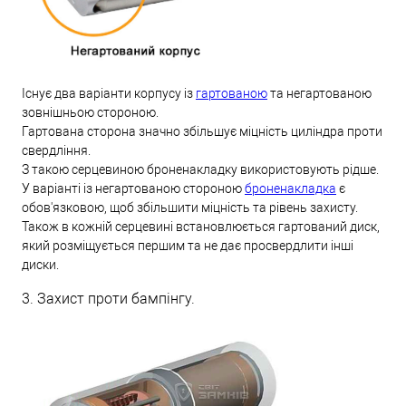
Існує два варіанти корпусу із
гартованою
та негартованою
зовнішньою стороною.
Гартована сторона значно збільшує міцність циліндра проти
свердління.
З такою серцевиною броненакладку використовують рідше.
У варіанті із негартованою стороною
броненакладка
є
обов'язковою, щоб збільшити міцність та рівень захисту.
Також в кожній серцевині встановлюється гартований диск,
який розміщується першим та не дає просвердлити інші
диски.
3. Захист проти бампінгу.