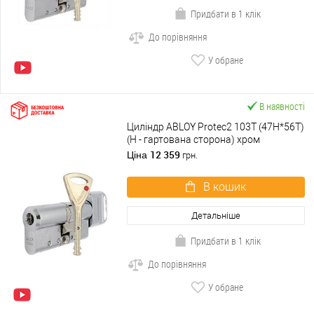
Придбати в 1 клік
До порівняння
У обране
В наявності
Циліндр ABLOY Protec2 103T (47H*56T)
(H - гартована сторона) хром
полірований
12 359
Ціна
грн.
В кошик
Детальніше
Придбати в 1 клік
До порівняння
У обране