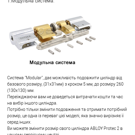
1.Модульна система.
Система "Modular", дає можливість подовжити циліндр від
базового розміру, (31х31мм) з кроком 5 мм, до розміру 260
(130х130) мм.
Переїжджаючи вам не доведеться витрачати кошти та час
на вибір іншого циліндра.
Потрібно тільки змінити подовження та отримати потрібний
розмір, це одна із переваг цієї моделі, яка значно вирізняє її
серед інших.
Ви можете змінити розмір свого циліндра ABLOY Protec 2 в
нашому сервісному центрі.