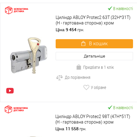
В наявності
Циліндр ABLOY Protec2 63T (32H*31T)
(H - гартована сторона) хром
полірований
9 454
Ціна
грн.
В кошик
Детальніше
Придбати в 1 клік
До порівняння
У обране
В наявності
Циліндр ABLOY Protec2 98T (47H*51T)
(H - гартована сторона) хром
полірований
11 558
Ціна
грн.