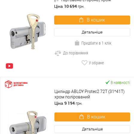
полірований
10 694
Ціна
грн.
В кошик
Детальніше
Придбати в 1 клік
До порівняння
У обране
В наявності
Циліндр ABLOY Protec2 72T (31*41T)
хром полірований
9 194
Ціна
грн.
В кошик
Детальніше