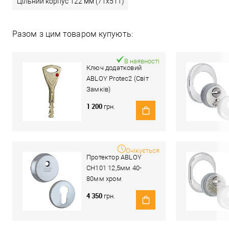
Цільний корпус 122 мм (71x51T)
Разом з цим товаром купують:
В наявності
Ключ додатковий
ABLOY Protec2 (Світ
Замків)
1 200
грн.
Очікується
Протектор ABLOY
CH101 12,5мм 40-
80мм хром
полірований
4 350
грн.