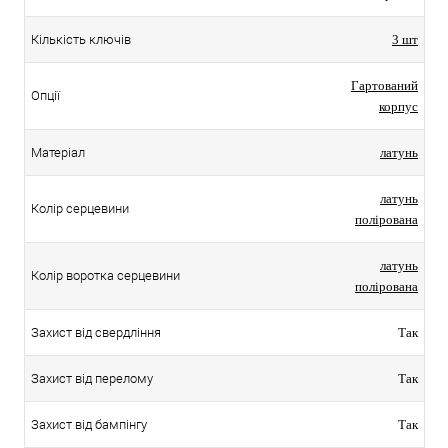
Кількість ключів
3 шт
Гартований
Опції
корпус
Матеріал
латунь
латунь
Колір серцевини
полірована
латунь
Колір воротка серцевини
полірована
Захист від свердління
Так
Захист від перелому
Так
Захист від бампінгу
Так