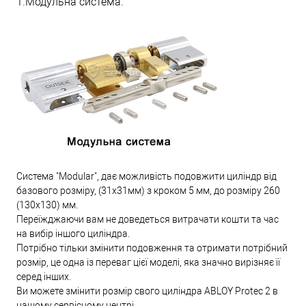
1.Модульна система.
Система "Modular", дає можливість подовжити циліндр від
базового розміру, (31х31мм) з кроком 5 мм, до розміру 260
(130х130) мм.
Переїжджаючи вам не доведеться витрачати кошти та час
на вибір іншого циліндра.
Потрібно тільки змінити подовження та отримати потрібний
розмір, це одна із переваг цієї моделі, яка значно вирізняє її
серед інших.
Ви можете змінити розмір свого циліндра ABLOY Protec 2 в
нашому сервісному центрі.