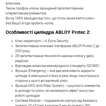
власника.
Також профіль ключа захищений запатентованим
інтерактивним елементом.
Ви на 100% захищені від того, що хтось може взяти ключ і
без Вашої згоди зробить копію.
Особливості циліндра ABLOY Protec 2:
Клас секретності – 4, Extra Security.
Запатентована ключова платформа ABLOY Protec 2 до
2031року.
2R-запатентована технологія нарізки ключа у двох
радіусах.
Відповідає вимогам міжнародного стандарту ISO 9001.
Функція (Emergency) – яка дає можливість відкрити
циліндр із зовнішнього боку в разі, якщо з внутрішньої
сторони у нього вставлений ключ.
Функція AWS (Anti-Wear System) – сукупність елементів
в циліндрі та ключі, які мінімізують ефект зносу при
роботі циліндра.
Система Modular – подовження корпусу від базового
розміру (31х31мм) з кроком 5 мм до розміру 260