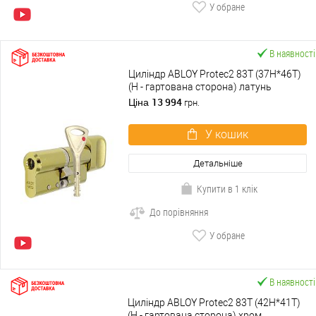
У обране
В наявності
Циліндр ABLOY Protec2 83T (37H*46T)
(H - гартована сторона) латунь
полірована
13 994
Ціна
грн.
У кошик
Детальніше
Купити в 1 клік
До порівняння
У обране
В наявності
Циліндр ABLOY Protec2 83T (42H*41T)
(H - гартована сторона) хром