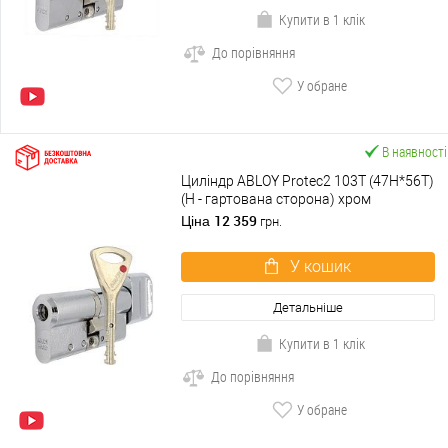
Купити в 1 клік
До порівняння
У обране
В наявності
Циліндр ABLOY Protec2 103T (47H*56T)
(H - гартована сторона) хром
полірований
12 359
Ціна
грн.
У кошик
Детальніше
Купити в 1 клік
До порівняння
У обране