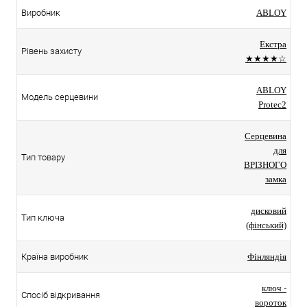
Виробник
ABLOY
Екстра
Рівень захисту
★★★★☆
ABLOY
Модель серцевини
Protec2
Серцевина
для
Тип товару
ВРІЗНОГО
замка
дисковий
Тип ключа
(фінський)
Країна виробник
Фінляндія
ключ -
Спосіб відкривання
вороток