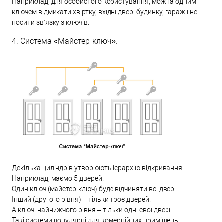
Наприклад, для особистого користування, можна одним
ключем відмикати хвіртку, вхідні двері будинку, гараж і не
носити зв’язку з ключів.
4. Система «Майстер-ключ».
Декілька циліндрів утворюють ієрархію відкривання.
Наприклад, маємо 5 дверей.
Один ключ (майстер-ключ) буде відчиняти всі двері.
Інший (другого рівня) – тільки троє дверей.
А ключі найнижчого рівня – тільки одні свої двері.
Такі системи популярні для комерційних приміщень.