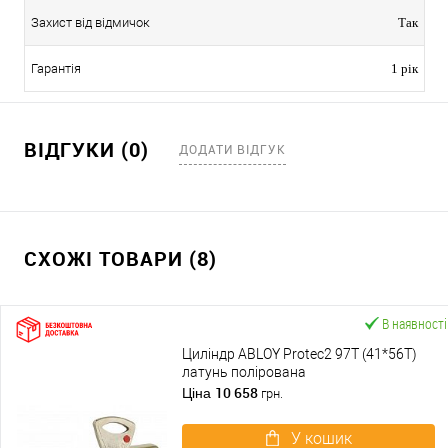
Захист від відмичок
Так
Гарантія
1 рік
ВІДГУКИ (0)
ДОДАТИ ВІДГУК
СХОЖІ ТОВАРИ (8)
В наявності
Циліндр ABLOY Protec2 97T (41*56T)
латунь полірована
10 658
Ціна
грн.
У кошик