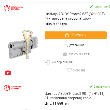
В наявності
Циліндр ABLOY Protec2 63T (32H*31T)
(H - гартована сторона) хром
полірований
9 454
Ціна
грн.
У кошик
Детальніше
Купити в 1 клік
До порівняння
У обране
В наявності
Циліндр ABLOY Protec2 98T (47H*51T)
(H - гартована сторона) хром
полірований
11 558
Ціна
грн.