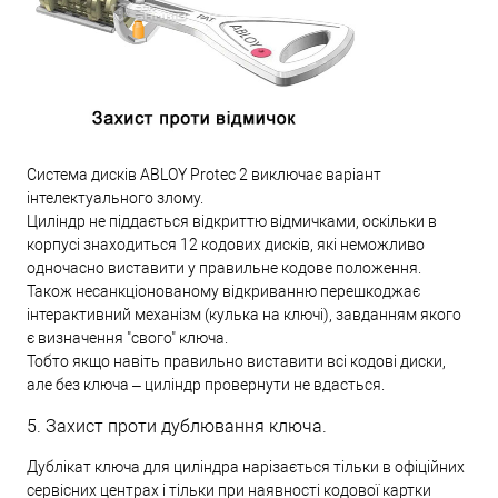
Система дисків ABLOY Protec 2 виключає варіант
інтелектуального злому.
Циліндр не піддається відкриттю відмичками, оскільки в
корпусі знаходиться 12 кодових дисків, які неможливо
одночасно виставити у правильне кодове положення.
Також несанкціонованому відкриванню перешкоджає
інтерактивний механізм (кулька на ключі), завданням якого
є визначення "свого" ключа.
Тобто якщо навіть правильно виставити всі кодові диски,
але без ключа – циліндр провернути не вдасться.
5. Захист проти дублювання ключа.
Дублікат ключа для циліндра нарізається тільки в офіційних
сервісних центрах і тільки при наявності кодової картки