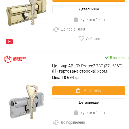
Детальніше
Купити в 1 клік
До порівняння
У обране
В наявності
Циліндр ABLOY Protec2 73T (37H*36T)
(H - гартована сторона) хром
полірований
10 694
Ціна
грн.
У кошик
Детальніше
Купити в 1 клік
До порівняння