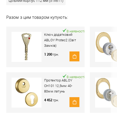
Цільний корпус 112 мм (51x61T)
Разом з цим товаром купують:
В наявності
Ключ додатковий
ABLOY Protec2 (Світ
Замків)
1 200
грн.
В наявності
Протектор ABLOY
CH101 12,5мм 40-
80мм латунь
полірована
4 452
грн.