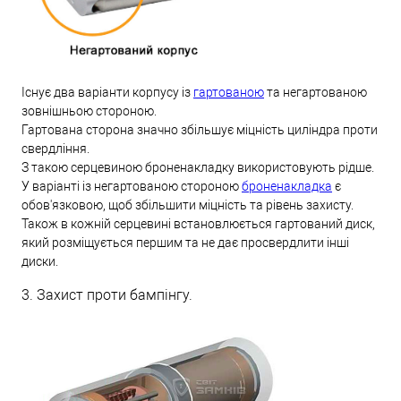
Існує два варіанти корпусу із
гартованою
та негартованою
зовнішньою стороною.
Гартована сторона значно збільшує міцність циліндра проти
свердління.
З такою серцевиною броненакладку використовують рідше.
У варіанті із негартованою стороною
броненакладка
є
обов'язковою, щоб збільшити міцність та рівень захисту.
Також в кожній серцевині встановлюється гартований диск,
який розміщується першим та не дає просвердлити інші
диски.
3. Захист проти бампінгу.