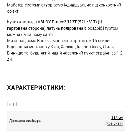
Майстер-системи створюємо індивідуально під конкретний
об'єкт.
ABLOY Protec2 113T (52H*61T) (H -
Купити циліндр
гартована сторона) латунь полірована
в роздріб і гуртом
можна на нашому сайті.
Ми опрацюємо Ваше замовлення протягом 15 хвилин.
Відправляємо товар у Київ, Харків, Дніпро, Одесу, Львів,
Вінницю та будь-який інший населений пункт України за 1-2
дні.
ХАРАКТЕРИСТИКИ:
Інші
113 мм
Довжина циліндра
(52Hx61T)