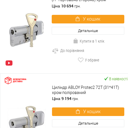
полірований
10 694
Ціна
грн.
У кошик
Детальніше
Купити в 1 клік
До порівняння
У обране
В наявності
Циліндр ABLOY Protec2 72T (31*41T)
хром полірований
9 194
Ціна
грн.
У кошик
Детальніше