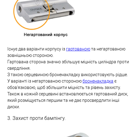
Існує два варіанти корпусу із
гартованою
та негартованою
зовнішньою стороною.
Гартована сторона значно збільшує міцність циліндра проти
свердління.
З такою серцевиною броненакладку використовують рідше.
У варіанті із негартованою стороною
броненакладка
є
обов'язковою, щоб збільшити міцність та рівень захисту.
Також в кожній серцевині встановлюється гартований диск,
який розміщується першим та не дає просвердлити інші
диски.
3. Захист проти бампінгу.