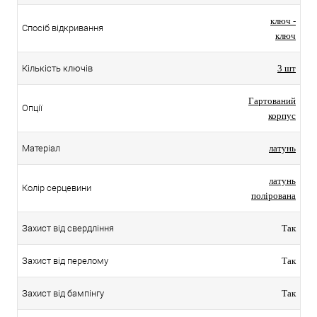
ключ -
Спосіб відкривання
ключ
Кількість ключів
3 шт
Гартований
Опції
корпус
Матеріал
латунь
латунь
Колір серцевини
полірована
Захист від свердління
Так
Захист від перелому
Так
Захист від бампінгу
Так