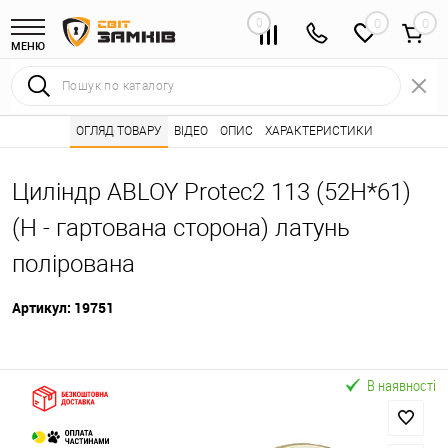
0
0
МЕНЮ
Інтернет магазин замків
ОГЛЯД ТОВАРУ
ВІДЕО
Каталог товарів ⭐
ОПИС
ХАРАКТЕРИСТИКИ
Серцевини (личинк
•
•
Циліндр ABLOY Protec2 113 (52H*61)
(H - гартована сторона) латунь
полірована
Артикул:
19751
В наявності