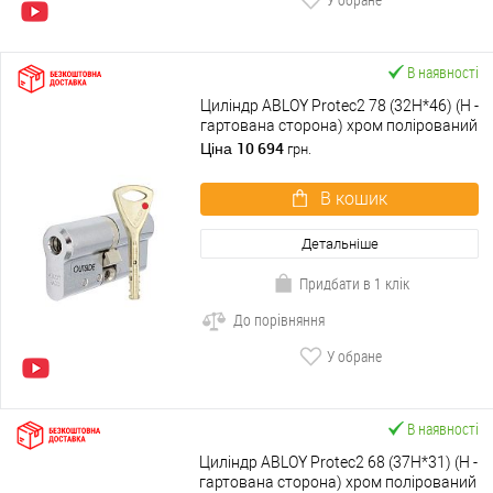
В наявності
Циліндр ABLOY Protec2 78 (32H*46) (H -
гартована сторона) хром полірований
10 694
Ціна
грн.
В кошик
Детальніше
Придбати в 1 клік
До порівняння
У обране
В наявності
Циліндр ABLOY Protec2 68 (37H*31) (H -
гартована сторона) хром полірований