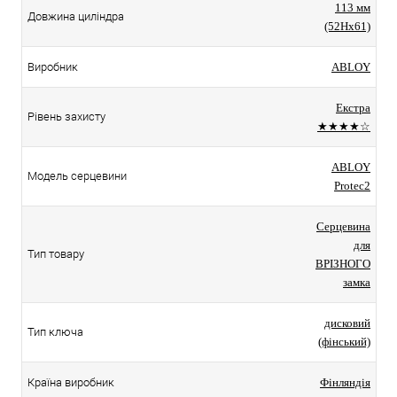
113 мм
Довжина циліндра
(52Hx61)
Виробник
ABLOY
Екстра
Рівень захисту
★★★★☆
ABLOY
Модель серцевини
Protec2
Серцевина
для
Тип товару
ВРІЗНОГО
замка
дисковий
Тип ключа
(фінський)
Країна виробник
Фінляндія