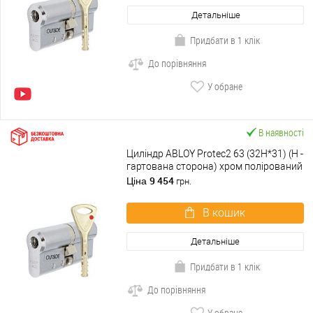
Детальніше
Придбати в 1 клік
До порівняння
У обране
В наявності
Циліндр ABLOY Protec2 63 (32H*31) (H -
гартована сторона) хром полірований
9 454
Ціна
грн.
В кошик
Детальніше
Придбати в 1 клік
До порівняння
У обране