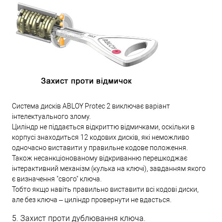
Система дисків ABLOY Protec 2 виключає варіант
інтелектуального злому.
Циліндр не піддається відкриттю відмичками, оскільки в
корпусі знаходиться 12 кодових дисків, які неможливо
одночасно виставити у правильне кодове положення.
Також несанкціонованому відкриванню перешкоджає
інтерактивний механізм (кулька на ключі), завданням якого
є визначення "свого" ключа.
Тобто якщо навіть правильно виставити всі кодові диски,
але без ключа – циліндр провернути не вдасться.
5. Захист проти дублювання ключа.