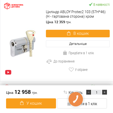
В наявності
Циліндр ABLOY Protec2 103 (57H*46)
(H - гартована сторона) хром
полірований
12 359
Ціна
грн.
В кошик
Детальніше
Придбати в 1 клік
До порівняння
У обране
В наявності
12 958
Кількість:
Ціна
грн.
Циліндр ABLOY Protec2 62 (31*31)
хром полірований
У кошик
Купити в 1 клік
7 954
Ціна
грн.