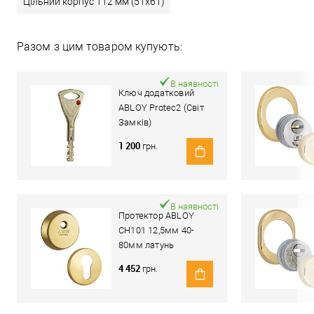
Цільний корпус 112 мм (51x61)
Разом з цим товаром купують:
В наявності
Ключ додатковий
ABLOY Protec2 (Світ
Замків)
1 200
грн.
В наявності
Протектор ABLOY
CH101 12,5мм 40-
80мм латунь
полірована
4 452
грн.