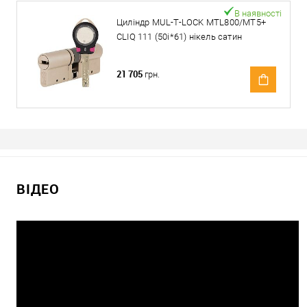
В наявності
Циліндр MUL-T-LOCK MTL800/MT5+
CLIQ 111 (50i*61) нікель сатин
21 705
грн.
ВІДЕО