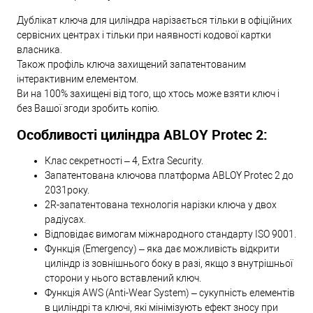
Дублікат ключа для циліндра нарізається тільки в офіційних
сервісних центрах і тільки при наявності кодової картки
власника.
Також профіль ключа захищений запатентованим
інтерактивним елементом.
Ви на 100% захищені від того, що хтось може взяти ключ і
без Вашої згоди зробить копію.
Особливості циліндра ABLOY Protec 2:
Клас секретності – 4, Extra Security.
Запатентована ключова платформа ABLOY Protec 2 до
2031року.
2R-запатентована технологія нарізки ключа у двох
радіусах.
Відповідає вимогам міжнародного стандарту ISO 9001.
Функція (Emergency) – яка дає можливість відкрити
циліндр із зовнішнього боку в разі, якщо з внутрішньої
сторони у нього вставлений ключ.
Функція AWS (Anti-Wear System) – сукупність елементів
в циліндрі та ключі, які мінімізують ефект зносу при