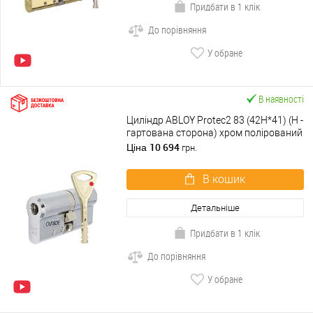
Придбати в 1 клік
До порівняння
У обране
В наявності
Циліндр ABLOY Protec2 83 (42H*41) (H -
гартована сторона) хром полірований
10 694
Ціна
грн.
В кошик
Детальніше
Придбати в 1 клік
До порівняння
У обране