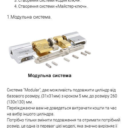
Створення системи «Один ключ».
Створення системи «Майстер-ключ».
1.Модульна система.
Система "Modular", дає можливість подовжити циліндр від
базового розміру, (31х31мм) з кроком 5 мм, до розміру 260
(130х130) мм.
Переїжджаючи вам не доведеться витрачати кошти та час
на вибір іншого циліндра.
Потрібно тільки змінити подовження та отримати потрібний
розмір, це одна із переваг цієї моделі, яка значно вирізняє її