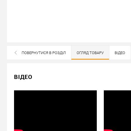
В наявності
ПОВЕРНУТИСЯ В РОЗДІЛ
ОГЛЯД ТОВАРУ
ВІДЕО
ВСІ БРЕНДИ ДАНОЇ КАТЕГОРІЇ
8 396
Ціна
грн.
ВІДЕО
Кількість:
У кошик
Можемо встановити ц
Доставка