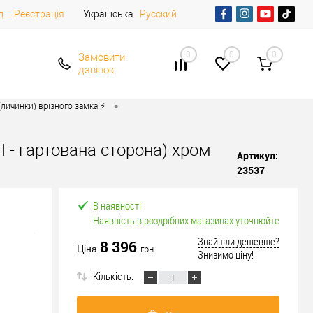
д
Реєстрація
Українська
Русский
0
0
0
Замовити
дзвінок
•
личинки) врізного замка ⚡️
H - гартована сторона) хром
Артикул:
23537
В наявності
Наявність в роздрібних магазинах уточнюйте
Знайшли дешевше?
8 396
Ціна
грн.
Знизимо ціну!
Кількість: