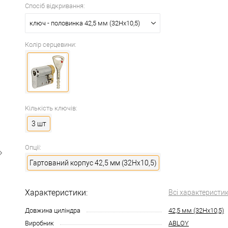
Спосіб відкривання:
ключ - половинка 42,5 мм (32Hx10,5)
Колір серцевини:
Кількість ключів:
3 шт
Опції:
Гартований корпус 42,5 мм (32Hx10,5)
Характеристики:
Всі характеристи
Довжина циліндра
42,5 мм (32Hx10,5)
Виробник
ABLOY