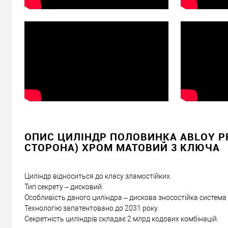
Доставка серцевин від 4000 грн здійснюється безкошто
«Новою Поштою» по Україні
Самовивіз
Мінімальна сума замовлення 400 грн
Доставка накладеним платежем від 400 грн
Відправити посилання другу
ОПИС ЦИЛІНДР ПОЛОВИНКА ABLOY PROT
СТОРОНА) ХРОМ МАТОВИЙ 3 КЛЮЧА
Циліндр відноситься до класу зламостійких.
Тип секрету – дисковий.
Особливість даного циліндра – дискова зносостійка система
Технологію запатентовано до 2031 року.
Секретність циліндрів складає 2 млрд кодових комбінацій.