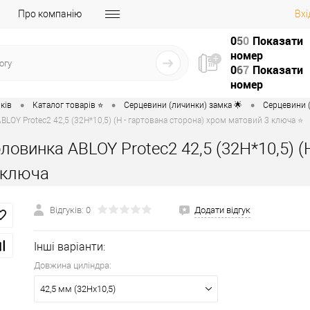
Про компанію
Вхі
0
5
0
Показати
номер
0
6
7
Показати
номер
•
•
•
ків
Каталог товарів ⭐
Серцевини (личинки) замка 🌟
Серцевини (
LOY Protec2 42,5 (32H*10,5) (H - гартована сторона) хром матовий 3 ключа ⭐
ловинка ABLOY Protec2 42,5 (32H*10,5) (
 ключа
Відгуків: 0
Додати відгук
Інші варіанти:
Довжина циліндра:
42,5 мм (32Hx10,5)