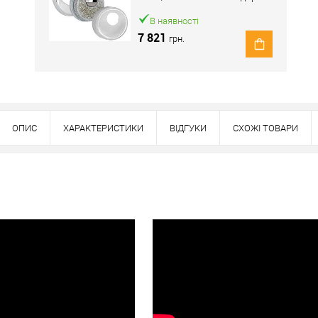
хром полірований
В наявності
7 821
грн.
ОПИС
ХАРАКТЕРИСТИКИ
ВІДГУКИ
СХОЖІ ТОВАРИ
Наявність в роздрібних магазинах уточн
Знайшли деше
Знизимо 
Купити в 1 клік
ей товар. Деталі запитуйте у менеджера.
Оплата