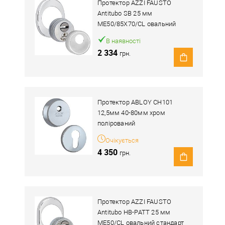
Протектор AZZI FAUSTO
Antitubo SB 25 мм
ME50/85X70/CL овальний
широкий хром полірований
В наявності
2 334
грн.
Протектор ABLOY CH101
12,5мм 40-80мм хром
полірований
Очікується
4 350
грн.
Протектор AZZI FAUSTO
Antitubo HB-PATT 25 мм
ME50/CL овальний стандарт