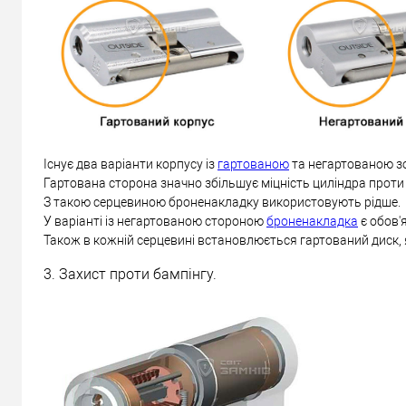
Існує два варіанти корпусу із
гартованою
та негартованою з
Гартована сторона значно збільшує міцність циліндра проти
З такою серцевиною броненакладку використовують рідше.
У варіанті із негартованою стороною
броненакладка
є обов'
Також в кожній серцевині встановлюється гартований диск, 
3. Захист проти бампінгу.