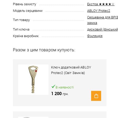
Рівень захисту
Екстра ★★★★☆
Модель серцевини
ABLOY Protec2
Серцевина для ВР
Тип товару
замка
Тип ключа
дисковий (фінський
Країна виробник
Фінляндія
Разом з цим товаром купують:
Ключ додатковий ABLOY
Protec2 (Світ Замків)
В наявності
1 200
грн.