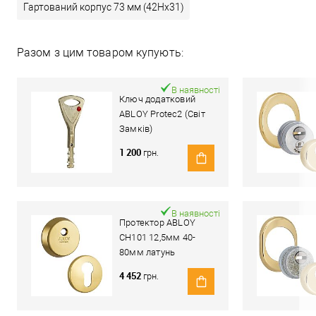
Гартований корпус 73 мм (42Hx31)
Разом з цим товаром купують:
В наявності
Ключ додатковий
ABLOY Protec2 (Світ
Замків)
1 200
грн.
В наявності
Протектор ABLOY
CH101 12,5мм 40-
80мм латунь
полірована
4 452
грн.