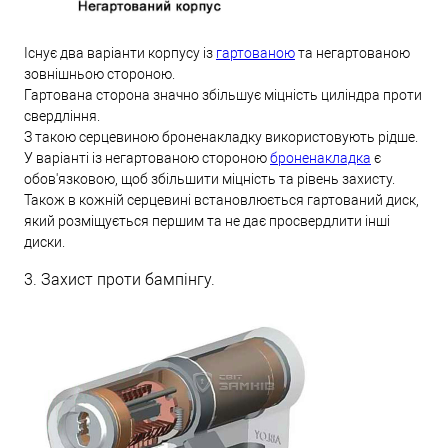
Існує два варіанти корпусу із
гартованою
та негартованою
зовнішньою стороною.
Гартована сторона значно збільшує міцність циліндра проти
свердління.
З такою серцевиною броненакладку використовують рідше.
У варіанті із негартованою стороною
броненакладка
є
обов'язковою, щоб збільшити міцність та рівень захисту.
Також в кожній серцевині встановлюється гартований диск,
який розміщується першим та не дає просвердлити інші
диски.
3. Захист проти бампінгу.