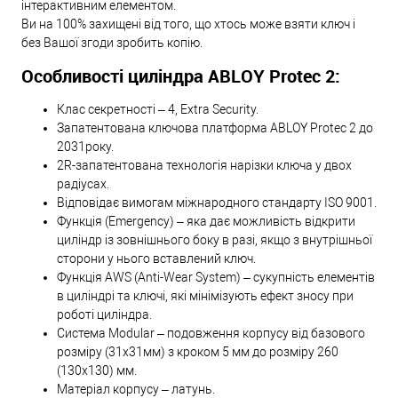
інтерактивним елементом.
Ви на 100% захищені від того, що хтось може взяти ключ і
без Вашої згоди зробить копію.
Особливості циліндра ABLOY Protec 2:
Клас секретності – 4, Extra Security.
Запатентована ключова платформа ABLOY Protec 2 до
2031року.
2R-запатентована технологія нарізки ключа у двох
радіусах.
Відповідає вимогам міжнародного стандарту ISO 9001.
Функція (Emergency) – яка дає можливість відкрити
циліндр із зовнішнього боку в разі, якщо з внутрішньої
сторони у нього вставлений ключ.
Функція AWS (Anti-Wear System) – сукупність елементів
в циліндрі та ключі, які мінімізують ефект зносу при
роботі циліндра.
Система Modular – подовження корпусу від базового
розміру (31х31мм) з кроком 5 мм до розміру 260
(130х130) мм.
Матеріал корпусу – латунь.