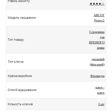
Рівень захисту
★★★★☆
ABLOY
Модель серцевини
Protec2
Серцевина
для
Тип товару
ВРІЗНОГО
замка
дисковий
Тип ключа
(фінський)
Країна виробник
Фінляндія
ключ -
Спосіб відкривання
ключ
Кількість ключів
3 шт