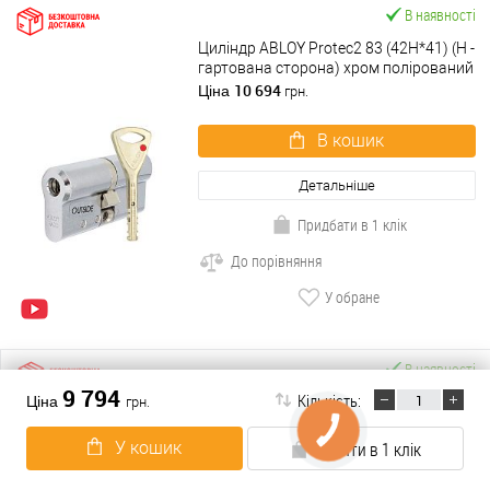
В наявності
Циліндр ABLOY Protec2 83 (42H*41) (H -
гартована сторона) хром полірований
10 694
Ціна
грн.
В кошик
Детальніше
Придбати в 1 клік
До порівняння
У обране
В наявності
9 794
Кількість:
Циліндр ABLOY Protec2 103 (57H*46)
Ціна
грн.
(H - гартована сторона) хром
полірований
12 359
Ціна
грн.
У кошик
Купити в 1 клік