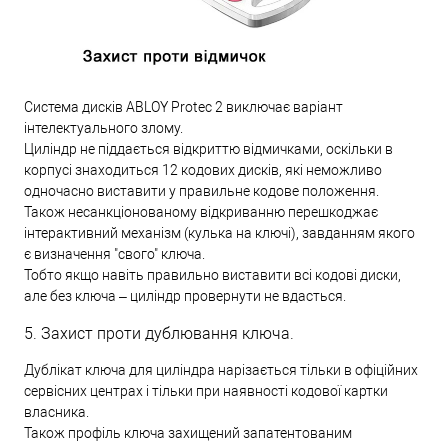
Система дисків ABLOY Protec 2 виключає варіант
інтелектуального злому.
Циліндр не піддається відкриттю відмичками, оскільки в
корпусі знаходиться 12 кодових дисків, які неможливо
одночасно виставити у правильне кодове положення.
Також несанкціонованому відкриванню перешкоджає
інтерактивний механізм (кулька на ключі), завданням якого
є визначення "свого" ключа.
Тобто якщо навіть правильно виставити всі кодові диски,
але без ключа – циліндр провернути не вдасться.
5. Захист проти дублювання ключа.
Дублікат ключа для циліндра нарізається тільки в офіційних
сервісних центрах і тільки при наявності кодової картки
власника.
Також профіль ключа захищений запатентованим