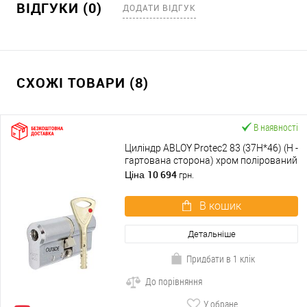
ВІДГУКИ (0)
ДОДАТИ ВІДГУК
СХОЖІ ТОВАРИ (8)
В наявності
Циліндр ABLOY Protec2 83 (37H*46) (H -
гартована сторона) хром полірований
10 694
Ціна
грн.
В кошик
Детальніше
Придбати в 1 клік
До порівняння
У обране