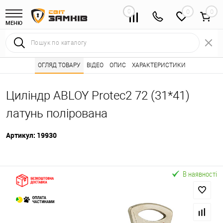
0
0
МЕНЮ
Інтернет магазин замків
ОГЛЯД ТОВАРУ
ВІДЕО
Каталог товарів ⭐
ОПИС
ХАРАКТЕРИСТИКИ
Серцевини (личинк
•
•
Циліндр ABLOY Protec2 72 (31*41)
латунь полірована
Артикул:
19930
В наявності