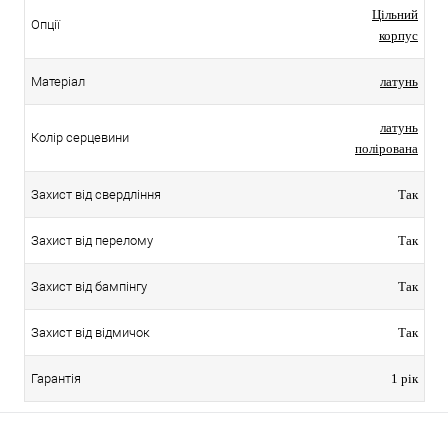
Цільний
Опції
корпус
Матеріал
латунь
латунь
Колір серцевини
полірована
Захист від свердління
Так
Захист від перелому
Так
Захист від бампінгу
Так
Захист від відмичок
Так
Гарантія
1 рік