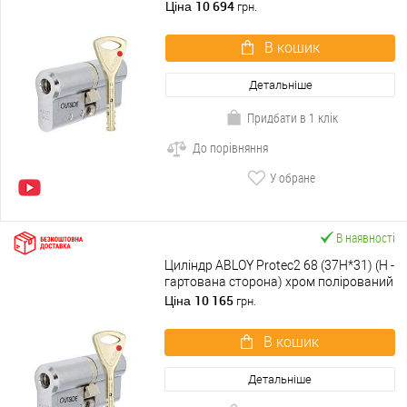
10 694
Ціна
грн.
В кошик
Детальніше
Придбати в 1 клік
До порівняння
У обране
В наявності
Циліндр ABLOY Protec2 68 (37H*31) (H -
гартована сторона) хром полірований
10 165
Ціна
грн.
В кошик
Детальніше