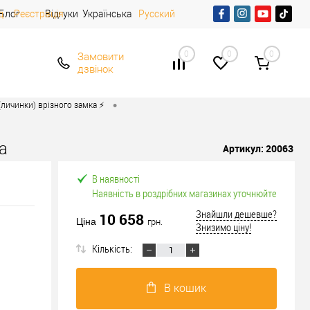
д
Блог
Реєстрація
Відгуки
Українська
Русский
0
0
0
Замовити
дзвінок
•
личинки) врізного замка ⚡️
а
Артикул:
20063
В наявності
Наявність в роздрібних магазинах уточнюйте
Знайшли дешевше?
10 658
Ціна
грн.
Знизимо ціну!
Кількість:
В кошик