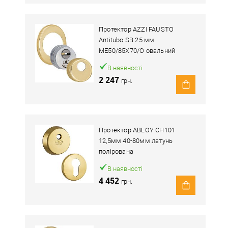
Протектор AZZI FAUSTO
Antitubo SB 25 мм
ME50/85X70/O овальний
широкий латунь полірована
В наявності
2 247
грн.
Протектор ABLOY CH101
12,5мм 40-80мм латунь
полірована
В наявності
4 452
грн.