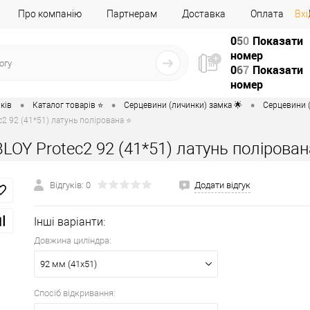
Про компанію
Партнерам
Доставка
Оплата
Вхі
0
5
0
Показати
номер
0
6
7
Показати
номер
•
•
•
ків
Каталог товарів ⭐
Серцевини (личинки) замка 🌟
Серцевини (
2 92 (41*51) латунь полірована ⭐
LOY Protec2 92 (41*51) латунь полірован
Відгуків: 0
Додати відгук
Інші варіанти:
Довжина циліндра:
92 мм (41x51)
Спосіб відкривання: