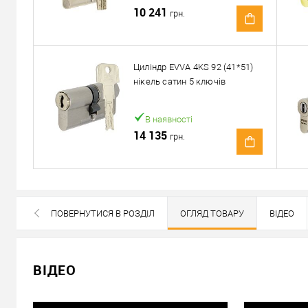
10 241
грн.
Доставка
Доставка серцевин від 4000 грн здійснюється безкошто
Циліндр EVVA 4KS 92 (41*51)
нікель сатин 5 ключів
«Новою Поштою» по Україні
Самовивіз
В наявності
Мінімальна сума замовлення 400 грн
14 135
грн.
Доставка накладеним платежем від 400 грн
Відправити посилання другу
ПОВЕРНУТИСЯ В РОЗДІЛ
ОГЛЯД ТОВАРУ
ВІДЕО
ВСІ БРЕНДИ ДАНОЇ КАТЕГОРІЇ
ВІДЕО