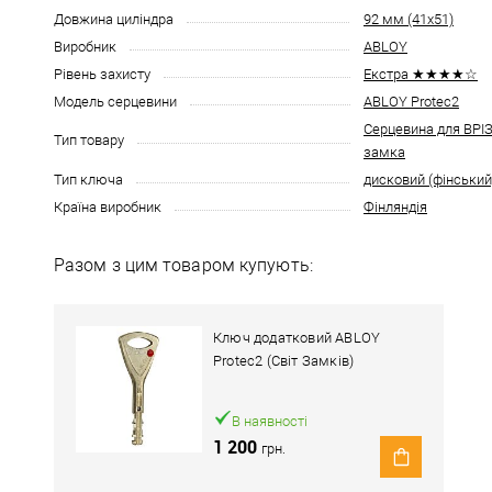
Довжина циліндра
92 мм (41x51)
Виробник
ABLOY
Рівень захисту
Екстра ★★★★☆
Модель серцевини
ABLOY Protec2
Серцевина для ВР
Тип товару
замка
Тип ключа
дисковий (фінський
Країна виробник
Фінляндія
Разом з цим товаром купують:
Ключ додатковий ABLOY
Protec2 (Світ Замків)
В наявності
1 200
грн.