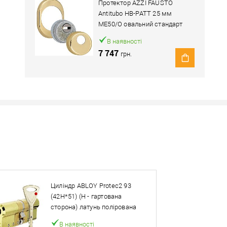
Протектор AZZI FAUSTO
Antitubo HB-PATT 25 мм
ME50/O овальний стандарт
латунь полірована
В наявності
7 747
грн.
Наявність в роздрібних магазинах уточн
Знайшли деше
Знизимо 
Циліндр ABLOY Protec2 93
Купити в 1 клік
(42H*51) (H - гартована
сторона) латунь полірована
ей товар. Деталі запитуйте у менеджера.
В наявності