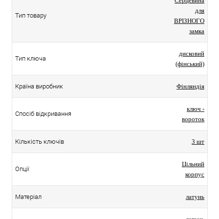
Серцевина
для
Тип товару
ВРІЗНОГО
замка
дисковий
Тип ключа
(фінський)
Країна виробник
Фінляндія
ключ -
Спосіб відкривання
вороток
Кількість ключів
3 шт
Цільний
Опції
корпус
Матеріал
латунь