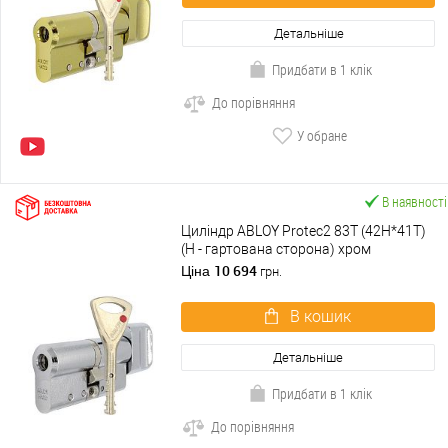
Детальніше
Придбати в 1 клік
До порівняння
У обране
В наявності
Циліндр ABLOY Protec2 83T (42H*41T)
(H - гартована сторона) хром
полірований
10 694
Ціна
грн.
В кошик
Детальніше
Придбати в 1 клік
До порівняння