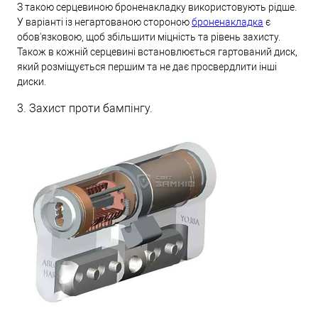
З такою серцевиною броненакладку використовують рідше.
У варіанті із негартованою стороною
броненакладка
є
обов'язковою, щоб збільшити міцність та рівень захисту.
Також в кожній серцевині встановлюється гартований диск,
який розміщується першим та не дає просвердлити інші
диски.
3. Захист проти бампінгу.