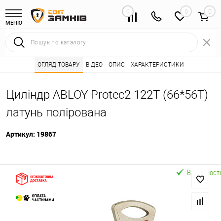
0
0
МЕНЮ
Інтернет магазин замків
ОГЛЯД ТОВАРУ
ВІДЕО
Каталог товарів ⭐
ОПИС
ХАРАКТЕРИСТИКИ
Серцевини (личинк
•
•
Циліндр ABLOY Protec2 122T (66*56T)
латунь полірована
Артикул:
19867
В наявності