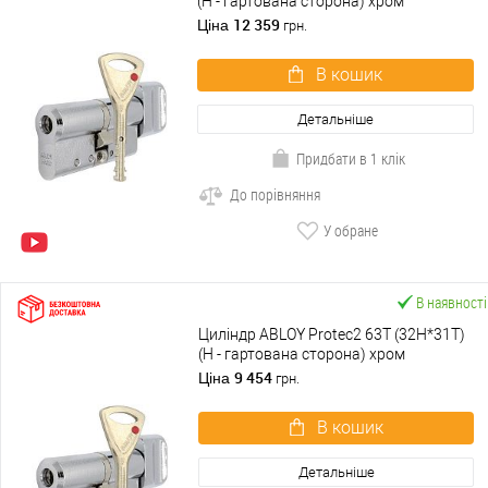
(H - гартована сторона) хром
полірований
12 359
Ціна
грн.
В кошик
Детальніше
Придбати в 1 клік
До порівняння
У обране
В наявності
Циліндр ABLOY Protec2 63T (32H*31T)
(H - гартована сторона) хром
полірований
9 454
Ціна
грн.
В кошик
Детальніше