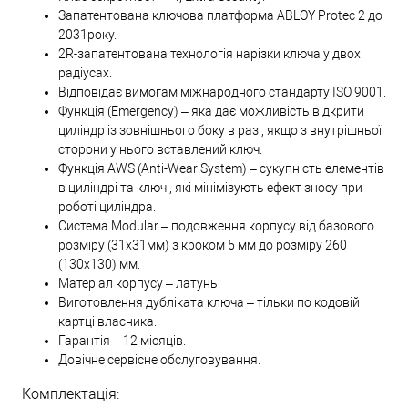
Запатентована ключова платформа ABLOY Protec 2 до
2031року.
2R-запатентована технологія нарізки ключа у двох
радіусах.
Відповідає вимогам міжнародного стандарту ISO 9001.
Функція (Emergency) – яка дає можливість відкрити
циліндр із зовнішнього боку в разі, якщо з внутрішньої
сторони у нього вставлений ключ.
Функція AWS (Anti-Wear System) – сукупність елементів
в циліндрі та ключі, які мінімізують ефект зносу при
роботі циліндра.
Система Modular – подовження корпусу від базового
розміру (31х31мм) з кроком 5 мм до розміру 260
(130х130) мм.
Матеріал корпусу – латунь.
Виготовлення дубліката ключа – тільки по кодовій
картці власника.
Гарантія – 12 місяців.
Довічне сервісне обслуговування.
Комплектація: