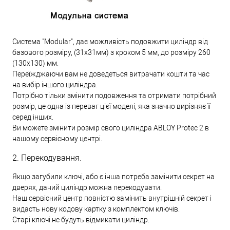
Система "Modular", дає можливість подовжити циліндр від
базового розміру, (31х31мм) з кроком 5 мм, до розміру 260
(130х130) мм.
Переїжджаючи вам не доведеться витрачати кошти та час
на вибір іншого циліндра.
Потрібно тільки змінити подовження та отримати потрібний
розмір, це одна із переваг цієї моделі, яка значно вирізняє її
серед інших.
Ви можете змінити розмір свого циліндра ABLOY Protec 2 в
нашому сервісному центрі.
2. Перекодування.
Якщо загубили ключі, або є інша потреба замінити секрет на
дверях, даний циліндр можна перекодувати.
Наш сервісний центр повністю замінить внутрішній секрет і
видасть нову кодову картку з комплектом ключів.
Старі ключі не будуть відмикати циліндр.