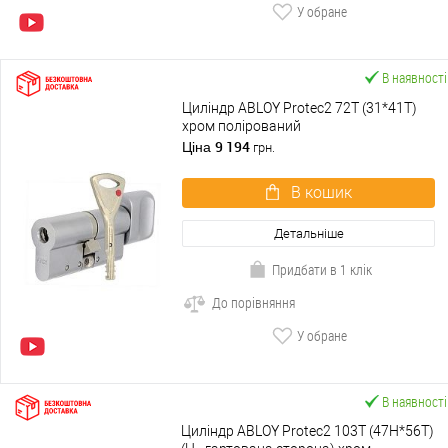
У обране
В наявності
Циліндр ABLOY Protec2 72T (31*41T)
хром полірований
9 194
Ціна
грн.
В кошик
Детальніше
Придбати в 1 клік
До порівняння
У обране
В наявності
Циліндр ABLOY Protec2 103T (47H*56T)