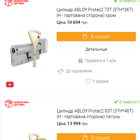
В наявності
Циліндр ABLOY Protec2 73T (37H*36T)
(H - гартована сторона) хром
полірований
10 694
Ціна
грн.
В кошик
Детальніше
Придбати в 1 клік
До порівняння
У обране
В наявності
Циліндр ABLOY Protec2 83T (37H*46T)
(H - гартована сторона) латунь
полірована
13 994
Ціна
грн.
В кошик