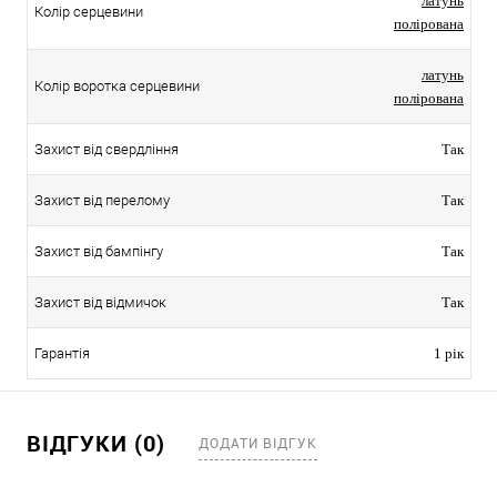
латунь
Колір серцевини
полірована
латунь
Колір воротка серцевини
полірована
Захист від свердління
Так
Захист від перелому
Так
Захист від бампінгу
Так
Захист від відмичок
Так
Гарантія
1 рік
ВІДГУКИ (0)
ДОДАТИ ВІДГУК