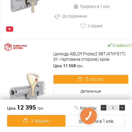
Придбати в 1 клік
До порівняння
У обране
В наявності
Циліндр ABLOY Protec2 98T (47H*51T)
(H - гартована сторона) хром
полірований
11 558
Ціна
грн.
В кошик
Детальніше
Придбати в 1 клік
12 395
Кількість:
Ціна
грн.
До порівняння
У кошик
Купити в 1 клік
У обране