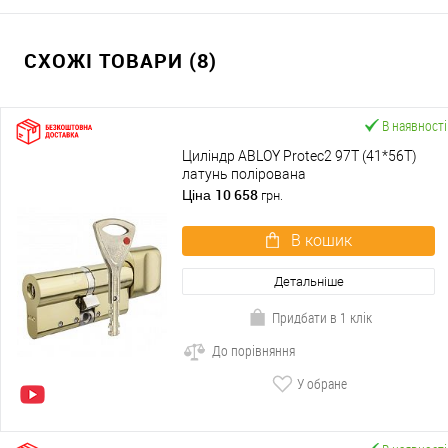
СХОЖІ ТОВАРИ (8)
В наявності
Циліндр ABLOY Protec2 97T (41*56T)
латунь полірована
10 658
Ціна
грн.
В кошик
Детальніше
Придбати в 1 клік
До порівняння
У обране