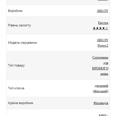
Виробник
ABLOY
Екстра
Рівень захисту
★★★★☆
ABLOY
Модель серцевини
Protec2
Серцевина
для
Тип товару
ВРІЗНОГО
замка
дисковий
Тип ключа
(фінський)
Країна виробник
Фінляндія
ключ -