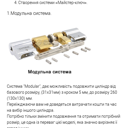
Створення системи «Майстер-ключ».
1.Модульна система.
Система "Modular", дає можливість подовжити циліндр від
базового розміру, (31х31мм) з кроком 5 мм, до розміру 260
(130х130) мм.
Переїжджаючи вам не доведеться витрачати кошти та час
на вибір іншого циліндра.
Потрібно тільки змінити подовження та отримати потрібний
розмір, це одна із переваг цієї моделі, яка значно вирізняє її