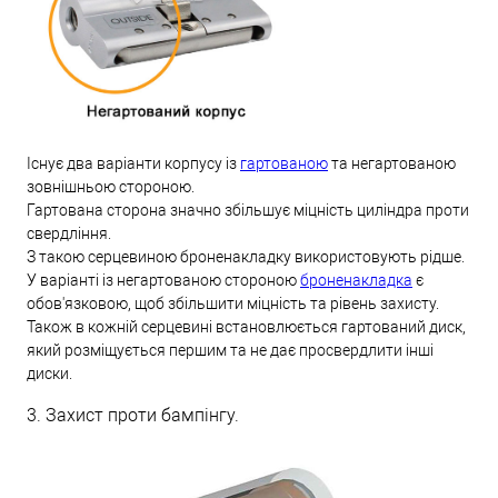
Існує два варіанти корпусу із
гартованою
та негартованою
зовнішньою стороною.
Гартована сторона значно збільшує міцність циліндра проти
свердління.
З такою серцевиною броненакладку використовують рідше.
У варіанті із негартованою стороною
броненакладка
є
обов'язковою, щоб збільшити міцність та рівень захисту.
Також в кожній серцевині встановлюється гартований диск,
який розміщується першим та не дає просвердлити інші
диски.
3. Захист проти бампінгу.