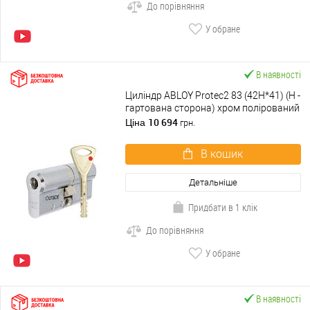
До порівняння
У обране
В наявності
Циліндр ABLOY Protec2 83 (42H*41) (H -
гартована сторона) хром полірований
10 694
Ціна
грн.
В кошик
Детальніше
Придбати в 1 клік
До порівняння
У обране
В наявності