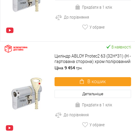
Придбати в 1 клік
До порівняння
У обране
В наявності
Циліндр ABLOY Protec2 63 (32H*31) (H -
гартована сторона) хром полірований
9 454
Ціна
грн.
В кошик
Детальніше
Придбати в 1 клік
До порівняння
У обране