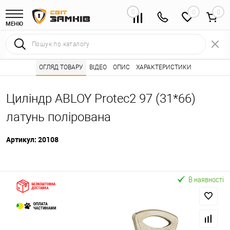
0
0
МЕНЮ
Інтернет магазин замків
ОГЛЯД ТОВАРУ
ВІДЕО
Каталог товарів ⭐
ОПИС
ХАРАКТЕРИСТИКИ
Серцевини (личинк
•
•
Циліндр ABLOY Protec2 97 (31*66)
латунь полірована
Артикул:
20108
В наявності