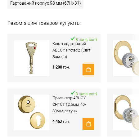
Гартований корпус 98 мм (67Hx31)
Разом з цим товаром купують:
В наявності
Ключ додатковий
ABLOY Protec2 (Світ
Замків)
1 200
грн.
В наявності
Протектор ABLOY
CH101 12,5мм 40-
80мм латунь
полірована
4 452
грн.