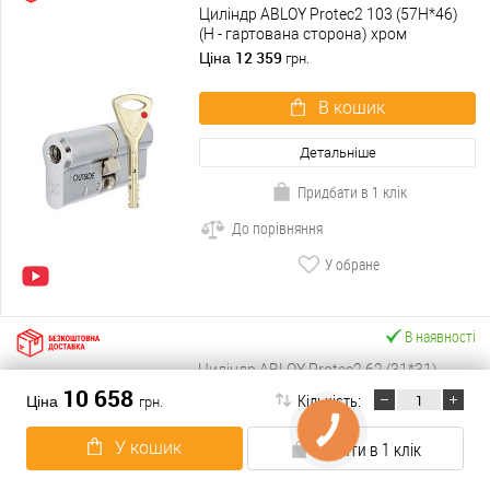
Циліндр ABLOY Protec2 103 (57H*46)
(H - гартована сторона) хром
полірований
12 359
Ціна
грн.
В кошик
Детальніше
Придбати в 1 клік
До порівняння
У обране
В наявності
Циліндр ABLOY Protec2 62 (31*31)
хром полірований
10 658
Кількість:
Ціна
грн.
7 954
Ціна
грн.
У кошик
Купити в 1 клік
В кошик