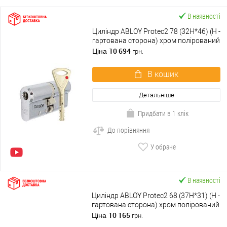
В наявності
Циліндр ABLOY Protec2 78 (32H*46) (H -
гартована сторона) хром полірований
10 694
Ціна
грн.
В кошик
Детальніше
Придбати в 1 клік
До порівняння
У обране
В наявності
Циліндр ABLOY Protec2 68 (37H*31) (H -
гартована сторона) хром полірований
10 165
Ціна
грн.