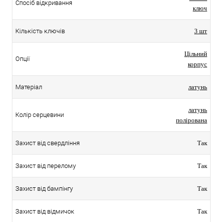
Спосіб відкривання
ключ
Кількість ключів
3 шт
Цільний
Опції
корпус
Матеріал
латунь
латунь
Колір серцевини
полірована
Захист від свердління
Так
Захист від перелому
Так
Захист від бампінгу
Так
Захист від відмичок
Так