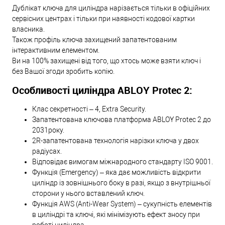
Дублікат ключа для циліндра нарізається тільки в офіційних
сервісних центрах і тільки при наявності кодової картки
власника.
Також профіль ключа захищений запатентованим
інтерактивним елементом.
Ви на 100% захищені від того, що хтось може взяти ключ і
без Вашої згоди зробить копію.
Особливості циліндра ABLOY Protec 2:
Клас секретності – 4, Extra Security.
Запатентована ключова платформа ABLOY Protec 2 до
2031року.
2R-запатентована технологія нарізки ключа у двох
радіусах.
Відповідає вимогам міжнародного стандарту ISO 9001.
Функція (Emergency) – яка дає можливість відкрити
циліндр із зовнішнього боку в разі, якщо з внутрішньої
сторони у нього вставлений ключ.
Функція AWS (Anti-Wear System) – сукупність елементів
в циліндрі та ключі, які мінімізують ефект зносу при
роботі циліндра.