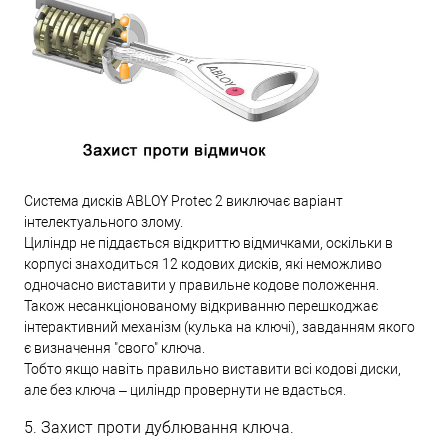
Система дисків ABLOY Protec 2 виключає варіант
інтелектуального злому.
Циліндр не піддається відкриттю відмичками, оскільки в
корпусі знаходиться 12 кодових дисків, які неможливо
одночасно виставити у правильне кодове положення.
Також несанкціонованому відкриванню перешкоджає
інтерактивний механізм (кулька на ключі), завданням якого
є визначення "свого" ключа.
Тобто якщо навіть правильно виставити всі кодові диски,
але без ключа – циліндр провернути не вдасться.
5. Захист проти дублювання ключа.