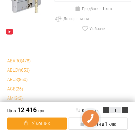
Придбати в 1 клік
До порівняння
У обране
ABARO(478)
ABLOY(653)
ABUS(860)
AGB(26)
AMIG(2)
APECS(107)
12 416
Кількість:
Ціна
грн.
BAODELI(1)
У кошик
Купити в 1 клік
CISA(1057)