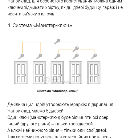
Наприклад, для особистого користування, можна одним
ключем відмикати хвіртку, вхідні двері будинку, гараж і не
носити зв’язку з ключів.
4. Система «Майстер-ключ».
Декілька циліндрів утворюють ієрархію відкривання.
Наприклад, маємо 5 дверей.
Один ключ (майстер-ключ) буде відчиняти всі двері.
Інший (другого рівня) – тільки троє дверей.
А ключі найнижчого рівня – тільки одні свої двері.
Такі системи популярні для комерційних приміщень.