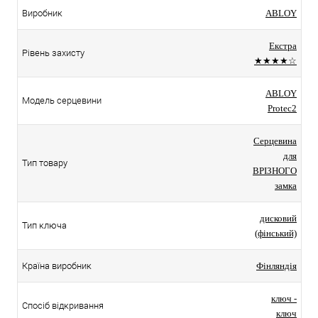
Виробник
ABLOY
Екстра
Рівень захисту
★★★★☆
ABLOY
Модель серцевини
Protec2
Серцевина
для
Тип товару
ВРІЗНОГО
замка
дисковий
Тип ключа
(фінський)
Країна виробник
Фінляндія
ключ -
Спосіб відкривання
ключ