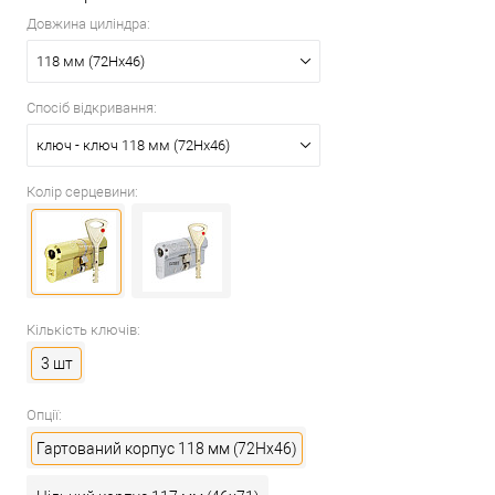
Довжина циліндра:
118 мм (72Hx46)
Спосіб відкривання:
ключ - ключ 118 мм (72Hx46)
Колір серцевини:
Кількість ключів:
3 шт
Опції:
Гартований корпус 118 мм (72Hx46)