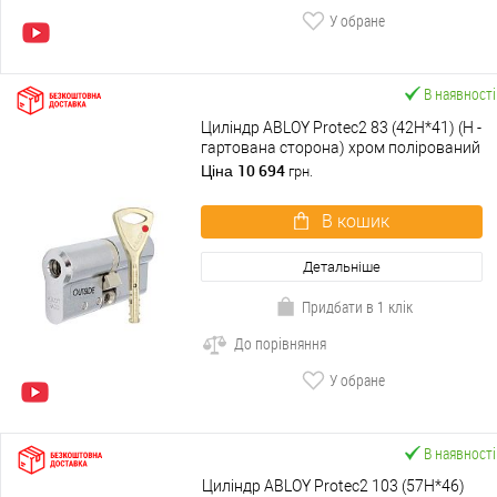
У обране
В наявності
Циліндр ABLOY Protec2 83 (42H*41) (H -
гартована сторона) хром полірований
10 694
Ціна
грн.
В кошик
Детальніше
Придбати в 1 клік
До порівняння
У обране
В наявності
Циліндр ABLOY Protec2 103 (57H*46)