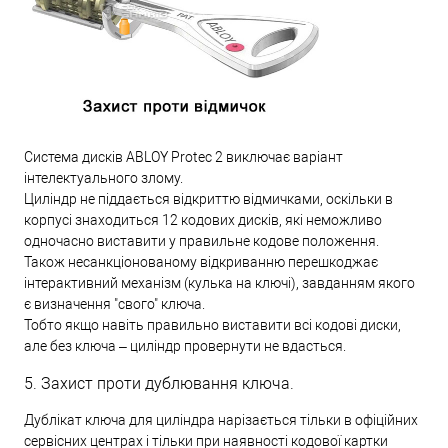
Система дисків ABLOY Protec 2 виключає варіант
інтелектуального злому.
Циліндр не піддається відкриттю відмичками, оскільки в
корпусі знаходиться 12 кодових дисків, які неможливо
одночасно виставити у правильне кодове положення.
Також несанкціонованому відкриванню перешкоджає
інтерактивний механізм (кулька на ключі), завданням якого
є визначення "свого" ключа.
Тобто якщо навіть правильно виставити всі кодові диски,
але без ключа – циліндр провернути не вдасться.
5. Захист проти дублювання ключа.
Дублікат ключа для циліндра нарізається тільки в офіційних
сервісних центрах і тільки при наявності кодової картки