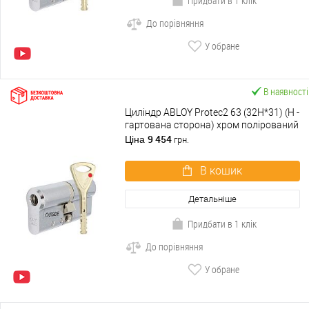
Придбати в 1 клік
До порівняння
У обране
В наявності
Циліндр ABLOY Protec2 63 (32H*31) (H -
гартована сторона) хром полірований
9 454
Ціна
грн.
В кошик
Детальніше
Придбати в 1 клік
До порівняння
У обране