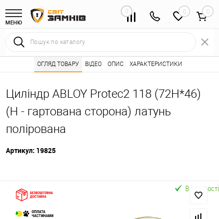
0
0
МЕНЮ
Інтернет магазин замків
ОГЛЯД ТОВАРУ
ВІДЕО
Каталог товарів ⭐
ОПИС
ХАРАКТЕРИСТИКИ
Серцевини (личинк
•
•
Циліндр ABLOY Protec2 118 (72H*46)
(H - гартована сторона) латунь
полірована
Артикул:
19825
В наявності