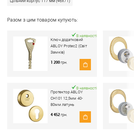
Цільний корпус 117 мм (46x71)
Разом з цим товаром купують:
В наявності
Ключ додатковий
ABLOY Protec2 (Світ
Замків)
1 200
грн.
В наявності
Протектор ABLOY
CH101 12,5мм 40-
80мм латунь
полірована
4 452
грн.