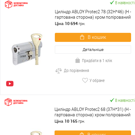
В наявності
Циліндр ABLOY Protec2 78 (32H*46) (H -
гартована сторона) хром полірований
10 694
Ціна
грн.
В кошик
Детальніше
Придбати в 1 клік
До порівняння
У обране
В наявності
Циліндр ABLOY Protec2 68 (37H*31) (H -
гартована сторона) хром полірований
10 165
Ціна
грн.
В кошик