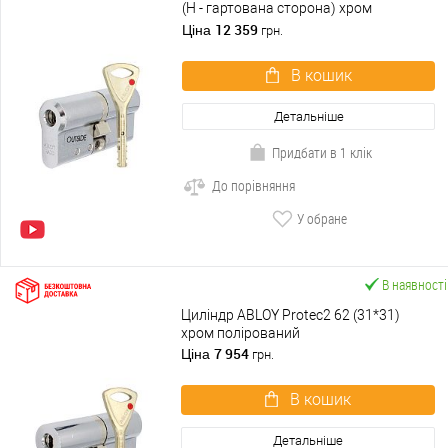
(H - гартована сторона) хром
полірований
12 359
Ціна
грн.
В кошик
Детальніше
Придбати в 1 клік
До порівняння
У обране
В наявності
Циліндр ABLOY Protec2 62 (31*31)
хром полірований
7 954
Ціна
грн.
В кошик
Детальніше