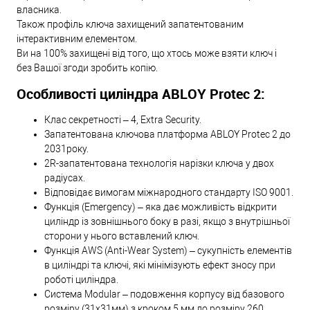
власника.
Також профіль ключа захищений запатентованим
інтерактивним елементом.
Ви на 100% захищені від того, що хтось може взяти ключ і
без Вашої згоди зробить копію.
Особливості циліндра ABLOY Protec 2:
Клас секретності – 4, Extra Security.
Запатентована ключова платформа ABLOY Protec 2 до
2031року.
2R-запатентована технологія нарізки ключа у двох
радіусах.
Відповідає вимогам міжнародного стандарту ISO 9001.
Функція (Emergency) – яка дає можливість відкрити
циліндр із зовнішнього боку в разі, якщо з внутрішньої
сторони у нього вставлений ключ.
Функція AWS (Anti-Wear System) – сукупність елементів
в циліндрі та ключі, які мінімізують ефект зносу при
роботі циліндра.
Система Modular – подовження корпусу від базового
розміру (31х31мм) з кроком 5 мм до розміру 260