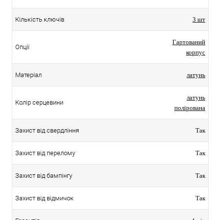
Кількість ключів
3 шт
Гартований
Опції
корпус
Матеріал
латунь
латунь
Колір серцевини
полірована
Захист від свердління
Так
Захист від перелому
Так
Захист від бампінгу
Так
Захист від відмичок
Так