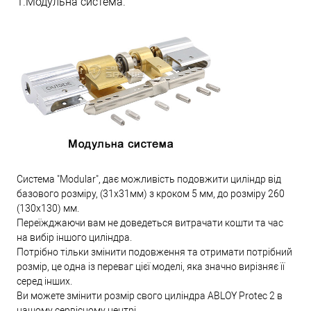
1.Модульна система.
Система "Modular", дає можливість подовжити циліндр від
базового розміру, (31х31мм) з кроком 5 мм, до розміру 260
(130х130) мм.
Переїжджаючи вам не доведеться витрачати кошти та час
на вибір іншого циліндра.
Потрібно тільки змінити подовження та отримати потрібний
розмір, це одна із переваг цієї моделі, яка значно вирізняє її
серед інших.
Ви можете змінити розмір свого циліндра ABLOY Protec 2 в
нашому сервісному центрі.