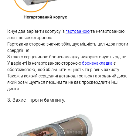
Існує два варіанти корпусу із
гартованою
та негартованою
зовнішньою стороною.
Гартована сторона значно збільшує міцність циліндра проти
свердління.
З такою серцевиною броненакладку використовують рідше.
У варіанті із негартованою стороною
броненакладка
є
обов'язковою, щоб збільшити міцність та рівень захисту.
Також в кожній серцевині встановлюється гартований диск,
який розміщується першим та не дає просвердлити інші
диски.
3. Захист проти бампінгу.