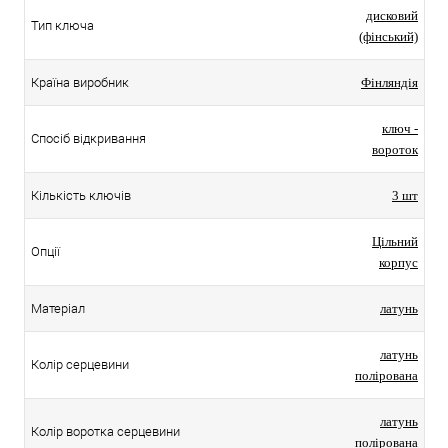
дисковий
Тип ключа
(фінський)
Країна виробник
Фінляндія
ключ -
Спосіб відкривання
вороток
Кількість ключів
3 шт
Цільний
Опції
корпус
Матеріал
латунь
латунь
Колір серцевини
полірована
латунь
Колір воротка серцевини
полірована