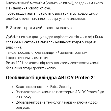
інтерактивний механізм (кулька на ключі), завданням якого
є визначення "свого" ключа.
Тобто якщо навіть правильно виставити всі кодові диски,
але без ключа – циліндр провернути не вдасться.
5. Захист проти дублювання ключа.
Дублікат ключа для циліндра нарізається тільки в офіційних
сервісних центрах і тільки при наявності кодової картки
власника.
Також профіль ключа захищений запатентованим
інтерактивним елементом.
Ви на 100% захищені від того, що хтось може взяти ключ і
без Вашої згоди зробить копію.
Особливості циліндра ABLOY Protec 2:
Клас секретності – 4, Extra Security.
Запатентована ключова платформа ABLOY Protec 2 до
2031року.
2R-запатентована технологія нарізки ключа у двох
радіусах.