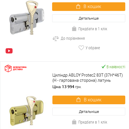
В кошик
Детальніше
Придбати в 1 клік
До порівняння
У обране
В наявності
Циліндр ABLOY Protec2 83T (37H*46T)
(H - гартована сторона) латунь
полірована
13 994
Ціна
грн.
В кошик
Детальніше
Придбати в 1 клік