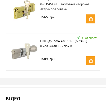
(57H*46T) (H - гартована сторона)
латунь полірована
15 658
грн.
В наявності
Циліндр EVVA 4KS 102T (56*46T)
нікель сатин 5 ключів
15 090
грн.
ВІДЕО