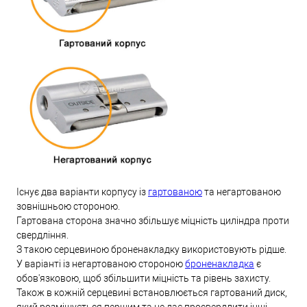
Існує два варіанти корпусу із
гартованою
та негартованою
зовнішньою стороною.
Гартована сторона значно збільшує міцність циліндра проти
свердління.
З такою серцевиною броненакладку використовують рідше.
У варіанті із негартованою стороною
броненакладка
є
обов'язковою, щоб збільшити міцність та рівень захисту.
Також в кожній серцевині встановлюється гартований диск,
який розміщується першим та не дає просвердлити інші