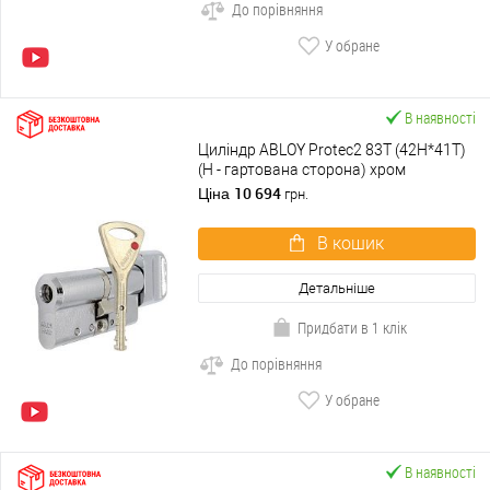
До порівняння
У обране
В наявності
Циліндр ABLOY Protec2 83T (42H*41T)
(H - гартована сторона) хром
полірований
10 694
Ціна
грн.
В кошик
Детальніше
Придбати в 1 клік
До порівняння
У обране
В наявності