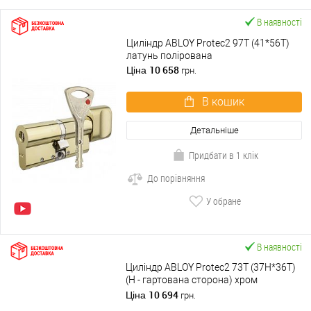
В наявності
Циліндр ABLOY Protec2 97T (41*56T)
латунь полірована
10 658
Ціна
грн.
В кошик
Детальніше
Придбати в 1 клік
До порівняння
У обране
В наявності
Циліндр ABLOY Protec2 73T (37H*36T)
(H - гартована сторона) хром
полірований
10 694
Ціна
грн.