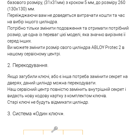
базового розміру, (31х31мм) з кроком 5 мм, до розміру 260
(130х130) мм.
Переїжджаючи вам не доведеться витрачати кошти та час
на вибір іншого циліндра.
Потрібно тільки змінити подовження та отримати потрібний
розмір, це одна із переваг цієї моделі, яка значно вирізняє її
серед інших.
Ви можете змінити розмір свого циліндра ABLOY Protec 2 в
нашому сервісному центрі.
2. Перекодування.
Якщо загубили ключі, або є інша потреба замінити секрет на
дверях, даний циліндр можна перекодувати.
Наш сервісний центр повністю замінить внутрішній секрет і
видасть нову кодову картку з комплектом ключів.
Старі ключі не будуть відмикати циліндр.
3. Система «Один ключ».