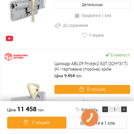
Детальніше
Придбати в 1 клік
До порівняння
У обране
В наявності
Циліндр ABLOY Protec2 63T (32H*31T)
(H - гартована сторона) хром
полірований
9 454
Ціна
грн.
В кошик
Детальніше
11 458
Кількість:
Ціна
грн.
Придбати в 1 клік
До порівняння
У кошик
Купити в 1 клік
У обране