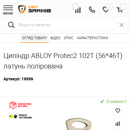
0
0
МЕНЮ
Інтернет магазин замків
ОГЛЯД ТОВАРУ
ВІДЕО
Каталог товарів ⭐
ОПИС
ХАРАКТЕРИСТИКИ
Серцевини (личинк
•
•
Циліндр ABLOY Protec2 102T (56*46T)
латунь полірована
Артикул:
19599
В наявності