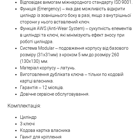
Відповідає вимогам міжнародного стандарту ISO 9001.
Функція (Emergency) – яка дає можливість відкрити
циліндр із зовнішнього боку в разі, якщо з внутрішньої
сторони у нього вставлений ключ.
Функція AWS (Anti-Wear System) – сукупність елементів
в циліндрі та ключі, які мінімізують ефект зносу при
роботі циліндра.
Система Modular – подовження корпусу від базового
розміру (31х31мм) з кроком 5 мм до розміру 260
(130х130) мм.
Матеріал корпусу – латунь.
Виготовлення дубліката ключа – тільки по кодовій
картці власника.
Гарантія – 12 місяців.
Довічне сервісне обслуговування.
Комплектація:
Циліндр
3 ключі
Кодова картка власника
Гвинт для кріплення