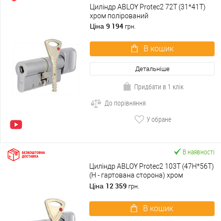
Циліндр ABLOY Protec2 72T (31*41T)
хром полірований
9 194
Ціна
грн.
В кошик
Детальніше
Придбати в 1 клік
До порівняння
У обране
В наявності
Циліндр ABLOY Protec2 103T (47H*56T)
(H - гартована сторона) хром
полірований
12 359
Ціна
грн.
В кошик