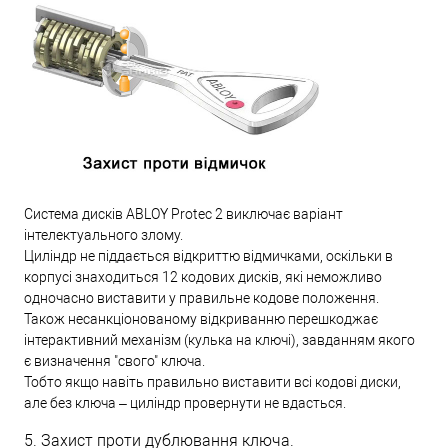
Система дисків ABLOY Protec 2 виключає варіант
інтелектуального злому.
Циліндр не піддається відкриттю відмичками, оскільки в
корпусі знаходиться 12 кодових дисків, які неможливо
одночасно виставити у правильне кодове положення.
Також несанкціонованому відкриванню перешкоджає
інтерактивний механізм (кулька на ключі), завданням якого
є визначення "свого" ключа.
Тобто якщо навіть правильно виставити всі кодові диски,
але без ключа – циліндр провернути не вдасться.
5. Захист проти дублювання ключа.