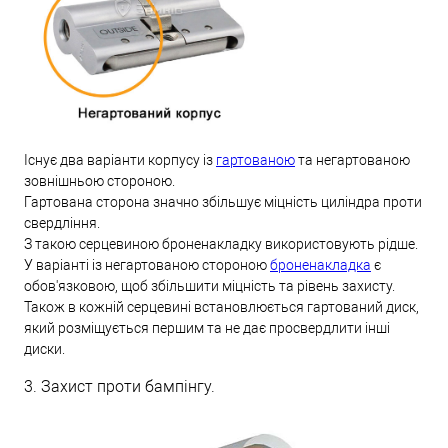
Існує два варіанти корпусу із
гартованою
та негартованою
зовнішньою стороною.
Гартована сторона значно збільшує міцність циліндра проти
свердління.
З такою серцевиною броненакладку використовують рідше.
У варіанті із негартованою стороною
броненакладка
є
обов'язковою, щоб збільшити міцність та рівень захисту.
Також в кожній серцевині встановлюється гартований диск,
який розміщується першим та не дає просвердлити інші
диски.
3. Захист проти бампінгу.