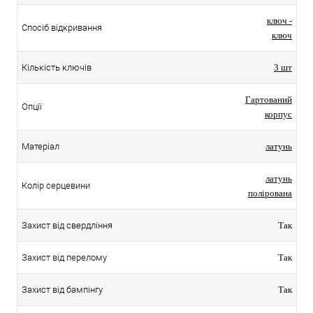
ключ -
Спосіб відкривання
ключ
Кількість ключів
3 шт
Гартований
Опції
корпус
Матеріал
латунь
латунь
Колір серцевини
полірована
Захист від свердління
Так
Захист від перелому
Так
Захист від бампінгу
Так