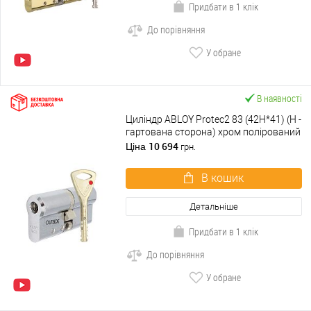
Придбати в 1 клік
До порівняння
У обране
В наявності
Циліндр ABLOY Protec2 83 (42H*41) (H -
гартована сторона) хром полірований
10 694
Ціна
грн.
В кошик
Детальніше
Придбати в 1 клік
До порівняння
У обране