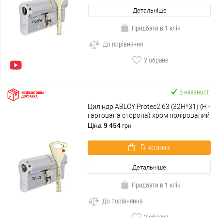
Детальніше
Придбати в 1 клік
До порівняння
У обране
В наявності
Циліндр ABLOY Protec2 63 (32H*31) (H -
гартована сторона) хром полірований
9 454
Ціна
грн.
В кошик
Детальніше
Придбати в 1 клік
До порівняння
У обране