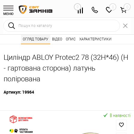
0
0
МЕНЮ
Інтернет магазин замків
ОГЛЯД ТОВАРУ
ВІДЕО
Каталог товарів ⭐
ОПИС
ХАРАКТЕРИСТИКИ
Серцевини (личинк
•
•
Циліндр ABLOY Protec2 78 (32H*46) (H
- гартована сторона) латунь
полірована
Артикул:
19964
В наявності