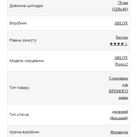
78 мм
Довжина циліндра
(32Hx46)
Виробник
ABLOY
Екстра
Рівень захисту
★★★★☆
ABLOY
Модель серцевини
Protec2
Серцевина
для
Тип товару
ВРІЗНОГО
замка
дисковий
Тип ключа
(фінський)
Країна виробник
Фінляндія