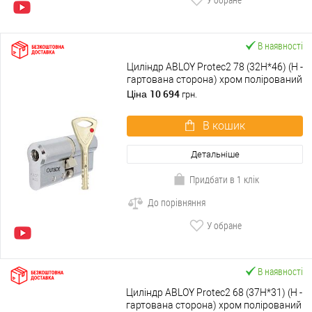
В наявності
Циліндр ABLOY Protec2 78 (32H*46) (H -
гартована сторона) хром полірований
10 694
Ціна
грн.
В кошик
Детальніше
Придбати в 1 клік
До порівняння
У обране
В наявності
Циліндр ABLOY Protec2 68 (37H*31) (H -
гартована сторона) хром полірований