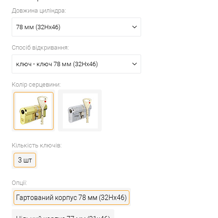
Довжина циліндра:
78 мм (32Hx46)
Спосіб відкривання:
ключ - ключ 78 мм (32Hx46)
Колір серцевини:
Кількість ключів:
3 шт
Опції:
Гартований корпус 78 мм (32Hx46)