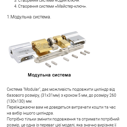
Створення системи «Один ключ».
Створення системи «Майстер-ключ».
1.Модульна система.
Система "Modular", дає можливість подовжити циліндр від
базового розміру, (31х31мм) з кроком 5 мм, до розміру 260
(130х130) мм.
Переїжджаючи вам не доведеться витрачати кошти та час
на вибір іншого циліндра.
Потрібно тільки змінити подовження та отримати потрібний
розмір, це одна із переваг цієї моделі, яка значно вирізняє її