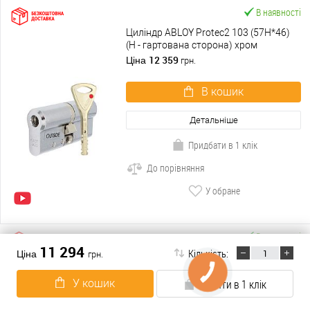
В наявності
Циліндр ABLOY Protec2 103 (57H*46)
(H - гартована сторона) хром
полірований
12 359
Ціна
грн.
В кошик
Детальніше
Придбати в 1 клік
До порівняння
У обране
В наявності
11 294
Кількість:
Ціна
грн.
Циліндр ABLOY Protec2 62 (31*31)
хром полірований
У кошик
Купити в 1 клік
7 954
Ціна
грн.