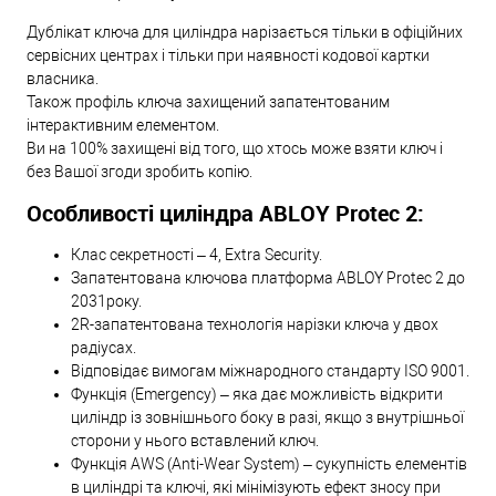
Дублікат ключа для циліндра нарізається тільки в офіційних
сервісних центрах і тільки при наявності кодової картки
власника.
Також профіль ключа захищений запатентованим
інтерактивним елементом.
Ви на 100% захищені від того, що хтось може взяти ключ і
без Вашої згоди зробить копію.
Особливості циліндра ABLOY Protec 2:
Клас секретності – 4, Extra Security.
Запатентована ключова платформа ABLOY Protec 2 до
2031року.
2R-запатентована технологія нарізки ключа у двох
радіусах.
Відповідає вимогам міжнародного стандарту ISO 9001.
Функція (Emergency) – яка дає можливість відкрити
циліндр із зовнішнього боку в разі, якщо з внутрішньої
сторони у нього вставлений ключ.
Функція AWS (Anti-Wear System) – сукупність елементів
в циліндрі та ключі, які мінімізують ефект зносу при