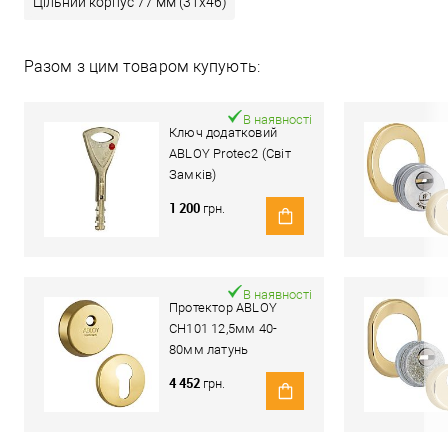
Цільний корпус 77 мм (31x46)
Разом з цим товаром купують:
В наявності
Ключ додатковий
ABLOY Protec2 (Світ
Замків)
1 200
грн.
В наявності
Протектор ABLOY
CH101 12,5мм 40-
80мм латунь
полірована
4 452
грн.