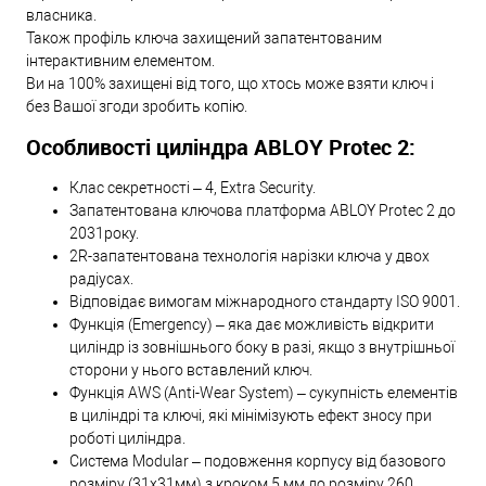
власника.
Також профіль ключа захищений запатентованим
інтерактивним елементом.
Ви на 100% захищені від того, що хтось може взяти ключ і
без Вашої згоди зробить копію.
Особливості циліндра ABLOY Protec 2:
Клас секретності – 4, Extra Security.
Запатентована ключова платформа ABLOY Protec 2 до
2031року.
2R-запатентована технологія нарізки ключа у двох
радіусах.
Відповідає вимогам міжнародного стандарту ISO 9001.
Функція (Emergency) – яка дає можливість відкрити
циліндр із зовнішнього боку в разі, якщо з внутрішньої
сторони у нього вставлений ключ.
Функція AWS (Anti-Wear System) – сукупність елементів
в циліндрі та ключі, які мінімізують ефект зносу при
роботі циліндра.
Система Modular – подовження корпусу від базового
розміру (31х31мм) з кроком 5 мм до розміру 260