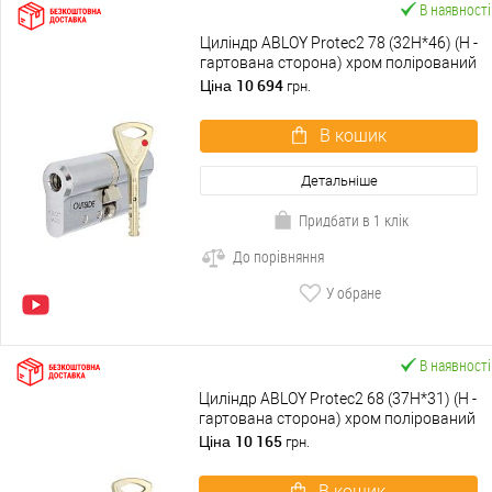
В наявності
Циліндр ABLOY Protec2 78 (32H*46) (H -
гартована сторона) хром полірований
10 694
Ціна
грн.
В кошик
Детальніше
Придбати в 1 клік
До порівняння
У обране
В наявності
Циліндр ABLOY Protec2 68 (37H*31) (H -
гартована сторона) хром полірований
10 165
Ціна
грн.
В кошик