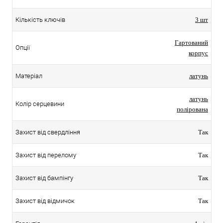
Кількість ключів
3 шт
Гартований
Опції
корпус
Матеріал
латунь
латунь
Колір серцевини
полірована
Захист від свердління
Так
Захист від перелому
Так
Захист від бампінгу
Так
Захист від відмичок
Так