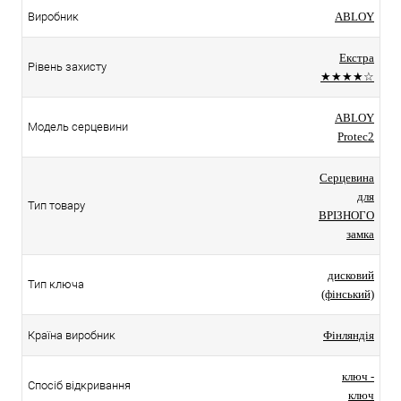
Виробник
ABLOY
Екстра
Рівень захисту
★★★★☆
ABLOY
Модель серцевини
Protec2
Серцевина
для
Тип товару
ВРІЗНОГО
замка
дисковий
Тип ключа
(фінський)
Країна виробник
Фінляндія
ключ -
Спосіб відкривання
ключ