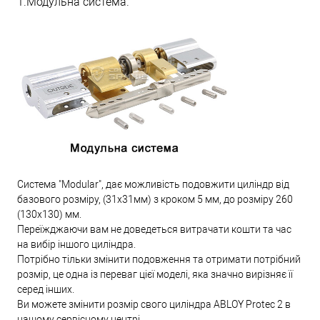
1.Модульна система.
Система "Modular", дає можливість подовжити циліндр від
базового розміру, (31х31мм) з кроком 5 мм, до розміру 260
(130х130) мм.
Переїжджаючи вам не доведеться витрачати кошти та час
на вибір іншого циліндра.
Потрібно тільки змінити подовження та отримати потрібний
розмір, це одна із переваг цієї моделі, яка значно вирізняє її
серед інших.
Ви можете змінити розмір свого циліндра ABLOY Protec 2 в
нашому сервісному центрі.