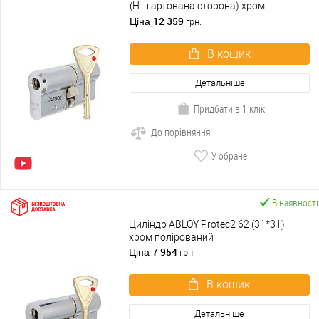
(H - гартована сторона) хром
полірований
12 359
Ціна
грн.
В кошик
Детальніше
Придбати в 1 клік
До порівняння
У обране
В наявності
Циліндр ABLOY Protec2 62 (31*31)
хром полірований
7 954
Ціна
грн.
В кошик
Детальніше