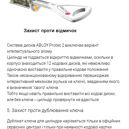
Система дисків ABLOY Protec 2 виключає варіант
інтелектуального злому.
Циліндр не піддається відкриттю відмичками, оскільки в
корпусі знаходиться 12 кодових дисків, які неможливо
одночасно виставити у правильне кодове положення.
Також несанкціонованому відкриванню перешкоджає
інтерактивний механізм (кулька на ключі), завданням якого
є визначення "свого" ключа.
Тобто якщо навіть правильно виставити всі кодові диски,
але без ключа – циліндр провернути не вдасться.
5. Захист проти дублювання ключа.
Дублікат ключа для циліндра нарізається тільки в офіційних
сервісних центрах і тільки при наявності кодової картки