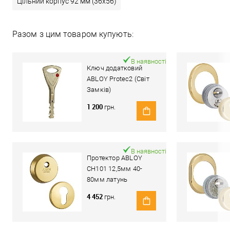
Цільний корпус 92 мм (36x56)
Разом з цим товаром купують:
В наявності
Ключ додатковий
ABLOY Protec2 (Світ
Замків)
1 200
грн.
В наявності
Протектор ABLOY
CH101 12,5мм 40-
80мм латунь
полірована
4 452
грн.