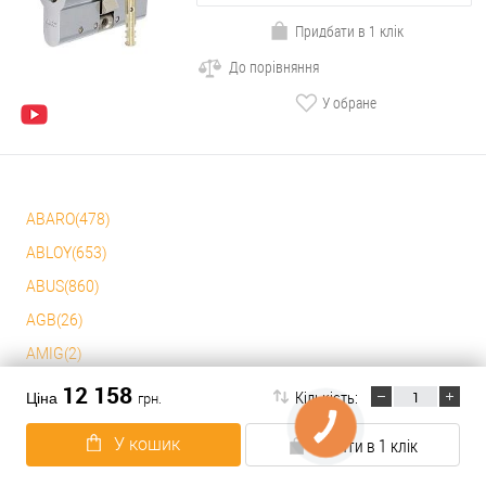
Придбати в 1 клік
До порівняння
У обране
ABARO(478)
ABLOY(653)
ABUS(860)
AGB(26)
AMIG(2)
APECS(107)
12 158
Кількість:
Ціна
грн.
BAODELI(1)
У кошик
Купити в 1 клік
CISA(1057)