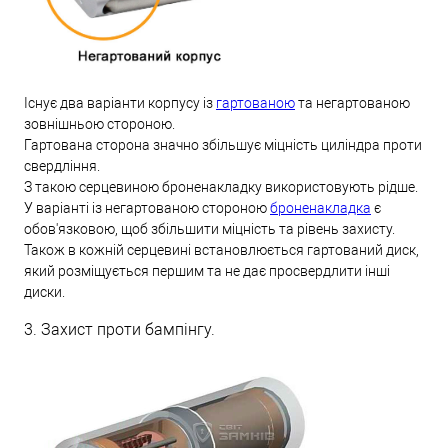
Існує два варіанти корпусу із
гартованою
та негартованою
зовнішньою стороною.
Гартована сторона значно збільшує міцність циліндра проти
свердління.
З такою серцевиною броненакладку використовують рідше.
У варіанті із негартованою стороною
броненакладка
є
обов'язковою, щоб збільшити міцність та рівень захисту.
Також в кожній серцевині встановлюється гартований диск,
який розміщується першим та не дає просвердлити інші
диски.
3. Захист проти бампінгу.