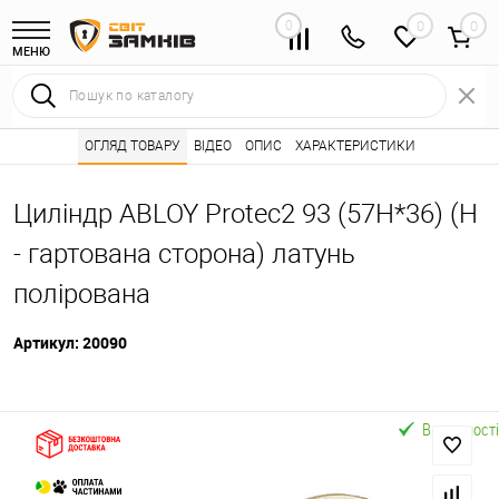
0
0
МЕНЮ
Інтернет магазин замків
ОГЛЯД ТОВАРУ
ВІДЕО
Каталог товарів ⭐
ОПИС
ХАРАКТЕРИСТИКИ
Серцевини (личинк
•
•
Циліндр ABLOY Protec2 93 (57H*36) (H
- гартована сторона) латунь
полірована
Артикул:
20090
В наявності