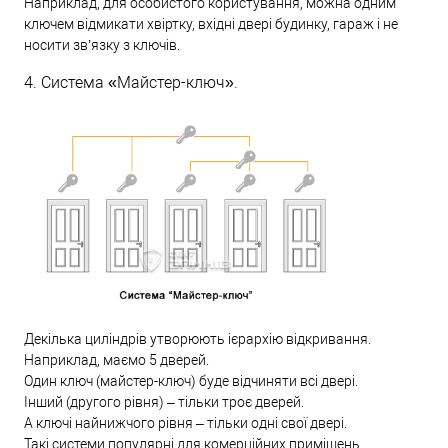
Наприклад, для особистого користування, можна одним
ключем відмикати хвіртку, вхідні двері будинку, гараж і не
носити зв’язку з ключів.
4. Система «Майстер-ключ».
Декілька циліндрів утворюють ієрархію відкривання.
Наприклад, маємо 5 дверей.
Один ключ (майстер-ключ) буде відчиняти всі двері.
Інший (другого рівня) – тільки троє дверей.
А ключі найнижчого рівня – тільки одні свої двері.
Такі системи популярні для комерційних приміщень.