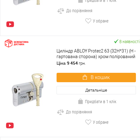
Придбати в 1 клік
До порівняння
У обране
В наявності
Циліндр ABLOY Protec2 63 (32H*31) (H -
гартована сторона) хром полірований
9 454
Ціна
грн.
В кошик
Детальніше
Придбати в 1 клік
До порівняння
У обране