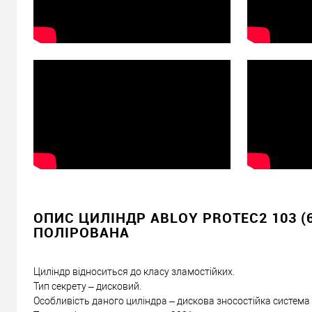
Доставка
Доставка серцевин від 4000 грн здійснюється безкошто
«Новою Поштою» по Україні
Самовивіз
Мінімальна сума замовлення 400 грн
Доставка накладеним платежем від 400 грн
Відправити посилання другу
ОПИС ЦИЛІНДР ABLOY PROTEC2 103 (6
ПОЛІРОВАНА
Циліндр відноситься до класу зламостійких.
Тип секрету – дисковий.
Особливість даного циліндра – дискова зносостійка система