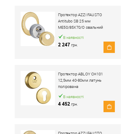
Протектор AZZI FAUSTO
Antitubo SB 25 мм
ME50/85X70/O овальний
широкий латунь полірована
В наявності
2 247
грн.
Протектор ABLOY CH101
12,5мм 40-80мм латунь
полірована
В наявності
4 452
грн.
Протектор AZZI FAUSTO