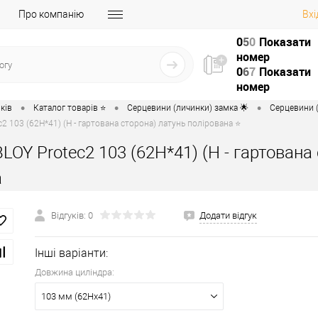
Про компанію
Вхі
0
5
0
Показати
номер
0
6
7
Показати
номер
•
•
•
ків
Каталог товарів ⭐
Серцевини (личинки) замка 🌟
Серцевини (
2 103 (62H*41) (H - гартована сторона) латунь полірована ⭐
LOY Protec2 103 (62H*41) (H - гартована
а
Відгуків: 0
Додати відгук
Інші варіанти:
Довжина циліндра:
103 мм (62Hx41)