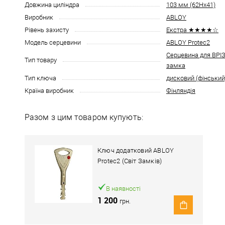
Довжина циліндра
103 мм (62Hx41)
Виробник
ABLOY
Рівень захисту
Екстра ★★★★☆
Модель серцевини
ABLOY Protec2
Серцевина для ВР
Тип товару
замка
Тип ключа
дисковий (фінський
Країна виробник
Фінляндія
Разом з цим товаром купують:
Ключ додатковий ABLOY
Protec2 (Світ Замків)
В наявності
1 200
грн.