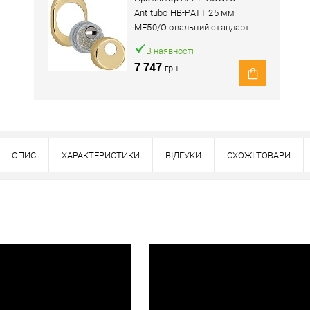
Antitubo HB-PATT 25 мм
ME50/O овальний стандарт
латунь полірована
В наявності
7 747
грн.
ОПИС
ХАРАКТЕРИСТИКИ
ВІДГУКИ
СХОЖІ ТОВАРИ
Наявність в роздрібних магазинах уточн
Знайшли деше
Знизимо 
Купити в 1 клік
ей товар. Деталі запитуйте у менеджера.