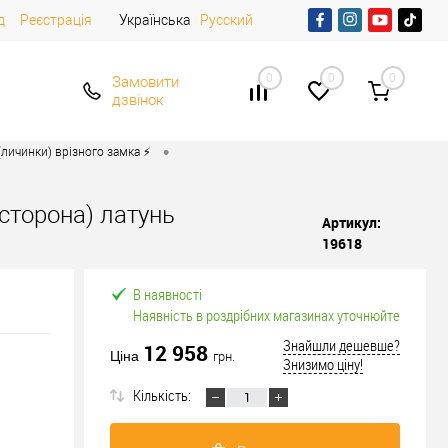
д
Реєстрація
Українська
Русский
0
0
0
Замовити
дзвінок
•
личинки) врізного замка ⚡️
 сторона) латунь
Артикул:
19618
В наявності
Наявність в роздрібних магазинах уточнюйте
Знайшли дешевше?
12 958
Ціна
грн.
Знизимо ціну!
Кількість: