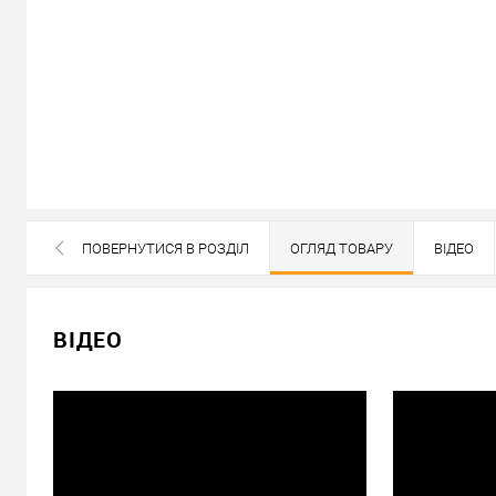
В наявності
ПОВЕРНУТИСЯ В РОЗДІЛ
ОГЛЯД ТОВАРУ
ВІДЕО
ВСІ БРЕНДИ ДАНОЇ КАТЕГОРІЇ
12 958
Ціна
грн.
ВІДЕО
Кількість:
У кошик
Можемо встановити ц