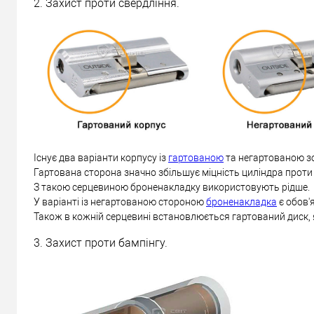
2. Захист проти свердління.
Існує два варіанти корпусу із
гартованою
та негартованою з
Гартована сторона значно збільшує міцність циліндра проти
З такою серцевиною броненакладку використовують рідше.
У варіанті із негартованою стороною
броненакладка
є обов'
Також в кожній серцевині встановлюється гартований диск, 
3. Захист проти бампінгу.