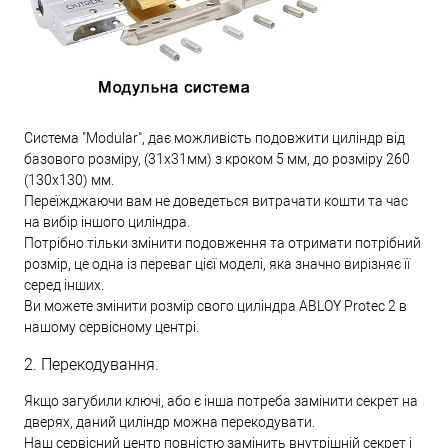
Система "Modular", дає можливість подовжити циліндр від
базового розміру, (31х31мм) з кроком 5 мм, до розміру 260
(130х130) мм.
Переїжджаючи вам не доведеться витрачати кошти та час
на вибір іншого циліндра.
Потрібно тільки змінити подовження та отримати потрібний
розмір, це одна із переваг цієї моделі, яка значно вирізняє її
серед інших.
Ви можете змінити розмір свого циліндра ABLOY Protec 2 в
нашому сервісному центрі.
2. Перекодування.
Якщо загубили ключі, або є інша потреба замінити секрет на
дверях, даний циліндр можна перекодувати.
Наш сервісний центр повністю замінить внутрішній секрет і