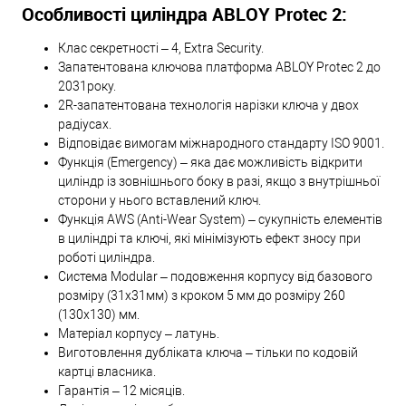
Особливості циліндра ABLOY Protec 2:
Клас секретності – 4, Extra Security.
Запатентована ключова платформа ABLOY Protec 2 до
2031року.
2R-запатентована технологія нарізки ключа у двох
радіусах.
Відповідає вимогам міжнародного стандарту ISO 9001.
Функція (Emergency) – яка дає можливість відкрити
циліндр із зовнішнього боку в разі, якщо з внутрішньої
сторони у нього вставлений ключ.
Функція AWS (Anti-Wear System) – сукупність елементів
в циліндрі та ключі, які мінімізують ефект зносу при
роботі циліндра.
Система Modular – подовження корпусу від базового
розміру (31х31мм) з кроком 5 мм до розміру 260
(130х130) мм.
Матеріал корпусу – латунь.
Виготовлення дубліката ключа – тільки по кодовій
картці власника.
Гарантія – 12 місяців.