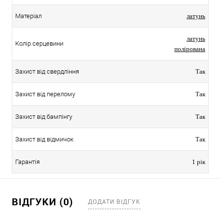
Матеріал
латунь
латунь
Колір серцевини
полірована
Захист від свердління
Так
Захист від перелому
Так
Захист від бампінгу
Так
Захист від відмичок
Так
Гарантія
1 рік
ВІДГУКИ (0)
ДОДАТИ ВІДГУК