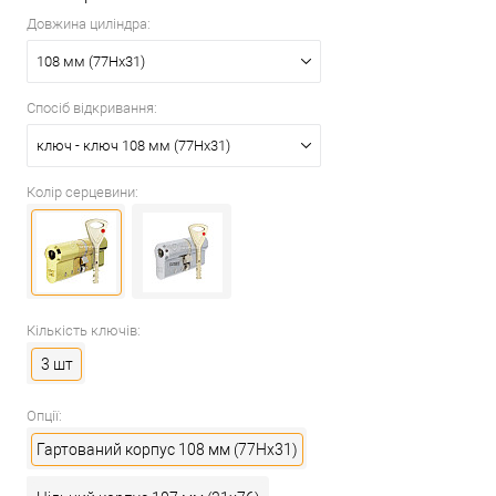
Довжина циліндра:
108 мм (77Hx31)
Спосіб відкривання:
ключ - ключ 108 мм (77Hx31)
Колір серцевини:
Кількість ключів:
3 шт
Опції:
Гартований корпус 108 мм (77Hx31)