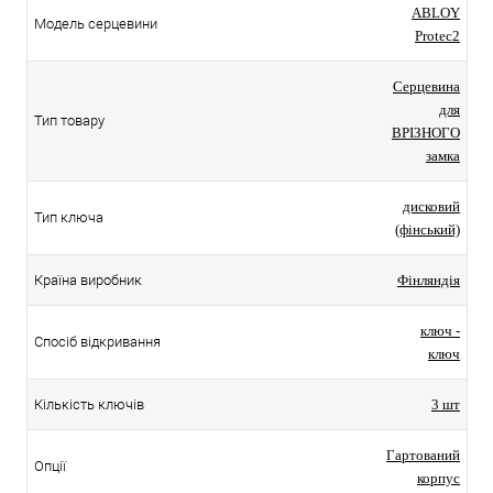
ABLOY
Модель серцевини
Protec2
Серцевина
для
Тип товару
ВРІЗНОГО
замка
дисковий
Тип ключа
(фінський)
Країна виробник
Фінляндія
ключ -
Спосіб відкривання
ключ
Кількість ключів
3 шт
Гартований
Опції
корпус