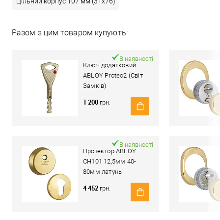
Цільний корпус 107 мм (31x76)
Разом з цим товаром купують:
В наявності
Ключ додатковий
ABLOY Protec2 (Світ
Замків)
1 200
грн.
В наявності
Протектор ABLOY
CH101 12,5мм 40-
80мм латунь
полірована
4 452
грн.