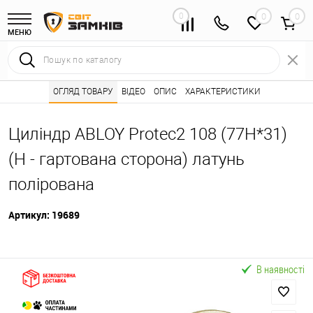
0
0
МЕНЮ
Інтернет магазин замків
ОГЛЯД ТОВАРУ
ВІДЕО
Каталог товарів ⭐
ОПИС
ХАРАКТЕРИСТИКИ
Серцевини (личинк
•
•
Циліндр ABLOY Protec2 108 (77H*31)
(H - гартована сторона) латунь
полірована
Артикул:
19689
В наявності