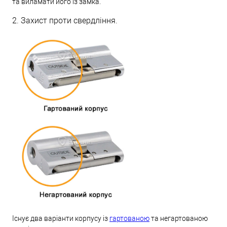
та виламати його із замка.
2. Захист проти свердління.
Існує два варіанти корпусу із
гартованою
та негартованою