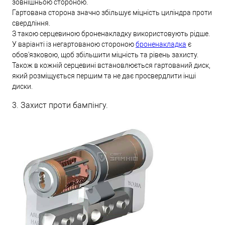
зовнішньою стороною.
Гартована сторона значно збільшує міцність циліндра проти
свердління.
З такою серцевиною броненакладку використовують рідше.
У варіанті із негартованою стороною
броненакладка
є
обов'язковою, щоб збільшити міцність та рівень захисту.
Також в кожній серцевині встановлюється гартований диск,
який розміщується першим та не дає просвердлити інші
диски.
3. Захист проти бампінгу.