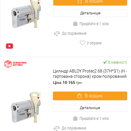
В кошик
Детальніше
Придбати в 1 клік
До порівняння
У обране
В наявності
Циліндр ABLOY Protec2 68 (37H*31) (H -
гартована сторона) хром полірований
10 165
Ціна
грн.
В кошик
Детальніше
Придбати в 1 клік
До порівняння