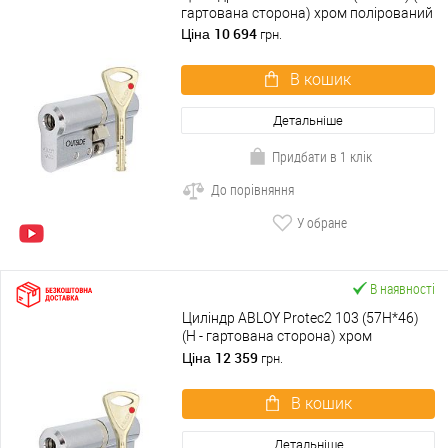
гартована сторона) хром полірований
10 694
Ціна
грн.
В кошик
Детальніше
Придбати в 1 клік
До порівняння
У обране
В наявності
Циліндр ABLOY Protec2 103 (57H*46)
(H - гартована сторона) хром
полірований
12 359
Ціна
грн.
В кошик
Детальніше