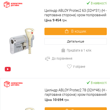
В наявності
Циліндр ABLOY Protec2 63 (32H*31) (H -
гартована сторона) хром полірований
9 454
Ціна
грн.
В кошик
Детальніше
Придбати в 1 клік
До порівняння
У обране
В наявності
Циліндр ABLOY Protec2 78 (32H*46) (H -
гартована сторона) хром полірований
10 694
Ціна
грн.