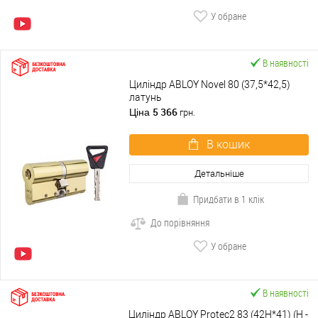
У обране
В наявності
Циліндр ABLOY Novel 80 (37,5*42,5)
латунь
5 366
Ціна
грн.
В кошик
Детальніше
Придбати в 1 клік
До порівняння
У обране
В наявності
Циліндр ABLOY Protec2 83 (42H*41) (H -