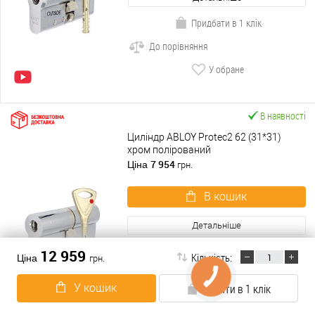
Придбати в 1 клік
До порівняння
У обране
В наявності
Циліндр ABLOY Protec2 62 (31*31)
хром полірований
7 954
Ціна
грн.
В кошик
Детальніше
Придбати в 1 клік
12 959
Кількість:
Ціна
грн.
До порівняння
У кошик
Купити в 1 клік
У обране