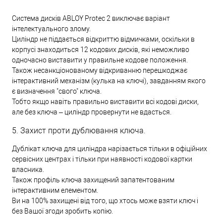
Система дисків ABLOY Protec 2 виключає варіант
інтелектуального злому.
Циліндр не піддається відкриттю відмичками, оскільки в
корпусі знаходиться 12 кодових дисків, які неможливо
одночасно виставити у правильне кодове положення.
Також несанкціонованому відкриванню перешкоджає
інтерактивний механізм (кулька на ключі), завданням якого
є визначення "свого" ключа.
Тобто якщо навіть правильно виставити всі кодові диски,
але без ключа – циліндр провернути не вдасться.
5. Захист проти дублювання ключа.
Дублікат ключа для циліндра нарізається тільки в офіційних
сервісних центрах і тільки при наявності кодової картки
власника.
Також профіль ключа захищений запатентованим
інтерактивним елементом.
Ви на 100% захищені від того, що хтось може взяти ключ і
без Вашої згоди зробить копію.