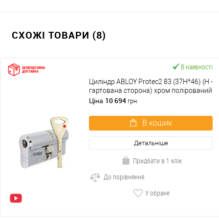
СХОЖІ ТОВАРИ (8)
В наявності
Циліндр ABLOY Protec2 83 (37H*46) (H -
гартована сторона) хром полірований
10 694
Ціна
грн.
В кошик
Детальніше
Придбати в 1 клік
До порівняння
У обране