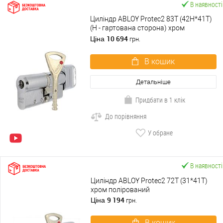
В наявності
Циліндр ABLOY Protec2 83T (42H*41T)
(H - гартована сторона) хром
полірований
10 694
Ціна
грн.
В кошик
Детальніше
Придбати в 1 клік
До порівняння
У обране
В наявності
Циліндр ABLOY Protec2 72T (31*41T)
хром полірований
9 194
Ціна
грн.
В кошик