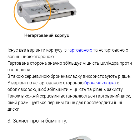
Існує два варіанти корпусу із
гартованою
та негартованою
зовнішньою стороною.
Гартована сторона значно збільшує міцність циліндра проти
свердління.
З такою серцевиною броненакладку використовують рідше.
У варіанті із негартованою стороною
броненакладка
є
обов'язковою, щоб збільшити міцність та рівень захисту.
Також в кожній серцевині встановлюється гартований диск,
який розміщується першим та не дає просвердлити інші
диски.
3. Захист проти бампінгу.