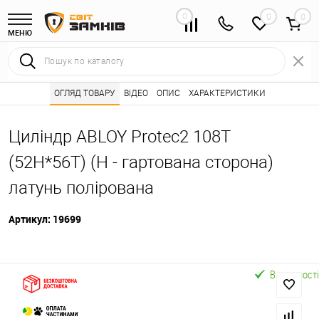
0
0
МЕНЮ
Інтернет магазин замків
ОГЛЯД ТОВАРУ
ВІДЕО
Каталог товарів ⭐
ОПИС
ХАРАКТЕРИСТИКИ
Серцевини (личинк
•
•
Циліндр ABLOY Protec2 108T
(52H*56T) (H - гартована сторона)
латунь полірована
Артикул:
19699
В наявності