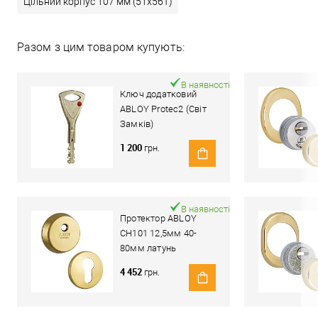
Цільний корпус 107 мм (51x56T)
Разом з цим товаром купують:
В наявності
Ключ додатковий
ABLOY Protec2 (Світ
Замків)
1 200
грн.
В наявності
Протектор ABLOY
CH101 12,5мм 40-
80мм латунь
полірована
4 452
грн.