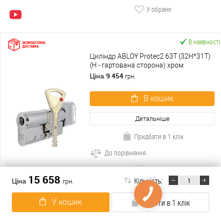
У обране
В наявності
Циліндр ABLOY Protec2 63T (32H*31T)
(H - гартована сторона) хром
полірований
9 454
Ціна
грн.
В кошик
Детальніше
Придбати в 1 клік
До порівняння
У обране
15 658
Кількість:
Ціна
грн.
В наявності
У кошик
Купити в 1 клік
Циліндр ABLOY Protec2 98T (47H*51T)