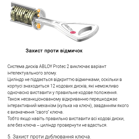
Система дисків ABLOY Protec 2 виключає варіант
інтелектуального злому.
Циліндр не піддається відкриттю відмичками, оскільки в
корпусі знаходиться 12 кодових дисків, які неможливо
одночасно виставити у правильне кодове положення.
Також несанкціонованому відкриванню перешкоджає
інтерактивний механізм (кулька на ключі), завданням якого
є визначення "свого" ключа.
Тобто якщо навіть правильно виставити всі кодові диски,
але без ключа – циліндр провернути не вдасться.
5. Захист проти дублювання ключа.