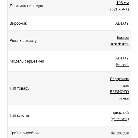
108 мм
Довжина циліндра
(52Hx56T)
Виробник
ABLOY
Екстра
Рівень захисту
★★★★☆
ABLOY
Модель серцевини
Protec2
Серцевина
для
Тип товару
ВРІЗНОГО
замка
дисковий
Тип ключа
(фінський)
Країна виробник
Фінляндія