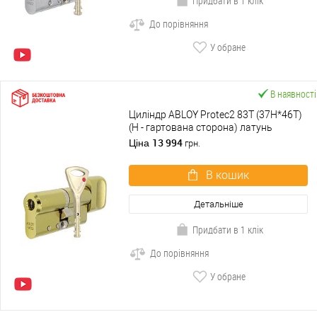
Придбати в 1 клік
До порівняння
У обране
В наявності
Циліндр ABLOY Protec2 83T (37H*46T)
(H - гартована сторона) латунь
полірована
13 994
Ціна
грн.
В кошик
Детальніше
Придбати в 1 клік
До порівняння
У обране