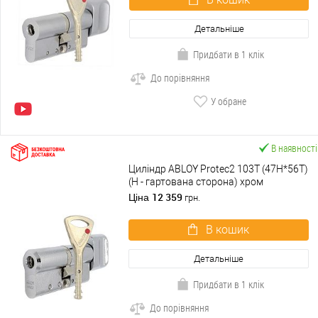
Детальніше
Придбати в 1 клік
До порівняння
У обране
В наявності
Циліндр ABLOY Protec2 103T (47H*56T)
(H - гартована сторона) хром
полірований
12 359
Ціна
грн.
В кошик
Детальніше
Придбати в 1 клік
До порівняння