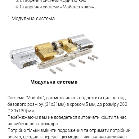
Створення системи «Один ключ».
Створення системи «Майстер-ключ».
1.Модульна система.
Система "Modular", дає можливість подовжити циліндр від
базового розміру, (31х31мм) з кроком 5 мм, до розміру 260
(130х130) мм.
Переїжджаючи вам не доведеться витрачати кошти та час
на вибір іншого циліндра.
Потрібно тільки змінити подовження та отримати потрібний
розмір, це одна із переваг цієї моделі, яка значно вирізняє її