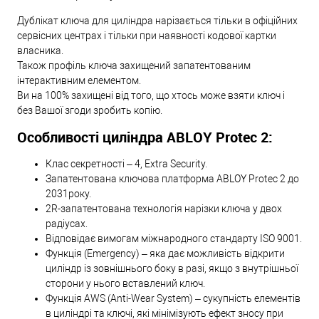
Дублікат ключа для циліндра нарізається тільки в офіційних
сервісних центрах і тільки при наявності кодової картки
власника.
Також профіль ключа захищений запатентованим
інтерактивним елементом.
Ви на 100% захищені від того, що хтось може взяти ключ і
без Вашої згоди зробить копію.
Особливості циліндра ABLOY Protec 2:
Клас секретності – 4, Extra Security.
Запатентована ключова платформа ABLOY Protec 2 до
2031року.
2R-запатентована технологія нарізки ключа у двох
радіусах.
Відповідає вимогам міжнародного стандарту ISO 9001.
Функція (Emergency) – яка дає можливість відкрити
циліндр із зовнішнього боку в разі, якщо з внутрішньої
сторони у нього вставлений ключ.
Функція AWS (Anti-Wear System) – сукупність елементів
в циліндрі та ключі, які мінімізують ефект зносу при