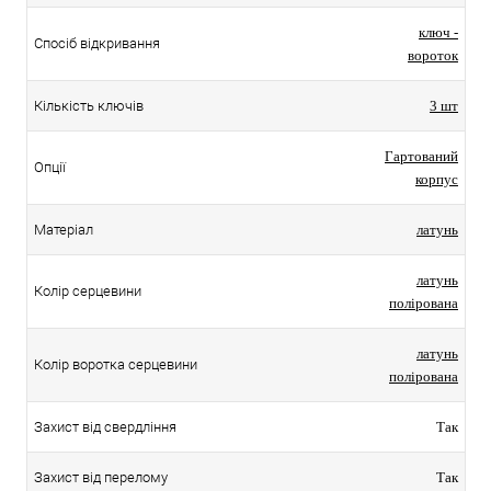
ключ -
Спосіб відкривання
вороток
Кількість ключів
3 шт
Гартований
Опції
корпус
Матеріал
латунь
латунь
Колір серцевини
полірована
латунь
Колір воротка серцевини
полірована
Захист від свердління
Так
Захист від перелому
Так