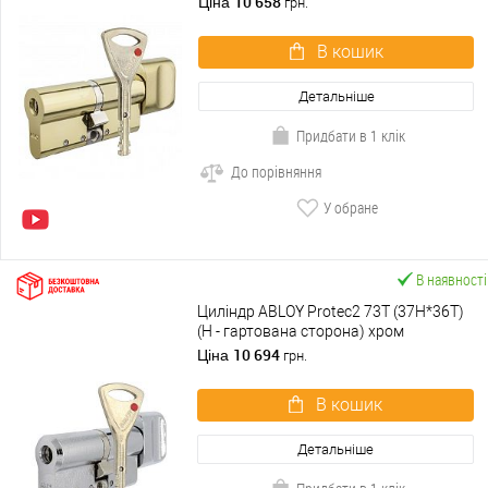
10 658
Ціна
грн.
В кошик
Детальніше
Придбати в 1 клік
До порівняння
У обране
В наявності
Циліндр ABLOY Protec2 73T (37H*36T)
(H - гартована сторона) хром
полірований
10 694
Ціна
грн.
В кошик
Детальніше