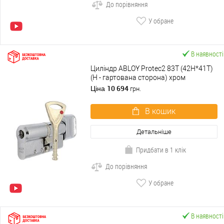
До порівняння
У обране
В наявності
Циліндр ABLOY Protec2 83T (42H*41T)
(H - гартована сторона) хром
полірований
10 694
Ціна
грн.
В кошик
Детальніше
Придбати в 1 клік
До порівняння
У обране
В наявності