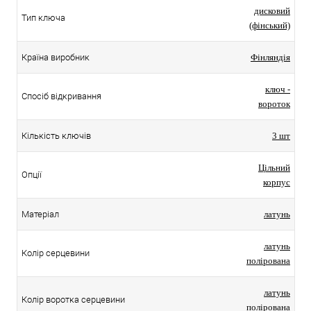
дисковий
Тип ключа
(фінський)
Країна виробник
Фінляндія
ключ -
Спосіб відкривання
вороток
Кількість ключів
3 шт
Цільний
Опції
корпус
Матеріал
латунь
латунь
Колір серцевини
полірована
латунь
Колір воротка серцевини
полірована