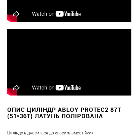
ОПИС ЦИЛІНДР ABLOY PROTEC2 87T
(51*36T) ЛАТУНЬ ПОЛІРОВАНА
Циліндр відноситься до класу зламостійких.