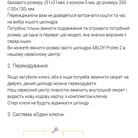
базового розміру, (31х31мм) з кроком 5 мм, до розміру 260
(130х130) мм.
Переїжджаючи вам не доведеться витрачати кошти та час
на вибір іншого циліндра.
Потрібно тільки змінити подовження та отримати потрібний
розмір, це одна із переваг цієї моделі, яка значно вирізняє її
серед інших.
Ви можете змінити розмір свого циліндра ABLOY Protec 2 в
нашому сервісному центрі.
2. Перекодування.
Якщо загубили ключі, або є інша потреба замінити секрет на
дверях, даний циліндр можна перекодувати.
Наш сервісний центр повністю замінить внутрішній секрет і
видасть нову кодову картку з комплектом ключів.
Старі ключі не будуть відмикати циліндр.
3. Система «Один ключ».