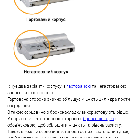
Існує два варіанти корпусу із
гартованою
та негартованою
зовнішньою стороною.
Гартована сторона значно збільшує міцність циліндра проти
свердління.
З такою серцевиною броненакладку використовують рідше.
У варіанті із негартованою стороною
броненакладка
є
обов'язковою, щоб збільшити міцність та рівень захисту.
Також в кожній серцевині встановлюється гартований диск,
який розміщується першим та не дає просвердлити інші