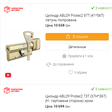
В наявності
Циліндр ABLOY Protec2 97T (41*56T)
латунь полірована
10 658
Ціна
грн.
В кошик
Детальніше
Придбати в 1 клік
До порівняння
У обране
В наявності
Циліндр ABLOY Protec2 73T (37H*36T)
(H - гартована сторона) хром
полірований
10 694
Ціна
грн.