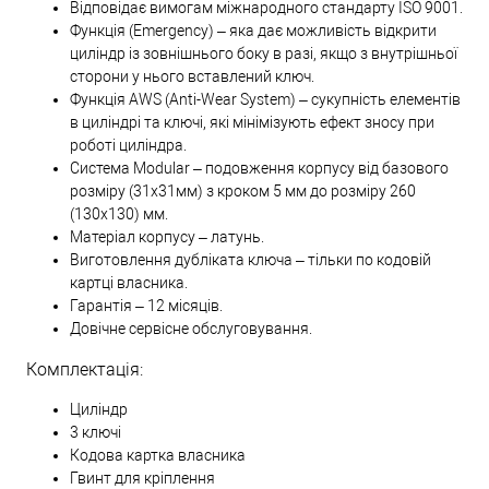
Відповідає вимогам міжнародного стандарту ISO 9001.
Функція (Emergency) – яка дає можливість відкрити
циліндр із зовнішнього боку в разі, якщо з внутрішньої
сторони у нього вставлений ключ.
Функція AWS (Anti-Wear System) – сукупність елементів
в циліндрі та ключі, які мінімізують ефект зносу при
роботі циліндра.
Система Modular – подовження корпусу від базового
розміру (31х31мм) з кроком 5 мм до розміру 260
(130х130) мм.
Матеріал корпусу – латунь.
Виготовлення дубліката ключа – тільки по кодовій
картці власника.
Гарантія – 12 місяців.
Довічне сервісне обслуговування.
Комплектація:
Циліндр
3 ключі
Кодова картка власника
Гвинт для кріплення