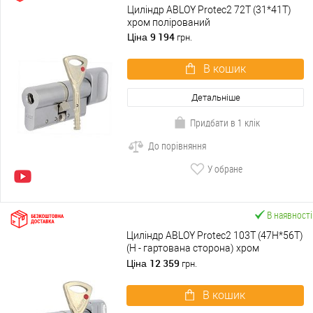
Циліндр ABLOY Protec2 72T (31*41T)
хром полірований
9 194
Ціна
грн.
В кошик
Детальніше
Придбати в 1 клік
До порівняння
У обране
В наявності
Циліндр ABLOY Protec2 103T (47H*56T)
(H - гартована сторона) хром
полірований
12 359
Ціна
грн.
В кошик