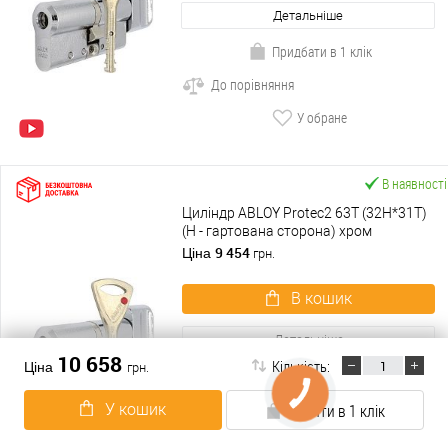
Детальніше
Придбати в 1 клік
До порівняння
У обране
В наявності
Циліндр ABLOY Protec2 63T (32H*31T)
(H - гартована сторона) хром
полірований
9 454
Ціна
грн.
В кошик
Детальніше
10 658
Кількість:
Ціна
грн.
Придбати в 1 клік
До порівняння
У кошик
Купити в 1 клік
У обране