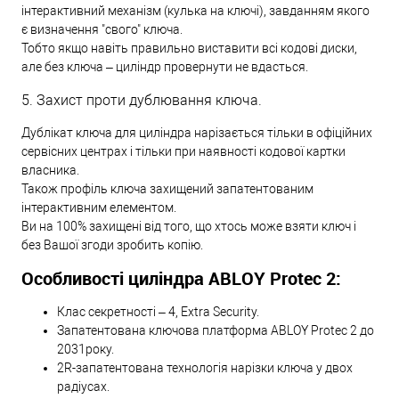
інтерактивний механізм (кулька на ключі), завданням якого
є визначення "свого" ключа.
Тобто якщо навіть правильно виставити всі кодові диски,
але без ключа – циліндр провернути не вдасться.
5. Захист проти дублювання ключа.
Дублікат ключа для циліндра нарізається тільки в офіційних
сервісних центрах і тільки при наявності кодової картки
власника.
Також профіль ключа захищений запатентованим
інтерактивним елементом.
Ви на 100% захищені від того, що хтось може взяти ключ і
без Вашої згоди зробить копію.
Особливості циліндра ABLOY Protec 2:
Клас секретності – 4, Extra Security.
Запатентована ключова платформа ABLOY Protec 2 до
2031року.
2R-запатентована технологія нарізки ключа у двох
радіусах.