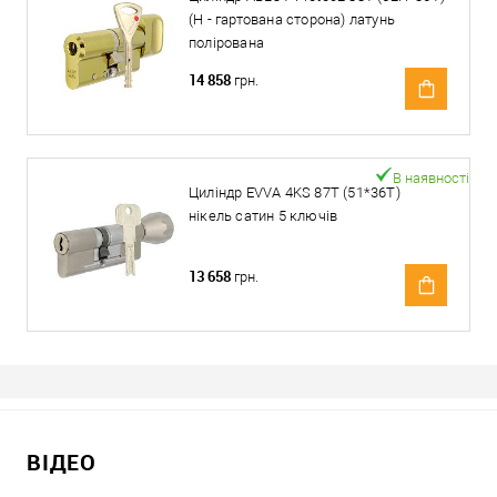
(H - гартована сторона) латунь
полірована
14 858
грн.
В наявності
Циліндр EVVA 4KS 87T (51*36T)
нікель сатин 5 ключів
13 658
грн.
ВІДЕО