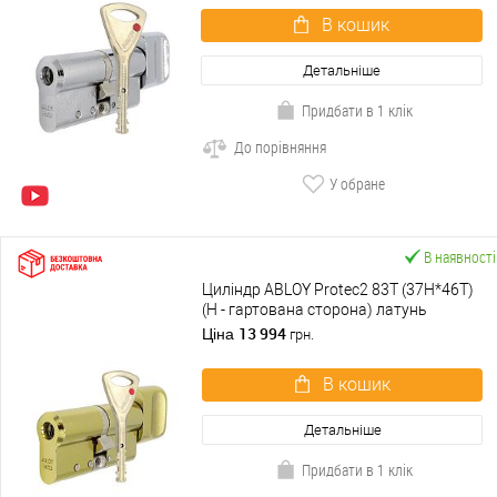
В кошик
Детальніше
Придбати в 1 клік
До порівняння
У обране
В наявності
Циліндр ABLOY Protec2 83T (37H*46T)
(H - гартована сторона) латунь
полірована
13 994
Ціна
грн.
В кошик
Детальніше
Придбати в 1 клік