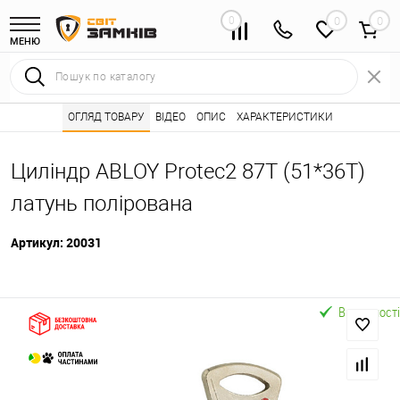
0
0
МЕНЮ
Інтернет магазин замків
ОГЛЯД ТОВАРУ
ВІДЕО
Каталог товарів ⭐
ОПИС
ХАРАКТЕРИСТИКИ
Серцевини (личинк
•
•
Циліндр ABLOY Protec2 87T (51*36T)
латунь полірована
Артикул:
20031
В наявності